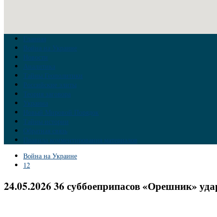
Главная
Война на Украине
Новости
Аналитика
Тайны Геополитики
Российские элиты
Теория заговора
Украина
Новый Мировой Порядок
Тайны истории
Обратная связь
Правила комментирования материалов
Война на Украине
12
24.05.2026 36 суббоеприпасов «Орешник» уда