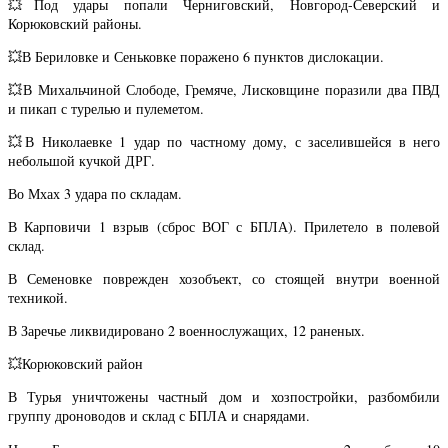
💥Под удары попали Черниговский, Новгород-Северский и
Корюковский районы.
💥В Бериловке и Сеньковке поражено 6 пунктов дислокации.
💥В Михальчиной Слободе, Гремяче, Лисковщине поразили два ПВД
и пикап с турелью и пулеметом.
💥В Николаевке 1 удар по частному дому, с заселившейся в него
небольшой кучкой ДРГ.
Во Мхах 3 удара по складам.
В Карповичи 1 взрыв (сброс ВОГ с БПЛА). Прилетело в полевой
склад.
В Семеновке поврежден хозобъект, со стоящей внутри военной
техникой.
В Заречье ликвидировано 2 военнослужащих, 12 раненых.
💥Корюковский район
В Турья уничтожены частный дом и хозпостройки, разбомбили
группу дроноводов и склад с БПЛА и снарядами.