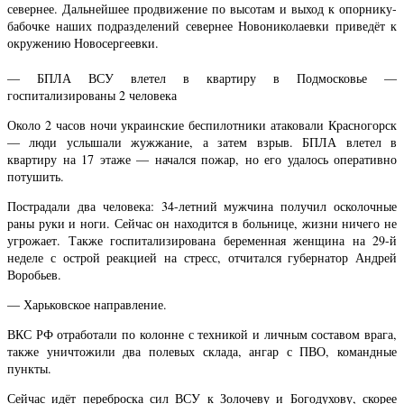
севернее. Дальнейшее продвижение по высотам и выход к опорнику-
бабочке наших подразделений севернее Новониколаевки приведёт к
окружению Новосергеевки.
— БПЛА ВСУ влетел в квартиру в Подмосковье —
госпитализированы 2 человека
Около 2 часов ночи украинские беспилотники атаковали Красногорск
— люди услышали жужжание, а затем взрыв. БПЛА влетел в
квартиру на 17 этаже — начался пожар, но его удалось оперативно
потушить.
Пострадали два человека: 34-летний мужчина получил осколочные
раны руки и ноги. Сейчас он находится в больнице, жизни ничего не
угрожает. Также госпитализирована беременная женщина на 29-й
неделе с острой реакцией на стресс, отчитался губернатор Андрей
Воробьев.
— Харьковское направление.
ВКС РФ отработали по колонне с техникой и личным составом врага,
также уничтожили два полевых склада, ангар с ПВО, командные
пункты.
Сейчас идёт переброска сил ВСУ к Золочеву и Богодухову, скорее