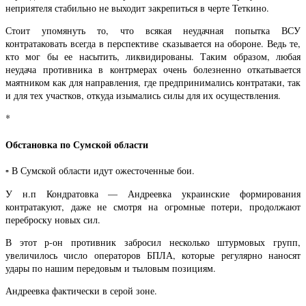
неприятеля стабильно не выходит закрепиться в черте Теткино.
Стоит упомянуть то, что всякая неудачная попытка ВСУ
контратаковать всегда в перспективе сказывается на обороне. Ведь те,
кто мог бы ее насытить, ликвидированы. Таким образом, любая
неудача противника в контрмерах очень болезненно откатывается
маятником как для направления, где предпринимались контратаки, так
и для тех участков, откуда изымались силы для их осуществления.
*
Обстановка по Сумской области
▫️ В Сумской области идут ожесточенные бои.
У н.п Кондратовка — Андреевка украинские формирования
контратакуют, даже не смотря на огромные потери, продолжают
переброску новых сил.
В этот р-он противник забросил несколько штурмовых групп,
увеличилось число операторов БПЛА, которые регулярно наносят
удары по нашим передовым и тыловым позициям.
Андреевка фактически в серой зоне.