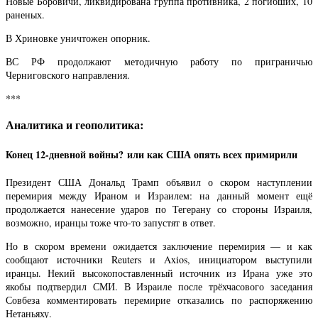
Новые Боровичи, ликвидирована группа противника, 2 погибших, 10
раненых.
В Хриновке уничтожен опорник.
ВС РФ продолжают методичную работу по приграничью
Черниговского направления.
***
Аналитика и геополитика:
Конец 12-дневной войны? или как США опять всех примирили
Президент США Дональд Трамп объявил о скором наступлении
перемирия между Ираном и Израилем: на данный момент ещё
продолжается нанесение ударов по Тегерану со стороны Израиля,
возможно, иранцы тоже что-то запустят в ответ.
Но в скором времени ожидается заключение перемирия — и как
сообщают источники Reuters и Axios, инициатором выступили
иранцы. Некий высокопоставленный источник из Ирана уже это
якобы подтвердил СМИ. В Израиле после трёхчасового заседания
Совбеза комментировать перемирие отказались по распоряжению
Нетаньяху.