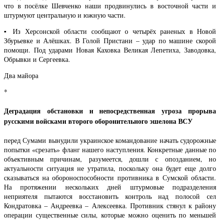
что в посёлке Шевченко наши продвинулись в восточной части и
штурмуют центральную и южную части.
▪️ Из Херсонской области сообщают о четырёх раненых в Новой
Збурьевке и Алёшках. В Голой Пристани – удар по машине скорой
помощи. Под ударами Новая Каховка Великая Лепетиха, Заводовка,
Обрывки и Сергеевка.
Два майора
*
Деградация обстановки и непосредственная угроза прорыва
русскими войсками второго оборонительного эшелона ВСУ
перед Сумами вынудили украинское командование начать судорожные
попытки «срезать» фланг нашего наступления. Конкретные данные по
объективным причинам, разумеется, дошли с опозданием, но
актуальности ситуация не утратила, поскольку она будет еще долго
сказываться на обороноспособности противника в Сумской области.
На протяжении нескольких дней штурмовые подразделения
неприятеля пытаются восстановить контроль над полосой сел
Кондратовка – Андреевка – Алексеевка. Противник стянул к району
операции существенные силы, которые можно оценить по меньшей