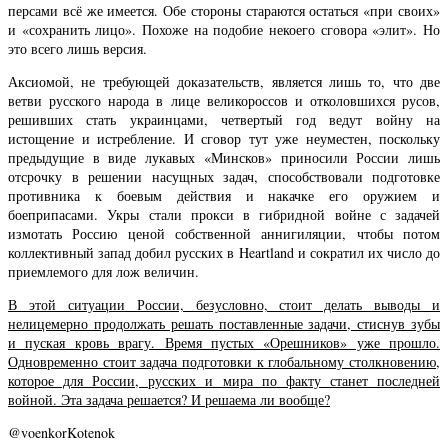
персами всё же имеется. Обе стороны стараются остаться «при своих»
и «сохранить лицо». Похоже на подобие некоего сговора «элит». Но
это всего лишь версия.
Аксиомой, не требующей доказательств, является лишь то, что две
ветви русского народа в лице великороссов и отколовшихся русов,
решивших стать украинцами, четвертый год ведут войну на
истощение и истребление. И сговор тут уже неуместен, поскольку
предыдущие в виде лукавых «Минсков» приносили России лишь
отсрочку в решении насущных задач, способствовали подготовке
противника к боевым действия и накачке его оружием и
боеприпасами. Укры стали прокси в гибридной войне с задачей
измотать Россию ценой собственной аннигиляции, чтобы потом
коллективный запад добил русских в Heartland и сократил их число до
приемлемого для лож величин.
В этой ситуации России, безусловно, стоит делать выводы и
нелицемерно продолжать решать поставленные задачи, стиснув зубы
и пуская кровь врагу. Время пустых «Орешников» уже прошло.
Одновременно стоит задача подготовки к глобальному столкновению,
которое для России, русских и мира по факту станет последней
войной. Эта задача решается? И решаема ли вообще?
@voenkorKotenok