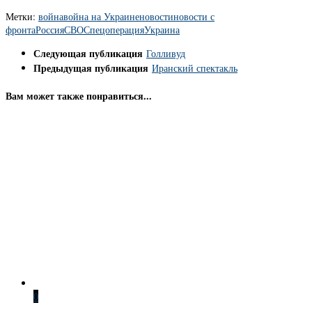
Метки:
война
война на Украине
новости
новости с
фронта
Россия
СВО
Спецоперация
Украина
Следующая публикация
Голливуд
Предыдущая публикация
Иранский спектакль
Вам может также понравиться...
0