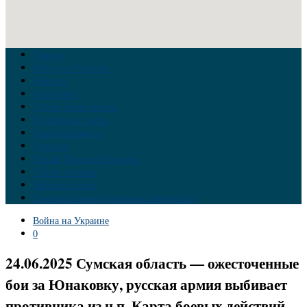
Главная
Война на Украине
Новости
Аналитика
Тайны Геополитики
Российские элиты
Теория заговора
Украина
Новый Мировой Порядок
Тайны истории
Обратная связь
Правила комментирования материалов
Война на Украине
0
24.06.2025 Сумская область — ожесточенные
бои за Юнаковку, русская армия выбивает
противника из н.п. Карта боевых действий