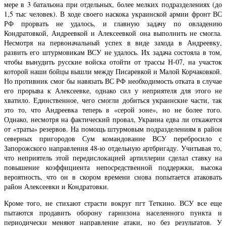
мере в 3 батальона при отдельных, более мелких подразделениях (до
1,5 тыс человек). В ходе своего наскока украинской армии фронт ВС
РФ прорвать не удалось, и главную задачу по овладению
Кондратовкой, Андреевкой и Алексеевкой она выполнить не смогла.
Несмотря на первоначальный успех в виде захода в Андреевку,
развить его штурмовикам ВСУ не удалось. Их задача состояла в том,
чтобы вынудить русские войска отойти от трассы Н-07, на участок
которой наши бойцы вышли между Писаревкой и Малой Корчаковкой.
Но противник смог бы навязать ВС РФ необходимость отката в случае
его прорыва к Алексеевке, однако сил у неприятеля для этого не
хватило. Единственное, чего смогли добиться украинские части, так
это то, что Андреевка теперь в «серой зоне», но не более того.
Однако, несмотря на фактический провал, Украина едва ли откажется
от «траты» резервов. На помощь штурмовым подразделениям в район
северных пригородов Сум командование ВСУ перебросило с
Запорожского направления 48-ю отдельную артбригаду. Учитывая то,
что неприятель этой передислокацией артиллерии сделал ставку на
повышение коэффициента непосредственной поддержки, высока
вероятность, что он в скором времени снова попытается атаковать
район Алексеевки и Кондратовки.
Кроме того, не стихают страсти вокруг пгт Теткино. ВСУ все еще
пытаются продавить оборону гарнизона населенного пункта и
периодически меняют направление атаки, но без результатов. У