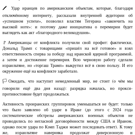
🖍 Удар иранцев по американским объектам, которые, благодаря
отключённому интернету, рассказали внутренней аудитории об
«успешном успехе», позволил властям Тегерана «закончить на
высокой ноте»: и поэтому даже инициатива о перемирии будет
выглядеть как акт «благородного великодушия».
🚩Американцы от конфликта получили свой профит: фактически,
Дональд Трамп с товарищами «пришёл на всё готовое» и взял
ответственность сперва за победу над иранской ядерной программой,
а затем и достижение перемирия. Всю черновую работу сделали
израильтяне, но «торгаш Трамп» выкрутил всё в свою пользу. И его
окружение ещё на конфликте заработало.
🏳️Ожидать, что наступит немедленный мир, не стоит (о чём мы
говорили ещё два дня назад): разрядка началась, но прокси-
противостояние будет продолжаться.
Активность проиранских группировок уменьшаться не будет: только
что было заявлено об ударе в Ираке (до этого с 2024 года
систематические обстрелы американских военных объектов не
проводились по негласной договорённости между США и Ираном,
однако после удара по Кэмп Таджи может последовать ответ). К тому
же, израильтяне наверняка продолжат диверсионную и