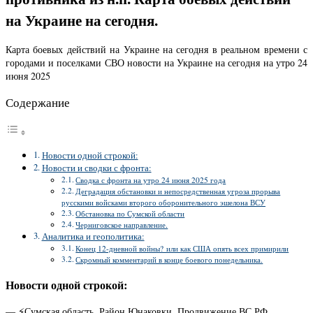
на Украине на сегодня.
Карта боевых действий на Украине на сегодня в реальном времени с
городами и поселками СВО новости на Украине на сегодня на утро 24
июня 2025
Содержание
Новости одной строкой:
Новости и сводки с фронта:
Сводка с фронта на утро 24 июня 2025 года
Деградация обстановки и непосредственная угроза прорыва
русскими войсками второго оборонительного эшелона ВСУ
Обстановка по Сумской области
Черниговское направление.
Аналитика и геополитика:
Конец 12-дневной войны? или как США опять всех примирили
Скромный комментарий в конце боевого понедельника.
Новости одной строкой:
— ⚡️Сумская область. Район Юнаковки. Продвижение ВС РФ.