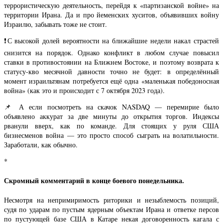
террористическую деятельность, перейдя к «партизанской войне» на
территории Ирана. Да и про йеменских хуситов, объявивших войну
Израилю, забывать тоже не стоит.
❗️С высокой долей вероятности на ближайшие недели накал страстей
снизится на порядок. Однако конфликт в любом случае повысил
ставки в противостоянии на Ближнем Востоке, и поэтому возврата к
статусу-кво месячной давности точно не будет: в определённый
момент израильтянам потребуется ещё одна «маленькая победоносная
война» (как это и происходит с 7 октября 2023 года).
📌 А если посмотреть на скачок NASDAQ — перемирие было
объявлено аккурат за две минуты до открытия торгов. Индексы
рванули вверх, как по команде. Для стоящих у руля США
бизнесменов война — это просто способ сыграть на волатильности.
Заработали, как обычно.
*
Скромный комментарий в конце боевого понедельника.
Несмотря на непримиримость риторики и незыблемость позиций,
судя по ударам по пустым ядерным объектам Ирана и ответке персов
по пустующей базе США в Катаре некая договоренность кагала с