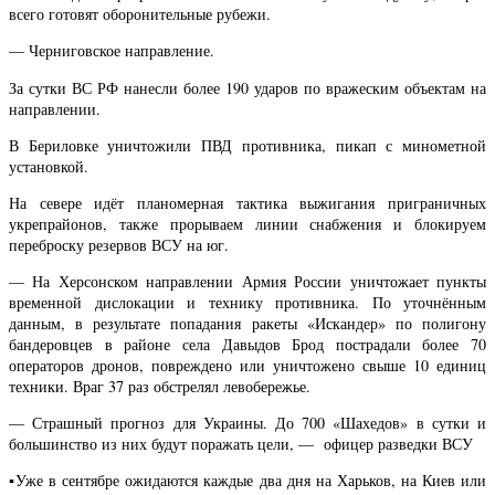
всего готовят оборонительные рубежи.
— Черниговское направление.
За сутки ВС РФ нанесли более 190 ударов по вражеским объектам на
направлении.
В Бериловке уничтожили ПВД противника, пикап с минометной
установкой.
На севере идёт планомерная тактика выжигания приграничных
укрепрайонов, также прорываем линии снабжения и блокируем
переброску резервов ВСУ на юг.
— На Херсонском направлении Армия России уничтожает пункты
временной дислокации и технику противника. По уточнённым
данным, в результате попадания ракеты «Искандер» по полигону
бандеровцев в районе села Давыдов Брод пострадали более 70
операторов дронов, повреждено или уничтожено свыше 10 единиц
техники. Враг 37 раз обстрелял левобережье.
— Страшный прогноз для Украины. До 700 «Шахедов» в сутки и
большинство из них будут поражать цели, — офицер разведки ВСУ
▪️Уже в сентябре ожидаются каждые два дня на Харьков, на Киев или