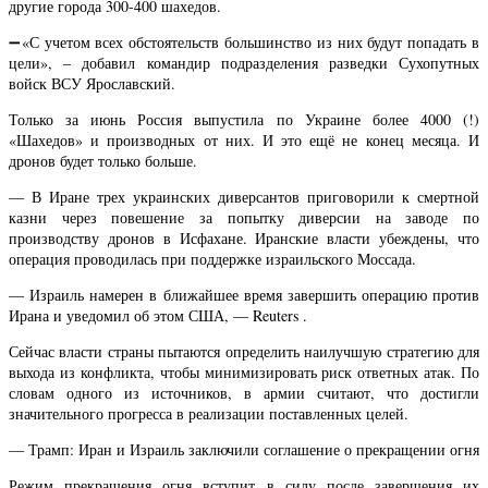
другие города 300-400 шахедов.
➖«С учетом всех обстоятельств большинство из них будут попадать в
цели», – добавил командир подразделения разведки Сухопутных
войск ВСУ Ярославский.
Только за июнь Россия выпустила по Украине более 4000 (!)
«Шахедов» и производных от них. И это ещё не конец месяца. И
дронов будет только больше.
— В Иране трех украинских диверсантов приговорили к смертной
казни через повешение за попытку диверсии на заводе по
производству дронов в Исфахане. Иранские власти убеждены, что
операция проводилась при поддержке израильского Моссада.
— Израиль намерен в ближайшее время завершить операцию против
Ирана и уведомил об этом США, — Reuters .
Сейчас власти страны пытаются определить наилучшую стратегию для
выхода из конфликта, чтобы минимизировать риск ответных атак. По
словам одного из источников, в армии считают, что достигли
значительного прогресса в реализации поставленных целей.
— Трамп: Иран и Израиль заключили соглашение о прекращении огня
Режим прекращения огня вступит в силу после завершения их