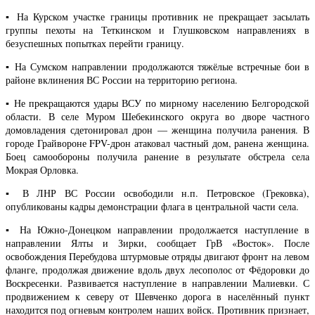
▪️ На Курском участке границы противник не прекращает засылать
группы пехоты на Теткинском и Глушковском направлениях в
безуспешных попытках перейти границу.
▪️ На Сумском направлении продолжаются тяжёлые встречные бои в
районе вклинения ВС России на территорию региона.
▪️ Не прекращаются удары ВСУ по мирному населению Белгородской
области. В селе Муром Шебекинского округа во дворе частного
домовладения сдетонировал дрон — женщина получила ранения. В
городе Грайвороне FPV-дрон атаковал частный дом, ранена женщина.
Боец самообороны получила ранение в результате обстрела села
Мокрая Орловка.
▪️ В ЛНР ВС России освободили н.п. Петровское (Грековка),
опубликованы кадры демонстрации флага в центральной части села.
▪️ На Южно-Донецком направлении продолжается наступление в
направлении Ялты и Зирки, сообщает ГрВ «Восток». После
освобождения Перебудова штурмовые отряды двигают фронт на левом
фланге, продолжая движение вдоль двух лесополос от Фёдоровки до
Воскресенки. Развивается наступление в направлении Малиевки. С
продвижением к северу от Шевченко дорога в населённый пункт
находится под огневым контролем наших войск. Противник признает,