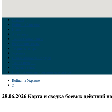
Главная
Война на Украине
Новости
Аналитика
Тайны Геополитики
Российские элиты
Теория заговора
Украина
Новый Мировой Порядок
Тайны истории
Обратная связь
Правила комментирования материалов
Война на Украине
2
28.06.2026 Карта и сводка боевых действий на