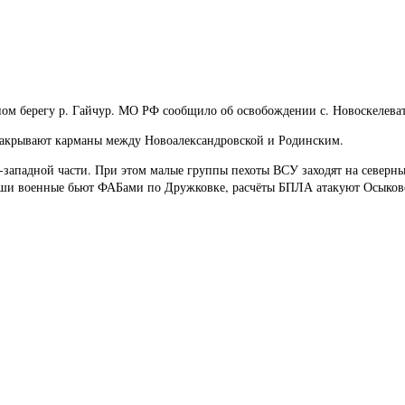
ном берегу р. Гайчур. МО РФ сообщило об освобождении с. Новоскелеват
 закрывают карманы между Новоалександровской и Родинским.
ападной части. При этом малые группы пехоты ВСУ заходят на северны
аши военные бьют ФАБами по Дружковке, расчёты БПЛА атакуют Осыково