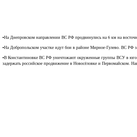
▪️На Днепровском направлении ВС РФ продвинулись на 6 км на восточ
▪️На Добропольском участке идут бои в районе Мирное-Гулево. ВС РФ
▪️В Константиновке ВС РФ уничтожают окруженные группы ВСУ в юго-з
задержать российское продвижение в Новосёловке и Первомайском. Н