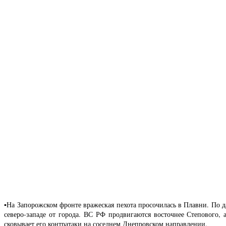
▪️На Запорожском фронте вражеская пехота просочилась в Плавни. По
северо-западе от города. ВС РФ продвигаются восточнее Степового, 
сковывает его контратаки на соседнем Днепровском направлении.