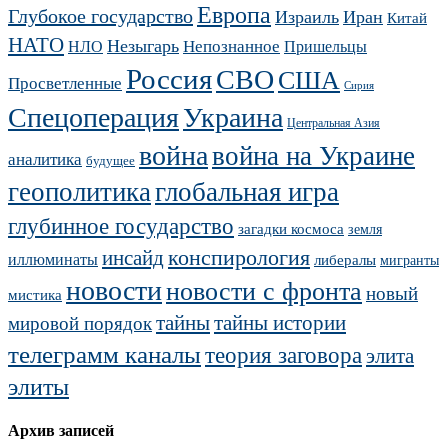
Европа
Глубокое государство
Израиль
Иран
Китай
НАТО
Незыгарь
Непознанное
НЛО
Пришельцы
Россия
СВО
США
Просветленные
Сирия
Украина
Спецоперация
Центральная Азия
война
война на Украине
аналитика
будущее
геополитика
глобальная игра
глубинное государство
загадки космоса
земля
конспирология
инсайд
иллюминаты
либералы
мигранты
новости
новости с фронта
новый
мистика
тайны
тайны истории
мировой порядок
телеграмм каналы
теория заговора
элита
элиты
Архив записей