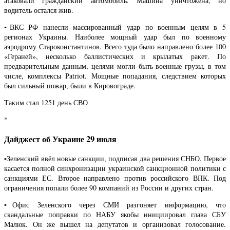
атаковали гражданский автомобиль. Машина уничтожена, но
водитель остался жив.
▪️ВКС РФ нанесли массированный удар по военным целям в 5
регионах Украины. Наиболее мощный удар был по военному
аэродрому Староконстантинов. Всего туда было направлено более 100
«Гераней», несколько баллистических и крылатых ракет. По
предварительным данным, целями могли быть военные грузы, в том
числе, комплексы Patriot. Мощные попадания, следствием которых
был сильный пожар, были в Кировограде.
Таким стал 1251 день СВО
*
Дайджест об Украине 29 июля
▫️Зеленский ввёл новые санкции, подписав два решения СНБО. Первое
касается полной синхронизации украинской санкционной политики с
санкциями ЕС. Второе направлено против российского ВПК. Под
ограничения попали более 90 компаний из России и других стран.
▫️Офис Зеленского через СМИ разгоняет информацию, что
скандальные поправки по НАБУ якобы инициировал глава СБУ
Малюк. Он же вышел на депутатов и организовал голосование.