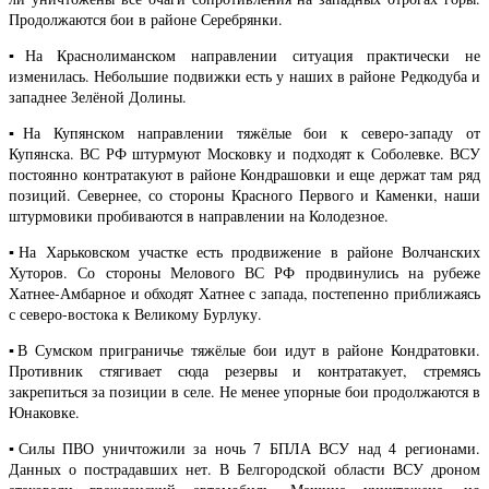
Продолжаются бои в районе Серебрянки.
▪️На Краснолиманском направлении ситуация практически не
изменилась. Небольшие подвижки есть у наших в районе Редкодуба и
западнее Зелёной Долины.
▪️На Купянском направлении тяжёлые бои к северо-западу от
Купянска. ВС РФ штурмуют Московку и подходят к Соболевке. ВСУ
постоянно контратакуют в районе Кондрашовки и еще держат там ряд
позиций. Севернее, со стороны Красного Первого и Каменки, наши
штурмовики пробиваются в направлении на Колодезное.
▪️На Харьковском участке есть продвижение в районе Волчанских
Хуторов. Со стороны Мелового ВС РФ продвинулись на рубеже
Хатнее-Амбарное и обходят Хатнее с запада, постепенно приближаясь
с северо-востока к Великому Бурлуку.
▪️В Сумском приграничье тяжёлые бои идут в районе Кондратовки.
Противник стягивает сюда резервы и контратакует, стремясь
закрепиться за позиции в селе. Не менее упорные бои продолжаются в
Юнаковке.
▪️Силы ПВО уничтожили за ночь 7 БПЛА ВСУ над 4 регионами.
Данных о пострадавших нет. В Белгородской области ВСУ дроном