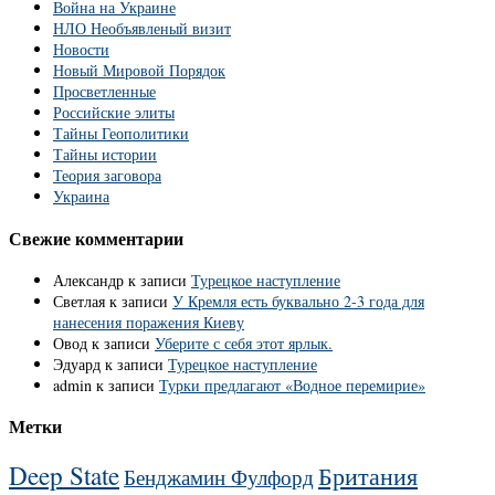
Война на Украине
НЛО Необъявленый визит
Новости
Новый Мировой Порядок
Просветленные
Российские элиты
Тайны Геополитики
Тайны истории
Теория заговора
Украина
Свежие комментарии
Александр
к записи
Турецкое наступление
Светлая
к записи
У Кремля есть буквально 2-3 года для
нанесения поражения Киеву
Овод
к записи
Уберите с себя этот ярлык.
Эдуард
к записи
Турецкое наступление
admin
к записи
Турки предлагают «Водное перемирие»
Метки
Deep State
Британия
Бенджамин Фулфорд