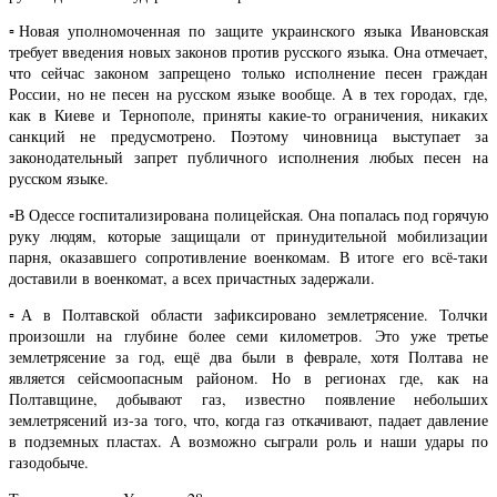
▫️Новая уполномоченная по защите украинского языка Ивановская
требует введения новых законов против русского языка. Она отмечает,
что сейчас законом запрещено только исполнение песен граждан
России, но не песен на русском языке вообще. А в тех городах, где,
как в Киеве и Тернополе, приняты какие-то ограничения, никаких
санкций не предусмотрено. Поэтому чиновница выступает за
законодательный запрет публичного исполнения любых песен на
русском языке.
▫️В Одессе госпитализирована полицейская. Она попалась под горячую
руку людям, которые защищали от принудительной мобилизации
парня, оказавшего сопротивление военкомам. В итоге его всё-таки
доставили в военкомат, а всех причастных задержали.
▫️А в Полтавской области зафиксировано землетрясение. Толчки
произошли на глубине более семи километров. Это уже третье
землетрясение за год, ещё два были в феврале, хотя Полтава не
является сейсмоопасным районом. Но в регионах где, как на
Полтавщине, добывают газ, известно появление небольших
землетрясений из-за того, что, когда газ откачивают, падает давление
в подземных пластах. А возможно сыграли роль и наши удары по
газодобыче.