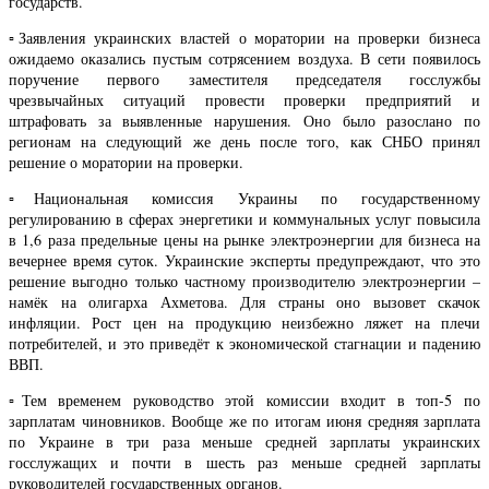
государств.
▫️Заявления украинских властей о моратории на проверки бизнеса
ожидаемо оказались пустым сотрясением воздуха. В сети появилось
поручение первого заместителя председателя госслужбы
чрезвычайных ситуаций провести проверки предприятий и
штрафовать за выявленные нарушения. Оно было разослано по
регионам на следующий же день после того, как СНБО принял
решение о моратории на проверки.
▫️Национальная комиссия Украины по государственному
регулированию в сферах энергетики и коммунальных услуг повысила
в 1,6 раза предельные цены на рынке электроэнергии для бизнеса на
вечернее время суток. Украинские эксперты предупреждают, что это
решение выгодно только частному производителю электроэнергии –
намёк на олигарха Ахметова. Для страны оно вызовет скачок
инфляции. Рост цен на продукцию неизбежно ляжет на плечи
потребителей, и это приведёт к экономической стагнации и падению
ВВП.
▫️Тем временем руководство этой комиссии входит в топ-5 по
зарплатам чиновников. Вообще же по итогам июня средняя зарплата
по Украине в три раза меньше средней зарплаты украинских
госслужащих и почти в шесть раз меньше средней зарплаты
руководителей государственных органов.