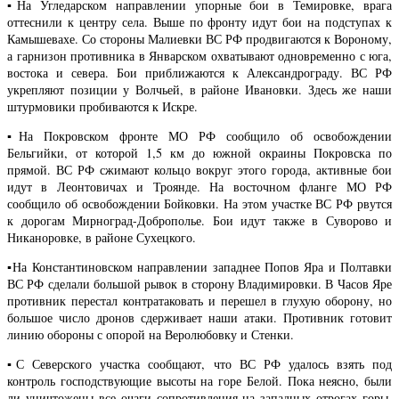
▪️На Угледарском направлении упорные бои в Темировке, врага
оттеснили к центру села. Выше по фронту идут бои на подступах к
Камышевахе. Со стороны Малиевки ВС РФ продвигаются к Вороному,
а гарнизон противника в Январском охватывают одновременно с юга,
востока и севера. Бои приближаются к Александрограду. ВС РФ
укрепляют позиции у Волчьей, в районе Ивановки. Здесь же наши
штурмовики пробиваются к Искре.
▪️На Покровском фронте МО РФ сообщило об освобождении
Бельгийки, от которой 1,5 км до южной окраины Покровска по
прямой. ВС РФ сжимают кольцо вокруг этого города, активные бои
идут в Леонтовичах и Троянде. На восточном фланге МО РФ
сообщило об освобождении Бойковки. На этом участке ВС РФ рвутся
к дорогам Мирноград-Доброполье. Бои идут также в Суворово и
Никаноровке, в районе Сухецкого.
▪️На Константиновском направлении западнее Попов Яра и Полтавки
ВС РФ сделали большой рывок в сторону Владимировки. В Часов Яре
противник перестал контратаковать и перешел в глухую оборону, но
большое число дронов сдерживает наши атаки. Противник готовит
линию обороны с опорой на Веролюбовку и Стенки.
▪️С Северского участка сообщают, что ВС РФ удалось взять под
контроль господствующие высоты на горе Белой. Пока неясно, были
ли уничтожены все очаги сопротивления на западных отрогах горы.