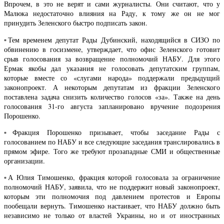
Впрочем, в это не верят и сами журналисты. Они считают, что у
Малюка недостаточно влияния на Раду, к тому же он не мог
принудить Зеленского быстро подписать закон.
▫️Тем временем депутат Рады Дубинский, находящийся в СИЗО по
обвинению в госизмене, утверждает, что офис Зеленского готовит
срыв голосования за возвращение полномочий НАБУ. Для этого
Ермак якобы дал указания не голосовать депутатским группам,
которые вместе со «слугами народа» поддержали предыдущий
законопроект. А некоторым депутатам из фракции Зеленского
поставлена задача снизить количество голосов «за». Также на день
голосования 31-го августа запланировано вручение подозрения
Порошенко.
▫️Фракция Порошенко призывает, чтобы заседание Рады с
голосованием по НАБУ и все следующие заседания транслировались в
прямом эфире. Того же требуют прозападные СМИ и общественные
организации.
▫️А Юлия Тимошенко, фракция которой голосовала за ограничение
полномочий НАБУ, заявила, что не поддержит новый законопроект,
которым эти полномочия под давлением протестов и Европы
пообещали вернуть. Тимошенко настаивает, что НАБУ должно быть
независимо не только от властей Украины, но и от иностранных