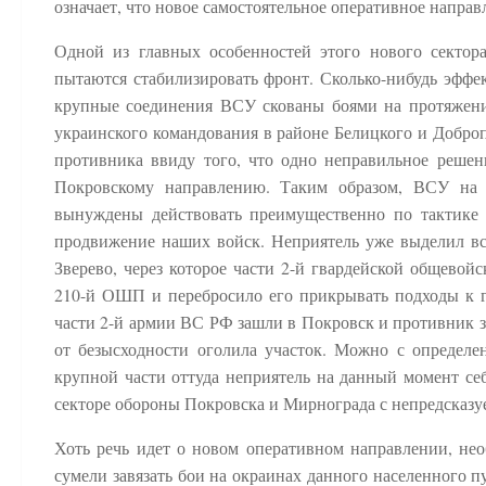
означает, что новое самостоятельное оперативное направ
Одной из главных особенностей этого нового сектора
пытаются стабилизировать фронт. Сколько-нибудь эффе
крупные соединения ВСУ скованы боями на протяжении
украинского командования в районе Белицкого и Добро
противника ввиду того, что одно неправильное решени
Покровскому направлению. Таким образом, ВСУ на 
вынуждены действовать преимущественно по тактике 
продвижение наших войск. Неприятель уже выделил все
Зверево, через которое части 2-й гвардейской общево
210-й ОШП и перебросило его прикрывать подходы к го
части 2-й армии ВС РФ зашли в Покровск и противник з
от безысходности оголила участок. Можно с определен
крупной части оттуда неприятель на данный момент се
секторе обороны Покровска и Мирнограда с непредсказ
Хоть речь идет о новом оперативном направлении, нео
сумели завязать бои на окраинах данного населенного п