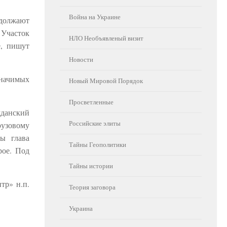
Война на Украине
одолжают
 Участок
НЛО Необъявленый визит
е, пишут
Новости
значимых
Новый Мировой Порядок
Просветленные
жданский
Российские элиты
рузовому
ы глава
Тайны Геополитики
рое. Под
Тайны истории
тр» н.п.
Теория заговора
Украина