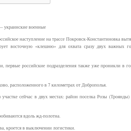
 — украинские военные
ссийское наступление на трассе Покровск-Константиновка вытя
ирует восточную «клешню» для охвата сразу двух важных г
ои, первые российские подразделения также уже проникли в г
ово, расположенного в 7 километрах от Доброполья.
частке сейчас в двух местах: район поселка Розы (Троянды)
обиваются вдоль жд-полотна.
ва, кроется в выключении логистики.