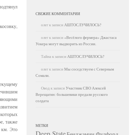
подтянул
СВЕЖИЕ КОММЕНТАРИИ
олег
к записи
АШТОСЛУЧИЛОСЬ?
косовку,
олег
к записи
«Весёлого фермера» Джастаса
Уокера могут выдворить из России.
Тайна
к записи
АШТОСЛУЧИЛОСЬ?
олег
к записи
Мы соседствуем с Северным
Сомали.
текущему
Овод
к записи
Участник СВО Алексей
ечившим
Верещагин: большевики предали русского
ляющими
солдата
азвитием
 которых
е, также
МЕТКИ
 км. Это
Deep State
Бенджамин Фулфорд