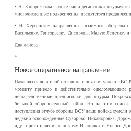
▪️ На Запорожском фронте наши десантники штурмуют п
многочисленные подкрепления, препятствуя продвижени
▪️ На Херсонском направлении – взаимные обстрелы ст
Васильевку, Григорьевку, Днепряны, Малую Лепетиху и С
Два майора
*
Новое оперативное направление
Начавшееся во второй половине июня наступление ВС Р
моменту привело к действительно ошеломляющим ре
непосредственные предпосылки для штурма Покровс
большой оборонительный район. Но на этом список 
наступления вглубь обороны ВСУ наши войска сумели о
недавно освобожденные Суворово, Никаноровка, Дорожн
идут приготовления к штурму Ивановки и Нового Донб