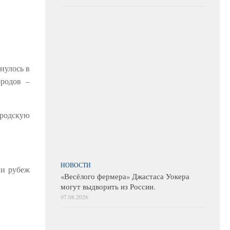
нулось в
ородов –
ородскую
НОВОСТИ
 и рубеж
«Весёлого фермера» Джастаса Уокера
могут выдворить из России.
07.08.2026