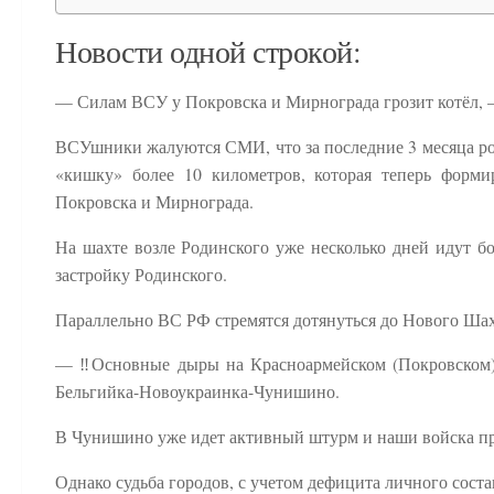
Новости одной строкой:
— Силам ВСУ у Покровска и Мирнограда грозит котёл,
ВСУшники жалуются СМИ, что за последние 3 месяца ро
«кишку» более 10 километров, которая теперь форм
Покровска и Мирнограда.
На шахте возле Родинского уже несколько дней идут б
застройку Родинского.
Параллельно ВС РФ стремятся дотянуться до Нового Шах
— ‼️Основные дыры на Красноармейском (Покровском) у
Бельгийка-Новоукраинка-Чунишино.
В Чунишино уже идет активный штурм и наши войска пр
Однако судьба городов, с учетом дефицита личного соста