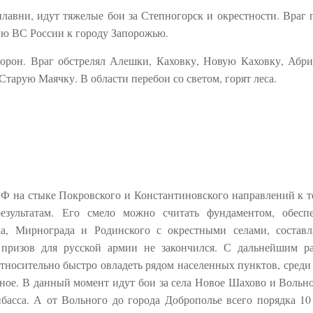
лавни, идут тяжелые бои за Степногорск и окрестности. Враг 
ю ВС России к городу Запорожью.
орон. Враг обстрелял Алешки, Каховку, Новую Каховку, Абри
тарую Маячку. В области перебои со светом, горят леса.
Ф на стыке Покровского и Константиновского направлений к 
зультатам. Его смело можно считать фундаментом, обесп
ка, Мирнограда и Родинского с окрестными селами, состав
призов для русской армии не закончился. С дальнейшим р
тносительно быстро овладеть рядом населенных пунктов, среди
ое. В данный момент идут бои за села Новое Шахово и Вольно
асса. А от Вольного до города Доброполье всего порядка 10