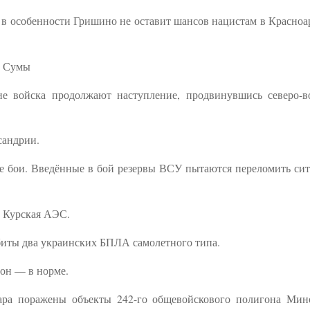
 в особенности Гришино не оставит шансов нацистам в Красноа
а Сумы
е войска продолжают наступление, продвинувшись северо-в
сандрии.
е бои. Введённые в бой резервы ВСУ пытаются переломить си
а Курская АЭС.
биты два украинских БПЛА самолетного типа.
он — в норме.
дара поражены объекты 242-го общевойскового полигона Ми