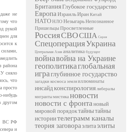
Британия
Глубокое государство
Европа
Израиль
Иран
 даже не
Китай
НАТО
Незыгарь
Непознанное
тому что
НЛО
Просветленные
Пришельцы
од рукой
Россия
СВО
США
днен для
Сирия
Украина
Спецоперация
осится к
силами,
аналитика
будущее
Центральная Азия
война
война на Украине
амедлить
геополитика
глобальная
з района
игра
глубинное государство
СУ сняло
ось, что
иллюминаты
загадки космоса
земля
конспирология
инсайд
а просто
либералы
новости
о-нибудь
мистика
мигранты
новости с фронта
в другом
новый
тайны
тайны
мировой порядок
телеграмм каналы
истории
о. ВС РФ
элиты
теория заговора
элита
севера и