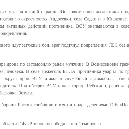
 боях уже на южной окраине Юнаковки: наши десантники пр
тратаки: в окрестностях Андреевки, села Садки и в Юнаковке.
ием активных действий противника. ВСУ окапываются в сел
подкрепления.
ового идут затяжные бои, враг подтянул подрепления. ЛБС без 
 удара дрона по автомобилю ранен мужчина. В Вознесеновке гра
ва человека. В селе Нежеголь БПЛА противника ударил по г
о округа дрон ВСУ атаковал служебный автомобиль, ранен
водитель. Под обстрел ВСУ попал город Шебекино, ранены т
рафовка, Зозули.
обороны России сообщило о взятии подразделениями ГрВ «Цен
 области ГрВ «Восток» освободила н.п. Темировка.