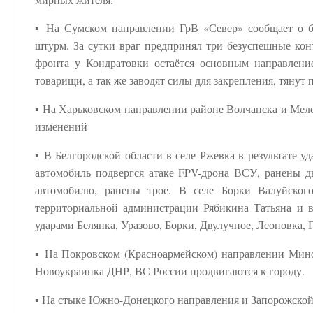
▪️ На Сумском направлении ГрВ «Север» сообщает о
штурм. За сутки враг предпринял три безуспешные кон
фронта у Кондратовки остаётся основным направлен
товарищи, а так же заводят силы для закрепления, тянут 
▪️ На Харьковском направлении районе Волчанска и Мел
изменений
▪️ В Белгородской области в селе Ржевка в результате
автомобиль подвергся атаке FPV-дрона ВСУ, ранены д
автомобилю, ранены трое. В селе Борки Валуйског
территориальной администрации Рябикина Татьяна и 
ударами Белянка, Уразово, Борки, Двулучное, Леоновка, Г
▪️ На Покровском (Красноармейском) направлении Мин
Новоукраинка ДНР, ВС России продвигаются к городу.
▪️ На стыке Южно-Донецкого направления и Запорожской