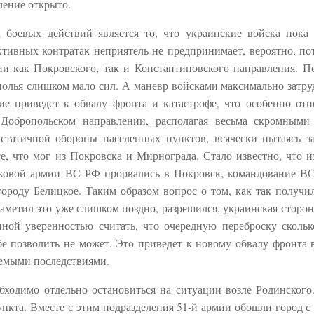
ление открыто.
 боевых действий является то, что украинские войска пока
ктивных контратак неприятель не предпринимает, вероятно, по
 как Покровского, так и Константиновского направления. П
полья слишком мало сил. А маневр войсками максимально затру
е приведет к обвалу фронта и катастрофе, что особенно отн
Добропольском направлении, располагая весьма скромными 
статичной обороны населенных пунктов, всячески пытаясь з
, что мог из Покровска и Мирнограда. Стало известно, что и
йсковой армии ВС РФ прорвались в Покровск, командование В
роду Белицкое. Таким образом вопрос о том, как так получил
аметил это уже слишком поздно, разрешился, украинская сторон
ной уверенностью считать, что очередную переброску скольк
бе позволить не может. Это приведет к новому обвалу фронта 
уемыми последствиями.
бходимо отдельно остановиться на ситуации возле Родинског
ункта. Вместе с этим подразделения 51-й армии обошли город с 