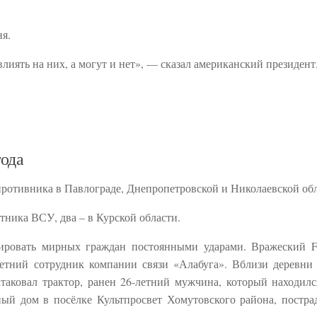
я.
иять на них, а могут и нет», — сказал американский президент
года
 противника в Павлограде, Днепропетровской и Николаевской обл
тника ВСУ, два – в Курской области.
зировать мирных граждан постоянными ударами. Вражеский 
летний сотрудник компании связи «Алабуга». Вблизи деревн
аковал трактор, ранен 26-летний мужчина, который находилс
ый дом в посёлке Культпросвет Хомутовского района, постра