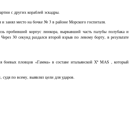
артии с других кораблей эскадры.
 и занял место на бочке № 3 в районе Морского госпиталя.
возь пробивший корпус линкора, вырвавший часть палубы полубака и
Через 30 секунд раздался второй взрыв по левому борту, в результате
ия боевых пловцов «Гамма» в составе итальянской Xª MAS , который
удя по всему, выявлял цели для ударов.