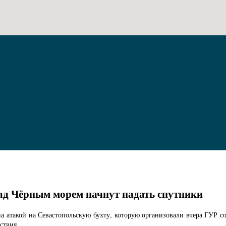
над Чёрным морем начнут падать спутники
а атакой на Севастопольскую бухту, которую организовали вчера ГУР с
ствия.