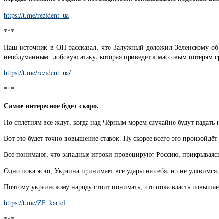
https://t.me/rezident_ua
***
Наш источник в ОП рассказал, что Залужный доложил Зеленскому об 
необдуманным лобовую атаку, которая приведёт к массовым потерям ср
https://t.me/rezident_ua/
***
Самое интересное будет скоро.
По сплетням все ждут, когда над Чёрным морем случайно будут падать 
Вот это будет точно повышение ставок. Ну скорее всего это произойдёт
Все понимают, что западные игроки провоцируют Россию, прикрываясь 
Одно пока ясно, Украина принимает все удары на себя, но не удивимся,
Поэтому украинскому народу стоит понимать, что пока власть повышает 
https://t.me/ZE_kartel
***