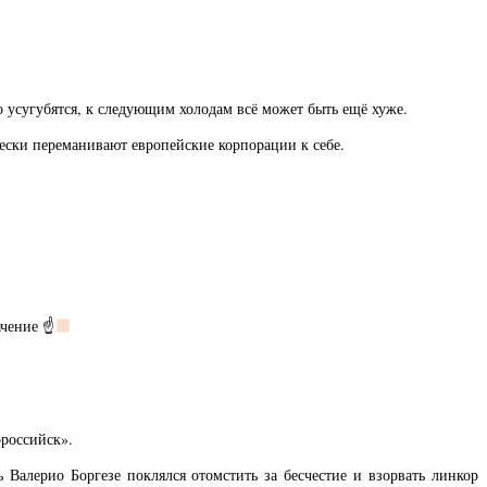
о усугубятся, к следующим холодам всё может быть ещё хуже.
ески переманивают европейские корпорации к себе.
ачение ☝
российск».
Валерио Боргезе поклялся отомстить за бесчестие и взорвать линкор