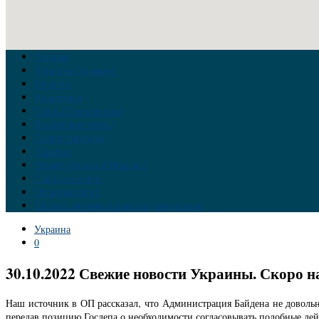
Главная
Война на Украине
Новости
Аналитика
Тайны Геополитики
Российские элиты
Теория заговора
Украина
Новый Мировой Порядок
Тайны истории
Обратная связь
Правила комментирования материалов
Украина
0
30.10.2022 Свежие новости Украины. Скоро 
Наш источник в ОП рассказал, что Администрация Байдена не довольн
передав позицию Госдепа о необходимости согласовывать подобные дей