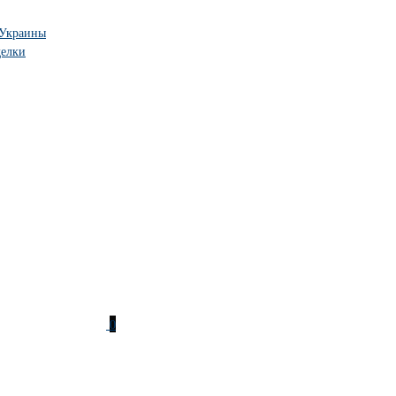
 Украины
делки
0