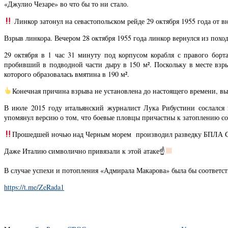
«Джулио Чезаре» во что бы то ни стало.
Линкор затонул на севастопольском рейде 29 октября 1955 года от в
Взрыв линкора. Вечером 28 октября 1955 года линкор вернулся из похо
29 октября в 1 час 31 минуту под корпусом корабля с правого бор
пробивший в подводной части дыру в 150 м². Поскольку в месте взрыв
которого образовалась вмятина в 190 м².
Конечная причина взрыва не установлена до настоящего времени, вы
В июле 2015 году итальянский журналист Лука Рибустини сослался 
упомянул версию о том, что боевые пловцы причастны к затоплению со
Прошедшей ночью над Черным морем производил разведку БПЛА Glob
Даже Италию символично привязали к этой атаке☝
В случае успехи и потопления «Адмирала Макарова» была бы соответ
https://t.me/ZeRada1