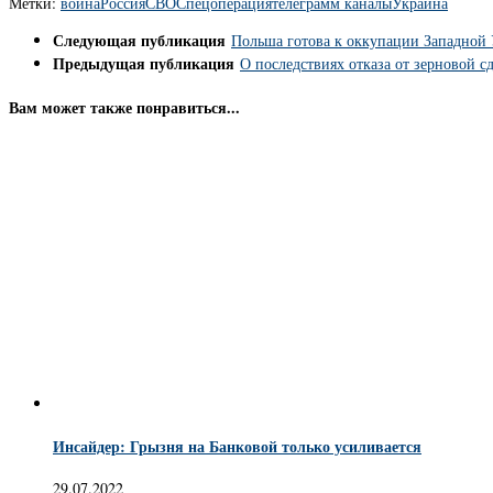
Метки:
война
Россия
СВО
Спецоперация
телеграмм каналы
Украина
Следующая публикация
Польша готова к оккупации Западной
Предыдущая публикация
О последствиях отказа от зерновой с
Вам может также понравиться...
Инсайдер: Грызня на Банковой только усиливается
29.07.2022