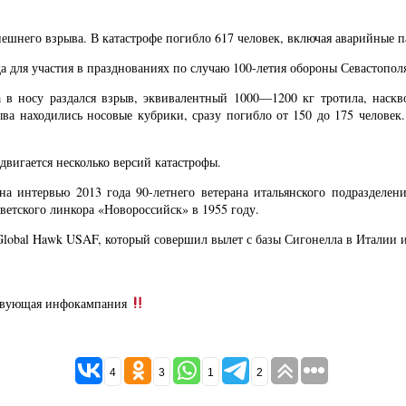
нешнего взрыва. В катастрофе погибло 617 человек, включая аварийные п
да для участия в празднованиях по случаю 100-летия обороны Севастополя
та в носу раздался взрыв, эквивалентный 1000—1200 кг тротила, наск
а находились носовые кубрики, сразу погибло от 150 до 175 человек. 
двигается несколько версий катастрофы.
на интервью 2013 года 90-летнего ветерана итальянского подразделен
ветского линкора «Новороссийск» в 1955 году.
al Hawk USAF, который совершил вылет с базы Сигонелла в Италии и, с
ствующая инфокампания
4
3
1
2