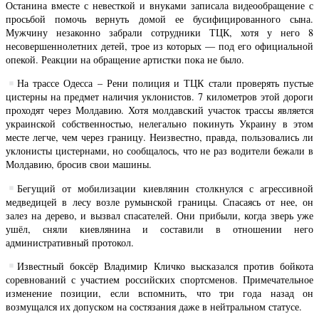
Останина вместе с невесткой и внуками записала видеообращение с
просьбой помочь вернуть домой ее бусифицированного сына.
Мужчину незаконно забрали сотрудники ТЦК, хотя у него 8
несовершеннолетних детей, трое из которых — под его официальной
опекой. Реакции на обращение артистки пока не было.
На трассе Одесса – Рени полиция и ТЦК стали проверять пустые
цистерны на предмет наличия уклонистов. 7 километров этой дороги
проходят через Молдавию. Хотя молдавский участок трассы является
украинской собственностью, нелегально покинуть Украину в этом
месте легче, чем через границу. Неизвестно, правда, пользовались ли
уклонисты цистернами, но сообщалось, что не раз водители бежали в
Молдавию, бросив свои машины.
Бегущий от мобилизации киевлянин столкнулся с агрессивной
медведицей в лесу возле румынской границы. Спасаясь от нее, он
залез на дерево, и вызвал спасателей. Они прибыли, когда зверь уже
ушёл, сняли киевлянина и составили в отношении него
административный протокол.
Известный боксёр Владимир Кличко высказался против бойкота
соревнований с участием российских спортсменов. Примечательное
изменение позиции, если вспомнить, что три года назад он
возмущался их допуском на состязания даже в нейтральном статусе.