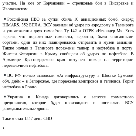
участке. На юге от Корчаковки – стрелковые бои в Писаревке и
Иволжанском.
Российская ПВО за сутки сбила 10 авиационных бомб, снаряд
HIMARS, 352 БПЛА. ВСУ заявили об ударе по аэродрому в Таганроге
и уничтожении двух самолётов Ту-142 и ОТРК «Искандер-М». Есть
версия, что пораженные самолеты, вероятно, были списанными
бортами, один из них планировалось отправить в музей авиации.
Также ночью в Таганроге поражены танкер и нефтебаза в порту.
Жители Феодосии в Крыму сообщали об ударах по нефтебазе. В
Армавире Краснодарского края потушен пожар на территории
перевалочной нефтебазы.
ВС РФ ночью атаковали ж/д инфраструктуру в Шостке Сумской
обл, днём – в Запорожье, где поражены электровоз и тепловоз. Горит
нефтебаза в Ровно.
Украина и Канада договорились о запуске совместного
предприятия, которое будет производить и поставлять ВСУ
разведывательные дроны.
Таким стал 1557 день СВО
*