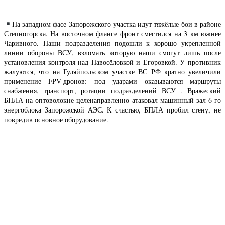
На западном фасе Запорожского участка идут тяжёлые бои в районе
Степногорска. На восточном фланге фронт сместился на 3 км южнее
Чаривного. Наши подразделения подошли к хорошо укрепленной
линии обороны ВСУ, взломать которую наши смогут лишь после
установления контроля над Навосёловкой и Егоровкой. У противник
жалуются, что на Гуляйпольском участке ВС РФ кратно увеличили
применение FPV-дронов: под ударами оказываются маршруты
снабжения, транспорт, ротации подразделений ВСУ . Вражеский
БПЛА на оптоволокне целенаправленно атаковал машинный зал 6-го
энергоблока Запорожской АЭС. К счастью, БПЛА пробил стену, не
повредив основное оборудование.