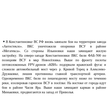
В Константиновке ВС РФ вновь завязали бои на территории завода
«Автостекло». ВКС уничтожили опорники ВСУ в районе
«Мегатекса». Со стороны Ильиновки наши зачищают жилую
застройку. На северо-западе Константиновки ВКС били ФАБ-500 по
позициям ВСУ в мкр Новосёловка. Выше по фронту пилоты
оптоволоконных FPV-дронов «КВН» подорвали вражеский фугас и
сложили автомобильный мост через р. Кривой Торец в Алексеево-
Дружковке, лишив противника главной транспортной артерии.
Одновременно ВКС били по пешеходному мосту ниже по течению
реки, изолировав гарнизон ВСУ в посёлке. На востоке от города идут
бои в районе Часов Яра. Выше наши зачищают карман в районе
Миньковки, продвигаются на запад от Приволья.