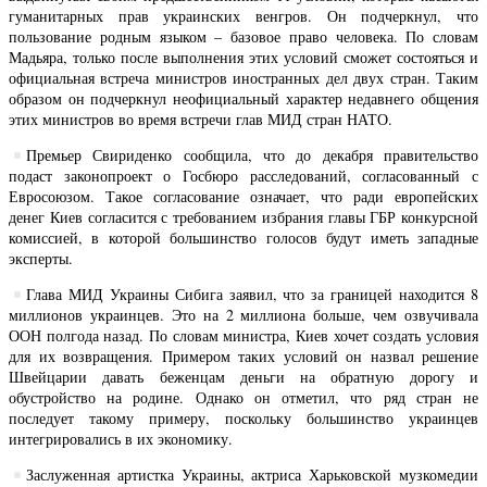
гуманитарных прав украинских венгров. Он подчеркнул, что
пользование родным языком – базовое право человека. По словам
Мадьяра, только после выполнения этих условий сможет состояться и
официальная встреча министров иностранных дел двух стран. Таким
образом он подчеркнул неофициальный характер недавнего общения
этих министров во время встречи глав МИД стран НАТО.
Премьер Свириденко сообщила, что до декабря правительство
подаст законопроект о Госбюро расследований, согласованный с
Евросоюзом. Такое согласование означает, что ради европейских
денег Киев согласится с требованием избрания главы ГБР конкурсной
комиссией, в которой большинство голосов будут иметь западные
эксперты.
Глава МИД Украины Сибига заявил, что за границей находится 8
миллионов украинцев. Это на 2 миллиона больше, чем озвучивала
ООН полгода назад. По словам министра, Киев хочет создать условия
для их возвращения. Примером таких условий он назвал решение
Швейцарии давать беженцам деньги на обратную дорогу и
обустройство на родине. Однако он отметил, что ряд стран не
последует такому примеру, поскольку большинство украинцев
интегрировались в их экономику.
Заслуженная артистка Украины, актриса Харьковской музкомедии