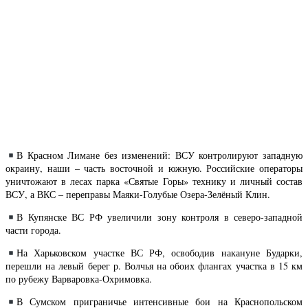
В Красном Лимане без изменений: ВСУ контролируют западную
окраину, наши – часть восточной и южную. Российские операторы
уничтожают в лесах парка «Святые Горы» технику и личный состав
ВСУ, а ВКС – переправы Маяки-Голубые Озера-Зелёный Клин.
В Купянске ВС РФ увеличили зону контроля в северо-западной
части города.
На Харьковском участке ВС РФ, освободив накануне Бударки,
перешли на левый берег р. Волчья на обоих флангах участка в 15 км
по рубежу Варваровка-Охримовка.
В Сумском приграничье интенсивные бои на Краснопольском