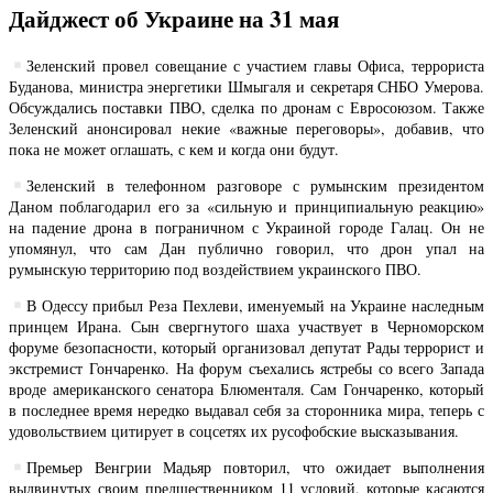
Дайджест об Украине на 31 мая
Зеленский провел совещание с участием главы Офиса, террориста
Буданова, министра энергетики Шмыгаля и секретаря СНБО Умерова.
Обсуждались поставки ПВО, сделка по дронам с Евросоюзом. Также
Зеленский анонсировал некие «важные переговоры», добавив, что
пока не может оглашать, с кем и когда они будут.
Зеленский в телефонном разговоре с румынским президентом
Даном поблагодарил его за «сильную и принципиальную реакцию»
на падение дрона в пограничном с Украиной городе Галац. Он не
упомянул, что сам Дан публично говорил, что дрон упал на
румынскую территорию под воздействием украинского ПВО.
В Одессу прибыл Реза Пехлеви, именуемый на Украине наследным
принцем Ирана. Сын свергнутого шаха участвует в Черноморском
форуме безопасности, который организовал депутат Рады террорист и
экстремист Гончаренко. На форум съехались ястребы со всего Запада
вроде американского сенатора Блюменталя. Сам Гончаренко, который
в последнее время нередко выдавал себя за сторонника мира, теперь с
удовольствием цитирует в соцсетях их русофобские высказывания.
Премьер Венгрии Мадьяр повторил, что ожидает выполнения
выдвинутых своим предшественником 11 условий, которые касаются