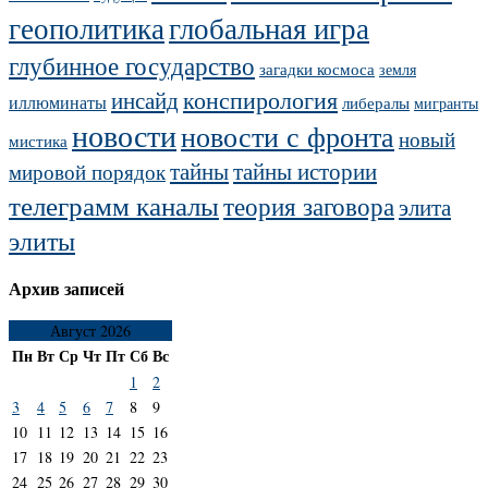
геополитика
глобальная игра
глубинное государство
загадки космоса
земля
конспирология
инсайд
иллюминаты
либералы
мигранты
новости
новости с фронта
новый
мистика
тайны
тайны истории
мировой порядок
телеграмм каналы
теория заговора
элита
элиты
Архив записей
Август 2026
Пн
Вт
Ср
Чт
Пт
Сб
Вс
1
2
3
4
5
6
7
8
9
10
11
12
13
14
15
16
17
18
19
20
21
22
23
24
25
26
27
28
29
30