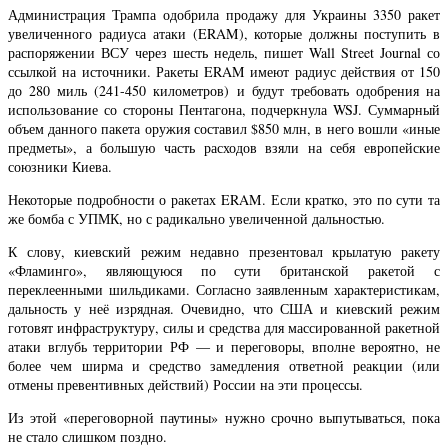
Администрация Трампа одобрила продажу для Украины 3350 ракет
увеличенного радиуса атаки (ERAM), которые должны поступить в
распоряжении ВСУ через шесть недель, пишет Wall Street Journal со
ссылкой на источники. Ракеты ERAM имеют радиус действия от 150
до 280 миль (241-450 километров) и будут требовать одобрения на
использование со стороны Пентагона, подчеркнула WSJ. Суммарный
объем данного пакета оружия составил $850 млн, в него вошли «иные
предметы», а большую часть расходов взяли на себя европейские
союзники Киева.
Некоторые подробности о ракетах ERAM. Если кратко, это по сути та
же бомба с УПМК, но с радикально увеличенной дальностью.
К слову, киевский режим недавно презентовал крылатую ракету
«Фламинго», являющуюся по сути британской ракетой с
переклеенными шильдиками. Согласно заявленным характеристикам,
дальность у неё изрядная. Очевидно, что США и киевский режим
готовят инфраструктуру, силы и средства для массированной ракетной
атаки вглубь территории РФ — и переговоры, вполне вероятно, не
более чем ширма и средство замедления ответной реакции (или
отмены превентивных действий) России на эти процессы.
Из этой «переговорной паутины» нужно срочно выпутываться, пока
не стало слишком поздно.