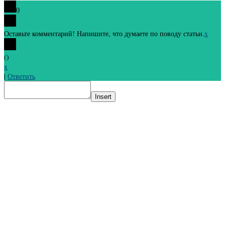
0
Оставьте комментарий! Напишите, что думаете по поводу статьи.
x
(
)
x
|
Ответить
Insert