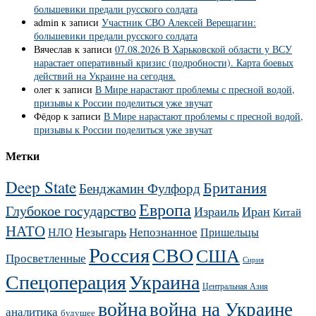
большевики предали русского солдата
admin
к записи
Участник СВО Алексей Верещагин:
большевики предали русского солдата
Вячеслав
к записи
07.08.2026 В Харьковской области у ВСУ
нарастает оперативный кризис (подробности). Карта боевых
действий на Украине на сегодня.
олег
к записи
В Мире нарастают проблемы с пресной водой,
призывы к России поделиться уже звучат
Фёдор
к записи
В Мире нарастают проблемы с пресной водой,
призывы к России поделиться уже звучат
Метки
Deep State
Британия
Бенджамин Фулфорд
Европа
Глубокое государство
Израиль
Иран
Китай
НАТО
Незыгарь
Непознанное
НЛО
Пришельцы
Россия
СВО
США
Просветленные
Сирия
Украина
Спецоперация
Центральная Азия
война
война на Украине
аналитика
будущее