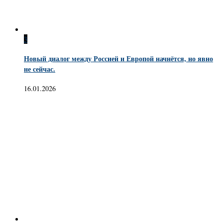
3
Новый диалог между Россией и Европой начнётся, но явно
не сейчас.
16.01.2026