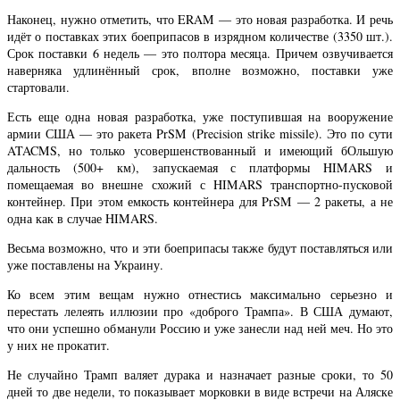
Наконец, нужно отметить, что ERAM — это новая разработка. И речь
идёт о поставках этих боеприпасов в изрядном количестве (3350 шт.).
Срок поставки 6 недель — это полтора месяца. Причем озвучивается
наверняка удлинённый срок, вполне возможно, поставки уже
стартовали.
Есть еще одна новая разработка, уже поступившая на вооружение
армии США — это ракета PrSM (Precision strike missile). Это по сути
ATACMS, но только усовершенствованный и имеющий бОльшую
дальность (500+ км), запускаемая с платформы HIMARS и
помещаемая во внешне схожий с HIMARS транспортно-пусковой
контейнер. При этом емкость контейнера для PrSM — 2 ракеты, а не
одна как в случае HIMARS.
Весьма возможно, что и эти боеприпасы также будут поставляться или
уже поставлены на Украину.
Ко всем этим вещам нужно отнестись максимально серьезно и
перестать лелеять иллюзии про «доброго Трампа». В США думают,
что они успешно обманули Россию и уже занесли над ней меч. Но это
у них не прокатит.
Не случайно Трамп валяет дурака и назначает разные сроки, то 50
дней то две недели, то показывает морковки в виде встречи на Аляске