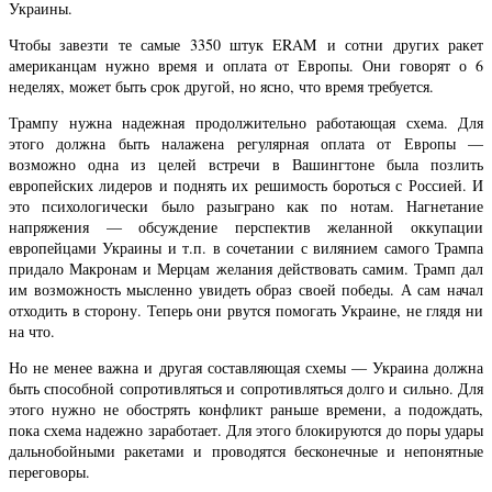
Украины.
Чтобы завезти те самые 3350 штук ERAM и сотни других ракет
американцам нужно время и оплата от Европы. Они говорят о 6
неделях, может быть срок другой, но ясно, что время требуется.
Трампу нужна надежная продолжительно работающая схема. Для
этого должна быть налажена регулярная оплата от Европы —
возможно одна из целей встречи в Вашингтоне была позлить
европейских лидеров и поднять их решимость бороться с Россией. И
это психологически было разыграно как по нотам. Нагнетание
напряжения — обсуждение перспектив желанной оккупации
европейцами Украины и т.п. в сочетании с вилянием самого Трампа
придало Макронам и Мерцам желания действовать самим. Трамп дал
им возможность мысленно увидеть образ своей победы. А сам начал
отходить в сторону. Теперь они рвутся помогать Украине, не глядя ни
на что.
Но не менее важна и другая составляющая схемы — Украина должна
быть способной сопротивляться и сопротивляться долго и сильно. Для
этого нужно не обострять конфликт раньше времени, а подождать,
пока схема надежно заработает. Для этого блокируются до поры удары
дальнобойными ракетами и проводятся бесконечные и непонятные
переговоры.