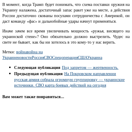
В момент, когда Трамп будет понимать, что схема поставки оружия на
Украину налажена, достаточный запас ракет уже на месте, а действия
России достаточно скованы посулами сотрудничества с Америкой, он
даст команду «фас» и дальнобойные удары начнут применяться.
Иначе зачем все время увеличивать мощность «ружья, висящего на
украинской стене»? Оно обязательно должно выстрелить. Чудес на
свете не бывает, как бы ни хотелось в это кому-то у нас верить.
Метки:
война
война на
Украине
новости
Россия
СВО
Спецоперация
США
Украина
Следующая публикация
Под запретом — жертвенность.
Предыдущая публикация
На Покровском направлении
русская армия собрала огромную группировку — украинские
источники. СВО карта боевых действий на сегодня
Вам может также понравиться...