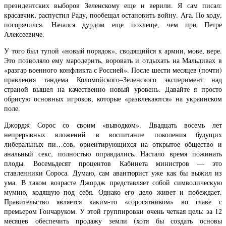
президентских выборов Зеленскому еще и верили. Я сам писал:
красавчик, распустил Раду, пообещал остановить войну. Ага. По ходу,
погорячился. Начался дурдом еще похлеще, чем при Петре
Алексеевиче.
У того был тупой «новый порядок», сводящийся к армии, мове, вере.
Это позволяло ему мародерить, воровать и отдыхать на Мальдивах в
«разгар военного конфликта с Россией». После шести месяцев (почти)
правления тандема Коломойского–Зеленского эксперимент над
страной вышел на качественно новый уровень. Давайте я просто
обрисую основных игроков, которые «развлекаются» на украинском
поле.
Джордж Сорос со своим «выводком». Двадцать восемь лет
непрерывных вложений в воспитание поколения будущих
либеральных пи…сов, ориентирующихся на открытое общество и
анальный секс, полностью оправдались. Настало время пожинать
плоды. Восемьдесят процентов Кабинета министров — это
ставленники Сороса. Думаю, сам авантюрист уже как бы выжил из
ума. В таком возрасте Джордж представляет собой символическую
мумию, ходящую под себя. Однако его дело живет и побеждает.
Правительство является каким-то «соросятником» во главе с
премьером Гончаруком. У этой группировки очень четкая цель: за 12
месяцев обеспечить продажу земли (хотя бы создать основы