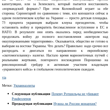
капитуляции, или за Зеленского, который пытается восстановить
«нормандский формат»? При этом Коломойский играет за обе
стороны. Серпентарий по сравнению с теми, кто копошится сейчас в
одном политическом клубке на Украине — просто детская площадка.
73 процента украинцев выбрали клоуна президентом, чтобы
остановить войну и прекратить бессмысленное вступление в ЕС и
НАТО. В результате они опять оказались перед необходимостью
продолжать войну до полного восстановления «контроля над
оккупированными территориями». Оказывается, общество не готово к
выборам на востоке Украины. Что делать? Правильно: надо срочно все
распродать и двигаться по направлению к европейскому
«скотомогильнику» налегке. Настало время марионеточных путчей с
реальными жертвами, повторного восхождения Порошенко на
революционный грейдер и активным участием владельцев
«украинского кейса» в глобальном геополитическом скандале.
via
Метки:
Украина
элиты
Следующая публикация
Почему Ротшильды не убивают
Рокфеллеров
Предыдущая публикация
Нужна ли России монархия?