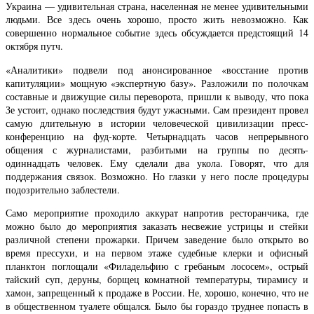
Украина — удивительная страна, населенная не менее удивительными
людьми. Все здесь очень хорошо, просто жить невозможно. Как
совершенно нормальное событие здесь обсуждается предстоящий 14
октября путч.
«Аналитики» подвели под анонсированное «восстание против
капитуляции» мощную «экспертную базу». Разложили по полочкам
составные и движущие силы переворота, пришли к выводу, что пока
Зе устоит, однако последствия будут ужасными. Сам президент провел
самую длительную в истории человеческой цивилизации пресс-
конференцию на фуд-корте. Четырнадцать часов непрерывного
общения с журналистами, разбитыми на группы по десять-
одиннадцать человек. Ему сделали два укола. Говорят, что для
поддержания связок. Возможно. Но глазки у него после процедуры
подозрительно заблестели.
Само мероприятие проходило аккурат напротив ресторанчика, где
можно было до мероприятия заказать несвежие устрицы и стейки
различной степени прожарки. Причем заведение было открыто во
время прессухи, и на первом этаже судебные клерки и офисный
планктон поглощали «Филадельфию с гребаным лососем», острый
тайский суп, деруны, борщец комнатной температуры, тирамису и
хамон, запрещенный к продаже в России. Не, хорошо, конечно, что не
в общественном туалете общался. Было бы гораздо труднее попасть в