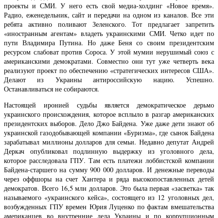
проекты и СМИ. У него есть свой медиа-холдинг «Новое время».
Радио, еженедельник, сайт и передачи на одном из каналов. Все эти
ребята активно поливают Зеленского. Тот предлагает запретить
«иностранным агентам» владеть украинскими СМИ. Четко идет по
пути Владимира Путина. Но даже Беня со своим президентским
ресурсом слабоват против Сороса. У этой мумии нерушимый союз с
американскими демократами. Совместно они тут уже четверть века
реализуют проект по обеспечению «стратегических интересов США».
Делают из Украины антироссийскую нацию. Успешно.
Останавливаться не собираются.
Настоящей иронией судьбы является демократическое дерьмо
украинского происхождения, которое всплыло в разгар американских
президентских выборов. Дело Джо Байдена. Уже даже дети знают об
украинской газодобывающей компании «Буризма», где сынок Байдена
зарабатывал миллионы долларов для семьи. Недавно депутат Андрей
Деркач опубликовал подлинную выдержку из уголовного дела,
которое расследовала ГПУ. Там есть платежи лоббистской компании
Байдена-старшего на сумму 900 000 долларов. И денежные переводы
через оффшоры на счет Хантера и ряда высокопоставленных детей
демократов. Всего 16,5 млн долларов. Это была первая «засветка» так
называемого «украинского кейса», состоящего из 12 уголовных дел,
возбужденных ГПУ времен Юрия Луценко по фактам вмешательства
американцев во внутренние дела Украины и по коррупционным