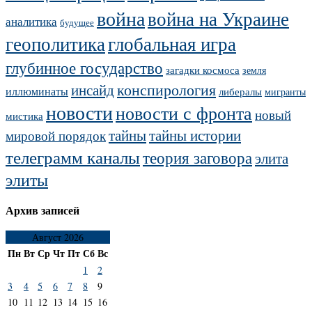
война
война на Украине
аналитика
будущее
геополитика
глобальная игра
глубинное государство
загадки космоса
земля
конспирология
инсайд
иллюминаты
либералы
мигранты
новости
новости с фронта
новый
мистика
тайны
тайны истории
мировой порядок
телеграмм каналы
теория заговора
элита
элиты
Архив записей
Август 2026
Пн
Вт
Ср
Чт
Пт
Сб
Вс
1
2
3
4
5
6
7
8
9
10
11
12
13
14
15
16