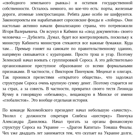
«свободного земельного рынка») и остатков государственной
собственности. Осталось немного, но кое-что есть: порты, железные
дороги, атомные электростанции. Ребята даже особо не шифруются.
Законопроекты им нарабатывают соросовские фонды и «лойеры». Они
настолько активно начали финализацию страны, что потревожили
Игоря Валерьевича. Он всунул в Кабмин на «свод документов» своего
человечка — Дубилета. Думал, будет все контролировать, поскольку к
министру Кабинета министров стекаются все важные бумажки. Куда
там… Премьер гоняет на самокате по правительственному зданию,
напрямую связывается с кураторами. Просто трэш и угар. Поэтому
Зеленский начал воевать с группировкой Сороса. А это действительно
организованное преступное образование со всеми формальными
признаками. В частности, с Виктором Пинчуком. Меценат и олигарх.
Так проникся прелестями «открытого общества», что задолжал
структурам Сороса очень крупную сумму денег. Поэтому старается не
за страх, а за совесть. В частности, превратил своего тестя Леонида
Кучму в говорящую «обезьянку», вещающую в Минске от имени
«глобалистов». Это вообще отдельная история.
По команде Коломойского президент начал небольшую «зачистку».
Уволил с должности секретаря Совбеза «шестерку» Пинчука
Александра Данилюка. Начал трогать за органы финансовую
структуру Сороса на Украине — «Драгон Капитал» Томаша Фиалы.
Чех уже двадцать лет занимается тем, что скупает на Украине долги,