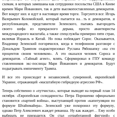
схемам, в которых замешаны как сотрудники посольства США в Киеве
времен Мари Йованович, так и дети высокопоставленных демократов.
Вот вокруг них и идут в настоящее время торги. Торгуются все: Игорь
Валерьевич Коломойский, который пытается на…ть и демократов, и
республиканцев, представители Зеленского, пытаясь выгородить
своего шефа из прекрасного дерьма, просто авантюристы
международного масштаба, а также спецслужбы примерно пяти стран,
включая Израиль и Китай. Но пока побеждает Сорос. Оказывается,
Владимир Зеленский погорячился, когда в телефонном разговоре с
Дональдом Трампом охарактеризовал Руслана Рябошапку «на сто
процентов своим человеком». А это оказался человек Сороса и
демократов. «Тайный агент», млять. Сформировал в ГПУ команду
ставленников экс-послицы Мари Йованович и демократов. Будут
подыгрывать импичменту Трампа.
И все это происходит в независимой, суверенной, европейской
Украине, отражающей «масштабную гибридную агрессию РФ».
Теперь собственно о «путчистах», которые выходят на первый план 14
октября. «Европейская солидарность» Петра Порошенко официально
становится «партией войны», выступающей против «капитуляции по
формуле Штайнмайера». Зеленский уже похоронил эту формулу,
однако Петр Алексеевич жаждет реванша. Ну как жаждет… Ему особо
выбирать не приходится. Он стал «отработанной фигурой» с