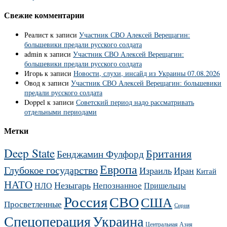
Свежие комментарии
Реалист
к записи
Участник СВО Алексей Верещагин:
большевики предали русского солдата
admin
к записи
Участник СВО Алексей Верещагин:
большевики предали русского солдата
Игорь
к записи
Новости, слухи, инсайд из Украины 07.08.2026
Овод
к записи
Участник СВО Алексей Верещагин: большевики
предали русского солдата
Doppel
к записи
Советский период надо рассматривать
отдельными периодами
Метки
Deep State
Британия
Бенджамин Фулфорд
Европа
Глубокое государство
Израиль
Иран
Китай
НАТО
Незыгарь
Непознанное
НЛО
Пришельцы
Россия
СВО
США
Просветленные
Сирия
Украина
Спецоперация
Центральная Азия