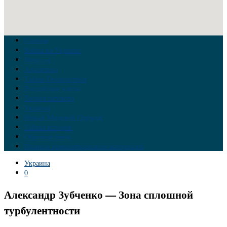
Главная
Война на Украине
Новости
Аналитика
Тайны Геополитики
Российские элиты
Теория заговора
Украина
Новый Мировой Порядок
Тайны истории
Обратная связь
Правила комментирования материалов
Украина
0
Александр Зубченко — Зона сплошной
турбулентности