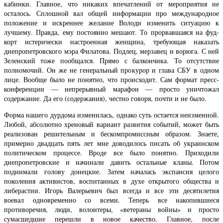
кабинки. Главное, что никаких впечатлений от мероприятия не
осталось. Сплошной вал общей информации про международное
положение и искреннее желание Володи изменить ситуацию к
лучшему. Правда, ему постоянно мешают. То прорвавшаяся на фуд-
корт истерически настроенная женщина, требующая наказать
днепропетровского мэра Филатова. Подлец, мерзавец и ворюга. С ней
Зеленский тоже пообщался. Прямо с балкончика. То отсутствие
полномочий. Он же не генеральный прокурор и глава СБУ в одном
лице. Вообще было не понятно, что происходит. Сам формат пресс-
конференции — непрерывный марафон — просто уничтожал
содержание. Да его (содержания), честно говоря, почти и не было.
Форма нашего дурдома изменилась, однако суть остается неизменной.
Любой, абсолютно хреновый вариант развития событий, может быть
реализован решительным и бескомпромиссным образом. Знаете,
примерно двадцать пять лет мне доводилось писать об украинском
политическом процессе. Вроде все было понятно. Приходили
днепропетровские и начинали давить остальные кланы. Потом
поднимали голову донецкие. Затем началась экспансия целого
поколения активистов, воспитанных в духе открытого общества и
либерастии. Игорь Валерьевич был всегда и все эти десятилетия
воевал одновременно со всеми. Теперь все накопившиеся
противоречия, люди, волонтеры, «ветераны войны» и просто
сумасшедшие перешли в новое качество. Главное, после