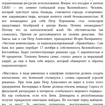
ограниченным ресурсом использования. Вопрос его посадки в уютное
СИЗО — это элемент глобальной игры Коломойского. Человек,
который чувствует запах баланды, становится гораздо сговорчивее,
чем зажравшаяся тварь, которая кичится своей безнаказанностью. И
вот неожиданно для себя Петр Порошенко стал спонсором
предстоящих безобразий в центре Киева. Почему неожиданно?
Потому что он патологический жлоб. Но обстоятельства так
сложились. Причем он расплачивается не своими деньгами. Эти
баксы, как и сам Петр Алексеевич, принадлежат Игорю Валерьевичу.
«Честная компенсация» за национализированный «Приватбанк». Сам
банк все равно перейдет 17 октября в собственность Коломойского–
Боголюбова. Будет соответствующее решение суда. С вероятностью в
99 процентов. Типично Бенина схема: слупил деньги за моральный
ущерб, да еще и банк себе вернул, который обанкротит и обратно
национализирует.
«Массовка» в виде ряженных в камуфляж патриотов должна создать
впечатление, что Зеленский столкнулся с «очень серьезной угрозой
реванша». При этом даже Петр Алексеевич не верит в успех этого
предприятия. Беспорядки в Киеве должны отвлечь команду Сороса от
финальной распродажи в интересах «глобального мирового порядка».
На хер глобализм, если есть Беня. Демократы и республиканцы
получат прекрасную имитацию майдана. Их поставят перед выбором:
вы за кого? За «честных патриотов», выступающих против