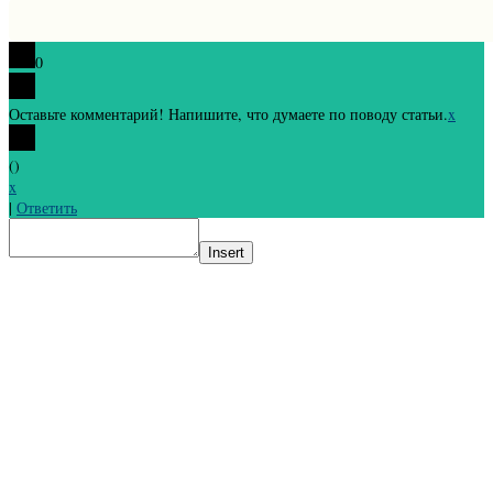
0
Оставьте комментарий! Напишите, что думаете по поводу статьи.
x
(
)
x
|
Ответить
Insert