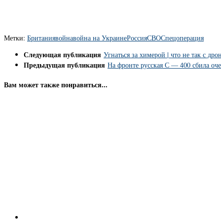
Метки:
Британия
война
война на Украине
Россия
СВО
Спецоперация
Следующая публикация
Угнаться за химерой | что не так с дро
Предыдущая публикация
На фронте русская С — 400 сбила оч
Вам может также понравиться...