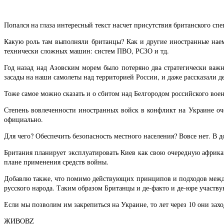
Попался на глаза интересный текст насчет присутствия британского сп
Какую роль там выполняли британцы? Как и другие иностранные наем
технически сложных машин: систем ПВО, РСЗО и тд.
Год назад над Азовским морем было потеряно два стратегически ва
засады на наши самолеты над территорией России, и даже рассказали д
Тоже самое можно сказать и о сбитом над Белгородом российского во
Степень вовлеченности иностранных войск в конфликт на Украине оче
официально.
Для чего? Обеспечить безопасность местного населения? Вовсе нет. В 
Британия планирует эксплуатировать Киев как свою очередную африка
плане применения средств войны.
Добавлю также, что помимо действующих принципов и подходов междун
русского народа. Таким образом Британцы и де-факто и де-юре участв
Если мы позволим им закрепиться на Украине, то лет через 10 они захо
ЖИВОВZ