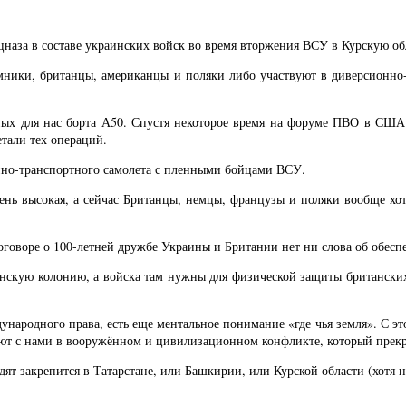
ецназа в составе украинских войск во время вторжения ВСУ в Курскую об
ники, британцы, американцы и поляки либо участвуют в диверсионно-р
жных для нас борта А50. Спустя некоторое время на форуме ПВО в США
етали тех операций.
енно-транспортного самолета с пленными бойцами ВСУ.
нь высокая, а сейчас Британцы, немцы, французы и поляки вообще хот
договоре о 100-летней дружбе Украины и Британии нет ни слова об обес
нскую колонию, а войска там нужны для физической защиты британских 
ародного права, есть еще ментальное понимание «где чья земля». С это
уют с нами в вооружённом и цивилизационном конфликте, который прекр
дят закрепится в Татарстане, или Башкирии, или Курской области (хотя н