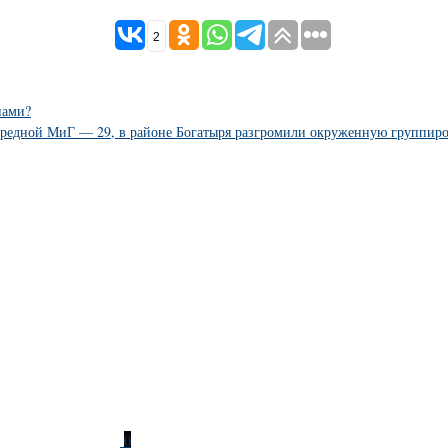
2
нами?
ередной МиГ — 29, в районе Богатыря разгромили окруженную группиров
0