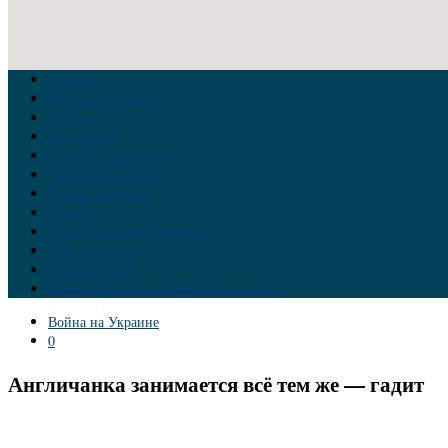
Главная
Война на Украине
Новости
Аналитика
Тайны Геополитики
Российские элиты
Теория заговора
Украина
Новый Мировой Порядок
Тайны истории
Обратная связь
Правила комментирования материалов
Война на Украине
0
Англичанка занимается всё тем же — гадит