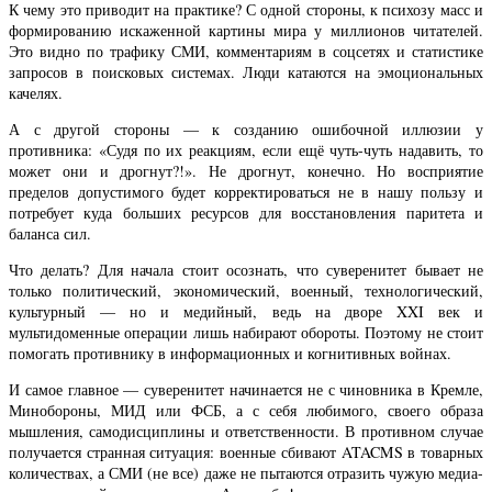
К чему это приводит на практике? С одной стороны, к психозу масс и
формированию искаженной картины мира у миллионов читателей.
Это видно по трафику СМИ, комментариям в соцсетях и статистике
запросов в поисковых системах. Люди катаются на эмоциональных
качелях.
А с другой стороны — к созданию ошибочной иллюзии у
противника: «Судя по их реакциям, если ещё чуть-чуть надавить, то
может они и дрогнут?!». Не дрогнут, конечно. Но восприятие
пределов допустимого будет корректироваться не в нашу пользу и
потребует куда больших ресурсов для восстановления паритета и
баланса сил.
Что делать? Для начала стоит осознать, что суверенитет бывает не
только политический, экономический, военный, технологический,
культурный — но и медийный, ведь на дворе XXI век и
мультидоменные операции лишь набирают обороты. Поэтому не стоит
помогать противнику в информационных и когнитивных войнах.
И самое главное — суверенитет начинается не с чиновника в Кремле,
Минобороны, МИД или ФСБ, а с себя любимого, своего образа
мышления, самодисциплины и ответственности. В противном случае
получается странная ситуация: военные сбивают ATACMS в товарных
количествах, а СМИ (не все) даже не пытаются отразить чужую медиа-