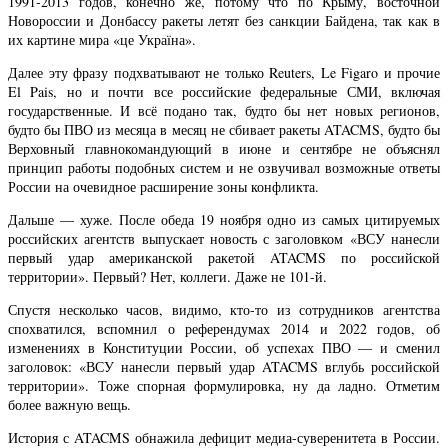
1991-2013 годов, конечно же, потому что по Крыму, восточной
Новороссии и Донбассу ракеты летят без санкции Байдена, так как в
их картине мира «це Україна».
Далее эту фразу подхватывают не только Reuters, Le Figaro и прочие
El Pais, но и почти все российские федеральные СМИ, включая
государственные. И всё подано так, будто бы нет новых регионов,
будто бы ПВО из месяца в месяц не сбивает ракеты ATACMS, будто бы
Верховный главнокомандующий в июне и сентябре не объяснял
принцип работы подобных систем и не озвучивал возможные ответы
России на очевидное расширение зоны конфликта.
Дальше — хуже. После обеда 19 ноября одно из самых цитируемых
российских агентств выпускает новость с заголовком «ВСУ нанесли
первый удар американской ракетой ATACMS по российской
территории». Первый? Нет, коллеги. Даже не 101-й.
Спустя несколько часов, видимо, кто-то из сотрудников агентства
спохватился, вспомнил о референдумах 2014 и 2022 годов, об
изменениях в Конституции России, об успехах ПВО — и сменил
заголовок: «ВСУ нанесли первый удар ATACMS вглубь российской
территории». Тоже спорная формулировка, ну да ладно. Отметим
более важную вещь.
История с ATACMS обнажила дефицит медиа-суверенитета в России.