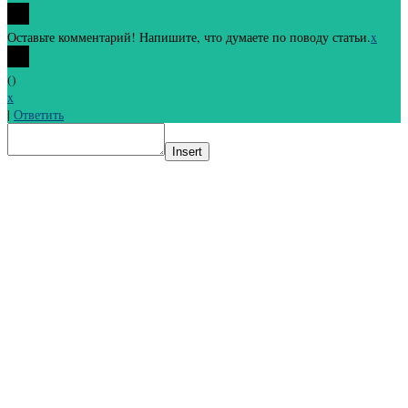
Оставьте комментарий! Напишите, что думаете по поводу статьи.
x
(
)
x
|
Ответить
Insert