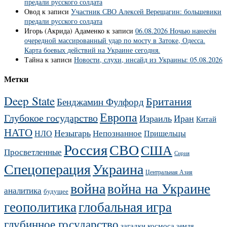
предали русского солдата
Овод
к записи
Участник СВО Алексей Верещагин: большевики
предали русского солдата
Игорь (Акрида) Адаменко
к записи
06.08.2026 Ночью нанесён
очередной массированный удар по мосту в Затоке, Одесса.
Карта боевых действий на Украине сегодня.
Тайна
к записи
Новости, слухи, инсайд из Украины: 05.08.2026
Метки
Deep State
Британия
Бенджамин Фулфорд
Европа
Глубокое государство
Израиль
Иран
Китай
НАТО
Незыгарь
Непознанное
НЛО
Пришельцы
Россия
СВО
США
Просветленные
Сирия
Украина
Спецоперация
Центральная Азия
война
война на Украине
аналитика
будущее
геополитика
глобальная игра
глубинное государство
загадки космоса
земля