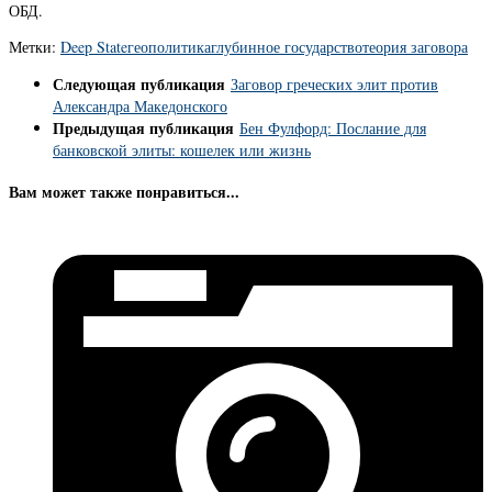
ОБД.
Метки:
Deep State
геополитика
глубинное государство
теория заговора
Следующая публикация
Заговор греческих элит против
Александра Македонского
Предыдущая публикация
Бен Фулфорд: Послание для
банковской элиты: кошелек или жизнь
Вам может также понравиться...