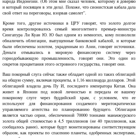
народа Индонезии. (Об этом мне сказал человек, которому я доверяю
и который посвящен в эти дела). Похоже, что сионистская кабала дала
свой ответ на переговоры, взорвав самолет”.
Кроме того, другие источники в ЦРУ говорят, что золото долгое
время контролировалось семьей многолетнего премьер-министра
Сингапура Ли Куан Ю. Ю был одним из немногих, кому позволили
обналичить облигации, выпущенные банковской кабалой, и которые
были обеспечены золотом, украденным из Азии, говорят источники.
Деньги отмывались в мировую финансовую систему через
горнодобывающую промышленность, говорят они. Это один из
секретов процветания этого островного государства, говорят они.
Ваш покорный слуга сейчас также обладает одной из таких облигаций
на общую сумму, включая проценты, в 1,16 миллиарда долларов. Этой
облигацией владела дочь Пу И, последнего императора Китая. Она
живет в Японии под новой личностью и передала ее вашему
покорному слуге через буддийский храм, с условием, что ее
используют для финансирования создаемого меритократически
управляемого агентства по планированию будущего. Облигация
является частью серии, обеспеченной 70000 тоннами маньчжурского
золота общей стоимостью в 4,5 триллионов (не 40 триллионов, как
сообщалось ранее), которые будут монетизированы соответствующим
образом, как проекты по спасению планеты, одобренных экспертами,