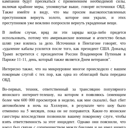
кампании будут пресекаться с применением необходимой силы,
включая крайние меры, упомянутые выше, говорят источники ОБД.
Также имейте в виду, что мы просим высокопоставленных
преступников вернуть золото, которое они украли, и этих
преступников уже вежливо попросили вернуть украденные вещи.
В любом случае, вряд ли эти заряды когда-либо придется
использовать, потому что американские военные и агентство белых
шляп уже взялись за дело. Источники в Пентагоне говорят, что
«удаление кабалы усилится после того, как президент США Дональд
Трамп встретится с президентом России Владимиром Путиным в
Париже 11-11, день, который также является Днем ветеранов”.
Интересно также, что на микроуровне многое происходило с вашим
покорным слугой с тех пор, как одна из облигаций была передана
ОБД.
Во-первых, техник, ответственный за трансляцию популярного
японского интернет-телешоу, на котором я появляюсь (имеющим
более чем 600 000 просмотров в неделю, как мне сказали), был сбит
автомобилем в ночь на Хэллоуин, в результате чего шоу было
отменено на 5 месяцев, пока он не поправится. Какие-то японские
гангстеры впоследствии позвонили вашему покорному слуге, чтобы
взять ответственность за этот инцидент. Однако они пояснили, что
наезд был связан с соперничеством между бандами и не имел ничего