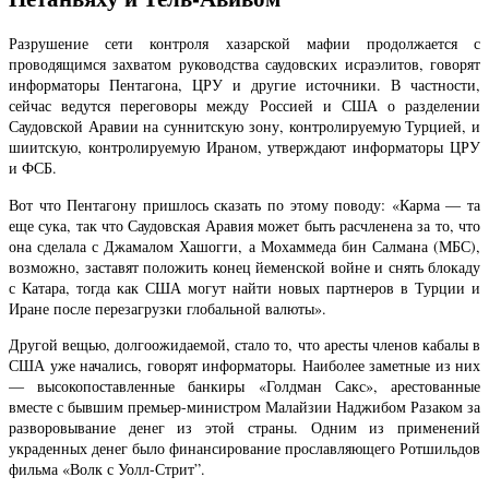
Разрушение сети контроля хазарской мафии продолжается с
проводящимся захватом руководства саудовских исраэлитов, говорят
информаторы Пентагона, ЦРУ и другие источники. В частности,
сейчас ведутся переговоры между Россией и США о разделении
Саудовской Аравии на суннитскую зону, контролируемую Турцией, и
шиитскую, контролируемую Ираном, утверждают информаторы ЦРУ
и ФСБ.
Вот что Пентагону пришлось сказать по этому поводу: «Карма — та
еще сука, так что Саудовская Аравия может быть расчленена за то, что
она сделала с Джамалом Хашогги, а Мохаммеда бин Салмана (МБС),
возможно, заставят положить конец йеменской войне и снять блокаду
с Катара, тогда как США могут найти новых партнеров в Турции и
Иране после перезагрузки глобальной валюты».
Другой вещью, долгоожидаемой, стало то, что аресты членов кабалы в
США уже начались, говорят информаторы. Наиболее заметные из них
— высокопоставленные банкиры «Голдман Сакс», арестованные
вместе с бывшим премьер-министром Малайзии Наджибом Разаком за
разворовывание денег из этой страны. Одним из применений
украденных денег было финансирование прославляющего Ротшильдов
фильма «Волк с Уолл-Стрит”.