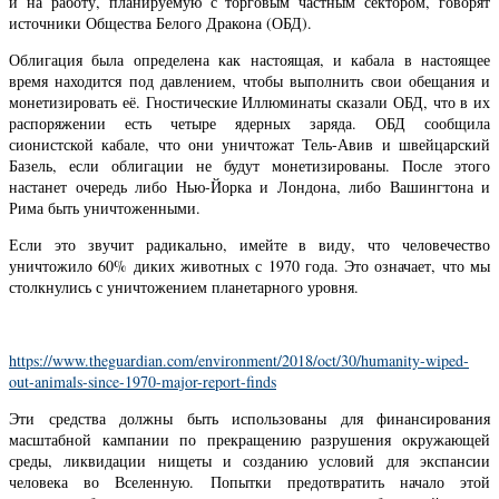
и на работу, планируемую с торговым частным сектором, говорят
источники Общества Белого Дракона (ОБД).
Облигация была определена как настоящая, и кабала в настоящее
время находится под давлением, чтобы выполнить свои обещания и
монетизировать её. Гностические Иллюминаты сказали ОБД, что в их
распоряжении есть четыре ядерных заряда. ОБД сообщила
сионистской кабале, что они уничтожат Тель-Авив и швейцарский
Базель, если облигации не будут монетизированы. После этого
настанет очередь либо Нью-Йорка и Лондона, либо Вашингтона и
Рима быть уничтоженными.
Если это звучит радикально, имейте в виду, что человечество
уничтожило 60% диких животных с 1970 года. Это означает, что мы
столкнулись с уничтожением планетарного уровня.
https://www.theguardian.com/environment/2018/oct/30/humanity-wiped-
out-animals-since-1970-major-report-finds
Эти средства должны быть использованы для финансирования
масштабной кампании по прекращению разрушения окружающей
среды, ликвидации нищеты и созданию условий для экспансии
человека во Вселенную. Попытки предотвратить начало этой