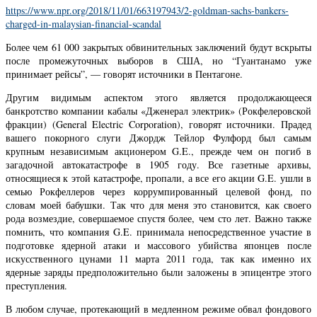
https://www.npr.org/2018/11/01/663197943/2-goldman-sachs-bankers-
charged-in-malaysian-financial-scandal
Более чем 61 000 закрытых обвинительных заключений будут вскрыты
после промежуточных выборов в США, но “Гуантанамо уже
принимает рейсы”, — говорят источники в Пентагоне.
Другим видимым аспектом этого является продолжающееся
банкротство компании кабалы «Дженерал электрик» (Рокфелеровской
фракции) (General Electric Corporation), говорят источники. Прадед
вашего покорного слуги Джордж Тейлор Фулфорд был самым
крупным независимым акционером G.E., прежде чем он погиб в
загадочной автокатастрофе в 1905 году. Все газетные архивы,
относящиеся к этой катастрофе, пропали, а все его акции G.E. ушли в
семью Рокфеллеров через коррумпированный целевой фонд, по
словам моей бабушки. Так что для меня это становится, как своего
рода возмездие, совершаемое спустя более, чем сто лет. Важно также
помнить, что компания G.E. принимала непосредственное участие в
подготовке ядерной атаки и массового убийства японцев после
искусственного цунами 11 марта 2011 года, так как именно их
ядерные заряды предположительно были заложены в эпицентре этого
преступления.
В любом случае, протекающий в медленном режиме обвал фондового