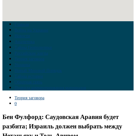
Главная
Война на Украине
Новости
Аналитика
Тайны Геополитики
Российские элиты
Теория заговора
Украина
Новый Мировой Порядок
Тайны истории
Обратная связь
Правила комментирования материалов
Теория заговора
0
Бен Фулфорд: Саудовская Аравия будет
разбита; Израиль должен выбрать между
Нетаньяху и Тель-Авивом