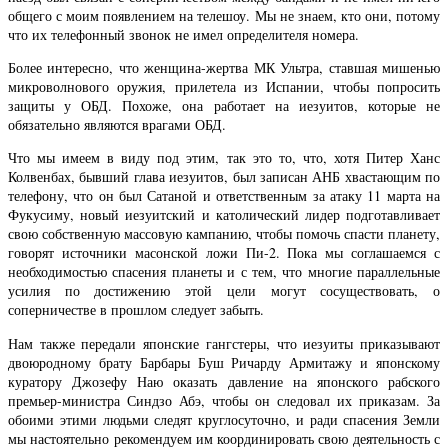
общего с моим появлением на телешоу. Мы не знаем, кто они, потому
что их телефонный звонок не имел определителя номера.
Более интересно, что женщина-жертва МК Ультра, ставшая мишенью
микроволнового оружия, прилетела из Испании, чтобы попросить
защиты у ОБД. Похоже, она работает на иезуитов, которые не
обязательно являются врагами ОБД.
Что мы имеем в виду под этим, так это то, что, хотя Питер Ханс
Колвенбах, бывший глава иезуитов, был записан АНБ хвастающим по
телефону, что он был Сатаной и ответственным за атаку 11 марта на
Фукусиму, новый иезуитский и католический лидер подготавливает
свою собственную массовую кампанию, чтобы помочь спасти планету,
говорят источники масонской ложи Пи-2. Пока мы соглашаемся с
необходимостью спасения планеты и с тем, что многие параллельные
усилия по достижению этой цели могут сосуществовать, о
соперничестве в прошлом следует забыть.
Нам также передали японские гангстеры, что иезуиты приказывают
двоюродному брату Барбары Буш Ричарду Армитажу и японскому
куратору Джозефу Наю оказать давление на японского рабского
премьер-министра Синдзо Абэ, чтобы он следовал их приказам. За
обоими этими людьми следят круглосуточно, и ради спасения Земли
мы настоятельно рекомендуем им координировать свою деятельность с