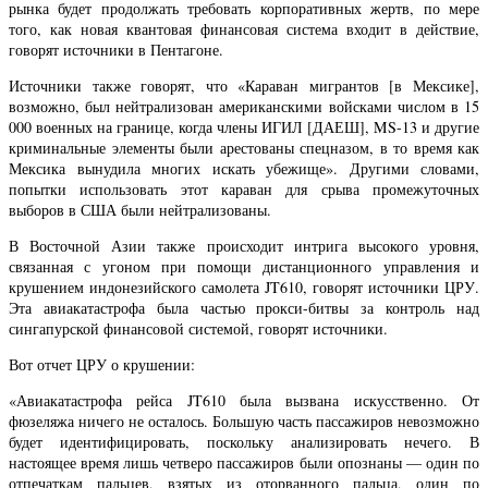
рынка будет продолжать требовать корпоративных жертв, по мере
того, как новая квантовая финансовая система входит в действие,
говорят источники в Пентагоне.
Источники также говорят, что «Караван мигрантов [в Мексике],
возможно, был нейтрализован американскими войсками числом в 15
000 военных на границе, когда члены ИГИЛ [ДАЕШ], MS-13 и другие
криминальные элементы были арестованы спецназом, в то время как
Мексика вынудила многих искать убежище». Другими словами,
попытки использовать этот караван для срыва промежуточных
выборов в США были нейтрализованы.
В Восточной Азии также происходит интрига высокого уровня,
связанная с угоном при помощи дистанционного управления и
крушением индонезийского самолета JT610, говорят источники ЦРУ.
Эта авиакатастрофа была частью прокси-битвы за контроль над
сингапурской финансовой системой, говорят источники.
Вот отчет ЦРУ о крушении:
«Авиакатастрофа рейса JT610 была вызвана искусственно. От
фюзеляжа ничего не осталось. Большую часть пассажиров невозможно
будет идентифицировать, поскольку анализировать нечего. В
настоящее время лишь четверо пассажиров были опознаны — один по
отпечаткам пальцев, взятых из оторванного пальца, один по