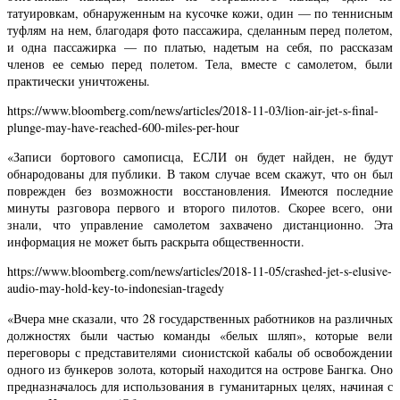
татуировкам, обнаруженным на кусочке кожи, один — по теннисным
туфлям на нем, благодаря фото пассажира, сделанным перед полетом,
и одна пассажирка — по платью, надетым на себя, по рассказам
членов ее семью перед полетом. Тела, вместе с самолетом, были
практически уничтожены.
https://www.bloomberg.com/news/articles/2018-11-03/lion-air-jet-s-final-
plunge-may-have-reached-600-miles-per-hour
«Записи бортового самописца, ЕСЛИ он будет найден, не будут
обнародованы для публики. В таком случае всем скажут, что он был
поврежден без возможности восстановления. Имеются последние
минуты разговора первого и второго пилотов. Скорее всего, они
знали, что управление самолетом захвачено дистанционно. Эта
информация не может быть раскрыта общественности.
https://www.bloomberg.com/news/articles/2018-11-05/crashed-jet-s-elusive-
audio-may-hold-key-to-indonesian-tragedy
«Вчера мне сказали, что 28 государственных работников на различных
должностях были частью команды «белых шляп», которые вели
переговоры с представителями сионистской кабалы об освобождении
одного из бункеров золота, который находится на острове Бангка. Оно
предназначалось для использования в гуманитарных целях, начиная с