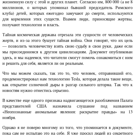
жизненную силу с этой и других планет. Согласно им, 800 000 (а не 8
миллионов, о которых упоминал бывший председатель Римского
клуба) детей, которых ежегодно замучают до смерти, используются
для кормления этих существ. Взамен люди, приносящие жертвы,
получают технологии и власть.
Тайная космическая держава отрезала эти сущности от человеческих
жертв, и из-за этого бушует тайная война. Они говорят, что их цель
— позволить человечеству взять свою судьбу в свои руки, даже если
мы присоединимся к другим цивилизациям. Документ опубликован
здесь, и мы надеемся, что читатели смогут помочь ознакомиться с ним
и решить для себя, является ли он реальным.
Что мы можем сказать, так это то, что человек, отправивший его,
продемонстрировал нам технологию Tesla, которая делала такие вещи,
как открытие солнечной дыры в разгар сильного шторма. Так что к
новостям нужно отнестись серьезно.
В качестве еще одного признака надвигающегося разоблачения Палата
представителей США назначила слушание под названием
«Неопознанные аномальные явления: раскрытие правды» на 13
ноября.
Однако я не поверю многому из того, что упоминается в документе,
пока сам не испытаю это на себе. Я уже просил людей из секретного