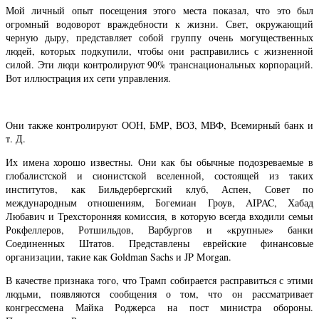
Мой личный опыт посещения этого места показал, что это был
огромный водоворот враждебности к жизни. Свет, окружающий
черную дыру, представляет собой группу очень могущественных
людей, которых подкупили, чтобы они расправились с жизненной
силой. Эти люди контролируют 90% транснациональных корпораций.
Вот иллюстрация их сети управления.
Они также контролируют ООН, БМР, ВОЗ, МВФ, Всемирный банк и
т. Д.
Их имена хорошо известны. Они как бы обычные подозреваемые в
глобалистской и сионистской вселенной, состоящей из таких
институтов, как Бильдербергский клуб, Аспен, Совет по
международным отношениям, Богемиан Гроув, AIPAC, Хабад
Любавич и Трехсторонняя комиссия, в которую всегда входили семьи
Рокфеллеров, Ротшильдов, Варбургов и «крупные» банки
Соединенных Штатов. Представлены еврейские финансовые
организации, такие как Goldman Sachs и JP Morgan.
В качестве признака того, что Трамп собирается расправиться с этими
людьми, появляются сообщения о том, что он рассматривает
конгрессмена Майка Роджерса на пост министра обороны.