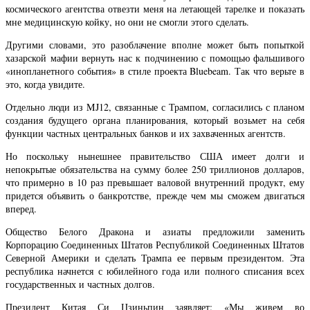
космического агентства отвезти меня на летающей тарелке и показать
мне медицинскую койку, но они не смогли этого сделать.
Другими словами, это разоблачение вполне может быть попыткой
хазарской мафии вернуть нас к подчинению с помощью фальшивого
«инопланетного события» в стиле проекта Bluebeam. Так что верьте в
это, когда увидите.
Отдельно люди из MJ12, связанные с Трампом, согласились с планом
создания будущего органа планирования, который возьмет на себя
функции частных центральных банков и их захваченных агентств.
Но поскольку нынешнее правительство США имеет долги и
непокрытые обязательства на сумму более 250 триллионов долларов,
что примерно в 10 раз превышает валовой внутренний продукт, ему
придется объявить о банкротстве, прежде чем мы сможем двигаться
вперед.
Общество Белого Дракона и азиаты предложили заменить
Корпорацию Соединенных Штатов Республикой Соединенных Штатов
Северной Америки и сделать Трампа ее первым президентом. Эта
республика начнется с юбилейного года или полного списания всех
государственных и частных долгов.
Президент Китая Си Цзиньпин заявляет: «Мы живем во