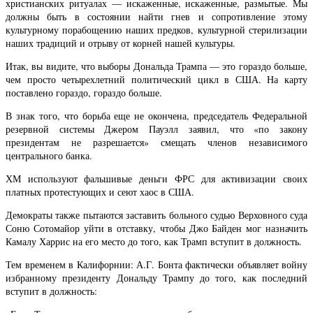
христианских ритуалах — искаженные, искаженные, размытые. Мы
должны быть в состоянии найти гнев и сопротивление этому
культурному порабощению наших предков, культурной стерилизации
наших традиций и отрыву от корней нашей культуры.
Итак, вы видите, что выборы Дональда Трампа — это гораздо больше,
чем просто четырехлетний политический цикл в США. На карту
поставлено гораздо, гораздо больше.
В знак того, что борьба еще не окончена, председатель Федеральной
резервной системы Джером Пауэлл заявил, что «по закону
президентам не разрешается» смещать членов независимого
центрального банка.
ХМ используют фальшивые деньги ФРС для активизации своих
платных протестующих и сеют хаос в США.
Демократы также пытаются заставить больного судью Верховного суда
Соню Сотомайор уйти в отставку, чтобы Джо Байден мог назначить
Камалу Харрис на его место до того, как Трамп вступит в должность.
Тем временем в Калифорнии: А.Г. Бонта фактически объявляет войну
избранному президенту Дональду Трампу до того, как последний
вступит в должность: