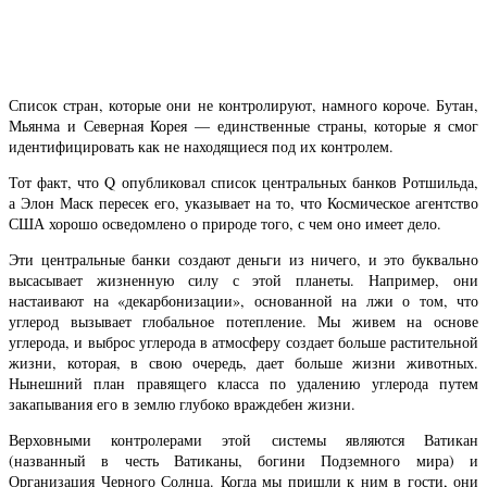
Список стран, которые они не контролируют, намного короче. Бутан,
Мьянма и Северная Корея — единственные страны, которые я смог
идентифицировать как не находящиеся под их контролем.
Тот факт, что Q опубликовал список центральных банков Ротшильда,
а Элон Маск пересек его, указывает на то, что Космическое агентство
США хорошо осведомлено о природе того, с чем оно имеет дело.
Эти центральные банки создают деньги из ничего, и это буквально
высасывает жизненную силу с этой планеты. Например, они
настаивают на «декарбонизации», основанной на лжи о том, что
углерод вызывает глобальное потепление. Мы живем на основе
углерода, и выброс углерода в атмосферу создает больше растительной
жизни, которая, в свою очередь, дает больше жизни животных.
Нынешний план правящего класса по удалению углерода путем
закапывания его в землю глубоко враждебен жизни.
Верховными контролерами этой системы являются Ватикан
(названный в честь Ватиканы, богини Подземного мира) и
Организация Черного Солнца. Когда мы пришли к ним в гости, они