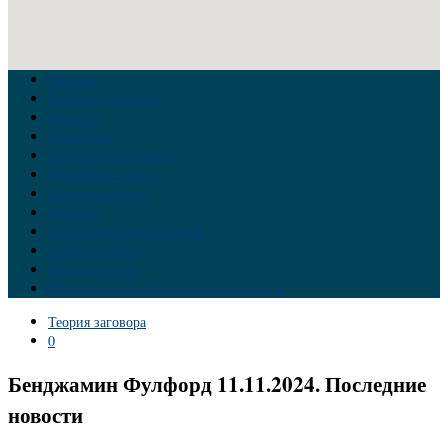
Главная
Война на Украине
Новости
Аналитика
Тайны Геополитики
Российские элиты
Теория заговора
Украина
Новый Мировой Порядок
Тайны истории
Обратная связь
Правила комментирования материалов
Теория заговора
0
Бенджамин Фулфорд 11.11.2024. Последние
новости