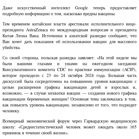
Даже искусственный интеллект Google теперь предоставляет
подробную информацию о том, насколько вредны вакцины.
Тем временем китайские власти арестовали исполнительного вице-
президента AstraZenaca по международным вопросам и президента
Китая Леона Вана. Источники в азиатской разведке сообщают, что
Ван хочет дать показания об использовании вакцин для массового
убийства.
Со своей стороны, польская разведка заявляет: «На этой неделе мы
были вашими глазами и ушами на ежегодном заседании
Консультативного комитета CDC по практике иммунизации (ACIP),
которое проходило с 23 по 24 октября 2024 года. Большая часть
дискуссий была сосредоточена на повышении уровня вакцинации с
целью расширения графика вакцинации детей и взрослых и,
возможно, — в случае нехватки вакцин — создания нового графика
вакцинации беременных женщин! Основная тема заключалась в том,
как повысить уровень вакцинации, независимо от того, что подходит
человеку.
Всемирный экономический форум через Гарвардскую медицинскую
школу: «Среднестатистический человек может ожидать около 165
прививок в течение своей жизни».