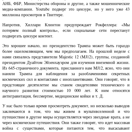
АНБ, ФБР, Министерства обороны и другие, а также мошеннические
медиа-компании. Youtube подверг это цензуре, но у него уже 43
миллиона просмотров в Твиттере.
Напротив, Хиллари Клинтон предупреждает Рокфеллера: «Мы
потеряем полный контроль», если социальные сети перестанут
подвергать цензуре контент.
Это хорошее начало, но президентство Трампа может быть гораздо
более ошеломляющим, чем мы предполагаем. На прошлой неделе с
нами связались представители Majestic 12 (MJ12), группы, созданной
президентом Дуайтом Эйзенхауэром для изучения внеземной жизни.
Из 645-страничного документа, присланного нам MJ12, ясно, что они
наняли Трампа для наблюдения за разоблачениями секретных
космических сил и контактами с инопланетянами. Они говорят, что в
предстоящее десятилетие мы станем свидетелями технического и
научного развития стоимостью 10 000 лет. К ним относятся
антигравитация, бессмертие, медицинские койки и т. Д.
У нас было только время просмотреть документ, но несколько выводов
заключаются в том, что мы живем в мультивселенной и что
путешествие в другие миры осуществляется через звездные врата, а не
через космические путешествия. Они также говорят, что идет массовая
война с существами, которые питаются тем, что высасывают