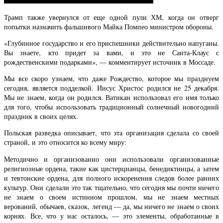
Трамп также увернулся от еще одной пули ХМ, когда он отверг
попытки назначить фальшивого Майка Помпео министром обороны.
«Глубинное государство и его приспешники действительно напуганы.
Вы знаете, кто придет за вами, и это не Санта-Клаус с
рождественскими подарками», — комментирует источник в Моссаде.
Мы все скоро узнаем, что даже Рождество, которое мы празднуем
сегодня, является подделкой. Иисус Христос родился не 25 декабря.
Мы не знаем, когда он родился. Ватикан использовал его имя только
для того, чтобы использовать традиционный солнечный новогодний
праздник в своих целях.
Польская разведка описывает, что эта организация сделала со своей
страной, и это относится ко всему миру:
Методично и организованно они использовали организованные
религиозные ордена, такие как цистерцианцы, бенедиктинцы, а затем
и тевтонские ордена, для полного искоренения следов более ранних
культур. Они сделали это так тщательно, что сегодня мы почти ничего
не знаем о своем истинном прошлом, мы не знаем местных
верований, обычаев, сказок, легенд — да, мы ничего не знаем о своих
корнях. Все, что у нас осталось, — это элементы, обработанные в