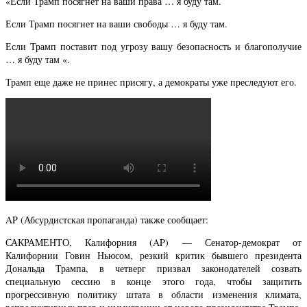
«Если Трамп посягнет на ваши права … я буду там.
Если Трамп посягнет на ваши свободы … я буду там.
Если Трамп поставит под угрозу вашу безопасность и благополучие
… я буду там «.
Трамп еще даже не принес присягу, а демократы уже преследуют его.
AP (Абсурдистская пропаганда) также сообщает:
САКРАМЕНТО, Калифорния (AP) — Сенатор-демократ от
Калифорнии Говин Ньюсом, резкий критик бывшего президента
Дональда Трампа, в четверг призвал законодателей созвать
специальную сессию в конце этого года, чтобы защитить
прогрессивную политику штата в области изменения климата,