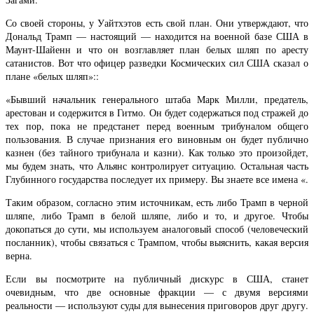
Со своей стороны, у Уайтхэтов есть свой план. Они утверждают, что
Дональд Трамп — настоящий — находится на военной базе США в
Маунт-Шайенн и что он возглавляет план белых шляп по аресту
сатанистов. Вот что офицер разведки Космических сил США сказал о
плане «белых шляп»::
«Бывший начальник генерального штаба Марк Милли, предатель,
арестован и содержится в Гитмо. Он будет содержаться под стражей до
тех пор, пока не предстанет перед военным трибуналом общего
пользования. В случае признания его виновным он будет публично
казнен (без тайного трибунала и казни). Как только это произойдет,
мы будем знать, что Альянс контролирует ситуацию. Остальная часть
Глубинного государства последует их примеру. Вы знаете все имена «.
Таким образом, согласно этим источникам, есть либо Трамп в черной
шляпе, либо Трамп в белой шляпе, либо и то, и другое. Чтобы
докопаться до сути, мы используем аналоговый способ (человеческий
посланник), чтобы связаться с Трампом, чтобы выяснить, какая версия
верна.
Если вы посмотрите на публичный дискурс в США, станет
очевидным, что две основные фракции — с двумя версиями
реальности — используют суды для вынесения приговоров друг другу.