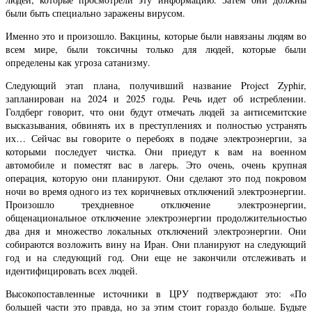
были быть специально заражены вирусом.
Именно это и произошло. Вакцины, которые были навязаны людям во
всем мире, были токсичны только для людей, которые были
определены как угроза сатанизму.
Следующий этап плана, получивший название Project Zyphir,
запланирован на 2024 и 2025 годы. Речь идет об истреблении.
Голдберг говорит, что они будут отмечать людей за антисемитские
высказывания, обвинять их в преступлениях и полностью устранять
их… Сейчас вы говорите о перебоях в подаче электроэнергии, за
которыми последует чистка. Они приедут к вам на военном
автомобиле и поместят вас в лагерь. Это очень, очень крупная
операция, которую они планируют. Они сделают это под покровом
ночи во время одного из тех коричневых отключений электроэнергии.
Произошло трехдневное отключение электроэнергии,
общенациональное отключение электроэнергии продолжительностью
два дня и множество локальных отключений электроэнергии. Они
собираются возложить вину на Иран. Они планируют на следующий
год и на следующий год. Они еще не закончили отслеживать и
идентифицировать всех людей.
Высокопоставленные источники в ЦРУ подтверждают это: «По
большей части это правда, но за этим стоит гораздо больше. Будьте