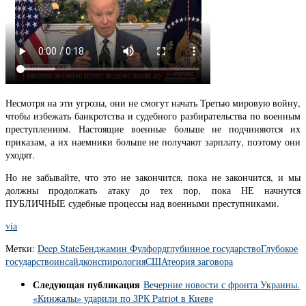
Несмотря на эти угрозы, они не смогут начать Третью мировую войну,
чтобы избежать банкротства и судебного разбирательства по военным
преступлениям. Настоящие военные больше не подчиняются их
приказам, а их наемники больше не получают зарплату, поэтому они
уходят.
Но не забывайте, что это не закончится, пока не закончится, и мы
должны продолжать атаку до тех пор, пока НЕ начнутся
ПУБЛИЧНЫЕ судебные процессы над военными преступниками.
via
Метки:
Deep State
Бенджамин Фулфорд
глубинное государство
Глубокое
государство
инсайд
конспирология
США
теория заговора
Следующая публикация
Вечерние новости с фронта Украины.
«Кинжалы» ударили по ЗРК Patriot в Киеве