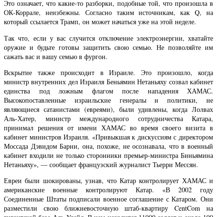
Это означает, что какие-то разборки, подобные той, что произошла в
ОК-Коррале, неизбежны. Согласно таким источникам, как Q, на
который ссылается Трамп, он может начаться уже на этой неделе.
Так что, если у вас случится отключение электроэнергии, хватайте
оружие и будьте готовы защитить свою семью. Не позволяйте им
сажать вас и вашу семью в фургон.
Вскрытие также происходит в Израиле. Это произошло, когда
министр внутренних дел Израиля Беньямин Нетаньяху созвал кабинет
единства под ложным флагом после нападения ХАМАС.
Высокопоставленные израильские генералы и политики, не
являющиеся сатанистами (евреями), были удивлены, когда Лолвах
Аль-Хатер, министр международного сотрудничества Катара,
принимал решения от имени ХАМАС во время своего визита в
кабинет министров Израиля. «Привыкшая к дискуссиям с директором
Моссада Дэвидом Барни, она, похоже, не осознавала, что в военный
кабинет входили не только сторонники премьер-министра Биньямина
Нетаньяху», — сообщает французский журналист Тьерри Мессян.
Евреи были шокированы, узнав, что Катар контролирует ХАМАС и
американские военные контролируют Катар. «В 2002 году
Соединенные Штаты подписали военное соглашение с Катаром. Они
разместили свою ближневосточную штаб-квартиру CentCom на