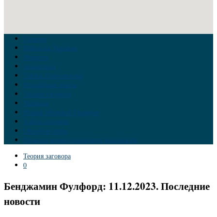
Главная
Война на Украине
Новости
Аналитика
Тайны Геополитики
Российские элиты
Теория заговора
Украина
Новый Мировой Порядок
Тайны истории
Обратная связь
Правила комментирования материалов
Теория заговора
0
Бенджамин Фулфорд: 11.12.2023. Последние
новости