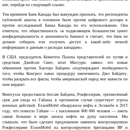
нее, перейдя по следующей ссылке.
Тем временем Банк Канады был вынужден признать, что респонденты
публичной анкеты в основном были против цифрового доллара и
против исследований Банка Канады по его использованию. Она
отметила, что общественность «в подавляющем большинстве ценит
конфиденциальность и анонимность банкнот и считает, что банк не
должен собирать или получать доступ к какой-либо личной
информации и данным о расходах канадцев».
В США председатель Комитета Палаты представителей по путям и
средствам Джейсон Смит, штат Миссури, заявил, что новые
обвинения против Хантера Байдена «подтверждают необходимость
того, чтобы Конгресс начал процедуру импичмента Джо Байдену,
чтобы раскрыть все факты, чтобы американский народ мог вынести по
ним вердикт.
Венесуэла предоставила боссам Байдена, Рокфеллерам, трехмесячный
срок для ухода из Гайаны, в противном случае существует угроза
военных действий. ExxonMobil обнаружила нефть в Эссекибо в 2015
году, что помогло Гайане — с населением 800 000 человек — иметь
самые большие в мире запасы нефти на душу населения. Мы
слышали, что было сделано предложение заменить контролируемую
Рокфеллерами ExxonMobil на контролируемую британцами BP и