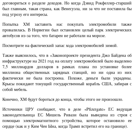
договориться о разделе доходов. Но когда Дэвид Рокфеллер-старший
был главным, такая страна, как Венесуэла, ни за что не поставила бы
под угрозу его интересы.
Попытка ХМ заставить нас покупать электромобили также
провалилась. В Норвегии был остановлен целый парк электрических
автобусов из-за того, что батареи не работали на морозе.
Посмотрите на фактический запас хода электромобилей зимой.
Также выяснилось, что в «Законопроекте президента Джо Байдена об
инфраструктуре на 2021 год на оплату электромобилей было выделено
7,5 миллиардов долларов в рамках плана по установке более
миллиона общественных зарядных станций, но ни одна из них
фактически не была построена. Похоже, деньги были украдены.
Крысы покидают тонущий государственный корабль США, забирая с
собой мебель.
Конечно, ХМ будут бороться до конца, чтобы этого не произошло.
Источники ЦРУ сообщают, что в деле «Pfizergate» ЕС ведущая
законодательница ЕС Мишель Ривази была выведена из строя с
помощью электромагнитного устройства, которое остановило ее
сердце (как и у Ким Чен Ына, когда Трамп встретил его на границе).