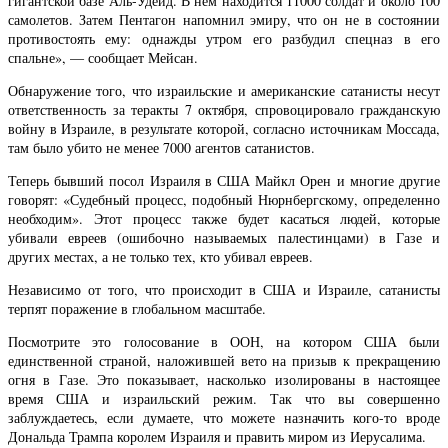
гигантской базе Аль-Удейд. В нем находится 11000 солдат и около 100
самолетов. Затем Пентагон напомнил эмиру, что он не в состоянии
противостоять ему: однажды утром его разбудил спецназ в его
спальне», — сообщает Мейсан.
Обнаружение того, что израильские и американские сатанисты несут
ответственность за теракты 7 октября, спровоцировало гражданскую
войну в Израиле, в результате которой, согласно источникам Моссада,
там было убито не менее 7000 агентов сатанистов.
Теперь бывший посол Израиля в США Майкл Орен и многие другие
говорят: «Судебный процесс, подобный Нюрнбергскому, определенно
необходим». Этот процесс также будет касаться людей, которые
убивали евреев (ошибочно называемых палестинцами) в Газе и
других местах, а не только тех, кто убивал евреев.
Независимо от того, что происходит в США и Израиле, сатанисты
терпят поражение в глобальном масштабе.
Посмотрите это голосование в ООН, на котором США были
единственной страной, наложившей вето на призыв к прекращению
огня в Газе. Это показывает, насколько изолированы в настоящее
время США и израильский режим. Так что вы совершенно
заблуждаетесь, если думаете, что можете назначить кого-то вроде
Дональда Трампа королем Израиля и править миром из Иерусалима.