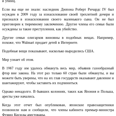
и убийц.
Если вы еще не знали: наследник Дюпона Роберт Ричардс IV был
осужден в 2009 году за изнасилование своей трехлетней дочери и
признался в изнасиловании своего маленького сына. Он не был
приговорен к тюремному заключению. Другие члены его семьи были
осуждены за такие преступления, как убийство.
Другие семьи олигархов виновны в подобных вещах. Например,
похоже, что Walmart продает детей в Интернете.
Подобные вещи показывают, насколько выродились США.
Мир узнает об этом.
В 1987 году им удалось обмануть весь мир, объявив газообразный
фтор вне закона. На этот раз только 60 стран были обмануты, и вы
можете быть уверены, что на их глав государств оказывают давление и
шантажируют, чтобы заставить их подчиниться.
Однако ненадолго. В бывших колониях, таких как Япония и Польша,
аресты уже начались.
Когда этот отчет был опубликован, японские правозащитники
позвонили нам и сообщили, что члены кабинета премьер-министра
Фумио Кисиды арестованы.