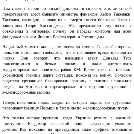
Нам также позвонил японский дипломат и спросил, есть ли способ
предотвратить арест бывшего министра финансов Хейзо Такенаки.
Такенака, очевидно, в шоке из-за смерти своего большого босса и
защитника Генри Киссинджера. Мы предложили ему начать с
объяснения в интервью, почему он передал контроль над всем
фондовым рынком Японии Рокфеллерам и Ротшильдам.
На данный момент мы еще не получили ответа. Со своей стороны,
польские источники сообщают, что в настоящее время проводится
чистка. Они говорят, что немецкий агент Дональд Туск
присоединился к белым шляпам и начал арестовывать
коррумпированных политиков-рабов КМ. Кроме того, на польско-
украинской границе царит ситуация, похожая на войну. Польские
водители грузовиков блокировали границу в течение нескольких
недель, на что власти отреагировали и погрузили грузовики в
железнодорожные вагоны.
Теперь появились новые кадры, на которых видно, как грузовики
пересекают границу Польши и Украины по железнодорожным путям.
Это только вопрос времени, когда Украина рухнет, а военный
преступник Владимир Зеленский станет следующим упавшим
домино. Как показано на приведенном ниже графике, отмывание