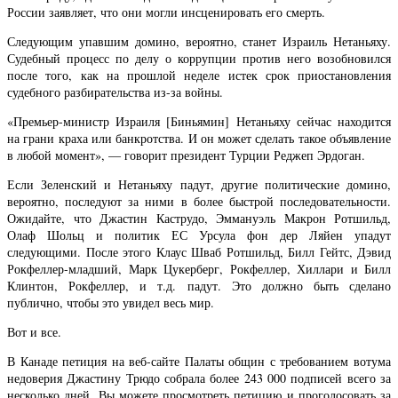
России заявляет, что они могли инсценировать его смерть.
Следующим упавшим домино, вероятно, станет Израиль Нетаньяху.
Судебный процесс по делу о коррупции против него возобновился
после того, как на прошлой неделе истек срок приостановления
судебного разбирательства из-за войны.
«Премьер-министр Израиля [Биньямин] Нетаньяху сейчас находится
на грани краха или банкротства. И он может сделать такое объявление
в любой момент», — говорит президент Турции Реджеп Эрдоган.
Если Зеленский и Нетаньяху падут, другие политические домино,
вероятно, последуют за ними в более быстрой последовательности.
Ожидайте, что Джастин Каструдо, Эммануэль Макрон Ротшильд,
Олаф Шольц и политик ЕС Урсула фон дер Ляйен упадут
следующими. После этого Клаус Шваб Ротшильд, Билл Гейтс, Дэвид
Рокфеллер-младший, Марк Цукерберг, Рокфеллер, Хиллари и Билл
Клинтон, Рокфеллер, и т.д. падут. Это должно быть сделано
публично, чтобы это увидел весь мир.
Вот и все.
В Канаде петиция на веб-сайте Палаты общин с требованием вотума
недоверия Джастину Трюдо собрала более 243 000 подписей всего за
несколько дней. Вы можете просмотреть петицию и проголосовать за