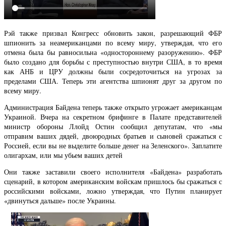
Рэй также призвал Конгресс обновить закон, разрешающий ФБР
шпионить за неамериканцами по всему миру, утверждая, что его
отмена была бы равносильна «одностороннему разоружению». ФБР
было создано для борьбы с преступностью внутри США, в то время
как АНБ и ЦРУ должны были сосредоточиться на угрозах за
пределами США. Теперь эти агентства шпионят друг за другом по
всему миру.
Администрация Байдена теперь также открыто угрожает американцам
Украиной. Вчера на секретном брифинге в Палате представителей
министр обороны Ллойд Остин сообщил депутатам, что «мы
отправим ваших дядей, двоюродных братьев и сыновей сражаться с
Россией, если вы не выделите больше денег на Зеленского». Заплатите
олигархам, или мы убьем ваших детей
Они также заставили своего исполнителя «Байдена» разработать
сценарий, в котором американским войскам пришлось бы сражаться с
российскими войсками, ложно утверждая, что Путин планирует
«двинуться дальше» после Украины.