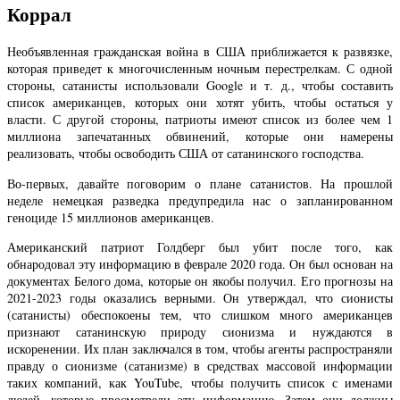
Коррал
Необъявленная гражданская война в США приближается к развязке,
которая приведет к многочисленным ночным перестрелкам. С одной
стороны, сатанисты использовали Google и т. д., чтобы составить
список американцев, которых они хотят убить, чтобы остаться у
власти. С другой стороны, патриоты имеют список из более чем 1
миллиона запечатанных обвинений, которые они намерены
реализовать, чтобы освободить США от сатанинского господства.
Во-первых, давайте поговорим о плане сатанистов. На прошлой
неделе немецкая разведка предупредила нас о запланированном
геноциде 15 миллионов американцев.
Американский патриот Голдберг был убит после того, как
обнародовал эту информацию в феврале 2020 года. Он был основан на
документах Белого дома, которые он якобы получил. Его прогнозы на
2021-2023 годы оказались верными. Он утверждал, что сионисты
(сатанисты) обеспокоены тем, что слишком много американцев
признают сатанинскую природу сионизма и нуждаются в
искоренении. Их план заключался в том, чтобы агенты распространяли
правду о сионизме (сатанизме) в средствах массовой информации
таких компаний, как YouTube, чтобы получить список с именами
людей, которые просмотрели эту информацию. Затем они должны