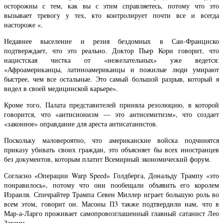
осторожны с тем, как вы с этим справляетесь, потому что это
вызывает тревогу у тех, кто контролирует почти все и всегда
настороже «.
Недавнее выселение и резня бездомных в Сан-Франциско
подтверждает, что это реально. Доктор Пьер Кори говорит, что
нацистская чистка от «нежелательных» уже ведется:
«Афроамериканцы, латиноамериканцы и пожилые люди умирают
быстрее, чем все остальные. Это самый большой разрыв, который я
видел в своей медицинской карьере».
Кроме того, Палата представителей приняла резолюцию, в которой
говорится, что «антисионизм — это антисемитизм», что создает
«законное» оправдание для ареста антисатанистов.
Поскольку маловероятно, что американские войска подчинятся
приказу убивать своих граждан, это объясняет бы всех иностранцев
без документов, которым платит Всемирный экономический форум.
Согласно «Операции Warp Speed» Голдберга, Дональду Трампу «это
понравилось», потому что они пообещали объявить его королем
Израиля. Спичрайтер Трампа Севен Миллер играет большую роль во
всем этом, говорит он. Масоны П3 также подтвердили нам, что в
Мар-а-Ларго проживает самопровозглашенный главный сатанист Лео
Загами.