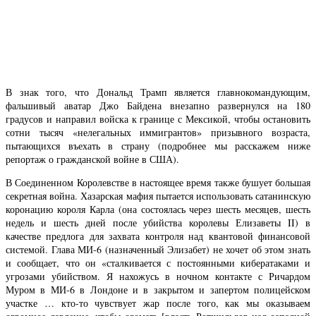
В знак того, что Дональд Трамп является главнокомандующим,
фальшивый аватар Джо Байдена внезапно развернулся на 180
градусов и направил войска к границе с Мексикой, чтобы остановить
сотни тысяч «нелегальных иммигрантов» призывного возраста,
пытающихся въехать в страну (подробнее мы расскажем ниже
репортаж о гражданской войне в США).
В Соединенном Королевстве в настоящее время также бушует большая
секретная война. Хазарская мафия пытается использовать сатанинскую
коронацию короля Карла (она состоялась через шесть месяцев, шесть
недель и шесть дней после убийства королевы Елизаветы II) в
качестве предлога для захвата контроля над квантовой финансовой
системой. Глава МИ-6 (назначенный Элизабет) не хочет об этом знать
и сообщает, что он «сталкивается с постоянными кибератаками и
угрозами убийством. Я нахожусь в ночном контакте с Ричардом
Муром в МИ-6 в Лондоне и в закрытом и запертом полицейском
участке … кто-то чувствует жар после того, как мы оказываем