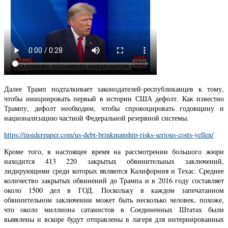
Далее Трамп подталкивает законодателей-республиканцев к тому,
чтобы инициировать первый в истории США дефолт. Как известно
Трампу, дефолт необходим, чтобы спровоцировать годовщину и
национализацию частной Федеральной резервной системы.
https://insiderpaper.com/us-debt-brinkmanship-risks-serious-costs-yellen/
Кроме того, в настоящее время на рассмотрении большого жюри
находится 413 220 закрытых обвинительных заключений,
лидирующими среди которых являются Калифорния и Техас. Среднее
количество закрытых обвинений до Трампа и в 2016 году составляет
около 1500 дел в ГОД. Поскольку в каждом запечатанном
обвинительном заключении может быть несколько человек, похоже,
что около миллиона сатанистов в Соединенных Штатах были
выявлены и вскоре будут отправлены в лагеря для интернированных