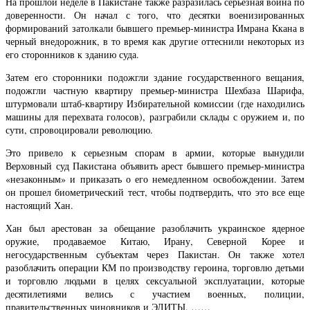
На прошлой неделе в Пакистане также разразилась серьезная война по
доверенности. Он начал с того, что десятки военизированных
формирований затолкали бывшего премьер-министра Имрана Ккана в
черный внедорожник, в то время как другие оттеснили некоторых из
его сторонников к зданию суда.
Затем его сторонники подожгли здание государственного вещания,
подожгли частную квартиру премьер-министра Шехбаза Шарифа,
штурмовали штаб-квартиру Избирательной комиссии (где находились
машины для перехвата голосов), разграбили склады с оружием и, по
сути, спровоцировали революцию.
Это привело к серьезным спорам в армии, которые вынудили
Верховный суд Пакистана объявить арест бывшего премьер-министра
«незаконным» и приказать о его немедленном освобождении. Затем
он прошел биометрический тест, чтобы подтвердить, что это все еще
настоящий Хан.
Хан был арестован за обещание разоблачить украинское ядерное
оружие, продаваемое Китаю, Ирану, Северной Корее и
негосударственным субъектам через Пакистан. Он также хотел
разоблачить операции КМ по производству героина, торговлю детьми
и торговлю людьми в целях сексуальной эксплуатации, которые
десятилетиями велись с участием военных, полиции,
правительственных чиновников и ЭЛИТЫ. ……