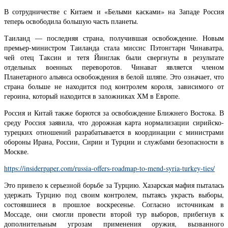
В сотрудничестве с Китаем и «Белыми касками» на Западе Россия
теперь освободила большую часть планеты.
Таиланд — последняя страна, получившая освобождение. Новым
премьер-министром Таиланда стала миссис Пэтонгтарн Чинаватра,
чей отец Таксин и тетя Йинглак были свергнуты в результате
отдельных военных переворотов. Чинават является членом
Планетарного альянса освобождения в белой шляпе. Это означает, что
страна больше не находится под контролем короля, зависимого от
героина, который находится в заложниках ХМ в Европе.
Россия и Китай также борются за освобождение Ближнего Востока. В
среду Россия заявила, что дорожная карта нормализации сирийско-
турецких отношений разрабатывается в координации с министрами
обороны Ирана, России, Сирии и Турции и службами безопасности в
Москве.
https://insiderpaper.com/russia-offers-roadmap-to-mend-syria-turkey-ties/
Это привело к серьезной борьбе за Турцию. Хазарская мафия пыталась
удержать Турцию под своим контролем, пытаясь украсть выборы,
состоявшиеся в прошлое воскресенье. Согласно источникам в
Моссаде, они смогли провести второй тур выборов, прибегнув к
дополнительным угрозам применения оружия, вызванного