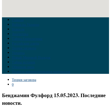
Главная
Война на Украине
Новости
Аналитика
Тайны Геополитики
Российские элиты
Теория заговора
Украина
Новый Мировой Порядок
Тайны истории
Обратная связь
Правила комментирования материалов
Теория заговора
0
Бенджамин Фулфорд 15.05.2023. Последние
новости.