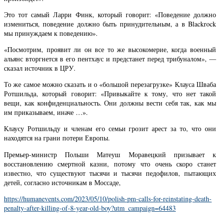
Это тот самый Ларри Финк, который говорит: «Поведение должно
измениться, поведение должно быть принудительным, а в Blackrock
мы принуждаем к поведению».
«Посмотрим, проявит ли он все то же высокомерие, когда военный
альянс вторгнется в его пентхаус и предстанет перед трибуналом», —
сказал источник в ЦРУ.
То же самое можно сказать и о «большой перезагрузке» Клауса Шваба
Ротшильда, который говорит: «Привыкайте к тому, что нет такой
вещи, как конфиденциальность. Они должны вести себя так, как мы
им приказываем, иначе …».
Клаусу Ротшильду и членам его семьи грозит арест за то, что они
находятся на грани потери Европы.
Премьер-министр Польши Матеуш Моравецкий призывает к
восстановлению смертной казни, потому что очень скоро станет
известно, что существуют тысячи и тысячи педофилов, пытающих
детей, согласно источникам в Моссаде,
https://humanevents.com/2023/05/10/polish-pm-calls-for-reinstating-death-
penalty-after-killing-of-8-year-old-boy?utm_campaign=64483