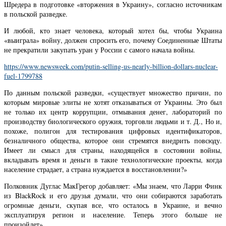
Шредера в подготовке «вторжения в Украину», согласно источникам
в польской разведке.
И любой, кто знает человека, который хотел бы, чтобы Украина
«выиграла» войну, должен спросить его, почему Соединенные Штаты
не прекратили закупать уран у России с самого начала войны.
https://www.newsweek.com/putin-selling-us-nearly-billion-dollars-nuclear-
fuel-1799788
По данным польской разведки, «существует множество причин, по
которым мировые элиты не хотят отказываться от Украины. Это был
не только их центр коррупции, отмывания денег, лабораторий по
производству биологического оружия, торговли людьми и т. Д., Но и,
похоже, полигон для тестирования цифровых идентификаторов,
безналичного общества, которое они стремятся внедрить повсюду.
Имеет ли смысл для страны, находящейся в состоянии войны,
вкладывать время и деньги в такие технологические проекты, когда
население страдает, а страна нуждается в восстановлении?»
Полковник Дуглас МакГрегор добавляет: «Мы знаем, что Ларри Финк
из BlackRock и его друзья думали, что они собираются заработать
огромные деньги, скупая все, что осталось в Украине, и вечно
эксплуатируя регион и население. Теперь этого больше не
произойдет».