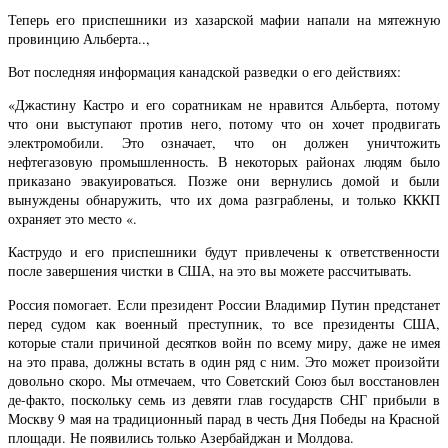
Теперь его приспешники из хазарской мафии напали на мятежную
провинцию Альберта..,
Вот последняя информация канадской разведки о его действиях:
«Джастину Кастро и его соратникам не нравится Альберта, потому
что они выступают против него, потому что он хочет продвигать
электромобили. Это означает, что он должен уничтожить
нефтегазовую промышленность. В некоторых районах людям было
приказано эвакуироваться. Позже они вернулись домой и были
вынуждены обнаружить, что их дома разграблены, и только КККП
охраняет это место «.
Каструдо и его приспешники будут привлечены к ответственности
после завершения чистки в США, на это вы можете рассчитывать.
Россия помогает. Если президент России Владимир Путин предстанет
перед судом как военный преступник, то все президенты США,
которые стали причиной десятков войн по всему миру, даже не имея
на это права, должны встать в один ряд с ним. Это может произойти
довольно скоро. Мы отмечаем, что Советский Союз был восстановлен
де-факто, поскольку семь из девяти глав государств СНГ прибыли в
Москву 9 мая на традиционный парад в честь Дня Победы на Красной
площади. Не появились только Азербайджан и Молдова.