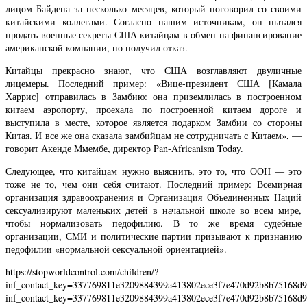
лицом Байдена за несколько месяцев, который поговорил со своими
китайскими коллегами. Согласно нашим источникам, он пытался
продать военные секреты США китайцам в обмен на финансирование
американской компании, но получил отказ.
Китайцы прекрасно знают, что США возглавляют двуличные
лицемеры. Последний пример: «Вице-президент США [Камала
Харрис] отправилась в Замбию: она приземлилась в построенном
китаем аэропорту, проехала по построенной китаем дороге и
выступила в месте, которое является подарком Замбии со стороны
Китая. И все же она сказала замбийцам не сотрудничать с Китаем», —
говорит Акенде Ммембе, директор Pan-Africanism Today.
Следующее, что китайцам нужно выяснить, это то, что ООН — это
тоже не то, чем они себя считают. Последний пример: Всемирная
организация здравоохранения и Организация Объединенных Наций
сексуализируют маленьких детей в начальной школе во всем мире,
чтобы нормализовать педофилию. В то же время судебные
организации, СМИ и политические партии призывают к признанию
педофилии «нормальной сексуальной ориентацией».
https://stopworldcontrol.com/children/?
inf_contact_key=337769811e3209884399a413802ece3f7e470d92b8b75168d98a0
inf_contact_key=337769811e3209884399a413802ece3f7e470d92b8b75168d9