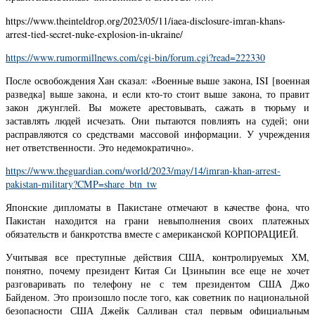
https://www.theinteldrop.org/2023/05/11/iaea-disclosure-imran-khans-
arrest-tied-secret-nuke-explosion-in-ukraine/
https://www.rumormillnews.com/cgi-bin/forum.cgi?read=222330
После освобождения Хан сказал: «Военные выше закона, ISI [военная
разведка] выше закона, и если кто-то стоит выше закона, то правит
закон джунглей. Вы можете арестовывать, сажать в тюрьму и
заставлять людей исчезать. Они пытаются повлиять на судей; они
расправляются со средствами массовой информации. У учреждения
нет ответственности. Это недемократично».
https://www.theguardian.com/world/2023/may/14/imran-khan-arrest-
pakistan-military?CMP=share_btn_tw
Японские дипломаты в Пакистане отмечают в качестве фона, что
Пакистан находится на грани невыполнения своих платежных
обязательств и банкротства вместе с американской КОРПОРАЦИЕЙ.
Учитывая все преступные действия США, контролируемых ХМ,
понятно, почему президент Китая Си Цзиньпин все еще не хочет
разговаривать по телефону не с тем президентом США Джо
Байденом. Это произошло после того, как советник по национальной
безопасности США Джейк Салливан стал первым официальным