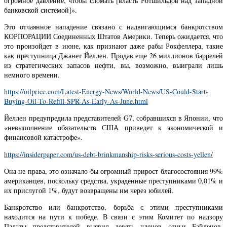
огромное давление, чтобы сломать [власть Ротшильдов над западной
банковской системой]».
Это отчаянное нападение связано с надвигающимся банкротством
КОРПОРАЦИИ Соединенных Штатов Америки. Теперь ожидается, что
это произойдет в июне, как признают даже рабы Рокфеллера, такие
как преступница Джанет Йеллен. Продав еще 26 миллионов баррелей
из стратегических запасов нефти, вы, возможно, выиграли лишь
немного времени.
https://oilprice.com/Latest-Energy-News/World-News/US-Could-Start-
Buying-Oil-To-Refill-SPR-As-Early-As-June.html
Йеллен предупредила представителей G7, собравшихся в Японии, что
«невыполнение обязательств США приведет к экономической и
финансовой катастрофе».
https://insiderpaper.com/us-debt-brinkmanship-risks-serious-costs-yellen/
Она не права, это означало бы огромный прирост благосостояния 99%
американцев, поскольку средства, украденные преступниками 0,01% и
их прислугой 1%, будут возвращены им через юбилей.
Банкротство или банкротство, борьба с этими преступниками
находится на пути к победе. В связи с этим Комитет по надзору
Палаты представителей выявил девять членов семьи Байденов,