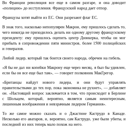
Во Франции революция все еще в самом разгаре, и она доводит
«полицию» до исступления. Французский народ дает отпор.
Французы хотят выйти из ЕС. Они разрезают флаг ЕС.
В знак того, насколько непопулярен Макрон, ему пришлось сделать то,
чего никогда не приходилось делать ни одному другому французскому
президенту: ему пришлось оцепить центр Дюнкерка, чтобы он мог
прибыть в сопровождении пяти министров, более 1500 полицейских
и генералов.
Любой лидер, который так боится своего народа, обречен на гибель.
«Я бы не дал ни копейки Макрону еще через месяц, я был бы удивлен,
если бы он все еще был там», — говорит полковник МакГрегор.
«Британцы найдут нового лидера, и они будут управлять
правительствами до тех пор, пока экономика не рухнет», — добавляет
он. «Настоящий вопрос заключается в том, что происходит в Берлине
с Шольцем, который, вероятно, является самым неинтересным,
лишенным воображения и невзрачным лидером Германия».
То же самое можно сказать и о Джастине Каструдо в Канаде.
Несколько его аватаров, и, вероятно, сам Каструдо, уже были убиты, и
последний из них теперь мало похож на него.