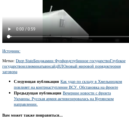
Источник:
Метки:
Deep State
Бенджамин Фулфорд
глубинное государство
Глубокое
государство
иллюминаты
инсайд
НЛО
новый мировой порядок
теория
заговора
Следующая публикация
Как удар по складу в Хмельницком
повлияет на контрнаступление ВСУ. Обстановка на фронте
Предыдущая публикация
Вечерние новости с фронта
Украины. Русская армия активизировалась на Купянском
направлении.
Вам может также понравиться...