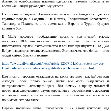
Альянс за освобождение планеты одерживает важные победы, в то
время как Байден руководит шоу ужасов
На прошлой неделе Планетарный альянс освобождения одержал
крупные победы в Соединенных Штатах, Соединенном Королевстве,
Таиланде и Пакистане, в то время как в Европе и Турции бушуют
крупные бои.
В США массовое пробуждение достигло критической массы,
поскольку 70% американцев согласны с тем, что фальшивые
иностранные сделки, взяточничество и влияние президента США Джо
Байдена являются «очень серьезными». Это означает, что большинство
людей сейчас близки к истине.
https://www.dailymail.co.uk/news/article-12077151/Most-voters-say-Joe-
Hunters-business-deals-links-alleged-bribery-scheme-serious.html
Вам нужно перестать отвлекаться на таких аватаров, как Байден или
Джордж Сорос, прямо сейчас, чтобы мы могли нацелиться и
нейтрализовать настоящего врага. Вот почему я прошу читателей
поделиться следующими двумя короткими видеороликами с друзьями
и членами семьи, которые понимают, что что-то не так, но еще не
понимают, что это такое.
Первый посвящен семье Рокфеллеров и их злому контролю над