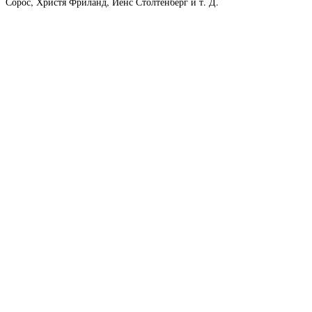
Сорос, Христя Фриланд, Йенс Столтенберг и т. Д.