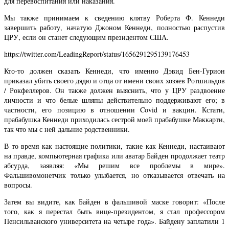
для перевоспитания или наказания.
Мы также принимаем к сведению клятву Роберта Ф. Кеннеди
завершить работу, начатую Джоном Кеннеди, полностью распустив
ЦРУ, если он станет следующим президентом США.
https://twitter.com/LeadingReport/status/1656291295139176453
Кто-то должен сказать Кеннеди, что именно Дэвид Бен-Гурион
приказал убить своего дядю и отца от имени своих хозяев Ротшильдов
/ Рокфеллеров. Он также должен выяснить, что у ЦРУ раздвоение
личности и что белые шляпы действительно поддерживают его; в
частности, его позицию в отношении Covid и вакцин. Кстати,
прабабушка Кеннеди приходилась сестрой моей прабабушке Маккарти,
так что мы с ней дальние родственники.
В то время как настоящие политики, такие как Кеннеди, настаивают
на правде, компьютерная графика или аватар Байден продолжает театр
абсурда, заявляя: «Мы решим все проблемы в мире».
Фальшивомонетчик только улыбается, но отказывается отвечать на
вопросы.
Затем вы видите, как Байден в фальшивой маске говорит: «После
того, как я перестал быть вице-президентом, я стал профессором
Пенсильванского университета на четыре года». Байдену заплатили 1