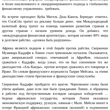
и более инклюзивного и скоординированного подхода к глобальному
финансовому управлению». требовать.
На встрече президент Кубы Мигель Диас-Канель Бермудес отметил,
что CocaCola тратит на рекламу больше денег, чем Международный
валютный фонд тратит на помощь наименее развитым странам и
другим странам с низким уровнем дохода. Он добавил, что
«международная финансовая архитектура», которая загоняет 80% мира
в долговое рабство, «должна быть разрушена».
Африка является лидером в этой борьбе против рабства. Свержение
Муаммара Каддафи в Ливии стало тревожным сигналом. Оказывается,
даже американский генерал, отвечавший за АфриКом, отказался
сражаться с Каддафи, когда узнал, что он был союзником тех же
джихадистов «Аль-Каиды», против которых сражались его товарищи в
Ираке. По словам французского журналиста Тьерри Мейсана, за этими
джихадистами стояли британские и французские спецслужбы.
Свержение Каддафи пробудило его врагов. Чернокожие снова были
убиты арабами, даже если они были гражданами Ливии, и обращены
в рабство под бесчувственным взглядом западных победителей …
бедные африканские государства, которым Ливия оказывала
экономическую поддержку, рухнули, начиная с Мали. Мейсан винит в
потере Францией африканских союзников (колоний) в подчинении