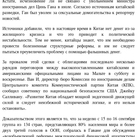
Кстати, исчезновение Ли не связано с увольнением министра
иностранных дел Цинь Гана в июле. Согласно источникам китайской
разведки, Ган был уволен за сексуальные домогательства к репортеру
новостей.
Источники добавили, что в настоящее время в Китае нет денег из-за
жилищного кризиса и что это приводит к политической
нестабильности. Тем не менее, китайцы знают, что им необходимо
провести болезненные структурные реформы, и им не следует
пытаться преувеличить проблему с помощью фальшивых денег.
За провалом этой сделки с облигациями последовало несколько
раундов переговоров между высокопоставленными китайскими и
американскими официальными лицами на Мальте в субботу и
воскресенье. Ван И, директор бюро Комиссии по иностранным делам
Центрального комитета Коммунистической партии Китая (КПК),
сообщил советнику по национальной безопасности США Джейку
Салливану. «Развитие Китая обладает мощной эндогенной движущей
силой и следует неизбежной исторической логике, и его нельзя
остановить».
Доказательством этого является то, что за неделю с 15 по 16 сентября
группа из 134 стран, представляющих 80% населения мира и более
двух третей голосов в ООН, собралась в Гаване для обсуждения
«всеобъемлющей реформы международной финансовой архитектуры