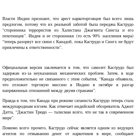
Власти Индии признают, что арест наркоторговцев был всего лишь
предлогом, потому что их реальной заботой была передача Каструдо
“сторонника террористов из Халистана Джагмита Сингха и его
пехотинцев”. Индия и ее сторонники (то есть 90% населения мира)
“теперь разорвут все связи с Канадой, пока Каструдо и Сингх не будут
привлечены к ответственности”.
Официальная версия заключается в том, что самолет Каструдо был
задержан из-за неуказанных механических проблем. Затем, в ходе
предположительно не связанного с этим события, “Канада объявила,
что отложит торговую миссию в Индию в октябре в разгар
напряженных отношений между двумя странами”.
Правда в том, что Канада при режиме сатаниста Каструдо теперь стала
международным изгоем. Как отмечает индийский обозреватель Аджит
Датта, “Джастин Трюдо — талисман всего, что не так в современном
мире”.
Помимо всего прочего, Каструдо сейчас является одним из ведущих
агентов по отмыванию денег от наркотиков в мире, сообщают