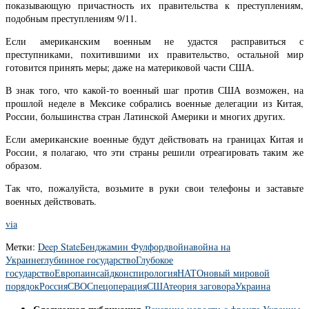
показывающую причастность их правительства к преступлениям,
подобным преступлениям 9/11.
Если американским военным не удастся расправиться с
преступниками, похитившими их правительство, остальной мир
готовится принять меры; даже на материковой части США.
В знак того, что какой-то военный шаг против США возможен, на
прошлой неделе в Мексике собрались военные делегации из Китая,
России, большинства стран Латинской Америки и многих других.
Если американские военные будут действовать на границах Китая и
России, я полагаю, что эти страны решили отреагировать таким же
образом.
Так что, пожалуйста, возьмите в руки свои телефоны и заставьте
военных действовать.
via
Метки:
Deep State
Бенджамин Фулфорд
война
война на
Украине
глубинное государство
Глубокое
государство
Европа
инсайд
конспирология
НАТО
новый мировой
порядок
Россия
СВО
Спецоперация
США
теория заговора
Украина