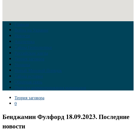
Главная
Война на Украине
Новости
Аналитика
Тайны Геополитики
Российские элиты
Теория заговора
Украина
Новый Мировой Порядок
Тайны истории
Обратная связь
Правила комментирования материалов
Теория заговора
0
Бенджамин Фулфорд 18.09.2023. Последние
новости