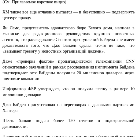
(См. Прилагаемое короткое видео)
ХМ также все еще отчаянно пытается — и безуспешно — подвергнуть
цензуре правду.
Ян Сэмс, представитель адвокатского бюро Белого дома, написал в
«записке для редакционного руководства» крупных новостных
агентств, что расследование Сенатом преступлений Байдена «не имеет
доказательств того, что Джо Байден сделал что-то не так», что
«вызывает тревогу у новостных организаций должен».
Даже «проверка фактов» пропагандистской телекомпании CNN
относительно заявлений в рамках расследования импичмента Байдена
подтверждает это: Байдены получили 20 миллионов долларов через
почтовые компании
Информатор ФБР утверждает, что он получил взятку в размере 10
миллионов долларов
Джо Байден присутствовал на переговорах с деловыми партнерами
Хантера
Шесть банков подали более 150 отчетов о подозрительной
деятельности.
Приведенный ниже клип показывает, что вновь обретенный интерес