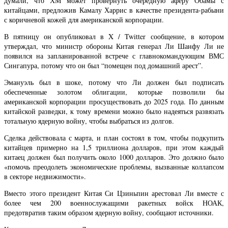
думали, что ХМ может провернуть очередную аферу Обамы с
китайцами, предложив Камалу Харрис в качестве президента-рабыни
с коричневой кожей для американской корпорации.
В пятницу он опубликовал в X / Twitter сообщение, в котором
утверждал, что министр обороны Китая генерал Ли Шанфу Ли не
появился на запланированной встрече с главнокомандующим ВМС
Сингапура, потому что он был “помещен под домашний арест”.
Эмануэль был в шоке, потому что Ли должен был подписать
обеспеченные золотом облигации, которые позволили бы
американской корпорации просуществовать до 2025 года. По данным
китайской разведки, к тому времени можно было надеяться развязать
тотальную ядерную войну, чтобы выбраться из долгов.
Сделка действовала с марта, и план состоял в том, чтобы подкупить
китайцев примерно на 1,5 триллиона долларов, при этом каждый
китаец должен был получить около 1000 долларов. Это должно было
«помочь преодолеть экономические проблемы, вызванные коллапсом
в секторе недвижимости».
Вместо этого президент Китая Си Цзиньпин арестовал Ли вместе с
более чем 200 военнослужащими ракетных войск НОАК,
предотвратив таким образом ядерную войну, сообщают источники.