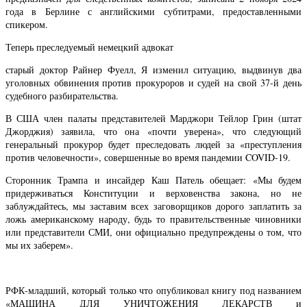
года в Берлине с английскими субтитрами, предоставленными
спикером.
Теперь преследуемый немецкий адвокат
старый доктор Райнер Фуелл, Я изменил ситуацию, выдвинув два
уголовных обвинения против прокуроров и судей на свой 37-й день
судебного разбирательства.
В США член палаты представителей Марджори Тейлор Грин (штат
Джорджия) заявила, что она «почти уверена», что следующий
генеральный прокурор будет преследовать людей за «преступления
против человечности», совершенные во время пандемии COVID-19.
Сторонник Трампа и инсайдер Каш Патель обещает: «Мы будем
придерживаться Конституции и верховенства закона, но не
заблуждайтесь, мы заставим всех заговорщиков дорого заплатить за
ложь американскому народу, будь то правительственные чиновники
или представители СМИ, они официально предупреждены о том, что
мы их заберем».
РФК-младший, который только что опубликовал книгу под названием
«МАШИНА ДЛЯ УНИЧТОЖЕНИЯ ЛЕКАРСТВ и