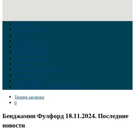
Главная
Война на Украине
Новости
Аналитика
Тайны Геополитики
Российские элиты
Теория заговора
Украина
Новый Мировой Порядок
Тайны истории
Обратная связь
Правила комментирования материалов
Теория заговора
0
Бенджамин Фулфорд 18.11.2024. Последние
новости