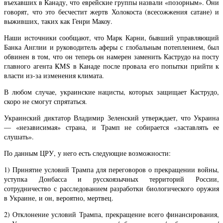
въехавших в Канаду, что еврейские группы назвали «позорным». Они
говорят, что это бесчестит жертв Холокоста (всесожжения сатане) и
выживших, таких как Генри Макоу.
Наши источники сообщают, что Марк Карни, бывший управляющий
Банка Англии и руководитель аферы с глобальным потеплением, был
обвинен в том, что он теперь он намерен заменить Каструдо на посту
главного агента KMS в Канаде после провала его попытки прийти к
власти из-за изменения климата.
В любом случае, украинские нацисты, которых защищает Каструдо,
скоро не смогут спрятаться.
Украинский диктатор Владимир Зеленский утверждает, что Украина
— «независимая» страна, и Трамп не собирается «заставлять ее
слушать».
По данным ЦРУ, у него есть следующие возможности:
1) Принятие условий Трампа для переговоров о прекращении войны,
уступка Донбасса и русскоязычных территорий России,
сотрудничество с расследованием разработки биологического оружия
в Украине, и он, вероятно, мертвец.
2) Отклонение условий Трампа, прекращение всего финансирования,