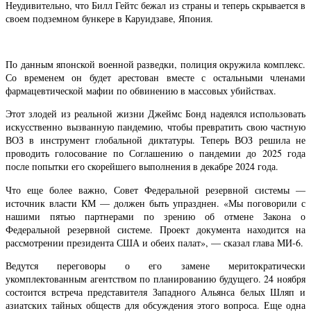
Неудивительно, что Билл Гейтс бежал из страны и теперь скрывается в
своем подземном бункере в Каруидзаве, Япония.
По данным японской военной разведки, полиция окружила комплекс.
Со временем он будет арестован вместе с остальными членами
фармацевтической мафии по обвинению в массовых убийствах.
Этот злодей из реальной жизни Джеймс Бонд надеялся использовать
искусственно вызванную пандемию, чтобы превратить свою частную
ВОЗ в инструмент глобальной диктатуры. Теперь ВОЗ решила не
проводить голосование по Соглашению о пандемии до 2025 года
после попытки его скорейшего выполнения в декабре 2024 года.
Что еще более важно, Совет Федеральной резервной системы —
источник власти КМ — должен быть упразднен. «Мы поговорили с
нашими пятью партнерами по зрению об отмене Закона о
Федеральной резервной системе. Проект документа находится на
рассмотрении президента США и обеих палат», — сказал глава МИ-6.
Ведутся переговоры о его замене меритократически
укомплектованным агентством по планированию будущего. 24 ноября
состоится встреча представителя Западного Альянса белых Шляп и
азиатских тайных обществ для обсуждения этого вопроса. Еще одна