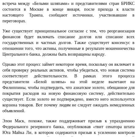
встреча между «Белыми шляпами» и представителями стран БРИКС
состоится в Москве в конце января, после прихода к власти
настоящего Трампа, сообщают источники, участвовавшие в
переговорах.
Уже существует принципиальное согласие с тем, что реорганизация
финансов будет включать списание долгов или списание всех
государственных и частных долгов. Также существует консенсус в
отношении того, что активы, полученные в результате мошенничества
Центрального банка, должны быть возвращены народу.
Однако этот процесс займет некоторое время, поскольку он включает в
себя проверку реальных активов, чтобы убедиться, что новая система
соответствует действительности. В рамках этого процесса
представители «Белой шляпы» на этой неделе вылетают на
Филиппины, чтобы подтвердить, что азиатское золото, обещанное для
покрытия расходов на новую финансовую систему, действительно
существует. Если золото не подтверждено, вместо него используется
корзина товаров. Вот почему людям не следует ожидать немедленных
объявлений.
Элон Маск, похоже, также поддерживает призыв к упразднению
Федерального резервного банка, опубликовав «твит сенатора штата
Юта Майка Ли, в котором содержится призыв к усилению контроля