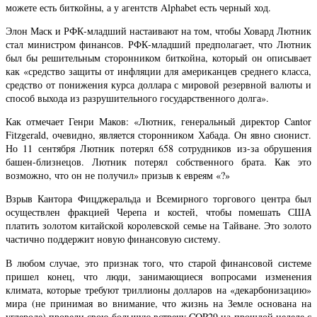
можете есть биткойны, а у агентств Alphabet есть черный ход.
Элон Маск и РФК-младший настаивают на том, чтобы Ховард Лютник
стал министром финансов. РФК-младший предполагает, что Лютник
был бы решительным сторонником биткойна, который он описывает
как «средство защиты от инфляции для американцев среднего класса,
средство от понижения курса доллара с мировой резервной валюты и
способ выхода из разрушительного государственного долга».
Как отмечает Генри Маков: «Лютник, генеральный директор Cantor
Fitzgerald, очевидно, является сторонником Хабада. Он явно сионист.
Но 11 сентября Лютник потерял 658 сотрудников из-за обрушения
башен-близнецов. Лютник потерял собственного брата. Как это
возможно, что он не получил» призыв к евреям «?»
Взрыв Кантора Фицджеральда и Всемирного торгового центра был
осуществлен фракцией Черепа и костей, чтобы помешать США
платить золотом китайской королевской семье на Тайване. Это золото
частично поддержит новую финансовую систему.
В любом случае, это признак того, что старой финансовой системе
пришел конец, что люди, занимающиеся вопросами изменения
климата, которые требуют триллионы долларов на «декарбонизацию»
мира (не принимая во внимание, что жизнь на Земле основана на
углероде) провели свою большую встречу COP29 на прошлой неделе с