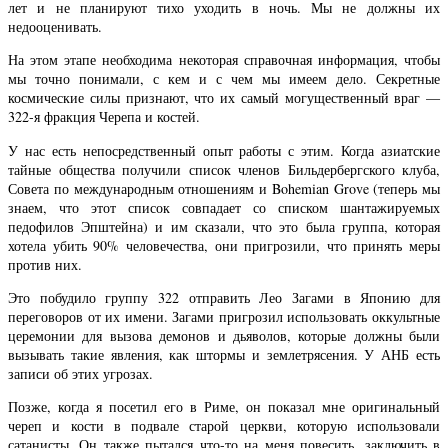
лет и не планируют тихо уходить в ночь. Мы не должны их
недооценивать.
На этом этапе необходима некоторая справочная информация, чтобы
мы точно понимали, с кем и с чем мы имеем дело. Секретные
космические силы признают, что их самый могущественный враг —
322-я фракция Черепа и костей.
У нас есть непосредственный опыт работы с этим. Когда азиатские
тайные общества получили список членов Бильдербергского клуба,
Совета по международным отношениям и Bohemian Grove (теперь мы
знаем, что этот список совпадает со списком шантажируемых
педофилов Эпштейна) и им сказали, что это была группа, которая
хотела убить 90% человечества, они пригрозили, что принять меры
против них.
Это побудило группу 322 отправить Лео Загами в Японию для
переговоров от их имени. Загами пригрозил использовать оккультные
церемонии для вызова демонов и дьяволов, которые должны были
вызывать такие явления, как штормы и землетрясения. У АНБ есть
записи об этих угрозах.
Позже, когда я посетил его в Риме, он показал мне оригинальный
череп и кости в подвале старой церкви, которую использовали
сатанисты. Он также пытался что-то на меня повесить, заключить в