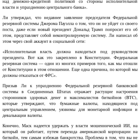
над денежно-кредитной политикой со стороны исполнительной
власти и упразднению центрального банка».
Ли утверждал, что недавнее заявление председателя Федеральной
резервной системы Джерома Пауэлла о том, что он не уйдет со своего
поста, даже если новый президент Дональд Трамп попросит его об
этом, представляет собой неконтролируемую систему. Ли написал об
этом через свой аккаунт в социальной сети:
«Исполнительная власть должна находиться под руководством
президента. Вот как это закреплено в Конституции. Федеральная
резервная система — один из многих примеров того, как мы отошли
от Конституции в этом отношении. Еще одна причина, по которой мы
должны отказаться от ФРС».
Призыв Ли к упразднению Федеральной резервной банковской
системы в Соединенных Штатах отражает растущие настроения
сторонников здоровых денег и максималистов биткойнов (BTC),
которые утверждают, что бумажные валюты, находящиеся под
центральным управлением, уязвимы для монетарной инфляции и
девальвации валюты.
Конечно, Маск надеется удержать у власти мошеннический ИИ, на
который он работает, путем перехода американской корпорации на
биткойн, тем самым избежав банкротства. Проблема в том, что вы не