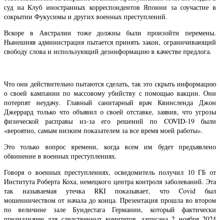
суд на Клуб иностранных корреспондентов Японии за соучастие в
сокрытии Фукусимы и других военных преступлений.
Вскоре в Австралии тоже должны были произойти перемены.
Нынешняя администрация пытается принять закон, ограничивающий
свободу слова и использующий дезинформацию в качестве предлога.
Что они действительно пытаются сделать, так это скрыть информацию
о своей кампании по массовому убийству с помощью вакцин. Они
потерпят неудачу. Главный санитарный врач Квинсленда Джон
Джеррард только что объявил о своей отставке, заявив, что угрозы
физической расправы из-за его решений по COVID-19 были
«вероятно, самым низким показателем за все время моей работы».
Это только вопрос времени, когда всем им будет предъявлено
обвинение в военных преступлениях.
Говоря о военных преступлениях, осведомитель получил 10 ГБ от
Института Роберта Коха, немецкого центра контроля заболеваний. Эта
так называемая утечка RKI показывает, что Covid был
мошенничеством от начала до конца. Презентация прошла во втором
по величине зале Бундестага Германии, который фактически
предназначен для следственных комитетов, записана 2 ноября 2024