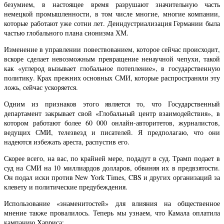
безумием, в настоящее время разрушают значительную часть
немецкой промышленности, в том числе многие, многие компании,
которые работают уже сотни лет. Деиндустриализация Германии была
частью глобального плана сионизма ХМ.
Изменение в управлении повествованием, которое сейчас происходит,
вскоре сделает невозможным превращение ненаучной чепухи, такой
как «углерод вызывает глобальное потепление», в государственную
политику. Крах прежних основных СМИ, которые распространяли эту
ложь, сейчас ускоряется.
Одним из признаков этого является то, что Государственный
департамент закрывает свой «Глобальный центр взаимодействия», в
котором работают более 60 000 онлайн-авторитетов, журналистов,
ведущих СМИ, телезвезд и писателей. Я предполагаю, что они
надеются избежать ареста, распустив его.
Скорее всего, на вас, по крайней мере, подадут в суд. Трамп подает в
суд на СМИ на 10 миллиардов долларов, обвиняя их в предвзятости.
Он подал иски против New York Times, CBS и других организаций за
клевету и политические предубеждения.
Использование «знаменитостей» для влияния на общественное
мнение также провалилось. Теперь мы узнаем, что Камала оплатила
кампанию Харриса: