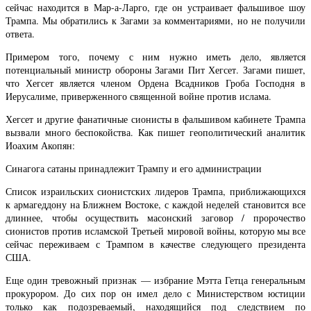
сейчас находится в Мар-а-Ларго, где он устраивает фальшивое шоу
Трампа. Мы обратились к Загами за комментариями, но не получили
ответа.
Примером того, почему с ним нужно иметь дело, является
потенциальный министр обороны Загами Пит Хегсет. Загами пишет,
что Хегсет является членом Ордена Всадников Гроба Господня в
Иерусалиме, приверженного священной войне против ислама.
Хегсет и другие фанатичные сионисты в фальшивом кабинете Трампа
вызвали много беспокойства. Как пишет геополитический аналитик
Иоахим Акопян:
Синагога сатаны принадлежит Трампу и его администрации
Список израильских сионистских лидеров Трампа, приближающихся
к армагеддону на Ближнем Востоке, с каждой неделей становится все
длиннее, чтобы осуществить масонский заговор / пророчество
сионистов против исламской Третьей мировой войны, которую мы все
сейчас переживаем с Трампом в качестве следующего президента
США.
Еще один тревожный признак — избрание Мэтта Гетца генеральным
прокурором. До сих пор он имел дело с Министерством юстиции
только как подозреваемый, находящийся под следствием по