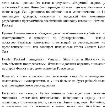
жена также пропали без вести в результате «безумной аварии» у
побережья Италии. Линч был оправдан по всем пунктам обвинения в
июне в суде Сан-Франциско по обвинению в мошенничестве на 11
миллиардов долларов, связанном с продажей его компании-
разработчика программного обеспечения Autonomy компании Hewlett-
Packard.
Против Неизвестного возбуждено дело по обвинению в убийстве по
неосторожности и нападении по неосторожности», — заявил
прокурор Раффаэле Каммарано, отвечающий за расследование, на
пресс-конференции, как сообщает итальянская газета Corriere Della
Sera
Hewlett Packard принадлежит Vanguard, State Street и BlackRock, то
есть обычным подозреваемым. Итальянцы должны обратить внимание
на Ларри Финка и его джентльменов Рокфеллера.
Конечно, вполне возможно, что итальянцы скоро будут наводнены
нелегальными иммигрантами, и у них больше не будет рабочей силы
для проведения этого расследования.
Несколько лет назад в Техасе возникла блестящая идея: вывезти
миллионы нелегальных иммигрантов, наводнивших страну из-за
политики, в отдаленные места, такие как Вашингтон, округ Колумбия,
и перевезти их на автобусах в такие места, как Нью-Йорк и