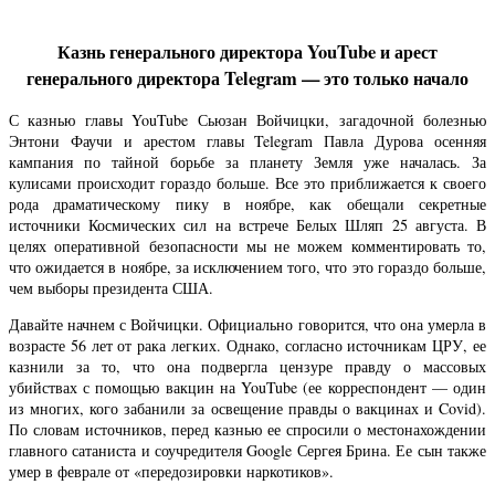
Казнь генерального директора YouTube и арест
генерального директора Telegram — это только начало
С казнью главы YouTube Сьюзан Войчицки, загадочной болезнью
Энтони Фаучи и арестом главы Telegram Павла Дурова осенняя
кампания по тайной борьбе за планету Земля уже началась. За
кулисами происходит гораздо больше. Все это приближается к своего
рода драматическому пику в ноябре, как обещали секретные
источники Космических сил на встрече Белых Шляп 25 августа. В
целях оперативной безопасности мы не можем комментировать то,
что ожидается в ноябре, за исключением того, что это гораздо больше,
чем выборы президента США.
Давайте начнем с Войчицки. Официально говорится, что она умерла в
возрасте 56 лет от рака легких. Однако, согласно источникам ЦРУ, ее
казнили за то, что она подвергла цензуре правду о массовых
убийствах с помощью вакцин на YouTube (ее корреспондент — один
из многих, кого забанили за освещение правды о вакцинах и Covid).
По словам источников, перед казнью ее спросили о местонахождении
главного сатаниста и соучредителя Google Сергея Брина. Ее сын также
умер в феврале от «передозировки наркотиков».