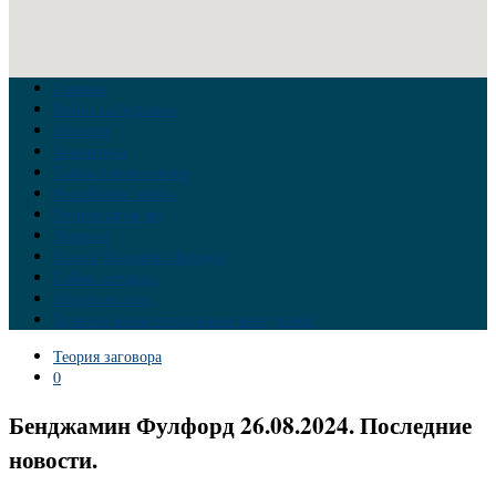
Главная
Война на Украине
Новости
Аналитика
Тайны Геополитики
Российские элиты
Теория заговора
Украина
Новый Мировой Порядок
Тайны истории
Обратная связь
Правила комментирования материалов
Теория заговора
0
Бенджамин Фулфорд 26.08.2024. Последние
новости.