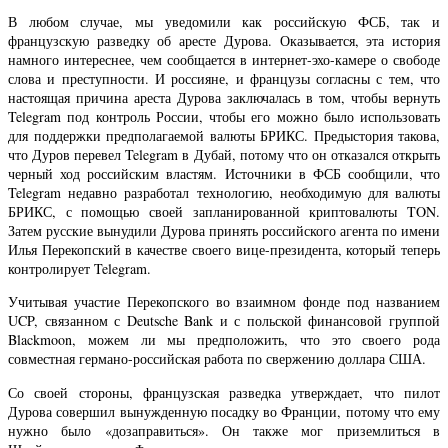
В любом случае, мы уведомили как российскую ФСБ, так и
французскую разведку об аресте Дурова. Оказывается, эта история
намного интереснее, чем сообщается в интернет-эхо-камере о свободе
слова и преступности. И россияне, и французы согласны с тем, что
настоящая причина ареста Дурова заключалась в том, чтобы вернуть
Telegram под контроль России, чтобы его можно было использовать
для поддержки предполагаемой валюты БРИКС. Предыстория такова,
что Дуров перевел Telegram в Дубай, потому что он отказался открыть
черный ход российским властям. Источники в ФСБ сообщили, что
Telegram недавно разработал технологию, необходимую для валюты
БРИКС, с помощью своей запланированной криптовалюты TON.
Затем русские вынудили Дурова принять российского агента по имени
Илья Перекопский в качестве своего вице-президента, который теперь
контролирует Telegram.
Учитывая участие Перекопского во взаимном фонде под названием
UCP, связанном с Deutsche Bank и с польской финансовой группой
Blackmoon, можем ли мы предположить, что это своего рода
совместная германо-российская работа по свержению доллара США.
Со своей стороны, французская разведка утверждает, что пилот
Дурова совершил вынужденную посадку во Франции, потому что ему
нужно было «дозаправиться». Он также мог приземлиться в