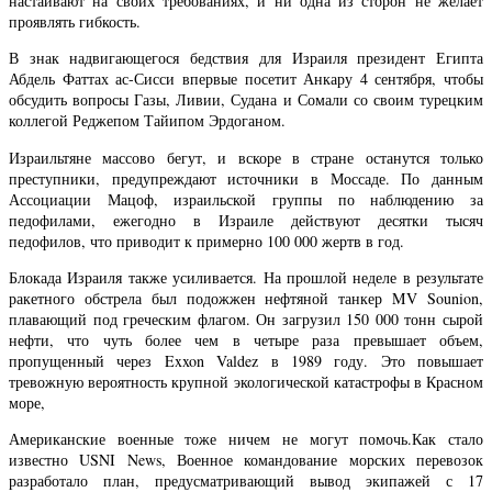
настаивают на своих требованиях, и ни одна из сторон не желает
проявлять гибкость.
В знак надвигающегося бедствия для Израиля президент Египта
Абдель Фаттах ас-Сисси впервые посетит Анкару 4 сентября, чтобы
обсудить вопросы Газы, Ливии, Судана и Сомали со своим турецким
коллегой Реджепом Тайипом Эрдоганом.
Израильтяне массово бегут, и вскоре в стране останутся только
преступники, предупреждают источники в Моссаде. По данным
Ассоциации Мацоф, израильской группы по наблюдению за
педофилами, ежегодно в Израиле действуют десятки тысяч
педофилов, что приводит к примерно 100 000 жертв в год.
Блокада Израиля также усиливается. На прошлой неделе в результате
ракетного обстрела был подожжен нефтяной танкер MV Sounion,
плавающий под греческим флагом. Он загрузил 150 000 тонн сырой
нефти, что чуть более чем в четыре раза превышает объем,
пропущенный через Exxon Valdez в 1989 году. Это повышает
тревожную вероятность крупной экологической катастрофы в Красном
море,
Американские военные тоже ничем не могут помочь.Как стало
известно USNI News, Военное командование морских перевозок
разработало план, предусматривающий вывод экипажей с 17