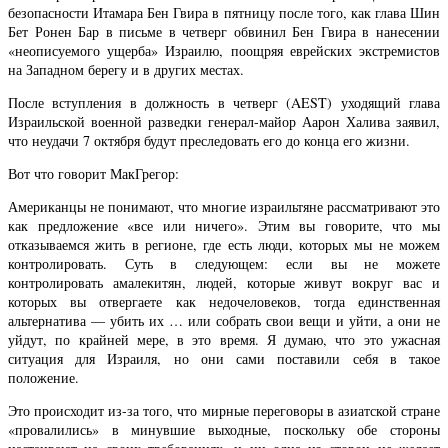
безопасности Итамара Бен Гвира в пятницу после того, как глава Шин
Бет Ронен Бар в письме в четверг обвинил Бен Гвира в нанесении
«неописуемого ущерба» Израилю, поощряя еврейских экстремистов
на Западном берегу и в других местах.
После вступления в должность в четверг (AEST) уходящий глава
Израильской военной разведки генерал-майор Аарон Халива заявил,
что неудачи 7 октября будут преследовать его до конца его жизни.
Вот что говорит МакГрегор:
Американцы не понимают, что многие израильтяне рассматривают это
как предложение «все или ничего». Этим вы говорите, что мы
отказываемся жить в регионе, где есть люди, которых мы не можем
контролировать. Суть в следующем: если вы не можете
контролировать амалекитян, людей, которые живут вокруг вас и
которых вы отвергаете как недочеловеков, тогда единственная
альтернатива — убить их … или собрать свои вещи и уйти, а они не
уйдут, по крайней мере, в это время. Я думаю, что это ужасная
ситуация для Израиля, но они сами поставили себя в такое
положение.
Это происходит из-за того, что мирные переговоры в азиатской стране
«провалились» в минувшие выходные, поскольку обе стороны