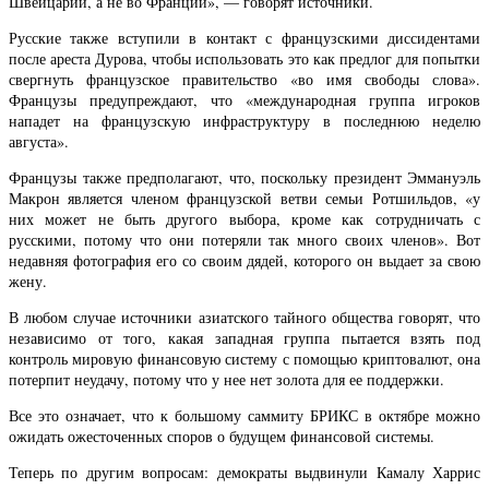
Швейцарии, а не во Франции», — говорят источники.
Русские также вступили в контакт с французскими диссидентами
после ареста Дурова, чтобы использовать это как предлог для попытки
свергнуть французское правительство «во имя свободы слова».
Французы предупреждают, что «международная группа игроков
нападет на французскую инфраструктуру в последнюю неделю
августа».
Французы также предполагают, что, поскольку президент Эммануэль
Макрон является членом французской ветви семьи Ротшильдов, «у
них может не быть другого выбора, кроме как сотрудничать с
русскими, потому что они потеряли так много своих членов». Вот
недавняя фотография его со своим дядей, которого он выдает за свою
жену.
В любом случае источники азиатского тайного общества говорят, что
независимо от того, какая западная группа пытается взять под
контроль мировую финансовую систему с помощью криптовалют, она
потерпит неудачу, потому что у нее нет золота для ее поддержки.
Все это означает, что к большому саммиту БРИКС в октябре можно
ожидать ожесточенных споров о будущем финансовой системы.
Теперь по другим вопросам: демократы выдвинули Камалу Харрис