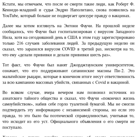
Кстати, мы отмечаем, что после ее смерти такие люди, как Роберт Ф.
Кеннеди-младший и судья Эндрю Наполитано, снова появились на
YouTube, который больше не подвергает цензуре правду о вакцинах.
Далее мы хотим взглянуть на Энтони Фаучи. На прошлой неделе
сообщалось, что Фаучи был госпитализирован с вирусом Западного
Нила, хотя на сегодняшний день в США в этом году зарегистрировано
только 216 случаев заболевания людей. За предыдущую неделю он
сказал, что заразился вирусом COVID в третий раз, несмотря на то,
что ему «делали прививки и делали прививки шесть раз».
Тот факт, что Фаучи был нанят Джорджтаунским университетом,
означает, что его поддерживают сатанинские масоны Пи-2. Это
мальтийские рыцари, которые в конечном итоге несут ответственность
за всю кампанию массовых убийств, связанных с Covid и вакциной.
Во всяком случае, вчера вечером нам позвонил источник из
азиатского тайного общества и сказал, что Фаучи «покончил жизнь
самоубийством», набив себе горло туалетной бумагой. Мы не смогли
подтвердить эту информацию с независимой стороны, но если это
правда, то это было бы поэтической справедливостью, учитывая то,
что исходит из его уст. Официального объявления о его смерти не
поступало.