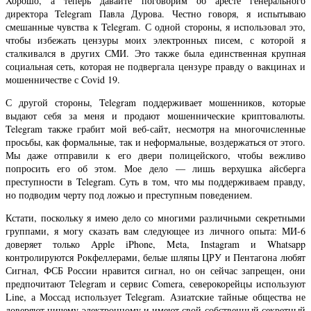
Хорошо, а теперь давайте поговорим об аресте генерального
директора Telegram Павла Дурова. Честно говоря, я испытываю
смешанные чувства к Telegram. С одной стороны, я использовал это,
чтобы избежать цензуры моих электронных писем, с которой я
сталкивался в других СМИ. Это также была единственная крупная
социальная сеть, которая не подвергала цензуре правду о вакцинах и
мошенничестве с Covid 19.
С другой стороны, Telegram поддерживает мошенников, которые
выдают себя за меня и продают мошеннические криптовалюты.
Telegram также грабит мой веб-сайт, несмотря на многочисленные
просьбы, как формальные, так и неформальные, воздержаться от этого.
Мы даже отправили к его двери полицейского, чтобы вежливо
попросить его об этом. Мое дело — лишь верхушка айсберга
преступности в Telegram. Суть в том, что мы поддерживаем правду,
но подводим черту под ложью и преступным поведением.
Кстати, поскольку я имею дело со многими различными секретными
группами, я могу сказать вам следующее из личного опыта: МИ-6
доверяет только Apple iPhone, Meta, Instagram и Whatsapp
контролируются Рокфеллерами, белые шляпы ЦРУ и Пентагона любят
Сигнал, ФСБ России нравится сигнал, но он сейчас запрещен, они
предпочитают Telegram и сервис Comera, северокорейцы используют
Line, а Моссад использует Telegram. Азиатские тайные общества не
доверяют ничему электронному и имеют свой собственный секретный