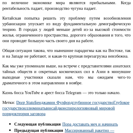
по величине экономике мира являются прибыльными. Когда
рентабельность падает, производство чугуна падает.
Китайская попытка решить эту проблему путем возобновления
урбанизации упускает из виду фундаментальную демографическую
теорию. В городах у людей меньше детей из-за высокой стоимости
жилья, ограниченного пространства, дорогого образования и того, что
они проводят большую часть своего дня на работе.
Общая ситуация такова, что нынешние парадигмы как на Востоке, так
и на Западе не работают, и какая-то крупная перезагрузка неизбежна.
Как мы уже упоминали выше, на встрече с представителями азиатских
тайных обществ и секретных космических сил в Азии в минувшие
выходные участники сказали нам, что мы ожидаем чего-то
драматичного в этом направлении в ноябре.
Казнь босса YouTube и арест босса Telegram — это только начало.
Метки:
Deep State
Бенджамин Фулфорд
глубинное государство
Глубокое
государство
иллюминаты
инсайд
конспирология
новый мировой
порядок
теория заговора
Следующая публикация
Пора доставать меч и начинать
Предыдущая публикация
Массированный ракетно —