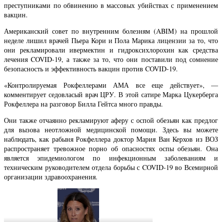
преступниками по обвинению в массовых убийствах с применением
вакцин.
Американский совет по внутренним болезням (ABIM) на прошлой
неделе лишил врачей Пьера Кори и Пола Марика лицензии за то, что
они рекламировали ивермектин и гидроксихлорохин как средства
лечения COVID-19, а также за то, что они поставили под сомнение
безопасность и эффективность вакцин против COVID-19.
«Контролируемая Рокфеллерами АМА все еще действует», —
комментирует седовласый врач ЦРУ. В этой сатире Марка Цукерберга
Рокфеллера на разговор Билла Гейтса много правды.
Они также отчаянно рекламируют аферу с оспой обезьян как предлог
для вызова неотложной медицинской помощи. Здесь вы можете
наблюдать, как рабыня Рокфеллера доктор Мария Ван Керхов из ВОЗ
распространяет тревожное порно об опасностях оспы обезьян. Она
является эпидемиологом по инфекционным заболеваниям и
техническим руководителем отдела борьбы с COVID-19 во Всемирной
организации здравоохранения.