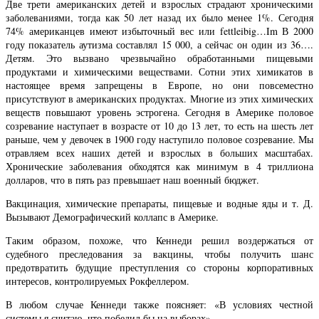
Две трети американских детей и взрослых страдают хроническими
заболеваниями, тогда как 50 лет назад их было менее 1%. Сегодня
74% американцев имеют избыточный вес или fettleibig…Im В 2000
году показатель аутизма составлял 15 000, а сейчас он один из 36….
Детям. Это вызвано чрезвычайно обработанными пищевыми
продуктами и химическими веществами. Сотни этих химикатов в
настоящее время запрещены в Европе, но они повсеместно
присутствуют в американских продуктах. Многие из этих химических
веществ повышают уровень эстрогена. Сегодня в Америке половое
созревание наступает в возрасте от 10 до 13 лет, то есть на шесть лет
раньше, чем у девочек в 1900 году наступило половое созревание. Мы
отравляем всех наших детей и взрослых в больших масштабах.
Хронические заболевания обходятся как минимум в 4 триллиона
долларов, что в пять раз превышает наш военный бюджет.
Вакцинация, химические препараты, пищевые и водные яды и т. Д.
Вызывают Демографический коллапс в Америке.
Таким образом, похоже, что Кеннеди решил воздержаться от
судебного преследования за вакцины, чтобы получить шанс
предотвратить будущие преступления со стороны корпоративных
интересов, контролируемых Рокфеллером.
В любом случае Кеннеди также поясняет: «В условиях честной
системы я считаю, что победил бы на выборах».