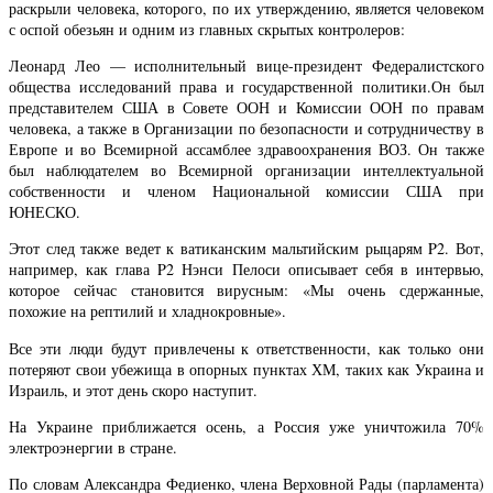
раскрыли человека, которого, по их утверждению, является человеком
с оспой обезьян и одним из главных скрытых контролеров:
Леонард Лео — исполнительный вице-президент Федералистского
общества исследований права и государственной политики.Он был
представителем США в Совете ООН и Комиссии ООН по правам
человека, а также в Организации по безопасности и сотрудничеству в
Европе и во Всемирной ассамблее здравоохранения ВОЗ. Он также
был наблюдателем во Всемирной организации интеллектуальной
собственности и членом Национальной комиссии США при
ЮНЕСКО.
Этот след также ведет к ватиканским мальтийским рыцарям P2. Вот,
например, как глава P2 Нэнси Пелоси описывает себя в интервью,
которое сейчас становится вирусным: «Мы очень сдержанные,
похожие на рептилий и хладнокровные».
Все эти люди будут привлечены к ответственности, как только они
потеряют свои убежища в опорных пунктах ХМ, таких как Украина и
Израиль, и этот день скоро наступит.
На Украине приближается осень, а Россия уже уничтожила 70%
электроэнергии в стране.
По словам Александра Федиенко, члена Верховной Рады (парламента)