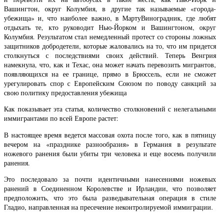
Вашингтон, округ Колумбия, в другие так называемые «города-
убежища» и, что наиболее важно, в МартуВиноградник, где любят
отдыхать те, кто руководит Нью-Йорком и Вашингтоном, округ
Колумбия. Результатом стал немедленный протест со стороны ложных
защитников добродетели, которые жаловались на то, что им придется
столкнуться с последствиями своих действий. Теперь Венгрия
намекнула, что, как и Техас, она может начать перевозить мигрантов,
появляющихся на ее границе, прямо в Брюссель, если не сможет
урегулировать спор с Европейским Союзом по поводу санкций за
свою политику предоставления убежища
Как показывает эта статья, количество столкновений с нелегальными
иммигрантами по всей Европе растет:
В настоящее время ведется массовая охота после того, как в пятницу
вечером на «празднике разнообразия» в Германия в результате
ножевого ранения были убиты три человека и еще восемь получили
ранения.
Это последовало за почти идентичными нанесениями ножевых
ранений в Соединенном Королевстве и Ирландии, что позволяет
предположить, что это была разведывательная операция в стиле
Гладио, направленная на пресечение неконтролируемой иммиграции.