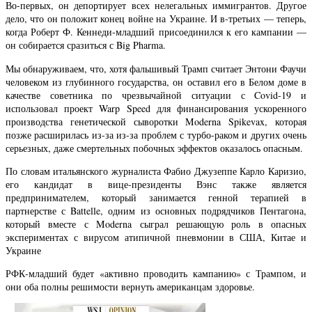
Во-первых, он депортирует всех нелегальных иммигрантов. Другое
дело, что он положит конец войне на Украине. И в-третьих — теперь,
когда Роберт Ф. Кеннеди-младший присоединился к его кампании —
он собирается сразиться с Big Pharma.
Мы обнаруживаем, что, хотя фальшивый Трамп считает Энтони Фаучи
человеком из глубинного государства, он оставил его в Белом доме в
качестве советника по чрезвычайной ситуации с Covid-19 и
использовал проект Warp Speed для финансирования ускоренного
производства генетической сыворотки Moderna Spikevax, которая
позже расширилась из-за из-за проблем с турбо-раком и других очень
серьезных, даже смертельных побочных эффектов оказалось опасным.
По словам итальянского журналиста Фабио Джузеппе Карло Каризио,
его кандидат в вице-президенты Вэнс также является
предпринимателем, который занимается генной терапией в
партнерстве с Battelle, одним из основных подрядчиков Пентагона,
который вместе с Moderna сыграл решающую роль в опасных
экспериментах с вирусом атипичной пневмонии в США, Китае и
Украине
РФК-младший будет «активно проводить кампанию» с Трампом, и
они оба полны решимости вернуть американцам здоровье.