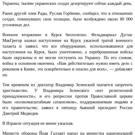
Украины, тысячи украинских солдат дезертируют сейчас каждый день.
Ранее другой член Рады, Руслан Горбенко, сообщил, что в отношении
солдат, покинувших свои позиции, было возбуждено около 80 000
уголовных дел.
Военное вторжение в Курск бесполезно. Фельдмаршал Дуглас
МакГрегор назвал наступление на Курск ужасной тратой военного
таланта и заявил, что все оборудование, использовавшееся для
наступления на Курск, было уничтожено, а переброшенные войска
были окружены и не могли отступить на Украину. По его словам,
война в основном окончена. «Нам действительно нужно иметь дело с
режимом в Киеве, это оскорбительно и опасно для всех», — добавляет
он.
Тем временем их диктатор Владимир Зеленский пытается запретить
христианство. У Владимира Зеленского «нет религиозной
принадлежности», и его репрессии против Православной церкви
были «полномасштабным сатанизмом», поддерживаемым людьми в
его правительстве, заявил в пятницу бывший президент России
Дмитрий Медведев.
В Израиле ситуация не менее ужасная.
Министр обороны Йоав Галлант напал на министра национальной