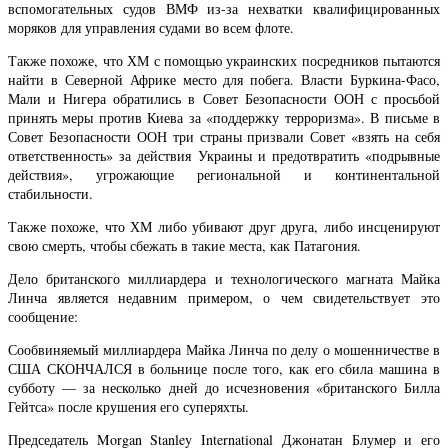
вспомогательных судов ВМФ из-за нехватки квалифицированных
моряков для управления судами во всем флоте.
Также похоже, что ХМ с помощью украинских посредников пытаются
найти в Северной Африке место для побега. Власти Буркина-Фасо,
Мали и Нигера обратились в Совет Безопасности ООН с просьбой
принять меры против Киева за «поддержку терроризма». В письме в
Совет Безопасности ООН три страны призвали Совет «взять на себя
ответственность» за действия Украины и предотвратить «подрывные
действия», угрожающие региональной и континентальной
стабильности.
Также похоже, что ХМ либо убивают друг друга, либо инсценируют
свою смерть, чтобы сбежать в такие места, как Патагония.
Дело британского миллиардера и технологического магната Майка
Линча является недавним примером, о чем свидетельствует это
сообщение:
Сообвиняемый миллиардера Майка Линча по делу о мошенничестве в
США СКОНЧАЛСЯ в больнице после того, как его сбила машина в
субботу — за несколько дней до исчезновения «британского Билла
Гейтса» после крушения его суперяхты.
Председатель Morgan Stanley International Джонатан Блумер и его