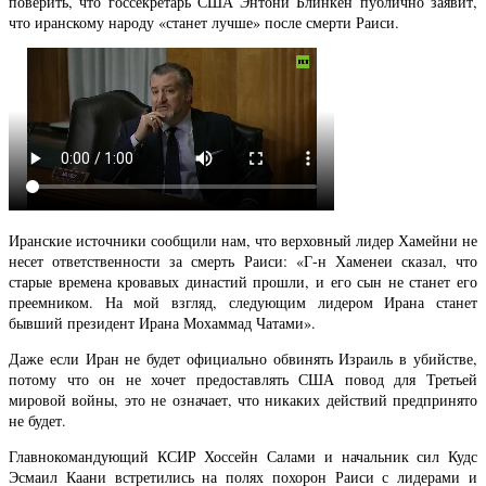
поверить, что госсекретарь США Энтони Блинкен публично заявит,
что иранскому народу «станет лучше» после смерти Раиси.
Иранские источники сообщили нам, что верховный лидер Хамейни не
несет ответственности за смерть Раиси: «Г-н Хаменеи сказал, что
старые времена кровавых династий прошли, и его сын не станет его
преемником. На мой взгляд, следующим лидером Ирана станет
бывший президент Ирана Мохаммад Чатами».
Даже если Иран не будет официально обвинять Израиль в убийстве,
потому что он не хочет предоставлять США повод для Третьей
мировой войны, это не означает, что никаких действий предпринято
не будет.
Главнокомандующий КСИР Хоссейн Салами и начальник сил Кудс
Эсмаил Каани встретились на полях похорон Раиси с лидерами и