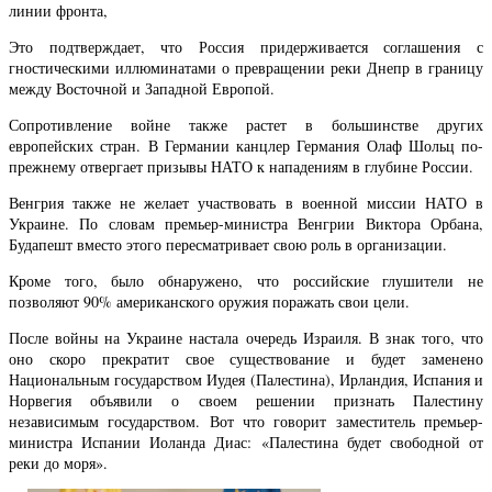
линии фронта,
Это подтверждает, что Россия придерживается соглашения с
гностическими иллюминатами о превращении реки Днепр в границу
между Восточной и Западной Европой.
Сопротивление войне также растет в большинстве других
европейских стран. В Германии канцлер Германия Олаф Шольц по-
прежнему отвергает призывы НАТО к нападениям в глубине России.
Венгрия также не желает участвовать в военной миссии НАТО в
Украине. По словам премьер-министра Венгрии Виктора Орбана,
Будапешт вместо этого пересматривает свою роль в организации.
Кроме того, было обнаружено, что российские глушители не
позволяют 90% американского оружия поражать свои цели.
После войны на Украине настала очередь Израиля. В знак того, что
оно скоро прекратит свое существование и будет заменено
Национальным государством Иудея (Палестина), Ирландия, Испания и
Норвегия объявили о своем решении признать Палестину
независимым государством. Вот что говорит заместитель премьер-
министра Испании Иоланда Диас: «Палестина будет свободной от
реки до моря».