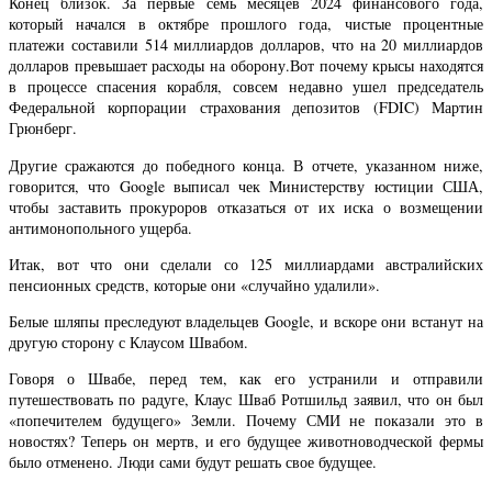
Конец близок. За первые семь месяцев 2024 финансового года,
который начался в октябре прошлого года, чистые процентные
платежи составили 514 миллиардов долларов, что на 20 миллиардов
долларов превышает расходы на оборону.Вот почему крысы находятся
в процессе спасения корабля, совсем недавно ушел председатель
Федеральной корпорации страхования депозитов (FDIC) Мартин
Грюнберг.
Другие сражаются до победного конца. В отчете, указанном ниже,
говорится, что Google выписал чек Министерству юстиции США,
чтобы заставить прокуроров отказаться от их иска о возмещении
антимонопольного ущерба.
Итак, вот что они сделали со 125 миллиардами австралийских
пенсионных средств, которые они «случайно удалили».
Белые шляпы преследуют владельцев Google, и вскоре они встанут на
другую сторону с Клаусом Швабом.
Говоря о Швабе, перед тем, как его устранили и отправили
путешествовать по радуге, Клаус Шваб Ротшильд заявил, что он был
«попечителем будущего» Земли. Почему СМИ не показали это в
новостях? Теперь он мертв, и его будущее животноводческой фермы
было отменено. Люди сами будут решать свое будущее.