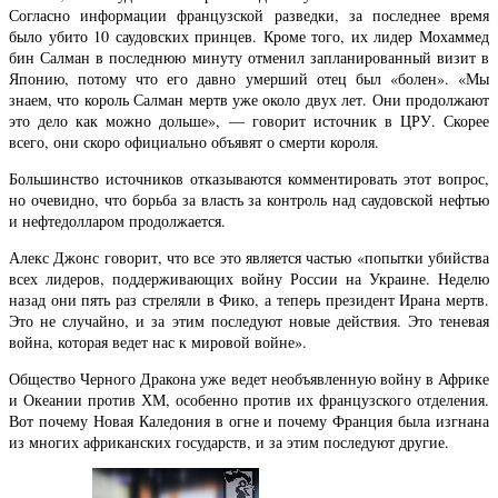
Согласно информации французской разведки, за последнее время
было убито 10 саудовских принцев. Кроме того, их лидер Мохаммед
бин Салман в последнюю минуту отменил запланированный визит в
Японию, потому что его давно умерший отец был «болен». «Мы
знаем, что король Салман мертв уже около двух лет. Они продолжают
это дело как можно дольше», — говорит источник в ЦРУ. Скорее
всего, они скоро официально объявят о смерти короля.
Большинство источников отказываются комментировать этот вопрос,
но очевидно, что борьба за власть за контроль над саудовской нефтью
и нефтедолларом продолжается.
Алекс Джонс говорит, что все это является частью «попытки убийства
всех лидеров, поддерживающих войну России на Украине. Неделю
назад они пять раз стреляли в Фико, а теперь президент Ирана мертв.
Это не случайно, и за этим последуют новые действия. Это теневая
война, которая ведет нас к мировой войне».
Общество Черного Дракона уже ведет необъявленную войну в Африке
и Океании против ХМ, особенно против их французского отделения.
Вот почему Новая Каледония в огне и почему Франция была изгнана
из многих африканских государств, и за этим последуют другие.