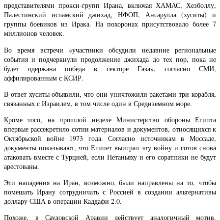
представителями прокси-групп Ирана, включая ХАМАС, Хезболлу,
Палестинский исламский джихад, НФОП, Ансарулла (хуситы) и
группы боевиков из Ирака. На похоронах присутствовало более 7
миллионов человек.
Во время встречи «участники обсудили недавние региональные
события и подчеркнули продолжение джихада до тех пор, пока не
будет одержана победа в секторе Газа», согласно СМИ,
аффилированным с КСИР.
В ответ хуситы объявили, что они уничтожили ракетами три корабля,
связанных с Израилем, в том числе один в Средиземном море.
Кроме того, на прошлой неделе Министерство обороны Египта
впервые рассекретило сотни материалов и документов, относящихся к
Октябрьской войне 1973 года. Согласно источникам в Моссаде,
документы показывают, что Египет выиграл эту войну и готов снова
атаковать вместе с Турцией, если Нетаньяху и его соратники не будут
арестованы.
Эти нападения на Иран, возможно, были направлены на то, чтобы
помешать Ирану сотрудничать с Россией в создании альтернативы
доллару США в операции Каддафи 2.0.
Похоже, в Саудовской Аравии действует аналогичный мотив.