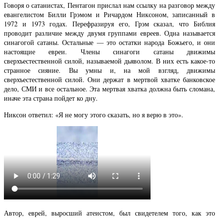
Говоря о сатанистах, Пентагон прислал нам ссылку на разговор между
евангелистом Билли Грэмом и Ричардом Никсоном, записанный в
1972 и 1973 годах. Перефразируя его, Грэм сказал, что Библия
проводит различие между двумя группами евреев. Одна называется
синагогой сатаны. Остальные — это остатки народа Божьего, и они
настоящие евреи. Члены синагоги сатаны движимы
сверхъестественной силой, называемой дьяволом. В них есть какое-то
странное сияние. Вы умны и, на мой взгляд, движимы
сверхъестественной силой. Они держат в мертвой хватке банковское
дело, СМИ и все остальное. Эта мертвая хватка должна быть сломана,
иначе эта страна пойдет ко дну.
Никсон ответил: «Я не могу этого сказать, но я верю в это».
Автор, еврей, выросший атеистом, был свидетелем того, как это