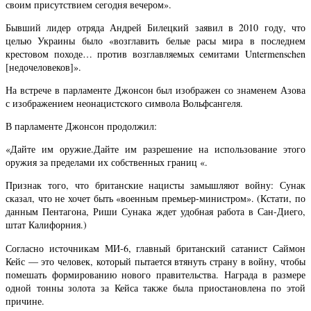
своим присутствием сегодня вечером».
Бывший лидер отряда Андрей Билецкий заявил в 2010 году, что
целью Украины было «возглавить белые расы мира в последнем
крестовом походе… против возглавляемых семитами Untermenschen
[недочеловеков]».
На встрече в парламенте Джонсон был изображен со знаменем Азова
с изображением неонацистского символа Вольфсангеля.
В парламенте Джонсон продолжил:
«Дайте им оружие.Дайте им разрешение на использование этого
оружия за пределами их собственных границ «.
Признак того, что британские нацисты замышляют войну: Сунак
сказал, что не хочет быть «военным премьер-министром». (Кстати, по
данным Пентагона, Риши Сунака ждет удобная работа в Сан-Диего,
штат Калифорния.)
Согласно источникам МИ-6, главный британский сатанист Саймон
Кейс — это человек, который пытается втянуть страну в войну, чтобы
помешать формированию нового правительства. Награда в размере
одной тонны золота за Кейса также была приостановлена по этой
причине.