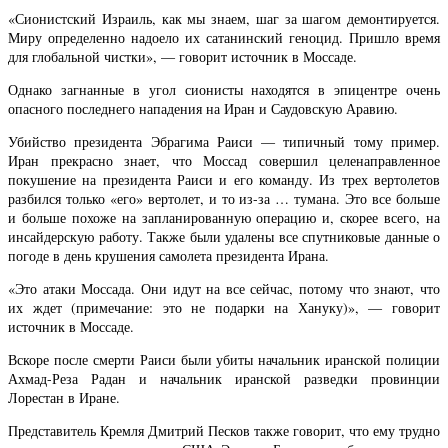
«Сионистский Израиль, как мы знаем, шаг за шагом демонтируется.
Миру определенно надоело их сатанинский геноцид. Пришло время
для глобальной чистки», — говорит источник в Моссаде.
Однако загнанные в угол сионисты находятся в эпицентре очень
опасного последнего нападения на Иран и Саудовскую Аравию.
Убийство президента Эбрагима Раиси — типичный тому пример.
Иран прекрасно знает, что Моссад совершил целенаправленное
покушение на президента Раиси и его команду. Из трех вертолетов
разбился только «его» вертолет, и то из-за … тумана. Это все больше
и больше похоже на запланированную операцию и, скорее всего, на
инсайдерскую работу. Также были удалены все спутниковые данные о
погоде в день крушения самолета президента Ирана.
«Это атаки Моссада. Они идут на все сейчас, потому что знают, что
их ждет (примечание: это не подарки на Хануку)», — говорит
источник в Моссаде.
Вскоре после смерти Раиси были убиты начальник иранской полиции
Ахмад-Реза Радан и начальник иранской разведки провинции
Лорестан в Иране.
Представитель Кремля Дмитрий Песков также говорит, что ему трудно