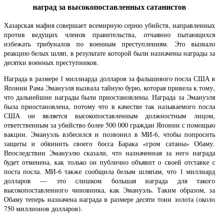
наград за высокопоставленных сатанистов
Хазарская мафия совершает всемирную серию убийств, направленных
против ведущих членов правительства, отчаянно пытающихся
избежать трибуналов по военным преступлениям. Это вызвало
реакцию белых шляп, в результате которой были назначены награды за
десятки военных преступников.
Награда в размере 1 миллиарда долларов за фальшивого посла США в
Японии Рама Эмануэля вызвала тайную бурю, которая привела к тому,
что дальнейшие награды были приостановлены. Награда за Эмануэля
была приостановлена, потому что в качестве так называемого посла
США он является высокопоставленным должностным лицом,
ответственным за убийство более 500 000 граждан Японии с помощью
вакцин. Эмануэль взбесился и позвонил в МИ-6, чтобы попросить
защиты и обвинить своего босса Барака «гром сатаны» Обаму.
Впоследствии Эмануэлю сказали, что назначенная за него награда
будет отменена, как только он публично объявит о своей отставке с
поста посла. МИ-6 также сообщила белым шляпам, что 1 миллиард
долларов — это слишком большая награда для такого
высокопоставленного чиновника, как Эмануэль. Таким образом, за
Обаму теперь назначена награда в размере десяти тонн золота (около
750 миллионов долларов).