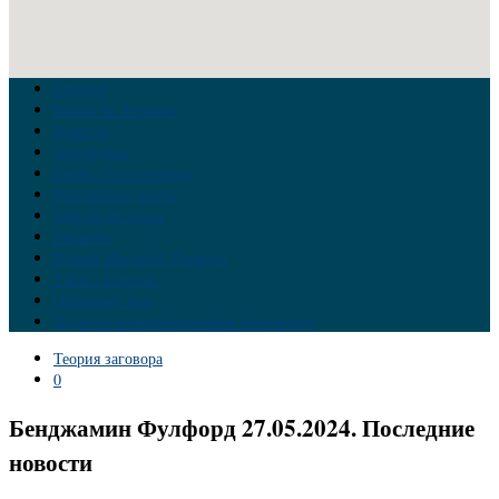
Главная
Война на Украине
Новости
Аналитика
Тайны Геополитики
Российские элиты
Теория заговора
Украина
Новый Мировой Порядок
Тайны истории
Обратная связь
Правила комментирования материалов
Теория заговора
0
Бенджамин Фулфорд 27.05.2024. Последние
новости