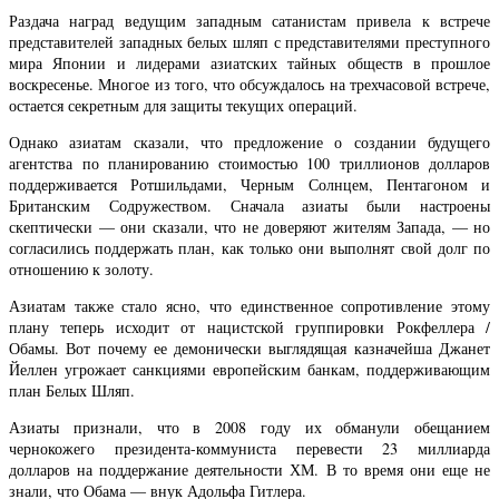
Раздача наград ведущим западным сатанистам привела к встрече
представителей западных белых шляп с представителями преступного
мира Японии и лидерами азиатских тайных обществ в прошлое
воскресенье. Многое из того, что обсуждалось на трехчасовой встрече,
остается секретным для защиты текущих операций.
Однако азиатам сказали, что предложение о создании будущего
агентства по планированию стоимостью 100 триллионов долларов
поддерживается Ротшильдами, Черным Солнцем, Пентагоном и
Британским Содружеством. Сначала азиаты были настроены
скептически — они сказали, что не доверяют жителям Запада, — но
согласились поддержать план, как только они выполнят свой долг по
отношению к золоту.
Азиатам также стало ясно, что единственное сопротивление этому
плану теперь исходит от нацистской группировки Рокфеллера /
Обамы. Вот почему ее демонически выглядящая казначейша Джанет
Йеллен угрожает санкциями европейским банкам, поддерживающим
план Белых Шляп.
Азиаты признали, что в 2008 году их обманули обещанием
чернокожего президента-коммуниста перевести 23 миллиарда
долларов на поддержание деятельности ХМ. В то время они еще не
знали, что Обама — внук Адольфа Гитлера.