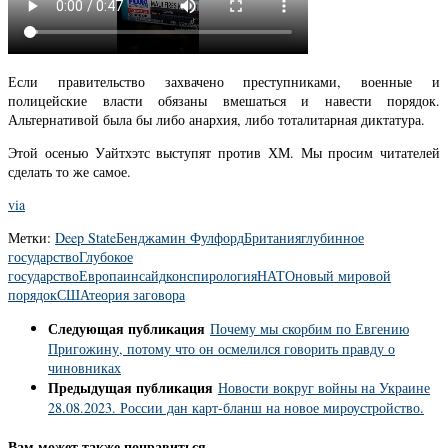
Если правительство захвачено преступниками, военные и
полицейские власти обязаны вмешаться и навести порядок.
Альтернативой была бы либо анархия, либо тоталитарная диктатура.
Этой осенью Уайтхэтс выступят против ХМ. Мы просим читателей
сделать то же самое.
via
Метки:
Deep State
Бенджамин Фулфорд
Британия
глубинное
государство
Глубокое
государство
Европа
инсайд
конспирология
НАТО
новый мировой
порядок
США
теория заговора
Следующая публикация
Почему мы скорбим по Евгению
Пригожину, потому что он осмелился говорить правду о
чиновниках
Предыдущая публикация
Новости вокруг войны на Украине
28.08.2023. России дан карт-бланш на новое мироустройство.
Вам может также понравиться...