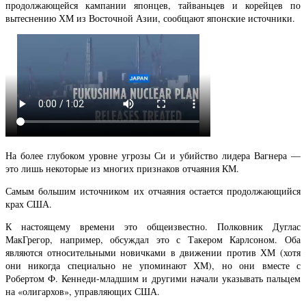
продолжающейся кампании японцев, тайваньцев и корейцев по
вытеснению ХМ из Восточной Азии, сообщают японские источники.
На более глубоком уровне угрозы Си и убийство лидера Вагнера —
это лишь некоторые из многих признаков отчаяния КМ.
Самым большим источником их отчаяния остается продолжающийся
крах США.
К настоящему времени это общеизвестно. Полковник Дуглас
МакГрегор, например, обсуждал это с Такером Карлсоном. Оба
являются относительными новичками в движении против ХМ (хотя
они никогда специально не упоминают ХМ), но они вместе с
Робертом Ф. Кеннеди-младшим и другими начали указывать пальцем
на «олигархов», управляющих США.