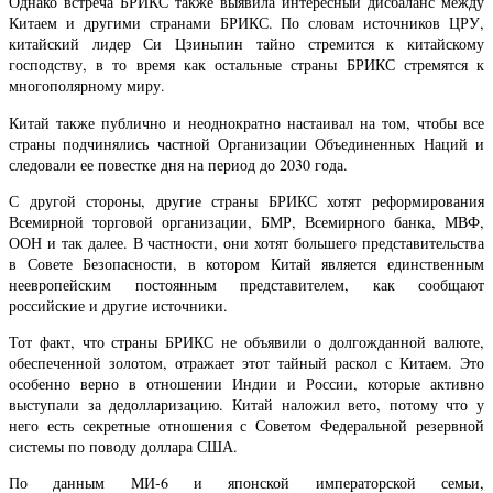
Однако встреча БРИКС также выявила интересный дисбаланс между
Китаем и другими странами БРИКС. По словам источников ЦРУ,
китайский лидер Си Цзиньпин тайно стремится к китайскому
господству, в то время как остальные страны БРИКС стремятся к
многополярному миру.
Китай также публично и неоднократно настаивал на том, чтобы все
страны подчинялись частной Организации Объединенных Наций и
следовали ее повестке дня на период до 2030 года.
С другой стороны, другие страны БРИКС хотят реформирования
Всемирной торговой организации, БМР, Всемирного банка, МВФ,
ООН и так далее. В частности, они хотят большего представительства
в Совете Безопасности, в котором Китай является единственным
неевропейским постоянным представителем, как сообщают
российские и другие источники.
Тот факт, что страны БРИКС не объявили о долгожданной валюте,
обеспеченной золотом, отражает этот тайный раскол с Китаем. Это
особенно верно в отношении Индии и России, которые активно
выступали за дедолларизацию. Китай наложил вето, потому что у
него есть секретные отношения с Советом Федеральной резервной
системы по поводу доллара США.
По данным МИ-6 и японской императорской семьи,