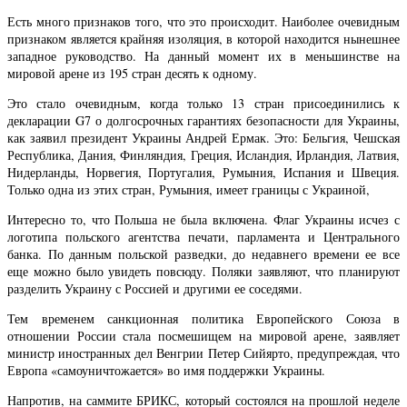
Есть много признаков того, что это происходит. Наиболее очевидным
признаком является крайняя изоляция, в которой находится нынешнее
западное руководство. На данный момент их в меньшинстве на
мировой арене из 195 стран десять к одному.
Это стало очевидным, когда только 13 стран присоединились к
декларации G7 о долгосрочных гарантиях безопасности для Украины,
как заявил президент Украины Андрей Ермак. Это: Бельгия, Чешская
Республика, Дания, Финляндия, Греция, Исландия, Ирландия, Латвия,
Нидерланды, Норвегия, Португалия, Румыния, Испания и Швеция.
Только одна из этих стран, Румыния, имеет границы с Украиной,
Интересно то, что Польша не была включена. Флаг Украины исчез с
логотипа польского агентства печати, парламента и Центрального
банка. По данным польской разведки, до недавнего времени ее все
еще можно было увидеть повсюду. Поляки заявляют, что планируют
разделить Украину с Россией и другими ее соседями.
Тем временем санкционная политика Европейского Союза в
отношении России стала посмешищем на мировой арене, заявляет
министр иностранных дел Венгрии Петер Сийярто, предупреждая, что
Европа «самоуничтожается» во имя поддержки Украины.
Напротив, на саммите БРИКС, который состоялся на прошлой неделе