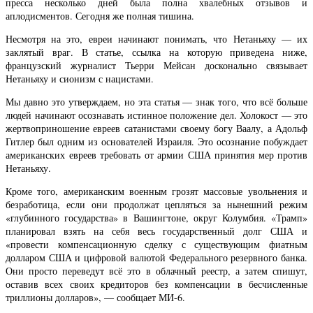
пресса несколько дней была полна хвалебных отзывов и
аплодисментов. Сегодня же полная тишина.
Несмотря на это, евреи начинают понимать, что Нетаньяху — их
заклятый враг. В статье, ссылка на которую приведена ниже,
французский журналист Тьерри Мейсан досконально связывает
Нетаньяху и сионизм с нацистами.
Мы давно это утверждаем, но эта статья — знак того, что всё больше
людей начинают осознавать истинное положение дел. Холокост — это
жертвоприношение евреев сатанистами своему богу Ваалу, а Адольф
Гитлер был одним из основателей Израиля. Это осознание побуждает
американских евреев требовать от армии США принятия мер против
Нетаньяху.
Кроме того, американским военным грозят массовые увольнения и
безработица, если они продолжат цепляться за нынешний режим
«глубинного государства» в Вашингтоне, округ Колумбия. «Трамп»
планировал взять на себя весь государственный долг США и
«провести компенсационную сделку с существующим фиатным
долларом США и цифровой валютой Федерального резервного банка.
Они просто переведут всё это в облачный реестр, а затем спишут,
оставив всех своих кредиторов без компенсации в бесчисленные
триллионы долларов», — сообщает МИ-6.