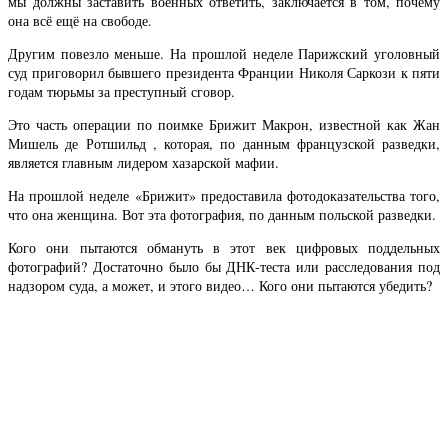
мы должны заставить военных ответить, заключается в том, почему
она всё ещё на свободе.
Другим повезло меньше. На прошлой неделе Парижский уголовный
суд приговорил бывшего президента Франции Николя Саркози к пяти
годам тюрьмы за преступный сговор.
Это часть операции по поимке Брижит Макрон, известной как Жан
Мишель де Ротшильд , которая, по данным французской разведки,
является главным лидером хазарской мафии.
На прошлой неделе «Брижит» предоставила фотодоказательства того,
что она женщина. Вот эта фотография, по данным польской разведки.
Кого они пытаются обмануть в этот век цифровых поддельных
фотографий? Достаточно было бы ДНК-теста или расследования под
надзором суда, а может, и этого видео… Кого они пытаются убедить?