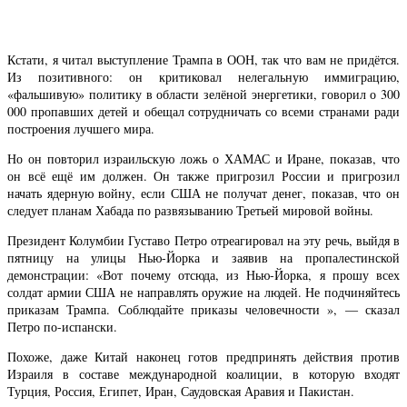
Кстати, я читал выступление Трампа в ООН, так что вам не придётся.
Из позитивного: он критиковал нелегальную иммиграцию,
«фальшивую» политику в области зелёной энергетики, говорил о 300
000 пропавших детей и обещал сотрудничать со всеми странами ради
построения лучшего мира.
Но он повторил израильскую ложь о ХАМАС и Иране, показав, что
он всё ещё им должен. Он также пригрозил России и пригрозил
начать ядерную войну, если США не получат денег, показав, что он
следует планам Хабада по развязыванию Третьей мировой войны.
Президент Колумбии Густаво Петро отреагировал на эту речь, выйдя в
пятницу на улицы Нью-Йорка и заявив на пропалестинской
демонстрации: «Вот почему отсюда, из Нью-Йорка, я прошу всех
солдат армии США не направлять оружие на людей. Не подчиняйтесь
приказам Трампа. Соблюдайте приказы человечности », — сказал
Петро по-испански.
Похоже, даже Китай наконец готов предпринять действия против
Израиля в составе международной коалиции, в которую входят
Турция, Россия, Египет, Иран, Саудовская Аравия и Пакистан.