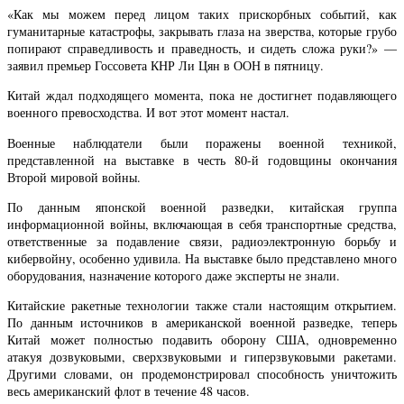
«Как мы можем перед лицом таких прискорбных событий, как
гуманитарные катастрофы, закрывать глаза на зверства, которые грубо
попирают справедливость и праведность, и сидеть сложа руки?» —
заявил премьер Госсовета КНР Ли Цян в ООН в пятницу.
Китай ждал подходящего момента, пока не достигнет подавляющего
военного превосходства. И вот этот момент настал.
Военные наблюдатели были поражены военной техникой,
представленной на выставке в честь 80-й годовщины окончания
Второй мировой войны.
По данным японской военной разведки, китайская группа
информационной войны, включающая в себя транспортные средства,
ответственные за подавление связи, радиоэлектронную борьбу и
кибервойну, особенно удивила. На выставке было представлено много
оборудования, назначение которого даже эксперты не знали.
Китайские ракетные технологии также стали настоящим открытием.
По данным источников в американской военной разведке, теперь
Китай может полностью подавить оборону США, одновременно
атакуя дозвуковыми, сверхзвуковыми и гиперзвуковыми ракетами.
Другими словами, он продемонстрировал способность уничтожить
весь американский флот в течение 48 часов.