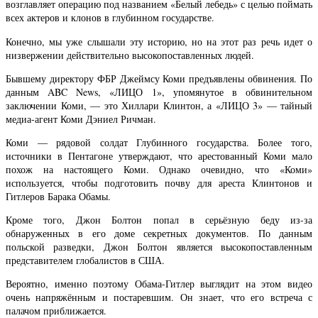
возглавляет операцию под названием «Белый лебедь» с целью поймать
всех актеров и клонов в глубинном государстве.
Конечно, мы уже слышали эту историю, но на этот раз речь идет о
низвержении действительно высокопоставленных людей.
Бывшему директору ФБР Джеймсу Коми предъявлены обвинения. По
данным ABC News, «ЛИЦО 1», упомянутое в обвинительном
заключении Коми, — это Хиллари Клинтон, а «ЛИЦО 3» — тайный
медиа-агент Коми Дэниел Ричман.
Коми — рядовой солдат Глубинного государства. Более того,
источники в Пентагоне утверждают, что арестованный Коми мало
похож на настоящего Коми. Однако очевидно, что «Коми»
используется, чтобы подготовить почву для ареста Клинтонов и
Гитлеров Барака Обамы.
Кроме того, Джон Болтон попал в серьёзную беду из-за
обнаруженных в его доме секретных документов. По данным
польской разведки, Джон Болтон является высокопоставленным
представителем глобалистов в США.
Вероятно, именно поэтому Обама-Гитлер выглядит на этом видео
очень напряжённым и постаревшим. Он знает, что его встреча с
палачом приближается.