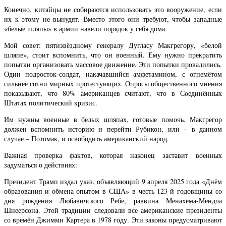
Конечно, китайцы не собираются использовать это вооружение, если
их к этому не вынудят. Вместо этого они требуют, чтобы западные
«белые шляпы» в армии навели порядок у себя дома.
Мой совет: пятизвёздному генералу Дугласу Макгрегору, «белой
шляпе», стоит вспомнить, что он военный. Ему нужно прекратить
попытки организовать массовое движение. Эти попытки провалились.
Один подросток-солдат, накачавшийся амфетамином, с огнемётом
сильнее сотни мирных протестующих. Опросы общественного мнения
показывают, что 80% американцев считают, что в Соединённых
Штатах политический кризис.
Им нужны военные в белых шляпах, готовые помочь. Макгрегор
должен вспомнить историю и перейти Рубикон, или – в данном
случае – Потомак, и освободить американский народ.
Важная проверка фактов, которая наконец заставит военных
задуматься о действиях:
Президент Трамп издал указ, объявляющий 9 апреля 2025 года «Днём
образования и обмена опытом в США» в честь 123-й годовщины со
дня рождения Любавичского Ребе, раввина Менахема-Мендла
Шнеерсона. Этой традиции следовали все американские президенты
со времён Джимми Картера в 1978 году. Эти законы предусматривают