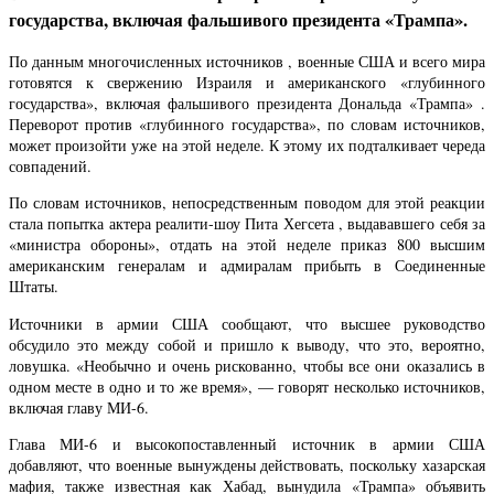
государства, включая фальшивого президента «Трампа».
По данным многочисленных источников , военные США и всего мира
готовятся к свержению Израиля и американского «глубинного
государства», включая фальшивого президента Дональда «Трампа» .
Переворот против «глубинного государства», по словам источников,
может произойти уже на этой неделе. К этому их подталкивает череда
совпадений.
По словам источников, непосредственным поводом для этой реакции
стала попытка актера реалити-шоу Пита Хегсета , выдававшего себя за
«министра обороны», отдать на этой неделе приказ 800 высшим
американским генералам и адмиралам прибыть в Соединенные
Штаты.
Источники в армии США сообщают, что высшее руководство
обсудило это между собой и пришло к выводу, что это, вероятно,
ловушка. «Необычно и очень рискованно, чтобы все они оказались в
одном месте в одно и то же время», — говорят несколько источников,
включая главу МИ-6.
Глава МИ-6 и высокопоставленный источник в армии США
добавляют, что военные вынуждены действовать, поскольку хазарская
мафия, также известная как Хабад, вынудила «Трампа» объявить