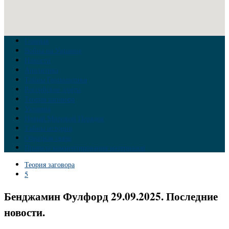
Главная
Война на Украине
Новости
Аналитика
Тайны Геополитики
Российские элиты
Теория заговора
Украина
Новый Мировой Порядок
Тайны истории
Обратная связь
Правила комментирования материалов
Теория заговора
5
Бенджамин Фулфорд 29.09.2025. Последние
новости.