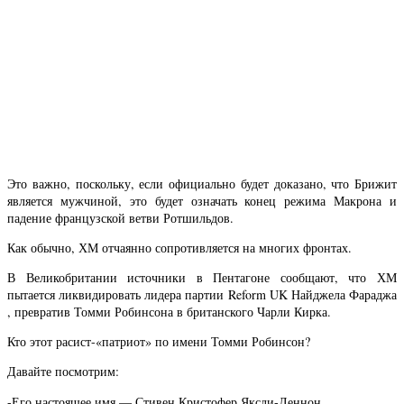
Это важно, поскольку, если официально будет доказано, что Брижит
является мужчиной, это будет означать конец режима Макрона и
падение французской ветви Ротшильдов.
Как обычно, ХМ отчаянно сопротивляется на многих фронтах.
В Великобритании источники в Пентагоне сообщают, что ХМ
пытается ликвидировать лидера партии Reform UK Найджела Фараджа
, превратив Томми Робинсона в британского Чарли Кирка.
Кто этот расист-«патриот» по имени Томми Робинсон?
Давайте посмотрим:
-Его настоящее имя — Стивен Кристофер Яксли-Леннон.