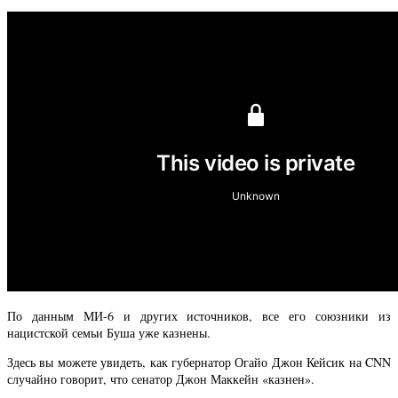
По данным МИ-6 и других источников, все его союзники из
нацистской семьи Буша уже казнены.
Здесь вы можете увидеть, как губернатор Огайо Джон Кейсик на CNN
случайно говорит, что сенатор Джон Маккейн «казнен».