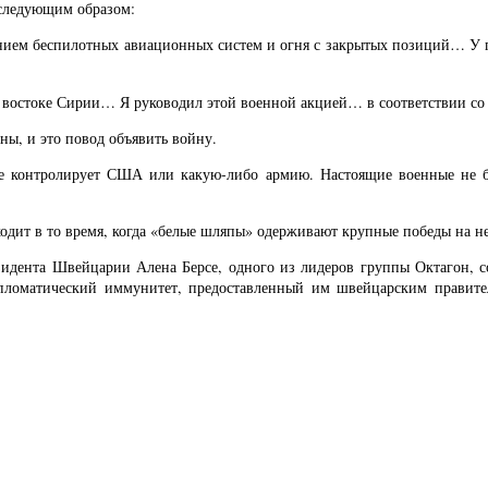
 следующим образом:
ием беспилотных авиационных систем и огня с закрытых позиций… У п
 востоке Сирии… Я руководил этой военной акцией… в соответствии с
оны, и это повод объявить войну.
е контролирует США или какую-либо армию. Настоящие военные не бу
одит в то время, когда «белые шляпы» одерживают крупные победы на н
зидента Швейцарии Алена Берсе, одного из лидеров группы Октагон, с
ломатический иммунитет, предоставленный им швейцарским правител