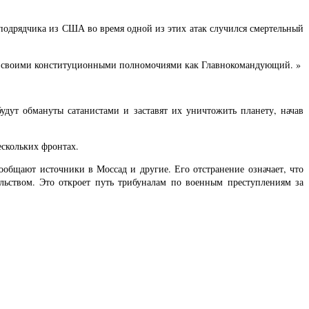
одрядчика из США во время одной из этих атак случился смертельный
о своими конституционными полномочиями как Главнокомандующий. »
дут обмануты сатанистами и заставят их уничтожить планету, начав
ескольких фронтах.
ообщают источники в Моссад и другие. Его отстранение означает, что
ьством. Это откроет путь трибуналам по военным преступлениям за