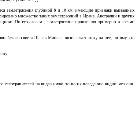
тся землетрясения глубиной 8 и 10 км, имеющие признаки вызванных
трировано множество таких землетрясений в Иране, Австралии и других
циско. По его словам , землетрясение произошло примерно в восьми
ропейского совета Шарль Мишель возглавляет атаку на нее, потому что
аину.
о телохранителей на видео ниже, то по их поведению видно, что они,