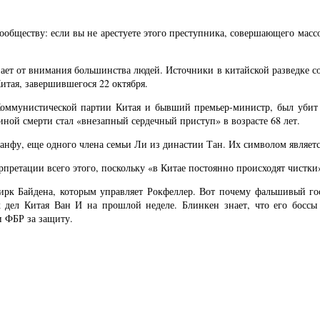
обществу: если вы не арестуете этого преступника, совершающего массов
льзает от внимания большинства людей. Источники в китайской разведке 
итая, завершившегося 22 октября.
оммунистической партии Китая и бывший премьер-министр, был убит за
ой смерти стал «внезапный сердечный приступ» в возрасте 68 лет.
нфу, еще одного члена семьи Ли из династии Тан. Их символом являетс
рпретации всего этого, поскольку «в Китае постоянно происходят чистки
цирк Байдена, которым управляет Рокфеллер. Вот почему фальшивый г
 дел Китая Ван И на прошлой неделе. Блинкен знает, что его боссы 
и ФБР за защиту.