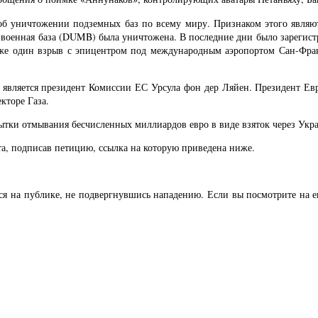
б уничтожении подземных баз по всему миру. Признаком этого являю
я военная база (DUMB) была уничтожена. В последние дни было зарегис
же один взрыв с эпицентром под международным аэропортом Сан-Фран
, является президент Комиссии ЕС Урсула фон дер Ляйен. Президент Ев
кторе Газа.
ытки отмывания бесчисленных миллиардов евро в виде взяток через Укр
та, подписав петицию, ссылка на которую приведена ниже.
ся на публике, не подвергнувшись нападению. Если вы посмотрите на ег