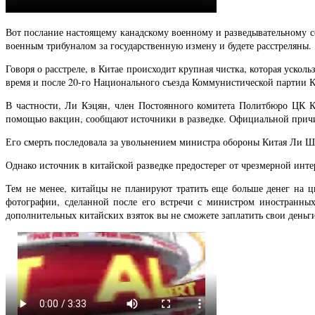
Вот послание настоящему канадскому военному и разведывательному со
военным трибуналом за государственную измену и будете расстреляны.
Говоря о расстреле, в Китае происходит крупная чистка, которая уско
время и после 20-го Национального съезда Коммунистической партии К
В частности, Ли Кэцян, член Постоянного комитета Политбюро ЦК К
помощью вакцин, сообщают источники в разведке. Официальной причин
Его смерть последовала за увольнением министра обороны Китая Ли Ша
Однако источник в китайской разведке предостерег от чрезмерной инте
Тем не менее, китайцы не планируют тратить еще больше денег на 
фотографии, сделанной после его встречи с министром иностранных
дополнительных китайских взяток вы не сможете заплатить свои деньг