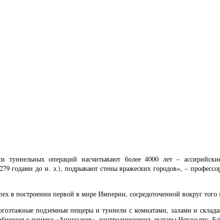
иси туннельных операций насчитывают более 4000 лет – ассирийски
79 годами до н. э.), подрывают стены вражеских городов», – профессо
пех в построении первой в мире Империи, сосредоточенной вокруг того м
огоэтажные подземные пещеры и туннели с комнатами, залами и склада
общения о поимке «Аннунаков», контролирующих аватары Нетаньяху, Бай