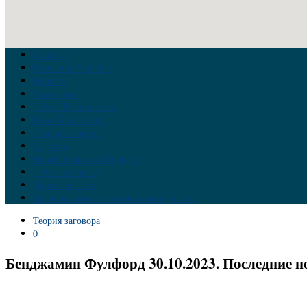
Главная
Война на Украине
Новости
Аналитика
Тайны Геополитики
Российские элиты
Теория заговора
Украина
Новый Мировой Порядок
Тайны истории
Обратная связь
Правила комментирования материалов
Теория заговора
0
Бенджамин Фулфорд 30.10.2023. Последние н