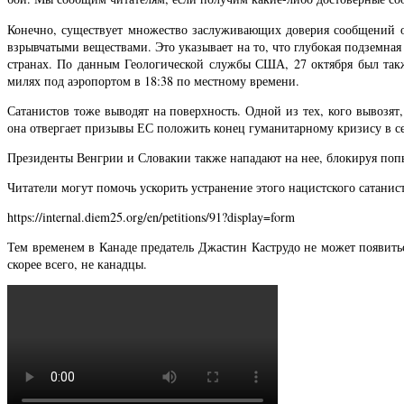
Конечно, существует множество заслуживающих доверия сообщений о
взрывчатыми веществами. Это указывает на то, что глубокая подземна
странах. По данным Геологической службы США, 27 октября был так
милях под аэропортом в 18:38 по местному времени.
Сатанистов тоже выводят на поверхность. Одной из тех, кого вывозят
она отвергает призывы ЕС положить конец гуманитарному кризису в се
Президенты Венгрии и Словакии также нападают на нее, блокируя поп
Читатели могут помочь ускорить устранение этого нацистского сатанис
https://internal.diem25.org/en/petitions/91?display=form
Тем временем в Канаде предатель Джастин Каструдо не может появить
скорее всего, не канадцы.