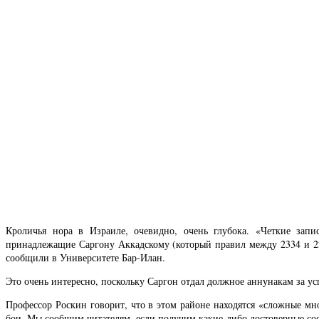
Кроличья нора в Израиле, очевидно, очень глубока. «Четкие зап
принадлежащие Саргону Аккадскому (который правил между 2334 и 22
сообщили в Университете Бар-Илан.
Это очень интересно, поскольку Саргон отдал должное аннунакам за ус
Профессор Роскин говорит, что в этом районе находятся «сложные мн
бои. Мы сообщим читателям, если получим какие-либо достоверные со