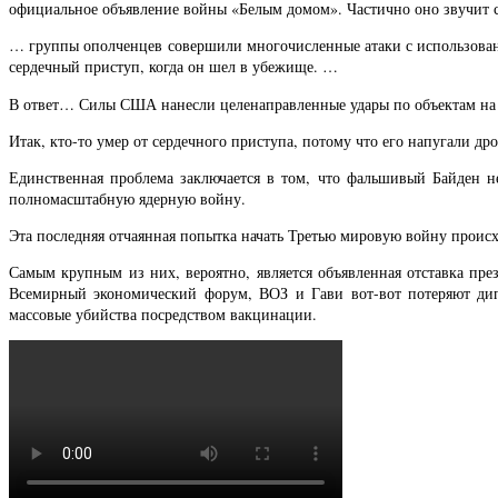
официальное объявление войны «Белым домом». Частично оно звучит
… группы ополченцев совершили многочисленные атаки с использован
сердечный приступ, когда он шел в убежище. …
В ответ… Силы США нанесли целенаправленные удары по объектам на
Итак, кто-то умер от сердечного приступа, потому что его напугали др
Единственная проблема заключается в том, что фальшивый Байден н
полномасштабную ядерную войну.
Эта последняя отчаянная попытка начать Третью мировую войну происх
Самым крупным из них, вероятно, является объявленная отставка пре
Всемирный экономический форум, ВОЗ и Гави вот-вот потеряют дип
массовые убийства посредством вакцинации.