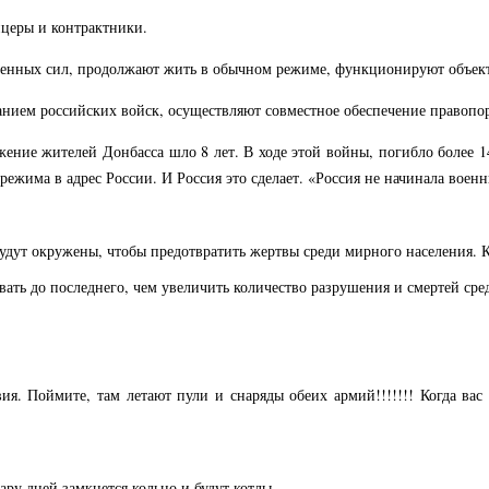
ицеры и контрактники.
женных сил, продолжают жить в обычном режиме, функционируют объект
ванием российских войск, осуществляют совместное обеспечение правоп
ение жителей Донбасса шло 8 лет. В ходе этой войны, погибло более 1
ежима в адрес России. И Россия это сделает. «Россия не начинала военн
будут окружены, чтобы предотвратить жертвы среди мирного населения. К
евать до последнего, чем увеличить количество разрушения и смертей ср
ия. Поймите, там летают пули и снаряды обеих армий!!!!!!! Когда вас
ару дней замкнется кольцо и будут котлы.