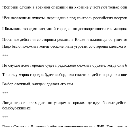
❗️Вопреки слухам в военной операции на Украине участвуют только оф
❗️Все населенные пункты, перешедшие под контроль российских воору
❗️ Большинство администраций городов, по договоренности с командо
❗️Военные действия со стороны режима в Киеве и планомерное уничтож
Надо было положить конец бесконечным угрозам со стороны киевского р
***
По слухам всем городам будет предложено сложить оружие, когда они 
То есть у мэров городов будет выбор, или спасти людей и город или во
Выбор сложный, каждый сделает его сам…
***
Люди перестаньте ходить по улицам в городах где идут боевые действ
бомбоубежищах!
***
Город Счастье в Луганской области контролирует уже ЛНР. Там через п