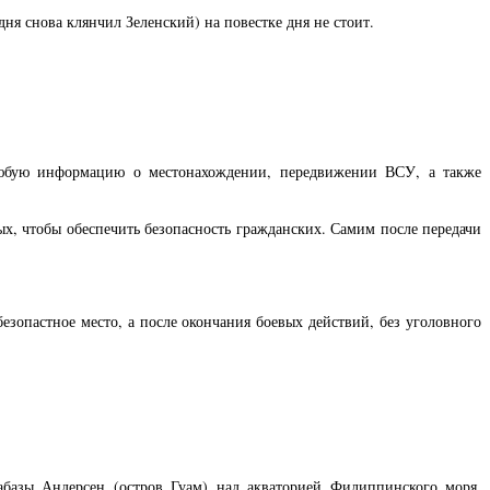
дня снова клянчил Зеленский) на повестке дня не стоит.
любую информацию о местонахождении, передвижении ВСУ, а также
х, чтобы обеспечить безопасность гражданских. Самим после передачи
зопастное место, а после окончания боевых действий, без уголовного
азы Андерсен (остров Гуам) над акваторией Филиппинского моря,