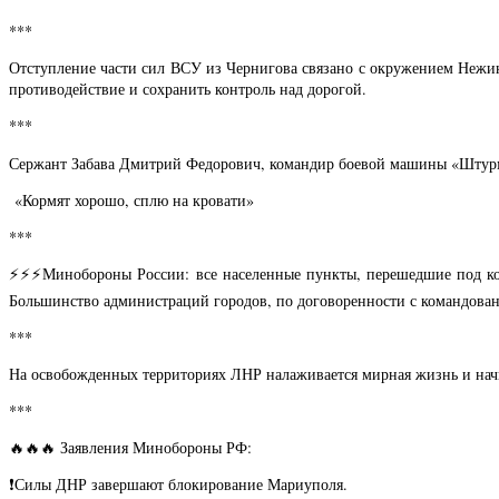
***
Отступление части сил ВСУ из Чернигова связано с окружением Нежин
противодействие и сохранить контроль над дорогой.
***
Сержант Забава Дмитрий Федорович, командир боевой машины «Штурм»
«Кормят хорошо, сплю на кровати»
***
⚡️⚡️⚡️Минобороны России: все населенные пункты, перешедшие под к
Большинство администраций городов, по договоренности с командован
***
На освобожденных территориях ЛНР налаживается мирная жизнь и начи
***
🔥🔥🔥 Заявления Минобороны РФ:
❗️Силы ДНР завершают блокирование Мариуполя.