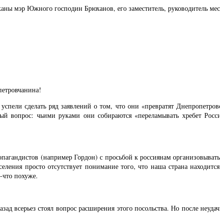
ржаны мэр Южного господин Брюханов, его заместитель, руководитель ме
петровчанина!
пели сделать ряд заявлений о том, что они «превратят Днепропетровс
ный вопрос: чьими руками они собираются «переламывать хребет Росси
агандистов (например Гордон) с просьбой к россиянам организовывать 
аселения просто отсутствует понимание того, что наша страна находит
-что похуже.
зад всерьез стоял вопрос расширения этого посольства. Но после неуда