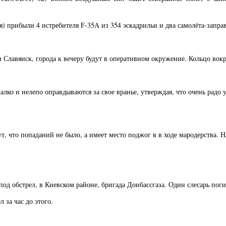
) прибыли 4 истребителя F-35A из 354 эскадрильи и два самолёта-запр
 Славянск, города к вечеру будут в оперативном окружение. Кольцо вок
о и нелепо оправдываются за свое вранье, утверждая, что очень радо уз
, что попаданий не было, а имеет место поджог в в ходе мародерства. Н
од обстрел, в Киевском районе, бригада Донбассгаза. Один слесарь пог
 за час до этого.