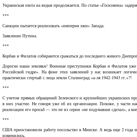
Украинская охота на ведьм продолжается. По статье «Госизмена» заде
***
Санкции пытается реализовать «империя лжи» Запада.
Заявление Путина.
***
Корбан и Филатов собираются сражаться до последнего живого Днепро
Дорогие наши земляки! Военные преступники Корбан и Филатов уже ус
Российской гидре». На фоне этих заявлений у нас возникает логич
практически стертый с лица земли Сталинград «а-ля 1942-1943 гг.»?!
***
С учетом прямых обращений Зеленского и крупнейших украинских проп
в них участие. Не говоря уже об их организации. Похоже, у части н
реализации его просьб — это не из серии «не подумавши сделал», а кое
***
США приостановили работу посольство в Минске. А ведь еще 2 года на
изменилось.