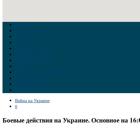
Главная
Война на Украине
Новости
Аналитика
Тайны Геополитики
Российские элиты
Теория заговора
Украина
Новый Мировой Порядок
Тайны истории
Обратная связь
Правила комментирования материалов
Война на Украине
0
Боевые действия на Украине. Основное на 16: