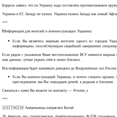
Боррель заявил, что на Украину надо поставлять противотанковое оружи
Украина в ЕС Западу не нужна. Украина нужна Западу как новый Афга
***
❗️Информация для жителей и военнослужащих Украины:
Если Вы являетесь мирным жителем одного из городов Укр
информацию, способствующую скорейшей завершении спецопер
Если рядом с указанном Вами местоположении ВСУ имеются мирные жит
нам данных, лучше укрыть себя и своих близких.
Вся информация будет напрямую доведена до Вооружённых сил России 
Если Вы военнослужащий Украины, и хотите сложить оружие, мо
преследования, мы Вас передадим домой, к родным и близким.
Связаться с нами Вы можете по контакту — @rsotm_z
***
🇺🇸🇹🇼🇨🇳 Американцы напрягают Китай
28 февраля два стратегических бомбардировщика B-52H (позывны