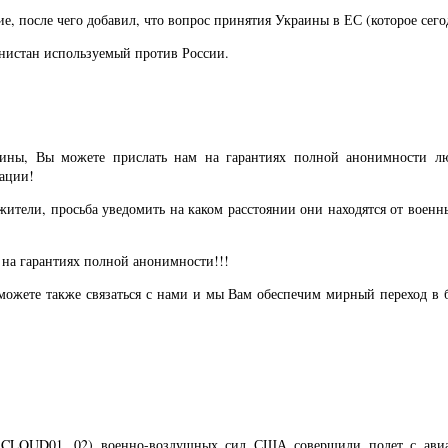
е, после чего добавил, что вопрос принятия Украины в ЕС (которое сего
нистан используемый против России.
аины, Вы можете прислать нам на гарантиях полной анонимности 
ации!
ели, просьба уведомить на каком расстоянии они находятся от военны
на гарантиях полной анонимности!!!
жете также связаться с нами и мы Вам обеспечим мирный переход в бе
е CLOUD01, 02) военно-воздушных сил США совершили полет с авиаб