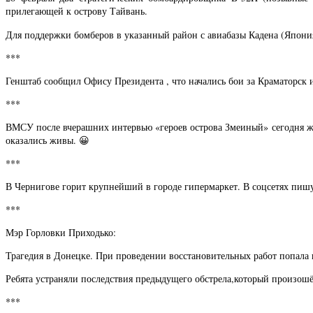
прилегающей к острову Тайвань.
Для поддержки бомберов в указанный район с авиабазы Кадена (Япония
***
Генштаб сообщил Офису Президента , что начались бои за Краматорск и
***
ВМСУ после вчерашних интервью «героев острова Змеиный» сегодня жалк
оказались живы. 😀
***
В Чернигове горит крупнейший в городе гипермаркет. В соцсетях пишут
***
Мэр Горловки Приходько:
Трагедия в Донецке. При проведении восстановительных работ попала п
Ребята устраняли последствия предыдущего обстрела,который произошёл
***