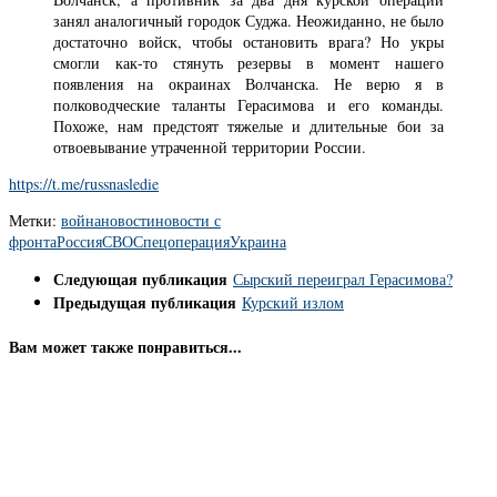
занял аналогичный городок Суджа. Неожиданно, не было
достаточно войск, чтобы остановить врага? Но укры
смогли как-то стянуть резервы в момент нашего
появления на окраинах Волчанска. Не верю я в
полководческие таланты Герасимова и его команды.
Похоже, нам предстоят тяжелые и длительные бои за
отвоевывание утраченной территории России.
https://t.me/russnasledie
Метки:
война
новости
новости с
фронта
Россия
СВО
Спецоперация
Украина
Следующая публикация
Сырский переиграл Герасимова?
Предыдущая публикация
Курский излом
Вам может также понравиться...