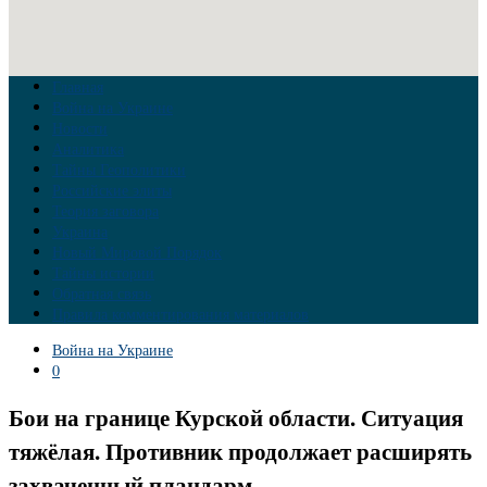
Главная
Война на Украине
Новости
Аналитика
Тайны Геополитики
Российские элиты
Теория заговора
Украина
Новый Мировой Порядок
Тайны истории
Обратная связь
Правила комментирования материалов
Война на Украине
0
Бои на границе Курской области. Ситуация
тяжёлая. Противник продолжает расширять
захваченный плацдарм.