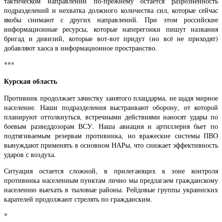
тактическом направлении по-прежнему остаётся разрозненность
подразделений и нехватка должного количества сил, которые сейчас
якобы снимают с других направлений. При этом российские
информационные ресурсы, которые наперегонки пишут названия
бригад и дивизий, которые вот-вот придут (но всё не приходят)
добавляют хаоса в информационное пространство.
***
Курская область
Противник продолжает зачистку занятого плацдарма, не щадя мирное
население. Наши подразделения выстраивают оборону, от которой
планируют оттолкнуться, встречными действиями наносят удары по
боевым разведдозорам ВСУ. Наша авиация и артиллерия бьет по
подтягиваемым резервам противника, но вражеские системы ПВО
вынуждают применять в основном НАРы, что снижает эффективность
ударов с воздуха.
Ситуация остается сложной, в прилегающих к зоне контроля
противника населенным пунктам лично мы предлагаем гражданскому
населению выехать в тыловые районы. Рейдовые группы украинских
карателей продолжают стрелять по гражданским.
*