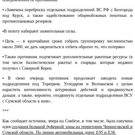
▪️
«Замечена переброска отдельных подразделений ВС РФ с Белгорода
под Курск, а также задействование общевойсковых пехотных и
противотанковых резервов.
▪️
В пехоту набирают значительные силы.
▪️
Цель — в кратчайшие сроки собрать группировку численностью
около 2000, не дать закрепиться и отбить обратно то, что потеряно.
▪️
Также противник подтягивает дополнительные ракетные ресурсы (в
том числе баллистические ракеты) и снаряды, которые недавно
получил с Северной Кореи.
▪️
В свою очередь противник продолжает заводить новые
подразделения под Торецком, Угледаром и Волчанском с целью
нарастить интенсивность штурмовых действий и продвинуться
дальше, а также, вероятно, отодвинуть отдельные подразделения ВСУ
с Сумской области к ним».
***
Как сообщает источник, вчера на Совбезе, в том числе, была озвучена
идея
создания большой буферной зоны на территории Черниговской и
Сумской области. По линии автомобильных дорог Е95 и Е38.