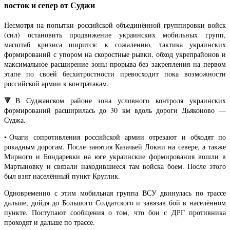
восток и север от Суджи
Несмотря на попытки российской объединённой группировки войск
(сил) остановить продвижение украинских мобильных групп,
масштаб кризиса ширится: к сожалению, тактика украинских
формирований с упором на скоростные рывки, обход укрепрайонов и
максимальное расширение зоны прорыва без закрепления на первом
этапе по своей бесхитростности превосходит пока возможности
российской армии к контратакам.
🔻
В Суджанском районе зона условного контроля украинских
формирований расширилась до 30 км вдоль дороги Дьяконово —
Суджа.
▪️
Очаги сопротивления российской армии отрезают и обходят по
рокадным дорогам. После занятия Казачьей Локни на севере, а также
Мирного и Бондаревки на юге украинские формирования вошли в
Мартыновку и связали находившиеся там войска боем. После этого
был взят населённый пункт Круглик.
Одновременно с этим мобильная группа ВСУ двинулась по трассе
дальше, дойдя до Большого Солдатского и завязав бой в населённом
пункте. Поступают сообщения о том, что бои с ДРГ противника
проходят и дальше по трассе.