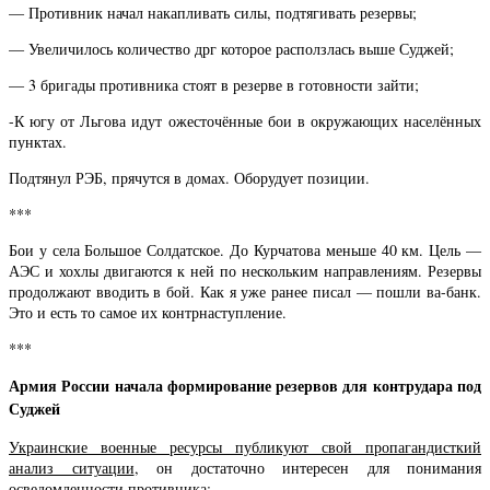
— Противник начал накапливать силы, подтягивать резервы;
— Увеличилось количество дрг которое расползлась выше Суджей;
— 3 бригады противника стоят в резерве в готовности зайти;
-К югу от Льгова идут ожесточённые бои в окружающих населённых
пунктах.
Подтянул РЭБ, прячутся в домах. Оборудует позиции.
***
Бои у села Большое Солдатское. До Курчатова меньше 40 км. Цель —
АЭС и хохлы двигаются к ней по нескольким направлениям. Резервы
продолжают вводить в бой. Как я уже ранее писал — пошли ва-банк.
Это и есть то самое их контрнаступление.
***
Армия России начала формирование резервов для контрудара под
Суджей
Украинские военные ресурсы публикуют свой пропагандисткий
анализ ситуации
, он достаточно интересен для понимания
осведомленности противника: