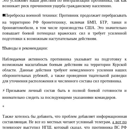
Это усложняет наши действия по нейтрализации противника, так как
возникает риск причинения ущерба гражданскому населению.
◼️
Переброска военной техники: Противник продолжает перебрасывать
на территорию РФ бронетехнику, включая БМП, БТР, танки и
бронеавтомобили, в том числе производства США. Это значительно
повышает боевой потенциал вражеских сил и требует усиленной
подготовки к возможным наступательным действиям.
❗️
Выводы и рекомендации:
Наблюдаемая активность противника указывает на подготовку к
возможным масштабным боевым действиям на территории Курской
области. Данные действия требуют немедленного усиления наших
оборонительных рубежей, а также проведения тщательной разведки
для уточнения расположения и численного состава сил противника.
⚡️
Призываем личный состав быть в полной боевой готовности и
внимательно следить за последующими указаниями командиров.
*
Также хотелось бы добавить, что проблем добавляет информационная
составляющая. Не все из местных читают условный телеграм,
а вот по
телевизору выступил НГШ, который сказал, что противника ВС РФ