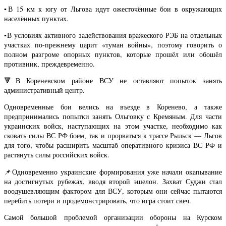
▪️
В 15 км к югу от Льгова идут ожесточённые бои в окружающих
населённых пунктах.
▪️
В условиях активного задействования вражеского РЭБ на отдельных
участках по-прежнему царит «туман войны», поэтому говорить о
полном разгроме опорных пунктов, которые прошёл или обошёл
противник, преждевременно.
🔻
В Кореневском районе ВСУ не оставляют попыток занять
административный центр.
Одновременные бои велись на въезде в Коренево, а также
предпринимались попытки занять Ольговку с Кремяным. Для части
украинских войск, наступающих на этом участке, необходимо как
сковать силы ВС РФ боем, так и прорваться к трассе Рыльск — Льгов
для того, чтобы расширить масштаб оперативного кризиса ВС РФ и
растянуть силы российских войск.
📌
Одновременно украинские формирования уже начали окапывание
на достигнутых рубежах, вводя второй эшелон. Захват Суджи стал
воодушевляющим фактором для ВСУ, которым они сейчас пытаются
перебить потери и продемонстрировать, что игра стоит свеч.
Самой большой проблемой организации обороны на Курском