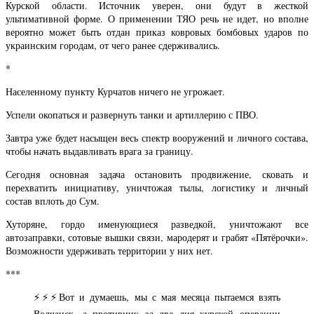
Курской области. Источник уверен, они будут в жесткой
ультимативной форме. О применении ТЯО речь не идет, но вполне
вероятно может быть отдан приказ ковровых бомбовых ударов по
украинским городам, от чего ранее сдерживались.
*
Населенному пункту Курчатов ничего не угрожает.
Успели окопаться и развернуть танки и артиллерию с ПВО.
Завтра уже будет насыщен весь спектр вооружений и личного состава,
чтобы начать выдавливать врага за границу.
Сегодня основная задача остановить продвижение, сковать и
перехватить инициативу, уничтожая тылы, логистику и личный
состав вплоть до Сум.
Хуторяне, гордо именующиеся разведкой, уничтожают все
автозаправки, сотовые вышки связи, мародерят и грабят «Пятёрочки».
Возможности удерживать территории у них нет.
***
⚡⚡⚡
Вот и думаешь, мы с мая месяца пытаемся взять
Волчанск, а противник за два дня курской операции