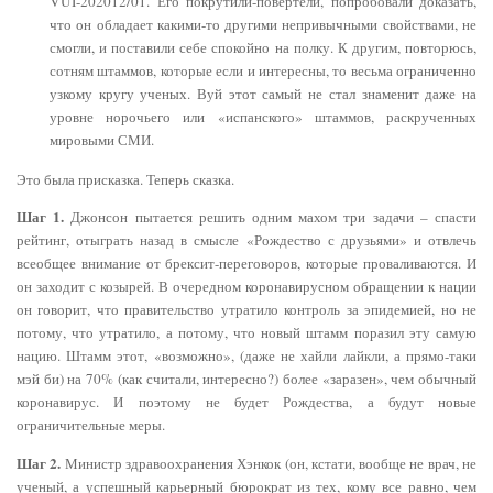
VUI-202012/01. Его покрутили-повертели, попробовали доказать,
что он обладает какими-то другими непривычными свойствами, не
смогли, и поставили себе спокойно на полку. К другим, повторюсь,
сотням штаммов, которые если и интересны, то весьма ограниченно
узкому кругу ученых. Вуй этот самый не стал знаменит даже на
уровне норочьего или «испанского» штаммов, раскрученных
мировыми СМИ.
Это была присказка. Теперь сказка.
Шаг 1.
Джонсон пытается решить одним махом три задачи – спасти
рейтинг, отыграть назад в смысле «Рождество с друзьями» и отвлечь
всеобщее внимание от брексит-переговоров, которые проваливаются. И
он заходит с козырей. В очередном коронавирусном обращении к нации
он говорит, что правительство утратило контроль за эпидемией, но не
потому, что утратило, а потому, что новый штамм поразил эту самую
нацию. Штамм этот, «возможно», (даже не хайли лайкли, а прямо-таки
мэй би) на 70% (как считали, интересно?) более «заразен», чем обычный
коронавирус. И поэтому не будет Рождества, а будут новые
ограничительные меры.
Шаг 2.
Министр здравоохранения Хэнкок (он, кстати, вообще не врач, не
ученый, а успешный карьерный бюрократ из тех, кому все равно, чем