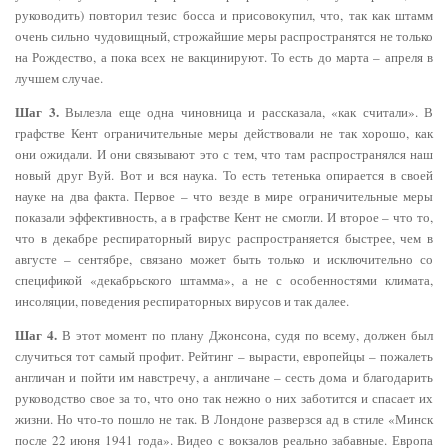
руководить) повторил тезис босса и присовокупил, что, так как штамм
очень сильно чудовищный, строжайшие меры распространятся не только
на Рождество, а пока всех не вакцинируют. То есть до марта – апреля в
лучшем случае.
Шаг 3.
Вылезла еще одна чиновница и рассказала, «как считали». В
графстве Кент ограничительные меры действовали не так хорошо, как
они ожидали. И они связывают это с тем, что там распространялся наш
новый друг Вуй. Вот и вся наука. То есть тетенька опирается в своей
науке на два факта. Первое – что везде в мире ограничительные меры
показали эффективность, а в графстве Кент не смогли. И второе – что то,
что в декабре респираторный вирус распространяется быстрее, чем в
августе – сентябре, связано может быть только и исключительно со
спецификой «декабрьского штамма», а не с особенностями климата,
инсоляции, поведения респираторных вирусов и так далее.
Шаг 4.
В этот момент по плану Джонсона, судя по всему, должен был
случиться тот самый профит. Рейтинг – вырасти, европейцы – пожалеть
англичан и пойти им навстречу, а англичане – сесть дома и благодарить
руководство свое за то, что оно так нежно о них заботится и спасает их
жизни. Но что-то пошло не так. В Лондоне разверзся ад в стиле «Минск
после 22 июня 1941 года». Видео с вокзалов реально забавные. Европа