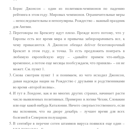
Борис Джонсон – один из политиков-чемпионов по падению
рейтинга в этом году. Мировых чемпионов. Ограничительные меры
– непоследовательны и непопулярны. Рождество – важный праздник
для Англии.
Переговоры по Брекситу идут плохо. Прежде всего потому, что у
Европы есть все время мира и привычка забюрокрачивать все, к
чему прикасаются. А Джонсон обещал deliver безоговорочный
Брексит в этом году, и точка. То есть предложить поиграть в
любимую европейскую игру – «давайте примем что-нибудь
временное, а потом еще месяцы пообсуждаем, что приняли» – он не
может. См. пункт 1.
Снова смотрим пункт 1 и понимаем, из чего исходил Джонсон,
давая надежды нации на Рождество с друзьями и родственниками
во время «второй волны».
И тут в Лондоне, как и во многих других странах, начинает расти
число выявленных позитивных. Примерно в логике Чехии, Словакии
или еще какой-нибудь Каталонии. Ничего сверхъестественного, если
мы вспомним, что на дворе декабрь – лучшее время для всех
болезней в Северном полушарии.
В сентябре в перечне сотен штаммов вируса появился еще один –