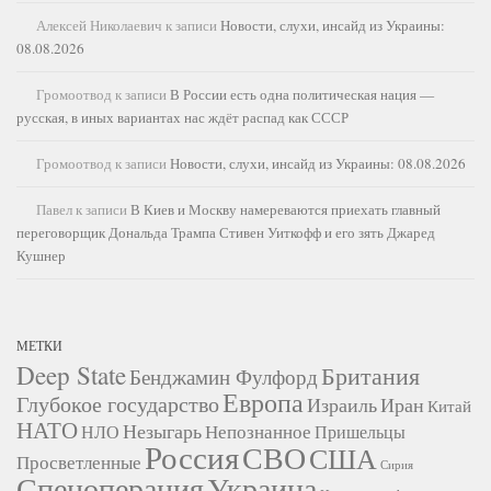
Алексей Николаевич
к записи
Новости, слухи, инсайд из Украины:
08.08.2026
Громоотвод
к записи
В России есть одна политическая нация —
русская, в иных вариантах нас ждёт распад как СССР
Громоотвод
к записи
Новости, слухи, инсайд из Украины: 08.08.2026
Павел
к записи
В Киев и Москву намереваются приехать главный
переговорщик Дональда Трампа Стивен Уиткофф и его зять Джаред
Кушнер
МЕТКИ
Deep State
Британия
Бенджамин Фулфорд
Европа
Глубокое государство
Израиль
Иран
Китай
НАТО
Незыгарь
Непознанное
НЛО
Пришельцы
Россия
СВО
США
Просветленные
Сирия
Украина
Спецоперация