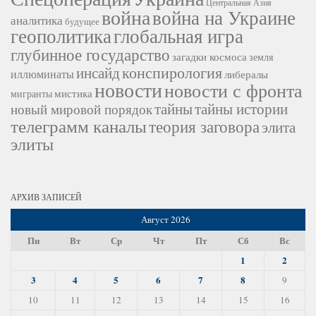
Центральная Азия
война
война на Украине
аналитика
будущее
геополитика
глобальная игра
глубинное государство
загадки космоса
земля
конспирология
инсайд
иллюминаты
либералы
новости
новости с фронта
мистика
мигранты
тайны
тайны истории
новый мировой порядок
телеграмм каналы
теория заговора
элита
элиты
АРХИВ ЗАПИСЕЙ
Август 2026
Пн
Вт
Ср
Чт
Пт
Сб
Вс
1
2
3
4
5
6
7
8
9
10
11
12
13
14
15
16