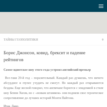
Перейти к содержимому
ТАЙНЫ ГЕОПОЛИТИКИ
0
Борис Джонсон, ковид, брексит и падение
рейтингов
Самое идиотское шоу этого года устроил английский премьер
Все-таки 20-й год – поразительный. Каждый раз думаешь, что ничего
абсурднее и глупее учудить не смогут. Но каждый раз открываются
бездны. Еще весной говорил, что англичане борются с эпидемией в стиле
шоу Бенни Хилла, но с «новым штаммом» они подняли свое героическое
сопротивление до лучших историй Монти Пайтона.
Итак. Дано.