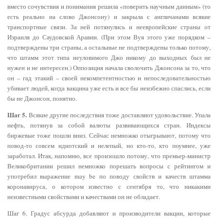
вместо сочувствия и понимания решила «поверить научным данным» (то
есть реально на слово Джонсону) и закрыла с англичанами всякие
транспортные связи. За ней потянулись и неевропейские страны от
Израиля до Саудовской Аравии. (При этом Вуя этого уже порядком –
подтверждены три страны, а остальные не подтверждены только потому,
что штамм этот типа неуловимого Джо никому до выходных был не
нужен и не интересен.) Оппозиция начала сволочить Джонсона за то, что
он – гад этакий – своей некомпетентностью и непоследовательностью
убивает людей, когда вакцина уже есть и все бы неизбежно спаслись, если
бы не Джонсон, понятно.
Шаг 5.
Всякие другие последствия тоже доставляют удовольствие. Упала
нефть, потянув за собой валюты развивающихся стран. Индексы
биржевые тоже пошли вниз. Сейчас немножко отыгрывают, потому что
повод-то совсем идиотский и нелепый, но кто-то, кто поумнее, уже
заработал. Итак, напомню, все произошло потому, что премьер-министр
Великобритании решил немножко порешать вопросы с рейтингом и
употребил выражение may be по поводу свойств и качеств штамма
коронавируса, о котором известно с сентября то, что никакими
неизвестными свойствами и качествами он не обладает.
Шаг 6. Градус абсурда добавляют и производители вакцин, которые