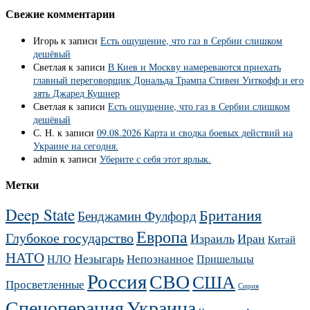
Свежие комментарии
Игорь
к записи
Есть ощущение, что газ в Сербии слишком
дешёвый
Светлая
к записи
В Киев и Москву намереваются приехать
главный переговорщик Дональда Трампа Стивен Уиткофф и его
зять Джаред Кушнер
Светлая
к записи
Есть ощущение, что газ в Сербии слишком
дешёвый
С. Н.
к записи
09.08.2026 Карта и сводка боевых действий на
Украине на сегодня.
admin
к записи
Уберите с себя этот ярлык.
Метки
Deep State
Британия
Бенджамин Фулфорд
Европа
Глубокое государство
Израиль
Иран
Китай
НАТО
Незыгарь
Непознанное
НЛО
Пришельцы
Россия
СВО
США
Просветленные
Сирия
Украина
Спецоперация