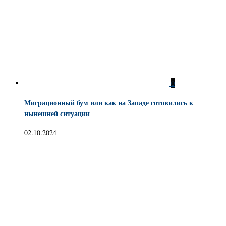
0
Миграционный бум или как на Западе готовились к
нынешней ситуации
02.10.2024