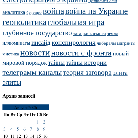
Центральная Азия
война
война на Украине
аналитика
будущее
геополитика
глобальная игра
глубинное государство
загадки космоса
земля
конспирология
инсайд
иллюминаты
либералы
мигранты
новости
новости с фронта
новый
мистика
тайны
тайны истории
мировой порядок
телеграмм каналы
теория заговора
элита
элиты
Архив записей
Август 2026
Пн
Вт
Ср
Чт
Пт
Сб
Вс
1
2
3
4
5
6
7
8
9
10
11
12
13
14
15
16