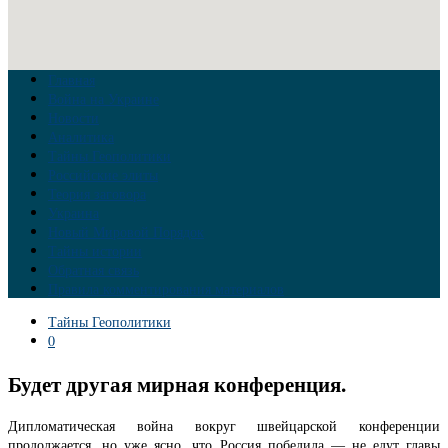
Главная
Война на Украине
Новости
Аналитика
Тайны Геополитики
Российские элиты
Теория заговора
Украина
Новый Мировой Порядок
Тайны истории
Обратная связь
Правила комментирования материалов
Тайны Геополитики
0
Будет другая мирная конференция.
Дипломатическая война вокруг швейцарской конференции
продолжается, но уже ясно, что Россия победила — не едут главы