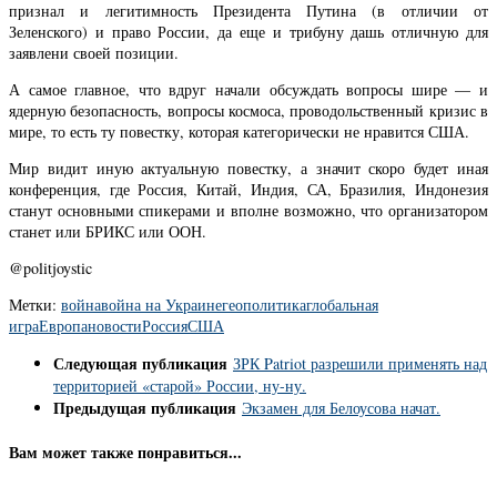
признал и легитимность Президента Путина (в отличии от
Зеленского) и право России, да еще и трибуну дашь отличную для
заявлени своей позиции.
А самое главное, что вдруг начали обсуждать вопросы шире — и
ядерную безопасность, вопросы космоса, проводольственный кризис в
мире, то есть ту повестку, которая категорически не нравится США.
Мир видит иную актуальную повестку, а значит скоро будет иная
конференция, где Россия, Китай, Индия, СА, Бразилия, Индонезия
станут основными спикерами и вполне возможно, что организатором
станет или БРИКС или ООН.
@politjoystic
Метки:
война
война на Украине
геополитика
глобальная
игра
Европа
новости
Россия
США
Следующая публикация
ЗРК Patriot разрешили применять над
территорией «старой» России, ну-ну.
Предыдущая публикация
Экзамен для Белоусова начат.
Вам может также понравиться...