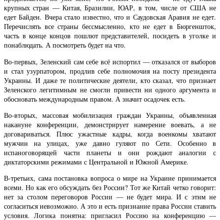
крупных стран — Китая, Бразилии, ЮАР, в том, числе от США не
едет Байден. Вчера стало известно, что и Саудовская Аравия не едет.
Перечислять все страны бессмысленно, кто не едет в Бюргеншток,
часть в конце концов пошлют представителей, посидеть в уголке и
понаблюдать. А посмотреть будет на что.
Во-первых, Зеленский сам себе всё испортил — отказался от выборов
и стал узурпатором, продлив себе полномочия на посту президента
Украины. И даже те политические деятели, кто сказал, что признает
Зеленского легитимным не смогли привести ни одного аргумента и
обосновать международным правом. А значит осадочек есть.
Во-вторых, массовая мобилизация граждан Украины, объявленная
накануне конференции, демонстрирует намерение воевать, а не
договариваться. Плюс ужастные кадры, когда военкомы хватают
мужчин на улицах, уже давно гуляют по Сети. Особенно в
испаноговорящей части планеты и они рождают аналогии с
диктаторскими режимами с Центральной и Южной Америке.
В-третьих, сама постановка вопроса о мире на Украине принимается
всеми. Но как его обсуждать без России? Тот же Китай четко говорит:
нет за столом переговоров России — не будет мира. И с этим не
согласиться невозможно. А это и есть признание права России ставить
условия. Логика понятна: пригласил Россию на конференцию —