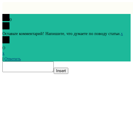
0
Оставьте комментарий! Напишите, что думаете по поводу статьи.
x
(
)
x
|
Ответить
Insert