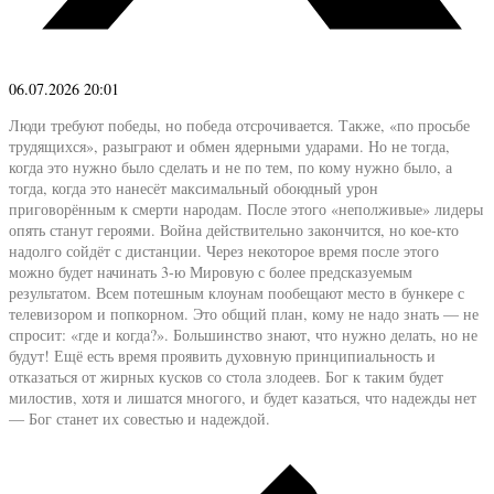
06.07.2026 20:01
Люди требуют победы, но победа отсрочивается. Также, «по просьбе
трудящихся», разыграют и обмен ядерными ударами. Но не тогда,
когда это нужно было сделать и не по тем, по кому нужно было, а
тогда, когда это нанесёт максимальный обоюдный урон
приговорённым к смерти народам. После этого «неполживые» лидеры
опять станут героями. Война действительно закончится, но кое-кто
надолго сойдёт с дистанции. Через некоторое время после этого
можно будет начинать 3-ю Мировую с более предсказуемым
результатом. Всем потешным клоунам пообещают место в бункере с
телевизором и попкорном. Это общий план, кому не надо знать — не
спросит: «где и когда?». Большинство знают, что нужно делать, но не
будут! Ещё есть время проявить духовную принципиальность и
отказаться от жирных кусков со стола злодеев. Бог к таким будет
милостив, хотя и лишатся многого, и будет казаться, что надежды нет
— Бог станет их совестью и надеждой.