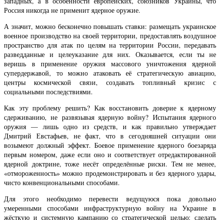
западных, а в особенности европейских, союзников Украины, что
Россия никогда не применит ядерное оружие.
А значит, можно бесконечно повышать ставки: размещать украинское
военное производство на своей территории, предоставлять воздушное
пространство для атак по целям на территории России, передавать
разведданные и целеуказание для них. Оказывается, если ты не
веришь в применение оружия массового уничтожения ядерной
супердержавой, то можно атаковать её стратегическую авиацию,
центры космической связи, создавать топливный кризис с
социальными последствиями.
Как эту проблему решить? Как восстановить доверие к ядерному
сдерживанию, не развязывая ядерную войну? Испытания ядерного
оружия — лишь одно из средств, и как правильно утверждает
Дмитрий Евстафьев, не факт, что в сегодняшней ситуации они
возымеют должный эффект. Боевое применение ядерного боезаряда
первым номером, даже если оно и соответствует отредактированной
ядерной доктрине, тоже несёт определённые риски. Тем не менее,
«отмороженность» можно продемонстрировать и без ядерного удары,
чисто конвенциональными способами.
Для этого необходимо перевести ведущуюся пока довольно
умеренными способами инфраструктурную войну на Украине в
жёсткую и системную кампанию со стратегической целью: сделать