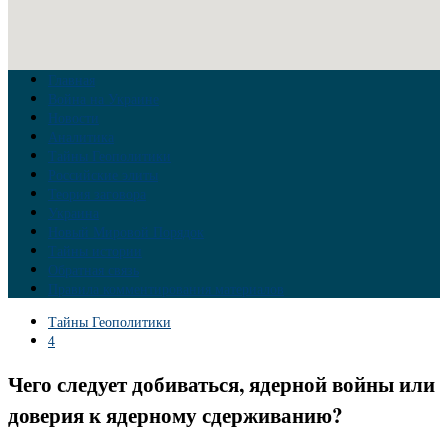
Главная
Война на Украине
Новости
Аналитика
Тайны Геополитики
Российские элиты
Теория заговора
Украина
Новый Мировой Порядок
Тайны истории
Обратная связь
Правила комментирования материалов
Тайны Геополитики
4
Чего следует добиваться, ядерной войны или
доверия к ядерному сдерживанию?