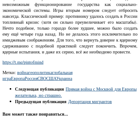
невозможным функционирование государства как социально-
экономической системы. Игры вторым номером следует отбросить
навсегда. Классический пример: противнику удалось создать в России
топливный кризис (хотя он сильно преувеличивает его масштабы).
Нечто подобное, только гораздо более худшее, можно было создать
ему ещё четыре года назад. Но не делалось этого исключительно по
имиджевым соображениям. Для того, что вернуть доверие к ядерному
сдерживанию с подобной практикой следует покончить. Впрочем,
ядерные испытания, и даже их серию, всё же необходимо провести.
https://t.me/pintofmind
Метки:
война
геополитика
глобальная
игра
Европа
Россия
СВО
США
Украина
Следующая публикация
Прямая война с Москвой для Европы
желательна, но страшно.
Предыдущая публикация
Депортация мигрантов
Вам может также понравиться...