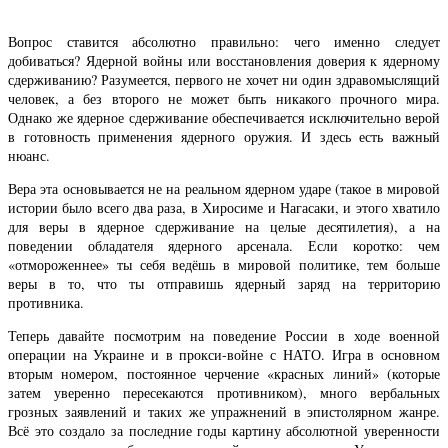
Вопрос ставится абсолютно правильно: чего именно следует
добиваться? Ядерной войны или восстановления доверия к ядерному
сдерживанию? Разумеется, первого не хочет ни один здравомыслящий
человек, а без второго не может быть никакого прочного мира.
Однако же ядерное сдерживание обеспечивается исключительно верой
в готовность применения ядерного оружия. И здесь есть важный
нюанс.
Вера эта основывается не на реальном ядерном ударе (такое в мировой
истории было всего два раза, в Хиросиме и Нагасаки, и этого хватило
для веры в ядерное сдерживание на целые десятилетия), а на
поведении обладателя ядерного арсенала. Если коротко: чем
«отмороженнее» ты себя ведёшь в мировой политике, тем больше
веры в то, что ты отправишь ядерный заряд на территорию
противника.
Теперь давайте посмотрим на поведение России в ходе военной
операции на Украине и в прокси-войне с НАТО. Игра в основном
вторым номером, постоянное черчение «красных линий» (которые
затем уверенно пересекаются противником), много вербальных
грозных заявлений и таких же упражнений в эпистолярном жанре.
Всё это создало за последние годы картину абсолютной уверенности