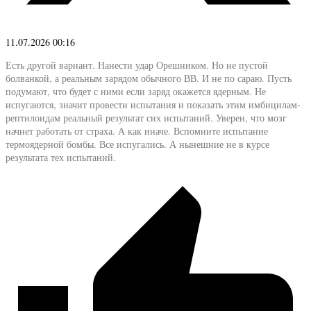
11.07.2026 00:16
Есть другой вариант. Нанести удар Орешником. Но не пустой
болванкой, а реальным зарядом обычного ВВ. И не по сараю. Пусть
подумают, что будет с ними если заряд окажется ядерным. Не
испугаются, значит провести испытания и показать этим имбицилам-
рептилоидам реальный результат сих испытаний. Уверен, что мозг
начнет работать от страха. А как иначе. Вспомните испытание
термоядерной бомбы. Все испугались. А нынешние не в курсе
результата тех испытаний.