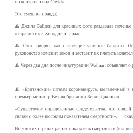
по контролю над Covid».
Это смешно, правда)
🔺 Джилл Байден для красивых фото раздавала печенье
отправил их в Холодный гараж.
🔺 Они говорят, как настоящие уличные бандиты: Goo
руководство изменит закон и заставит их платить издате
🔺 Через два дня после инаугурации Walmart объявляет
———
🔺 «Британский» штамм коронавируса, выявленный в ко
премьер-министр Великобритании Борис Джонсон.
«Существуют определенные свидетельства, что новы
связан с более высоким показателем смертности», — ска
Во многих странах растет показатель смертности (вы зна