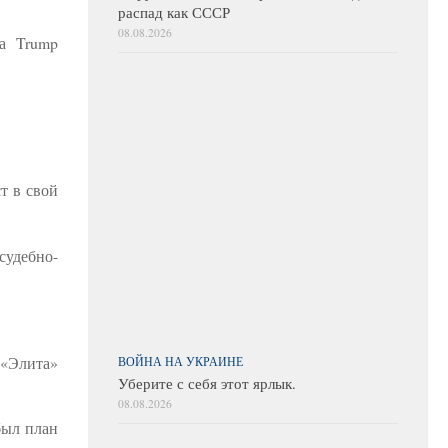
распад как СССР
08.08.2026
ба Trump
т в свой
удебно-
 «Элита»
ВОЙНА НА УКРАИНЕ
Уберите с себя этот ярлык.
08.08.2026
был план