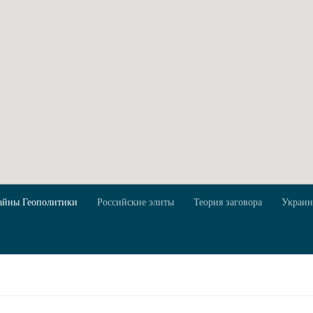
айны Геополитики
Российские элиты
Теория заговора
Украин