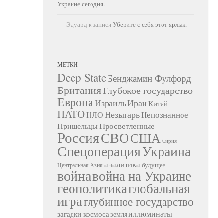
Украине сегодня.
Эдуард
к записи
Уберите с себя этот ярлык.
МЕТКИ
Deep State
Бенджамин Фулфорд
Британия
Глубокое государство
Европа
Израиль
Иран
Китай
НАТО
Незыгарь
Непознанное
НЛО
Просветленные
Пришельцы
Россия
СВО
США
Сирия
Украина
Спецоперация
аналитика
будущее
Центральная Азия
война
война на Украине
геополитика
глобальная
игра
глубинное государство
иллюминаты
загадки космоса
земля