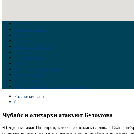
Главная
Война на Украине
Новости
Аналитика
Тайны Геополитики
Российские элиты
Теория заговора
Украина
Новый Мировой Порядок
Тайны истории
Обратная связь
Правила комментирования материалов
Российские элиты
0
Чубайс и олихархи атакуют Белоусова
▪️В ходе выставки Иннопром, которая состоялась на днях в Екатерин
оставляет попыток отыграться, несмотря на то, что Белоусов одержал