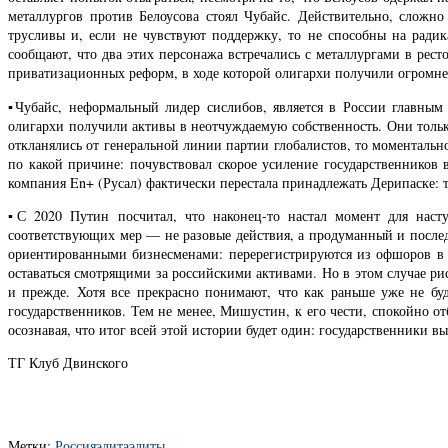
металлургов против Белоусова стоял Чубайс. Действительно, сложно
трусливы и, если не чувствуют поддержку, то не способны на ради
сообщают, что два этих персонажа встречались с металлургами в рес
приватизационных реформ, в ходе которой олигархи получили огромне
▪️Чубайс, неформальный лидер сислибов, является в России главны
олигархи получили активы в неотчуждаемую собственность. Они толь
откланялись от генеральной линии партии глобалистов, то моментальн
по какой причине: почувствовал скорое усиление государственников
компания En+ (Русал) фактически перестала принадлежать Дерипаске
▪️С 2020 Путин посчитал, что наконец-то настал момент для наст
соответствующих мер — не разовые действия, а продуманный и послед
ориентированными бизнесменами: перерегистрируются из офшоров в Р
оставаться смотрящими за российскими активами. Но в этом случае рис
и прежде. Хотя все прекрасно понимают, что как раньше уже не бу
государственников. Тем не менее, Мишустин, к его чести, спокойно о
осознавая, что итог всей этой истории будет один: государственники в
ТГ Клуб Двинского
Метки:
Россия
элита
элиты