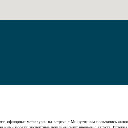
бурге, офшорные металлурги на встрече с Мишустиным попытались атаков
 над ними победу: экспортные пошлины будут введены с августа. История