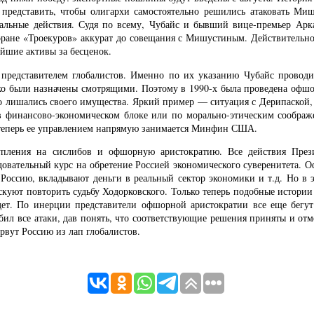
 представить, чтобы олигархи самостоятельно решились атаковать Миш
кальные действия. Судя по всему, Чубайс и бывший вице-премьер Ар
торане «Троекуров» аккурат до совещания с Мишустиным. Действительно
йшие активы за бесценок.
м представителем глобалистов. Именно по их указанию Чубайс проводи
ко были назначены смотрящими. Поэтому в 1990-х была проведена офш
о лишались своего имущества. Яркий пример — ситуация с Дерипаской, 
 в финансово-экономическом блоке или по морально-этическим соображ
: теперь ее управлением напрямую занимается Минфин США.
упления на сислибов и офшорную аристократию. Все действия Прези
овательный курс на обретение Россией экономического суверенитета. 
оссию, вкладывают деньги в реальный сектор экономики и т.д. Но в 
куют повторить судьбу Ходорковского. Только теперь подобные истории б
дет. По инерции представители офшорной аристократии все еще бегу
тбил все атаки, дав понять, что соответствующие решения приняты и от
ырвут Россию из лап глобалистов.