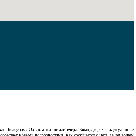
ать Белоусова. Об этом мы писали вчера. Компрадорская буржуазия не
 обрастает новыми подробностями. Как сообщается с мест, за демаршем