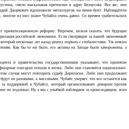
устина, смело высказывая претензии в адрес Белоусова. Все же, они
кадий Дворкович вдохновили металлургов на мини-бунт. Наблюдатели
, многие из них знают Чубайса очень давно. Со времен грабительских
л приватизационную реформу. Впрочем, нельзя сказать, что будущие
оризация российской экономики. Если смотрящие за нашей экономикой
который несколько лет назад решил порвать с глобалистами. Уж неясно
ениям. Как бы то ни было, его активы на Западе были заморожены, а
дента и правительства государственников указывают, что принятие
Офшорные олигархи попали в вилку. Либо они становятся национально-
этом случае могут повторить судьбу Дерипаски. Либо они продолжают
удут не разовыми, а массовыми. Чубайс уверяет, что все останется как
т за поддержкой к Чубайсу, который организовывает демарши против
мене не подлежат. Ну а мы с улыбкой наблюдаем за происходящим, ясно