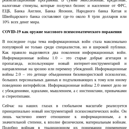
налоговые стимулы, которые получил бизнес и население от ФРС,
ЕЦБ, Банка Англии, Банка Японии, Народного банка Китая и
Швейцарского банка составляют где-то около 8 трлн долларов или
10% всех денег мира.
COVID-19 как оружие массового психосоматического поражения
В последние годы тема информационных войн стала максимально
популярной не только среди специалистов, но и широкой публики.
Как правило выделяются два поколения информационных войн.
Информационные войны 1.0 – это старые добрые агитация и
пропаганда, использующие новый интернет-инструментарий и
направленные на эрозию или перемену убеждений. Информационные
войны 2.0 – это детище объединения бихевиористской психологии,
больших персональных данных и подталкивающих к тому или иному
поведению интерфейсов. Информационные войны 2.0 имеют дело не
с убеждениями, идеалами, мышлением, а с инстинктами, привычками
и стереотипами.
Сейчас на наших глазах в глобальном масштабе реализуется
принципиально новый инструментарий психосоматических войн. Он
лишь частично имеет отношение к информационным, а в
значительной степени, к вполне физическим, материальным войнам.
Подобно войнам в традиционном их понимании применение