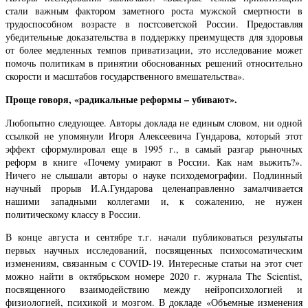
стали важным фактором заметного роста мужской смертности в
трудоспособном возрасте в постсоветской России. Предоставляя
убедительные доказательства в поддержку преимуществ для здоровья
от более медленных темпов приватизации, это исследование может
помочь политикам в принятии обоснованных решений относительно
скорости и масштабов государственного вмешательства».
Проще говоря, «радикальные реформы – убивают».
Любопытно следующее. Авторы доклада не единым словом, ни одной
ссылкой не упомянули Игоря Алексеевича Гундарова, который этот
эффект сформулировал еще в 1995 г., в самый разгар рыночных
реформ в книге «Почему умирают в России. Как нам выжить?».
Ничего не слышали авторы о науке психодемографии. Подлинный
научный прорыв И.А.Гундарова целенаправленно замалчивается
нашими западными коллегами и, к сожалению, не нужен
политическому классу в России.
В конце августа и сентябре т.г. начали публиковаться результаты
первых научных исследований, посвященных психосоматическим
изменениям, связанным с COVID-19. Интересные статьи на этот счет
можно найти в октябрьском номере 2020 г. журнала The Scientist,
посвященного взаимодействию между нейропсихологией и
физиологией, психикой и мозгом. В докладе «Объемные изменения