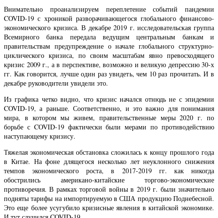
Внимательно проанализируем переплетение событий пандемии
COVID-19 с хроникой разворачивающегося глобального финансово-
экономического кризиса. В декабре 2019 г. исследовательская группа
Всемирного банка передала ведущим центральным банкам и
правительствам предупреждение о начале глобального структурно-
циклического кризиса, по своим масштабам явно превосходящего
кризис 2009 г., а в перспективе, возможно и великую депрессию 30-х
гг. Как говорится, лучше один раз увидеть, чем 10 раз прочитать. И в
декабре руководители увидели это.
Из графика четко видно, что кризис начался отнюдь не с эпидемии
COVID-19, а раньше. Соответственно, и это важно для понимания
мира, в котором мы живем, правительственные меры 2020 г. по
борьбе с COVID-19 фактически были мерами по противодействию
наступающему кризису.
Тяжелая экономическая обстановка сложилась к концу прошлого года
в Китае. На фоне длящегося несколько лет неуклонного снижения
темпов экономического роста, в 2017-2019 гг. как никогда
обострились американо-китайские торгово-экономические
противоречия. В рамках торговой войны в 2019 г. были значительно
подняты тарифы на импортируемую в США продукцию Поднебесной.
Это еще более усугубило кризисные явления в китайской экономике.
И тут случился COVID-19.