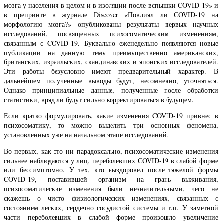
мозга у населения в целом и в изоляции после вспышки COVID-19» и
в препринте в журнале Discover «Повлиял ли COVID-19 на
морфологию мозга?» опубликованы результаты первых научных
исследований, посвященных психосоматическим изменениям,
связанным с COVID-19. Буквально еженедельно появляются новые
публикации на данную тему преимущественно американских,
британских, израильских, скандинавских и японских исследователей.
Эти работы безусловно имеют предварительный характер. В
дальнейшем полученные выводы будут, несомненно, уточняться.
Однако принципиальные данные, полученные после обработки
статистики, вряд ли будут сильно корректироваться в будущем.
Если кратко формулировать, какие изменения COVID-19 привнес в
психосоматику, то можно выделить три основных феномена,
установленных уже на начальном этапе исследований.
Во-первых, как это ни парадоксально, психосоматические изменения
сильнее наблюдаются у лиц, переболевших COVID-19 в слабой форме
или бессимптомно. У тех, кто выздоровел после тяжелой формы
COVID-19, поставившей организм на грань выживания,
психосоматические изменения были незначительными, чего не
скажешь о чисто физиологических изменениях, связанных с
состоянием легких, сердечно сосудистой системы и т.п. У заметной
части переболевших в слабой форме произошло увеличение