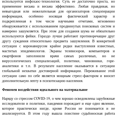
используется инфохаос-технология. Суть ее достаточно проста, но
применение весьма и весьма эффективно. Любая правдивая, но
невыгодная или нежелательная для организаторов спецоперации
информация, особенно носящая фактический характер и
подкрепленная в том числе научными отчетами, мгновенно
обнаруживается с использованием продвинутых поисковых систем и
намерено зашумляется. При этом для создания шума не обязательно
используются фейки. Гораздо лучше работают противоречащие друг
другу суждения относительно предмета зашумления. В конкретной
ситуации с коронавирусом крайне редки выступления известных,
маститых эпидемиологов. Экраны телевизоров, компьютеров и
смартфонов заполонили врачи самых различных, но не
вирусологических специализаций, политики, чиновники, горе-
аналитики и т.п. В результате население оказывается в ситуации
глобальной нехватки достоверной информации. Переживание этой
ситуации само по себе является мощным стресс-фактором и вносит
дополнительную лепту в психотизацию населения.
Феномен воздействия идеального на материальное
Наряду со стрессом COVID-19, о чем хорошо осведомлены зарубежные
исследователи и политики, пандемия порождает и еще одно явление,
которое практически нигде, кроме России не понимается и не
анализируется. В этом году вышла поистине судьбоносная работа