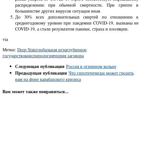
распределению при обычной смертности. При гриппе и
большинстве других вирусов ситуация иная.
До 30% всех дополнительных смертей по отношению к
среднегодовому уровню при пандемии CОVID-19, вызваны не
COVID-19, а стали результатом паники, страха и изоляции.
via
Метки:
Deep State
глобальная игра
глубинное
государство
конспирология
теория заговора
Следующая публикация
Россия в огненном кольце
Предыдущая публикация
Что гипотетически может грозить
нам на фоне карабахского кризиса
Вам может также понравиться...