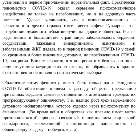
установили в первом приближении поразительный факт. Практически
повсеместно COVID-19 оказал серьёзное психосоматическое
воздействие не только на переболевших, но и на здоровую часть
населения. Удалось установить, что в вышепоименованных, а
вероятно и в других странах имеет место эффект Гундарова, т.е.
воздействие духовного неблагополучия на здоровье общества. Если в
годы войны в большинстве стран мира заболеваемость сердечно-
сосудистыми, тяжелыми эндокринными, иммунными и
заболеваниями ЖКТ падала, то в период пандемии COVID-19 у семей
со средними и более высокими доходами, не переболевшими COVID-
19, она росла. Вполне вероятно, что она росла и у бедных, но они в
силу отсутствия медицинских страховок, не обращались к врачам.
Соответственно не попали в статистические выборки.
Объяснение этому феномену может быть только одно. Эпидемия
COVID-19 объективно привела к распаду обществ, прерыванию
привычных оффлайн связей и отношений, к атомизации граждан, их
прогрессирующему одиночеству. Т.е. налицо рост ярко выраженного
духовного неблагополучия, которое ударило через психосоматику по
физиологии. (Во время войн в обществах как правило имеет место
противоположный процесс, связанный с повышением социальной
солидарности, коллективной взаимопомощи, нацеленность на
общенародную задачу – победить врага).