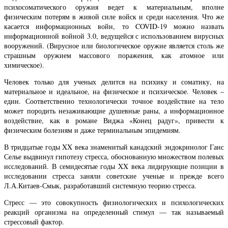
психосоматического оружия ведет к материальным, вполне
физическим потерям в живой силе войск и среди населения. Что же
касается информационных войн, то COVID-19 можно назвать
информационной войной 3.0, ведущейся с использованием вирусных
вооружений. (Вирусное или биологическое оружие является столь же
страшным оружием массового поражения, как атомное или
химическое).
Человек только для ученых делится на психику и соматику, на
материальное и идеальное, на физическое и психическое. Человек –
един. Соответственно технологически точное воздействие на тело
может породить незаживающие душевные раны, а информационное
воздействие, как в романе Виджа «Конец радуг», привести к
физическим болезням и даже терминальным эпидемиям.
В тридцатые годы XX века знаменитый канадский эндокринолог Ганс
Селье выдвинул гипотезу стресса, обоснованную множеством полевых
исследований. В семидесятые годы XX века лидирующие позиции в
исследовании стресса заняли советские ученые и прежде всего
Л.А.Китаев-Смык, разработавший системную теорию стресса.
Стресс — это совокупность физиологических и психологических
реакций организма на определенный стимул — так называемый
стрессовый фактор.