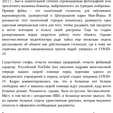
2012 г., был в значительной степени спровоцирован фотографией тела
трехлетнего мальчика-беженца, выброшенного на турецкое побережье.
Пример фейка – это палаточный госпиталь для заболевших
коронавирусом, развернутый в Центральном парке Нью-Йорка. В
реальности этот палаточный городок попыталась развернуть одна
одиозная американская секта для того, чтобы раздавать там продукты
и вести агитацию в пользу своей доктрины. Еще на стадии
развертывания мэрия запретила работу этого объекта. Однако
многочисленные видеоблогеры ради хайпа еще несколько недель
рассказывали об объекте как действующем госпитале, где к тому же
спрятаны десятки замороженных трупов людей, умерших от COVID-
19.
Существуют глифы, отчасти носящие правдивый, отчасти фейковый
характер. Российский YouTube был заполнен кадрами многочасовой
очереди машин скорой помощи перед воротами одного из
медицинских учреждений в период острой стадии эпидемии COVID-
19. Кадры комментировались так, что в больнице нет больше
свободных мест и машины скорой помощи ждут указаний, куда везти
больных дальше. Реальность, однако, была по-русски, бессмысленнее.
Мест, в том числе с аппаратами ИВЛ, в больнице вполне хватало. Но
на приеме больных сидела единственная девушка, которая медленно
печатала и оформляла необходимые документы.