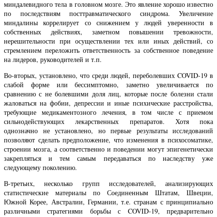
миндалевидного тела в головном мозге. Это явление хорошо известно
по последствиям посттравматического синдрома. Увеличение
миндалины коррелирует со снижением у людей уверенности в
собственных действиях, заметном повышении тревожности,
нерешительности при осуществлении тех или иных действий, со
стремлением переложить ответственность за собственное поведение
на лидеров, руководителей и т.п.
Во-вторых, установлено, что среди людей, переболевших COVID-19 в
слабой форме или бессимптомно, заметно увеличивается по
сравнению с не болевшими доля лиц, которые после болезни стали
жаловаться на фобии, депрессии и иные психические расстройства,
требующие медикаментозного лечения, в том числе с приемом
сильнодействующих лекарственных препаратов. Хотя пока
однозначно не установлено, но первые результаты исследований
позволяют сделать предположение, что изменения в психосоматике,
строении мозга, а соответственно и поведении могут эпигенетически
закрепляться и тем самым передаваться по наследству уже
следующему поколению.
В-третьих, несколько групп исследователей, анализирующих
статистические материалы по Соединенным Штатам, Швеции,
Южной Корее, Австралии, Германии, т.е. странам с принципиально
различными стратегиями борьбы с COVID-19, предварительно