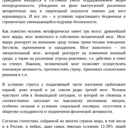
неопределенности, убеждении на фоне выступлений различных
авторитетных лиц в смертельной опасности именно для него
коронавируса. И все это – в условиях нарастающего безденежья и
стремительно уменьшающейся подушки безопасности.
Как известно человек метафорически имеет три мозга: древнейший
мозг ящера, мозг животного и собственно человеческий мозг. Мозг
ящера реагирует на внешнюю среду только тремя типами поведения:
бегством, оцепенением и нападением. Мозг животного – это
эмоциональный мозг, который реагирует на изменения внешней
среды, а также на различные угрозы реактивно, т.е. действие в ответ
на стимул. Наконец, человеческий мозг позволяет осуществлять
поисковую активность, противостоять страху, принимать сознательнее
решения и т.п.
В условиях стресса у подавляющей части населения срабатывает
первый, реже второй и уж совсем редко третий мозг. Человек
чувствует себя в безвыходной ситуации, от которой не сбежишь и
соответственно запускает по максимуму негативные эмоции,
особенно сильные в условиях социальной изоляции, отсутствия в
обществе солидарности и ограничения физической активности.
Согласно статистике, собранной во многих странах мира, в том числе
и в России, в любых, даже самых тяжелых условиях 12-20% людей