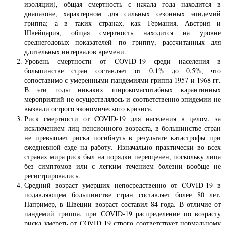
изоляции), общая смертность с начала года находится в
диапазоне, характерном для сильных сезонных эпидемий
гриппа; а в таких странах, как Германия, Австрия и
Швейцария, общая смертность находится на уровне
среднегодовых показателей по гриппу, рассчитанных для
длительных интервалов времени.
Уровень смертности от COVID-19 среди населения в
большинстве стран составляет от 0,1% до 0,5%, что
сопоставимо с умеренными пандемиями гриппа 1957 и 1968 гг.
В эти годы никаких широкомасштабных карантинных
мероприятий не осуществлялось и соответственно эпидемии не
вызвали острого экономического кризиса.
Риск смертности от COVID-19 для населения в целом, за
исключением лиц пенсионного возраста, в большинстве стран
не превышает риска погибнуть в результате катастрофы при
ежедневной езде на работу. Изначально практически во всех
странах мира риск был на порядки переоценен, поскольку лица
без симптомов или с легким течением болезни вообще не
регистрировались.
Средний возраст умерших непосредственно от COVID-19 в
подавляющем большинстве стран составляет более 80 лет.
Например, в Швеции возраст составил 84 года. В отличие от
пандемий гриппа, при COVID-19 распределение по возрасту
риска умереть от COVID-19 строго соответствует нормальному