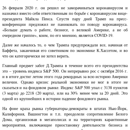
26 февраля 2020 г. он решил не заморачиваться коронавирусом и
назначил вместо себя ответственным по борьбе с коронавирусом вице-
президента Майкла Пенса. Спустя пару дней Трамп на пресс-
конференции предложил не паниковать по поводу коронавируса.
«Больше думать о работе, бизнесе, о великой Америке, а не об
очередном гриппе», коим, по его мнению, является COVID-19.
Далее же началось то, о чем Трампа предупреждали все, начиная от
Баффета, заканчивая его советником по экономике К.Хассетом, и во
что он категорически не хотел верить.
Главный предмет забот Д.Трампа в течение всего его президентства
это – уровень индекса S&P 500. Он непрерывно рос с октября 2016 г.
и в итоге достиг летом этого года рекордных за всю историю Америки
величин. Однако кризис реальной экономики не мог в итоге не
сказаться и на фондовом рынке. Индекс S&P 500 упал с 3138 пунктов
(3 марта) до 2218 (20 марта), или на 30% менее чем за 20 дней. Это
одной из крупнейших в истории падение фондового рынка.
На фоне краха рынка губернаторы-демократы в штатах Нью-Йорк,
Калифорния, Вашингтон и т.п. преодолели сопротивление Белого
Дома, организовав в мегаполисах и на территориях карантинные
мероприятия, включающие приостановку деятельности бизнеса и