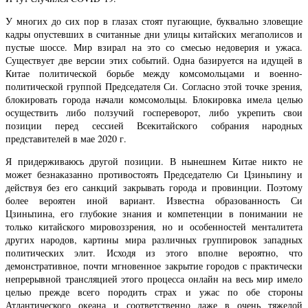
У многих до сих пор в глазах стоят пугающие, буквально зловещие
кадры опустевших в считанные дни улицы китайских мегаполисов и
пустые шоссе. Мир взирал на это со смесью недоверия и ужаса.
Существует две версии этих событий. Одна базируется на идущей в
Китае политической борьбе между комсомольцами и военно-
политической группой Председателя Си. Согласно этой точке зрения,
блокировать города начали комсомольцы. Блокировка имела целью
осуществить либо ползучий госпереворот, либо укрепить свои
позиции перед сессией Всекитайского собрания народных
представителей в мае 2020 г.
Я придерживаюсь другой позиции. В нынешнем Китае никто не
может безнаказанно противостоять Председателю Си Цзиньпину и
действуя без его санкций закрывать города и провинции. Поэтому
более вероятен иной вариант. Известна образованность Си
Цзиньпина, его глубокие знания и компетенции в понимании не
только китайского мировоззрения, но и особенностей менталитета
других народов, картины мира различных группировок западных
политических элит. Исходя из этого вполне вероятно, что
демонстративное, почти мгновенное закрытие городов с практически
непрерывной трансляцией этого процесса онлайн на весь мир имело
целью прежде всего породить страх и ужас по обе стороны
Атлантического океана и соответственно даже в очень тяжелой