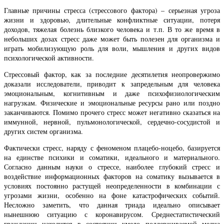
Главные причины стресса (стрессового фактора) – серьезная угроза
жизни и здоровью, длительные конфликтные ситуации, потеря
доходов, тяжелая болезнь близкого человека и т.п. В то же время в
небольших дозах стресс даже может быть полезен для организма и
играть мобилизующую роль для воли, мышления и других видов
психологической активности.
Стрессовый фактор, как за последние десятилетия неопровержимо
доказали исследователи, приводит к запредельным для человека
эмоциональным, когнитивным и даже психофизиологическим
нагрузкам. Физические и эмоциональные ресурсы рано или поздно
заканчиваются. Помимо прочего стресс может негативно сказаться на
иммунной, нервной, пульмонологической, сердечно-сосудистой и
других систем организма.
Фактически стресс, наряду с феноменом плацебо-ноцебо, базируется
на единстве психики и соматики, идеального и материального.
Согласно данным науки о стрессе, наиболее глубокий стресс и
воздействие информационных факторов на соматику вызывается в
условиях постоянно растущей неопределенности в комбинации с
угрозами жизни, особенно на фоне катастрофических событий.
Несложно заметить, что данная триада идеально описывает
нынешнюю ситуацию с коронавирусом. Среднестатистический
гражданин находится в состоянии умело поддерживаемой медиа