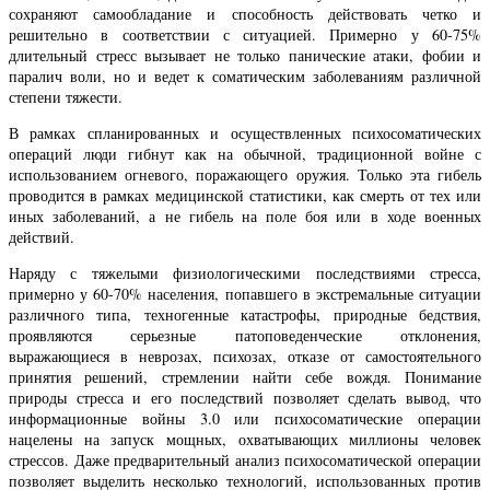
сохраняют самообладание и способность действовать четко и
решительно в соответствии с ситуацией. Примерно у 60-75%
длительный стресс вызывает не только панические атаки, фобии и
паралич воли, но и ведет к соматическим заболеваниям различной
степени тяжести.
В рамках спланированных и осуществленных психосоматических
операций люди гибнут как на обычной, традиционной войне с
использованием огневого, поражающего оружия. Только эта гибель
проводится в рамках медицинской статистики, как смерть от тех или
иных заболеваний, а не гибель на поле боя или в ходе военных
действий.
Наряду с тяжелыми физиологическими последствиями стресса,
примерно у 60-70% населения, попавшего в экстремальные ситуации
различного типа, техногенные катастрофы, природные бедствия,
проявляются серьезные патоповеденческие отклонения,
выражающиеся в неврозах, психозах, отказе от самостоятельного
принятия решений, стремлении найти себе вождя. Понимание
природы стресса и его последствий позволяет сделать вывод, что
информационные войны 3.0 или психосоматические операции
нацелены на запуск мощных, охватывающих миллионы человек
стрессов. Даже предварительный анализ психосоматической операции
позволяет выделить несколько технологий, использованных против