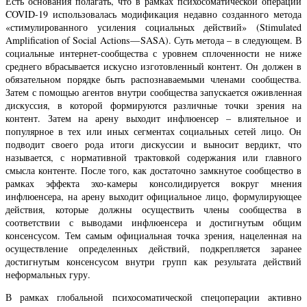
Есть основания полагать, что в рамках психосоматической операции
COVID-19 использовалась модификация недавно созданного метода
«стимулированного усиления социальных действий» (Stimulated
Amplification of Social Actions — SASA). Суть метода – в следующем. В
социальные интернет-сообщества с уровнем сплоченности не ниже
среднего вбрасывается искусно изготовленный контент. Он должен в
обязательном порядке быть распознаваемыми членами сообщества.
Затем с помощью агентов внутри сообщества запускается оживленная
дискуссия, в которой формируются различные точки зрения на
контент. Затем на арену выходит инфлюенсер – влиятельное и
популярное в тех или иных сегментах социальных сетей лицо. Он
подводит своего рода итоги дискуссии и выносит вердикт, что
называется, с нормативной трактовкой содержания или главного
смысла контенте. После того, как достаточно замкнутое сообщество в
рамках эффекта эхо-камеры консолидируется вокруг мнения
инфлюенсера, на арену выходит официальное лицо, формулирующее
действия, которые должны осуществить члены сообщества в
соответствии с выводами инфлюенсера и достигнутым общим
консенсусом. Тем самым официальная точка зрения, нацеленная на
осуществление определенных действий, подкрепляется заранее
достигнутым консенсусом внутри групп как результата действий
неформальных гуру.
В рамках глобальной психосоматической спецоперации активно