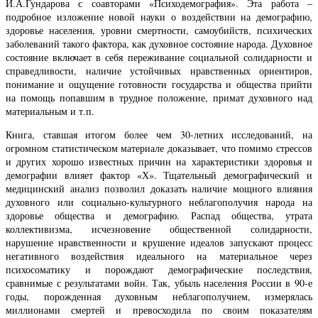
И.А.Гундарова с соавторами «Психодемография». Эта работа –
подробное изложение новой науки о воздействии на демографию,
здоровье населения, уровни смертности, самоубийств, психических
заболеваний такого фактора, как духовное состояние народа. Духовное
состояние включает в себя переживание социальной солидарности и
справедливости, наличие устойчивых нравственных ориентиров,
понимание и ощущение готовности государства и общества прийти
на помощь попавшим в трудное положение, примат духовного над
материальным и т.п.
Книга, ставшая итогом более чем 30-летних исследований, на
огромном статистическом материале доказывает, что помимо стрессов
и других хорошо известных причин на характеристики здоровья и
демографии влияет фактор «Х». Тщательный демографический и
медицинский анализ позволил доказать наличие мощного влияния
духовного или социально-культурного неблагополучия народа на
здоровье общества и демографию. Распад общества, утрата
коллективизма, исчезновение общественной солидарности,
нарушение нравственности и крушение идеалов запускают процесс
негативного воздействия идеального на материальное через
психосоматику и порождают демографические последствия,
сравнимые с результатами войн. Так, убыль населения России в 90-е
годы, порожденная духовным неблагополучием, измерялась
миллионами смертей и превосходила по своим показателям