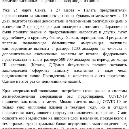
введение частичных запретов на выход людей из домов.
Уже 25 марта Сенат, а 27 марта – Палата представителей
проголосовали за законопроект, спешно, буквально меньше чем за 10
дней подготовленный демократами и умеренными республиканцами о
выделении 2 трлн долларов для поддержки экономики. Параллельно
были приняты законы о предоставлении налоговых и других льгот
крупнейшему и крупному бизнесу, банкам, корпорациям. В результате
впервые подавляющее большинство американцев получили
единовременные выплаты в размере 1200 долларов на человека и
дополнительные ежемесячные выплаты от штатов, федерального
правительства и т.п. в размере 500-700 долларов на период до конца
III квартала. (Кстати, Д.Трамп безуспешно пытался заставить
законодателей оформить выплату населению в виде чека,
подписанного лично Президентом и желательно с его портретом.
Однако на этот раз он понимания не нашел).
Крах американской экономики, потребительского рынка и системы
жизнеобеспечения американцев был предотвращен. COVID-19
пришелся как нельзя к месту. Можно сделать вывод: COVID-19 не
только унес миллионы жизней в текущем году, но и сгладил
последствия наступившего структурно-циклического кризиса. Смог
ослабить его воздействие на широкие слои населения, прежде всего в
тех странах, где центральные банки осуществили эмиссию денег под
реабилитационные программы. В сумме эмиссионные, кредитные,