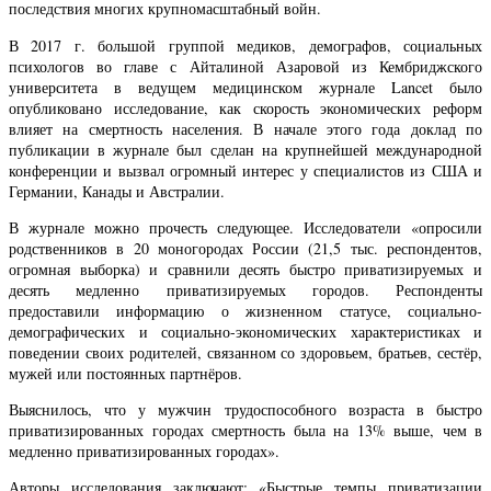
последствия многих крупномасштабный войн.
В 2017 г. большой группой медиков, демографов, социальных
психологов во главе с Айталиной Азаровой из Кембриджского
университета в ведущем медицинском журнале Lancet было
опубликовано исследование, как скорость экономических реформ
влияет на смертность населения. В начале этого года доклад по
публикации в журнале был сделан на крупнейшей международной
конференции и вызвал огромный интерес у специалистов из США и
Германии, Канады и Австралии.
В журнале можно прочесть следующее. Исследователи «опросили
родственников в 20 моногородах России (21,5 тыс. респондентов,
огромная выборка) и сравнили десять быстро приватизируемых и
десять медленно приватизируемых городов. Респонденты
предоставили информацию о жизненном статусе, социально-
демографических и социально-экономических характеристиках и
поведении своих родителей, связанном со здоровьем, братьев, сестёр,
мужей или постоянных партнёров.
Выяснилось, что у мужчин трудоспособного возраста в быстро
приватизированных городах смертность была на 13% выше, чем в
медленно приватизированных городах».
Авторы исследования заключают: «Быстрые темпы приватизации