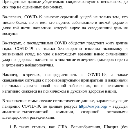
Приведенные данные убедительно свидетельствуют о нескольких, до
сих пор не оцененных феноменах.
Во-первых, COVID-19 наносит серьезный ущерб не только тем, кто
тяжело болел, но и тем, кто перенес заболевание в легкой форме и
даже той части населения, которой вирус на сегодняшний день не
коснулся.
Во-вторых, с последствиями COVID обществу предстоит жить долгие
годы. COVID-19 не только бесповоротно изменил экономику и
жизненный уклад, но уже к настоящему времени нанес сильнейший
удар по здоровью населения, в том числе вследствие факторов стресса
и духовного неблагополучия.
Наконец, в-третьих, неопределенность с COVID-19, а также
скандальная ситуация с противовирусными препаратами и вакцинами
не только чревата новой волной заболевших, но и несомненно
негативно скажется на психическом и духовном здоровье наций.
В заключение самые свежие статистические данные, характеризующие
пандемию COVID-19, по данным ресурса
https://swprs.org/
– ведущей
аналитико-статистической компании, созданной отставными
швейцарскими разведчиками.
В таких странах, как США, Великобритания, Швеция (без