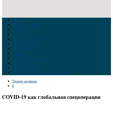
Главная
Война на Украине
Новости
Аналитика
Тайны Геополитики
Российские элиты
Теория заговора
Украина
Новый Мировой Порядок
Тайны истории
Обратная связь
Правила комментирования материалов
Теория заговора
0
COVID-19 как глобальная спецоперация