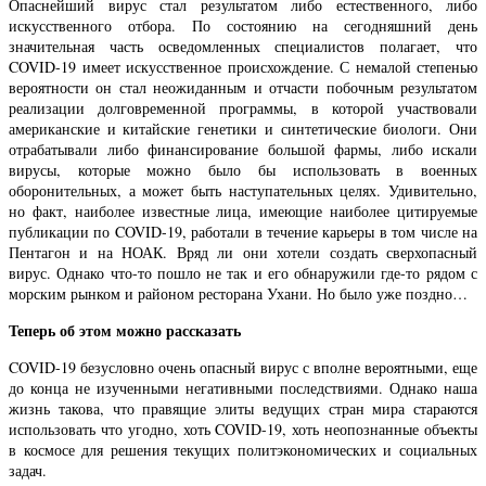
Опаснейший вирус стал результатом либо естественного, либо
искусственного отбора. По состоянию на сегодняшний день
значительная часть осведомленных специалистов полагает, что
COVID-19 имеет искусственное происхождение. С немалой степенью
вероятности он стал неожиданным и отчасти побочным результатом
реализации долговременной программы, в которой участвовали
американские и китайские генетики и синтетические биологи. Они
отрабатывали либо финансирование большой фармы, либо искали
вирусы, которые можно было бы использовать в военных
оборонительных, а может быть наступательных целях. Удивительно,
но факт, наиболее известные лица, имеющие наиболее цитируемые
публикации по COVID-19, работали в течение карьеры в том числе на
Пентагон и на НОАК. Вряд ли они хотели создать сверхопасный
вирус. Однако что-то пошло не так и его обнаружили где-то рядом с
морским рынком и районом ресторана Ухани. Но было уже поздно…
Теперь об этом можно рассказать
COVID-19 безусловно очень опасный вирус с вполне вероятными, еще
до конца не изученными негативными последствиями. Однако наша
жизнь такова, что правящие элиты ведущих стран мира стараются
использовать что угодно, хоть COVID-19, хоть неопознанные объекты
в космосе для решения текущих политэкономических и социальных
задач.