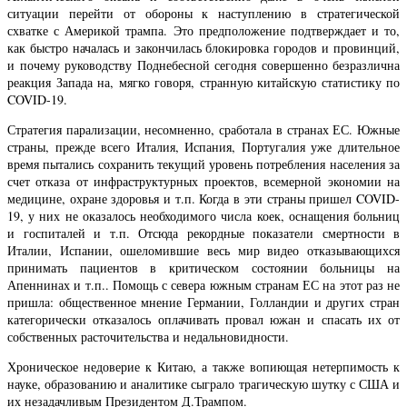
ситуации перейти от обороны к наступлению в стратегической
схватке с Америкой трампа. Это предположение подтверждает и то,
как быстро началась и закончилась блокировка городов и провинций,
и почему руководству Поднебесной сегодня совершенно безразлична
реакция Запада на, мягко говоря, странную китайскую статистику по
COVID-19.
Стратегия парализации, несомненно, сработала в странах ЕС. Южные
страны, прежде всего Италия, Испания, Португалия уже длительное
время пытались сохранить текущий уровень потребления населения за
счет отказа от инфраструктурных проектов, всемерной экономии на
медицине, охране здоровья и т.п. Когда в эти страны пришел COVID-
19, у них не оказалось необходимого числа коек, оснащения больниц
и госпиталей и т.п. Отсюда рекордные показатели смертности в
Италии, Испании, ошеломившие весь мир видео отказывающихся
принимать пациентов в критическом состоянии больницы на
Апеннинах и т.п.. Помощь с севера южным странам ЕС на этот раз не
пришла: общественное мнение Германии, Голландии и других стран
категорически отказалось оплачивать провал южан и спасать их от
собственных расточительства и недальновидности.
Хроническое недоверие к Китаю, а также вопиющая нетерпимость к
науке, образованию и аналитике сыграло трагическую шутку с США и
их незадачливым Президентом Д.Трампом.