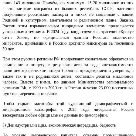
лишь 143 миллиона. Причём, как минимум, 15-20 миллионов из них
– это заезжие мигранты из бывших республик СССР, частично
получившие российские паспорта и никак не связанные с нашей
Родиной в культурном, ментальном и религиозном плане. Закачка
России этим взрывоопасным инородным элементом продолжается
ускоренными темпами. В 2024 году, когда случилась трагедия «Крокус
Сити Холл», по официальным данным Росстата количество
мигрантов, прибывших в Россию достигло максимума за последние
30 лет.
При этом русские регионы РФ продолжают сознательно обрекаться на
вымирание и нищету, в результате чего за годы «независимости»
наши демографические потери (включая преждевременно умерших, а
также так и не родившихся детей) составили десятки миллионов
человек. Вместе с ними, по данным Министерства регионального
развития РФ, с 1990 по 2020 гг. в России исчезло 23.000 населенных
пунктов, деревень и посёлков.
Чтобы скрыть масштабы этой чудовищной демографической и
миграционной катастрофы, с 2025 года либеральная Россия
засекретила любые официальные данные по демографии.
3) Деиндустриализация, экономическая деградация, бедность
По уровню человеческого капитала, объёмам промышленного