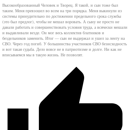
Высокообразованный Человек и Творец. Я такой, и сын тоже был
таким. Меня превзошел во всем на три порядка. Меня выкинули из
системы принудительно по достижении предельного срока службы
(это был предлог), чтобы не мешал воровать. А сыну не просто не
давали работать и совершенствовать условия труда, а всячески мешали
и выдавливали везде. Он мог весь коллектив блатников и
бездельников заменить. Итог — сын не выдержал и ушел за ленту на
СВО. Через год погиб. У большинства участников СВО безисходность
и вот такая судьба. Дело вовсе не в патриотизме и долге. Ни как не
вписываемся мы в такую жизнь. Не позволят.