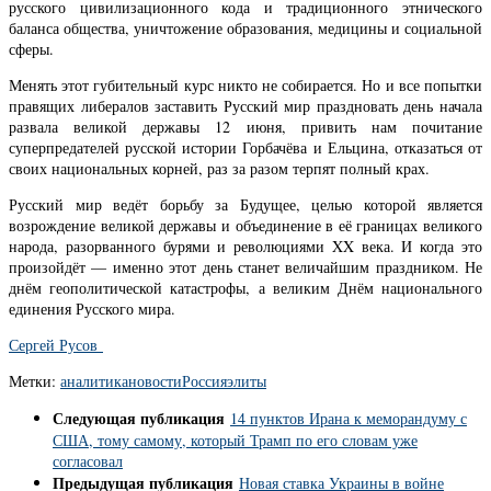
русского цивилизационного кода и традиционного этнического
баланса общества, уничтожение образования, медицины и социальной
сферы.
Менять этот губительный курс никто не собирается. Но и все попытки
правящих либералов заставить Русский мир праздновать день начала
развала великой державы 12 июня, привить нам почитание
суперпредателей русской истории Горбачёва и Ельцина, отказаться от
своих национальных корней, раз за разом терпят полный крах.
Русский мир ведёт борьбу за Будущее, целью которой является
возрождение великой державы и объединение в её границах великого
народа, разорванного бурями и революциями XX века. И когда это
произойдёт — именно этот день станет величайшим праздником. Не
днём геополитической катастрофы, а великим Днём национального
единения Русского мира.
Сергей Русов
Метки:
аналитика
новости
Россия
элиты
Следующая публикация
14 пунктов Ирана к меморандуму с
США, тому самому, который Трамп по его словам уже
согласовал
Предыдущая публикация
Новая ставка Украины в войне