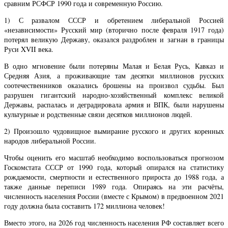
сравним РСФСР 1990 года и современную Россию.
1) С развалом СССР и обретением либеральной Россией
«независимости» Русский мир (вторично после февраля 1917 года)
потерял великую Державу, оказался раздроблен и загнан в границы
Руси XVII века.
В одно мгновение были потеряны Малая и Белая Русь, Кавказ и
Средняя Азия, а проживающие там десятки миллионов русских
соотечественников оказались брошены на произвол судьбы. Был
разрушен гигантский народно-хозяйственный комплекс великой
Державы, распалась и деградировала армия и ВПК, были нарушены
культурные и родственные связи десятков миллионов людей.
2) Произошло чудовищное вымирание русского и других коренных
народов либеральной России.
Чтобы оценить его масштаб необходимо воспользоваться прогнозом
Госкомстата СССР от 1990 года, который опирался на статистику
рождаемости, смертности и естественного прироста до 1988 года, а
также данные переписи 1989 года. Опираясь на эти расчёты,
численность населения России (вместе с Крымом) в предвоенном 2021
году должна была составить 172 миллиона человек!
Вместо этого, на 2026 год численность населения РФ составляет всего