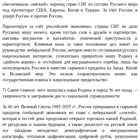
обеспечивали «мягкий» переход стран СНГ из состава Русского мира
под протекторат США, Европы, Китая и Турции. За счёт России, в
ущерб России и против России.
Паразитируя за счёт российской экономики, страны СНГ не дали
Русскому миру ничего, кроме пустых слов о дружбе и партнёрстве,
наплыва мигрантов и ваххабитов, этнической преступности и
наркоторговли. Ключевая вина за такое положение дел лежит на
руководстве либеральной России, которое вместо отстаивания русских
национальных интересов, сознательно превратило нашу Родину в
«дойную корову» и отстойник для миграционного отребья, лишь бы
интегрировать Россию в качестве сырьевого придатка на Запад, Китай
и Исламский мир. Это нельзя охарактеризовать иначе, как
государственная измена и национальное предательство.
7) Самое главное, чего лишились наша Родина и народ 36 лет назад —
уверенности в завтрашнем дне и социальной справедливости.
За 40 лет Великой Смуты 1985-2025 гг. Россия превращена в сырьевой
придаток глобальной экономики во главе с либеральной «элитой»,
которая и по сей день продолжает открыто торговать нашей Родиной,
её ресурсами и нашим будущим, а также реализует на русской земле
все западные методички: демографическая и миграционная
катастрофа, тотальная цифровизация, цифровой рубль, разрушение