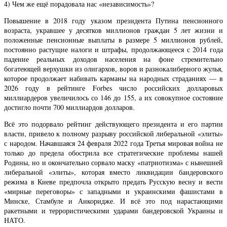
4) Чем же ещё порадовала нас «независимость»?
Повышение в 2018 году указом президента Путина пенсионного
возраста, укравшее у десятков миллионов граждан 5 лет жизни и
положенные пенсионные выплаты в размере 5 миллионов рублей,
постоянно растущие налоги и штрафы, продолжающееся с 2014 года
падение реальных доходов населения на фоне стремительно
богатеющей верхушки из олигархов, воров и разнокалиберного жулья,
которое продолжает набивать карманы на народных страданиях — в
2026 году в рейтинге Forbes число российских долларовых
миллиардеров увеличилось со 146 до 155, а их совокупное состояние
достигло почти 700 миллиардов долларов.
Всё это подорвало рейтинг действующего президента и его партии
власти, привело к полному разрыву российской либеральной «элиты»
с народом. Начавшаяся 24 февраля 2022 года Третья мировая война не
только до предела обострила все стратегические проблемы нашей
Родины, но и окончательно сорвало маску «патриотизма» с нынешней
либеральной «элиты», которая вместо ликвидации бандеровского
режима в Киеве предпочла открыто предать Русскую весну и вести
«мирные переговоры» с западными и украинскими фашистами в
Минске, Стамбуле и Анкоридже. И всё это под нарастающими
ракетными и террористическими ударами бандеровской Украины и
НАТО.