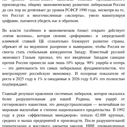
производства, общему экономическому развитию либеральная Россия
до сих пор не дотягивает до уровня РСФСР 1990 года, несмотря на то,
что Росстат и многочисленные «эксперты», умело манипулируя
цифрами, пытаются убедить нас в обратном.
Во власти (особенно в экономическом блоке) открыто действует
«пятая колонна», которая своими «реформами» и запредельной
ключевой ставкой ЦБ сознательно блокирует развитие страны,
обрекает её на медленное разорение и вымирание, чтобы Россия не
смогла стать глобальным конкурентом Западу. Известный русский
экономист Глазьев признал, что все введённые Западом санкции
против России принесли нам лишь 10% вреда. 90% ущерба и потерь
— это деятельность тех самых либеральных фундаменталистов, что
контролируют российскую экономику. И позорные показатели её
роста в 2025 году в 1% и ожидаемые в 2026 году 0,4% это полностью
подтверждают.
Главный результат правления системных либералов, которое оказалось
более разрушительным для нашей Родины, чем ущерб от
гитлеровского нашествия, это деиндустриализация — величайшая по
мировым масштабам и степени национального предательства. В 1992
году в руки «эффективных менеджеров» попало 42.000 крупных,
средних и малых предприятий и производств. После разрушительной
приватизации и массового закрытия заводов, НИИ, промышленных