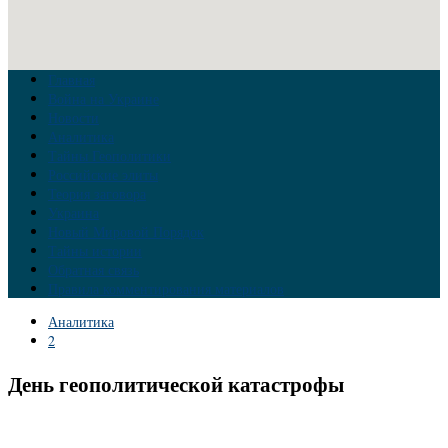
Главная
Война на Украине
Новости
Аналитика
Тайны Геополитики
Российские элиты
Теория заговора
Украина
Новый Мировой Порядок
Тайны истории
Обратная связь
Правила комментирования материалов
Аналитика
2
День геополитической катастрофы