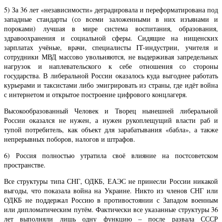
5) За 36 лет «независимости» деградировала и переформатирована под
западные стандарты (со всеми заложенными в них изъянами и
пороками) лучшая в мире система воспитания, образования,
здравоохранения и социальной сферы. Сидящие на нищенских
зарплатах учёные, врачи, специалисты IT-индустрии, учителя и
сотрудники МВД массово увольняются, не выдерживая запредельных
нагрузок и наплевательского к себе отношения со стороны
государства. В либеральной России оказалось куда выгоднее работать
курьерами и таксистами либо эмигрировать из страны, где идёт война
с интернетом и открытое построение цифрового концлагеря.
Высокообразованный Человек и Творец нынешней либеральной
России оказался не нужен, а нужен рукоплещущий власти раб и
тупой потребитель, как объект для зарабатывания «бабла», а также
непрерывных поборов, налогов и штрафов.
6) Россия полностью утратила своё влияние на постсоветском
пространстве.
Все структуры типа СНГ, ОДКБ, ЕАЭС не принесли России никакой
выгоды, что показала война на Украине. Никто из членов СНГ или
ОДКБ не поддержал Россию в противостоянии с Западом военным
или дипломатическим путём. Фактически все указанные структуры 36
лет выполняли лишь одну функцию – после развала СССР