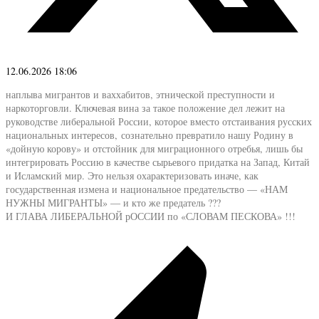
12.06.2026 18:06
наплыва мигрантов и ваххабитов, этнической преступности и
наркоторговли. Ключевая вина за такое положение дел лежит на
руководстве либеральной России, которое вместо отстаивания русских
национальных интересов, сознательно превратило нашу Родину в
«дойную корову» и отстойник для миграционного отребья, лишь бы
интегрировать Россию в качестве сырьевого придатка на Запад, Китай
и Исламский мир. Это нельзя охарактеризовать иначе, как
государственная измена и национальное предательство — «НАМ
НУЖНЫ МИГРАНТЫ» — и кто же предатель ???
И ГЛАВА ЛИБЕРАЛЬНОЙ рОССИИ по «СЛОВАМ ПЕСКОВА» !!!