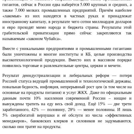
гигантов, сейчас в России едва наберётся 5.000 крупных и средних, а
также 7.000 мелких промышленных предприятий. Причём наиболее
«лакомые» из них находятся в частных руках и принадлежат
иностранному капиталу, в результате чего сотни миллиардов долларов
и евро проходят мимо народа и бюджета страны. Результаты этой
грабительской приватизации прямо сейчас закрепляются так
называемым «законом Чубайса».
Вместе с уникальными предприятиями и промышленными гигантами
были уничтожены и многие институты и КБ, целые производства
высокотехнологичной продукции. Вместо них в массовом порядке
появились торговые и развлекательные центры, церкви и мечети.
Результат деиндустриализации и либеральных реформ — потеря
Россией статуса ведущей промышленной и технологической державы,
повальная бедность, инфляция, непрерывный рост цен (в том числе на
основные на продукты питания) и услуг ЖКХ. Даже по официальным
данным почти 10% населения современной России – нищие и
вынуждены тратить на еду весь свой доход. Ещё 15% — две трети
заработанного, 42% — половину, 28% — менее половины. И лишь
5% сверхбогатой верхушки и её обслуги из числа «эффективных
менеджеров», банковских клерков и силовиков не задумываются,
сколько они тратят на продукты.