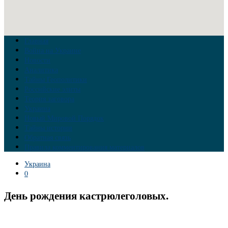
Главная
Война на Украине
Новости
Аналитика
Тайны Геополитики
Российские элиты
Теория заговора
Украина
Новый Мировой Порядок
Тайны истории
Обратная связь
Правила комментирования материалов
Украина
0
День рождения кастрюлеголовых.