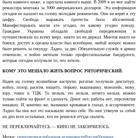
были намного ниже, а зарплаты намного выше. В 2009 я не мог найти
режиссера монтажа за 3000 американских долларов. Эта информация
сегодня не налазит на голову молодым режмонтам. Они не верят в эту
цифру. Свобода выражать протесты была абсолютной.
Манифестировать могли кто угодно, по какому угодно поводу.
Граждане Украины обладали свободой передвижения и
путешествовали по всему миру, никто их не держал. Ментов никто не
боялся, доступ в органы власти был всеобщим, любой вопрос можно
было решить за секунду. Ладно, за две. Обязательную службу в армии
отменили, о войне мечтали только профессиональные бандерлоги,
которые сегодня получили то, что хотели.
КОМУ ЭТО МЕШАЛО ЖИТЬ ВОПРОС РИТОРИЧЕСКИЙ.
Надев на голову волшебные каструли, рогатые получили диктатуру,
войну, позор, расизм, нищету, тюрьму, вышиванку, монопейс, мову,
віру, томос и ТЦК. То нельзя, это нельзя, ничего нельзя, можно
только пойти на фронт и сдохнуть. Денег нет, работы нет, перспектив
никаких. И, конечно же, мальчики кровавые в глазах, в ассортименте.
Ладно бы они все это наскакали лично себе. Но они утянули за собой
на дно всех остальных, кто не решился оттуда свалить.
НЕ ПЕРЕКЛЮЧАЙТЕСЬ — КИНО НЕ ЗАКОНЧИЛОСЬ.
Метки:
геополитика
глобальная игра
новости
Россия
Украина