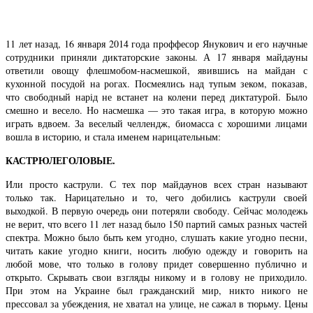
11 лет назад, 16 января 2014 года проффесор Янукович и его научные
сотрудники приняли диктаторские законы. А 17 января майдауны
ответили овощу флешмобом-насмешкой, явившись на майдан с
кухонной посудой на рогах. Посмеялись над тупым зеком, показав,
что свободный нарід не встанет на колени перед диктатурой. Было
смешно и весело. Но насмешка — это такая игра, в которую можно
играть вдвоем. За веселый челлендж, биомасса с хорошими лицами
вошла в историю, и стала именем нарицательным:
КАСТРЮЛЕГОЛОВЫЕ.
Или просто каструли. С тех пор майдаунов всех стран называют
только так. Нарицательно и то, чего добились каструли своей
выходкой. В первую очередь они потеряли свободу. Сейчас молодежь
не верит, что всего 11 лет назад было 150 партий самых разных частей
спектра. Можно было быть кем угодно, слушать какие угодно песни,
читать какие угодно книги, носить любую одежду и говорить на
любой мове, что только в голову придет совершенно публично и
открыто. Скрывать свои взгляды никому и в голову не приходило.
При этом на Украине был гражданский мир, никто никого не
прессовал за убеждения, не хватал на улице, не сажал в тюрьму. Цены