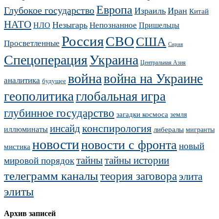
Европа
Глубокое государство
Израиль
Иран
Китай
НАТО
Незыгарь
Непознанное
НЛО
Пришельцы
Россия
СВО
США
Просветленные
Сирия
Украина
Спецоперация
Центральная Азия
война
война на Украине
аналитика
будущее
геополитика
глобальная игра
глубинное государство
загадки космоса
земля
конспирология
инсайд
иллюминаты
либералы
мигранты
новости
новости с фронта
новый
мистика
тайны
тайны истории
мировой порядок
телеграмм каналы
теория заговора
элита
элиты
Архив записей