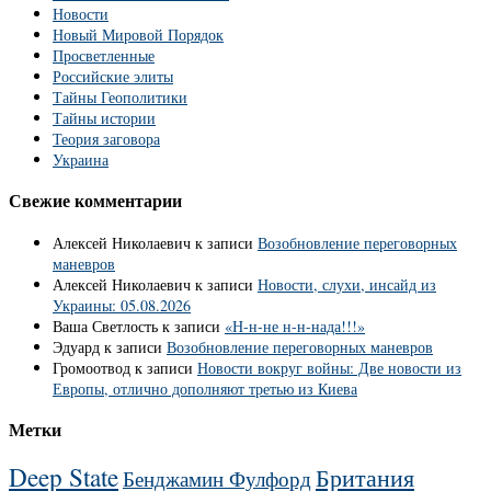
Новости
Новый Мировой Порядок
Просветленные
Российские элиты
Тайны Геополитики
Тайны истории
Теория заговора
Украина
Свежие комментарии
Алексей Николаевич
к записи
Возобновление переговорных
маневров
Алексей Николаевич
к записи
Новости, слухи, инсайд из
Украины: 05.08.2026
Ваша Светлость
к записи
«Н-н-не н-н-нада!!!»
Эдуард
к записи
Возобновление переговорных маневров
Громоотвод
к записи
Новости вокруг войны: Две новости из
Европы, отлично дополняют третью из Киева
Метки
Deep State
Британия
Бенджамин Фулфорд