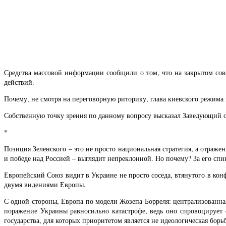
Средства массовой информации сообщили о том, что на закрытом сов
действий.
Почему, не смотря на переговорную риторику, глава киевского режима
Собственную точку зрения по данному вопросу высказал Заведующий 
*
Позиция Зеленского – это не просто национальная стратегия, а отра
и победе над Россией – выглядит непреклонной. Но почему? За его спи
Европейский Союз видит в Украине не просто соседа, втянутого в ко
двумя видениями Европы.
С одной стороны, Европа по модели Жозепа Борреля: централизованная
поражение Украины равносильно катастрофе, ведь оно спровоцирует 
государства, для которых приоритетом является не идеологическая борь