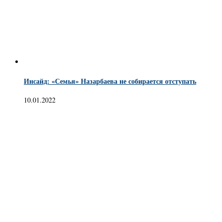
Инсайд: «Семья» Назарбаева не собирается отступать
10.01.2022