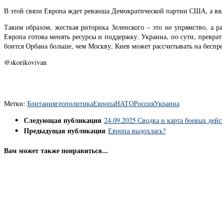
В этой связи Европа ждет реванша Демократической партии США, а вял
Таким образом, жесткая риторика Зеленского – это не упрямство, а р
Европа готова менять ресурсы и поддержку. Украина, по сути, превра
боится Орбана больше, чем Москву, Киев может рассчитывать на бесп
@skorikovivan
Метки:
Британия
геополитика
Европа
НАТО
Россия
Украина
Следующая публикация
24.09.2025 Сводка и карта боевых дей
Предыдущая публикация
Европа выдохлась?
Вам может также понравиться...