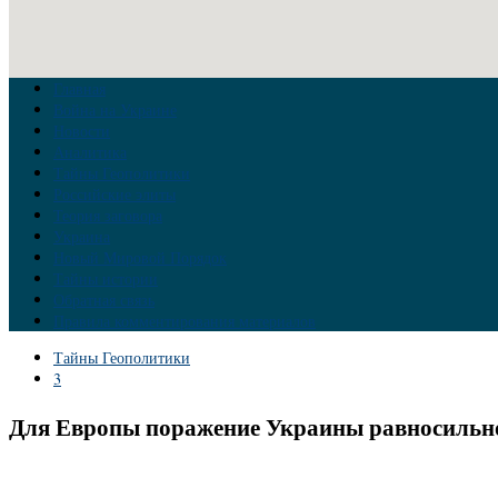
Главная
Война на Украине
Новости
Аналитика
Тайны Геополитики
Российские элиты
Теория заговора
Украина
Новый Мировой Порядок
Тайны истории
Обратная связь
Правила комментирования материалов
Тайны Геополитики
3
Для Европы поражение Украины равносильн