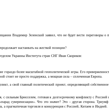
ещании Владимир Зеленский заявил, что не будет вести переговоры о 
 продолжает настаивать на жесткой позиции?
отделом Украины Института стран СНГ Иван Скориков:
жение гораздо более масштабной геополитической игры. Его приверженн
ной стоит не просто поддержка, а мощная сила – сплоченная Европа.
нфликт, а свой главный политический проект, определяющий собственно
, с сильным Брюсселем, готовая к долгосрочному конфликту с Россией 
«парад суверенизации». Что это значит? Это – другая сторона. Триум
ба, а прагматичная торговля и конкуренция с Россией, Китаем и Индией.