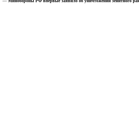
Минобороны РФ впервые заявило об уничтожении зенитного рак
—