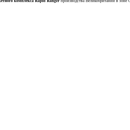
етного комплекса Rapid Ranger
производства Великобритании в зоне 