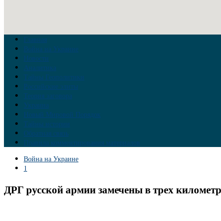
Главная
Война на Украине
Новости
Аналитика
Тайны Геополитики
Российские элиты
Теория заговора
Украина
Новый Мировой Порядок
Тайны истории
Обратная связь
Правила комментирования материалов
Война на Украине
1
ДРГ русской армии замечены в трех километр