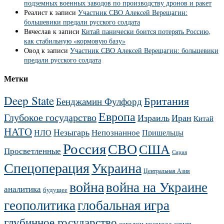
подземных военных заводов по производству дронов и ракет
Реалист
к записи
Участник СВО Алексей Верещагин:
большевики предали русского солдата
Вячеслав
к записи
Китай панически боится потерять Россию,
как стабильную «кормовую базу»
Овод
к записи
Участник СВО Алексей Верещагин: большевики
предали русского солдата
Метки
Deep State
Британия
Бенджамин Фулфорд
Европа
Глубокое государство
Израиль
Иран
Китай
НАТО
Незыгарь
Непознанное
НЛО
Пришельцы
Россия
СВО
США
Просветленные
Сирия
Украина
Спецоперация
Центральная Азия
война
война на Украине
аналитика
будущее
геополитика
глобальная игра
глубинное государство
загадки космоса
земля