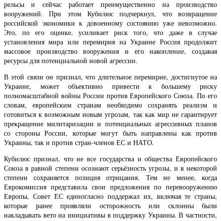
рельсы и сейчас работает преимущественно на производство
вооружений. При этом Кубилюс подчеркнул, что возвращение
российской экономики к довоенному состоянию уже невозможно.
Это, по его оценке, усиливает риск того, что даже в случае
установления мира или перемирия на Украине Россия продолжит
массовое производство вооружения и его накопление, создавая
ресурсы для потенциальной новой агрессии.
В этой связи он признал, что длительное перемирие, достигнутое на
Украине, может объективно привести к большему риску
полномасштабной войны России против Европейского Союза. По его
словам, европейским странам необходимо сохранять реализм и
готовиться к возможным новым угрозам, так как мир не гарантирует
прекращение милитаризации и потенциальных агрессивных планов
со стороны России, которые могут быть направлены как против
Украины, так и против стран-членов ЕС и НАТО.
Кубилюс признал, что не все государства и общества Европейского
Союза в равной степени осознают серьёзность угрозы, и в некоторой
степени сохраняется позиция отрицания. Тем не менее, когда
Еврокомиссия представила свои предложения по перевооружению
Европы, Совет ЕС единогласно поддержал их, включая те страны,
которые ранее проявляли осторожность или склонны были
накладывать вето на инициативы в поддержку Украины. В частности,