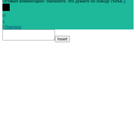
Оставьте комментарий! Напишите, что думаете по поводу статьи.
x
(
)
x
|
Ответить
Insert