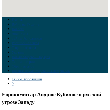
Главная
Война на Украине
Новости
Аналитика
Тайны Геополитики
Российские элиты
Теория заговора
Украина
Новый Мировой Порядок
Тайны истории
Обратная связь
Правила комментирования материалов
Тайны Геополитики
0
Еврокомиссар Андрюс Кубилюс о русской
угрозе Западу