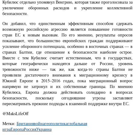
Кубилюс отдельно упомянул Венгрию, которая также проголосовала за
увеличение оборонных расходов и укрепление коллективной
безопасности.
Он добавил, что единственным эффективным способом сдержать
возможную российскую агрессию является повышение готовности
стран ЕС к новым вызовам. По его мнению, результаты опросов
показывают, что большинство европейских граждан поддерживают
усиление оборонного потенциала, особенно в восточных странах — в
странах Балтии, где отношение к безопасности наиболее острое.
Вместе с тем Кубилюс считает естественным, что в государствах,
которые географически находятся дальше от России, уровень
тревожности ниже — так же, как когда-то страны Балтии не
проявляли достаточного внимания к миграционному кризису в
Южной Европе в 2015–2016 годах, пока миграционный вопрос
напрямую не затронул и их собственные границы. По мнению
Кубилюса, Европа должна действовать солидарно в вопросах
безопасности, поскольку сегодняшние угрозы заставляют
пересматривать прежние подходы к взаимной поддержке внутри ЕС.
@MaksLifeOff
Метки:
Британия
война
геополитика
глобальная
игра
Европа
Россия
Украина