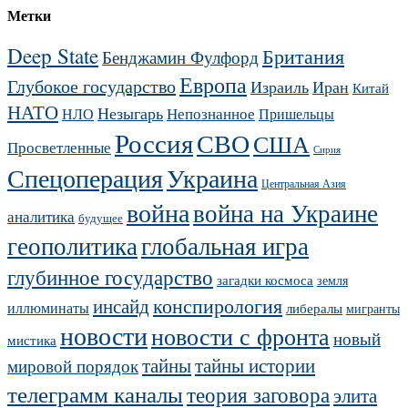
Метки
Deep State
Британия
Бенджамин Фулфорд
Европа
Глубокое государство
Израиль
Иран
Китай
НАТО
Незыгарь
Непознанное
НЛО
Пришельцы
Россия
СВО
США
Просветленные
Сирия
Украина
Спецоперация
Центральная Азия
война
война на Украине
аналитика
будущее
геополитика
глобальная игра
глубинное государство
загадки космоса
земля
конспирология
инсайд
иллюминаты
либералы
мигранты
новости
новости с фронта
новый
мистика
тайны
тайны истории
мировой порядок
телеграмм каналы
теория заговора
элита