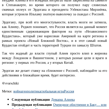
Неудачи Алиева в его всеядных интригах были закреплены на саммите
в Степанакерте, во время которого он получил пару словесных
смачных оплеух от Эрдогана и президента Узбекистана Мирзиёева,
которые устроили Ильхаму знатную выволочку за скандал с Россией.
Эрдогану, при всей его многостульности, власть мозги не затмила,
как Алиеву, Реджеп понимает, что Россия является на данный момент
единственным сдерживающим фактором на пути «Независимого
Курдистана», который уже нарисован Америкой на карте региона в
рамках проекта «Новый Ближний Восток», и в этот самый новый
Курдистан отойдет и часть территорий Турции по замыслу Штатов.
Так что жадный до власти глупый Алиев просто влип в жернова
между Лондоном и Вашингтоном, у которых разные цели и враги в
регионе: у первых это Россия, а у вторых Китай.
Эрдоган же делает ставку на сближение с Россией, наблюдайте за его
действиями в ближайшее время, будет интересно.
@svarschiki
Метки:
война
геополитика
глобальная игра
Россия
Следующая публикация
Демарш Алиева
Предыдущая публикация
Очередное обострение в Баку… или