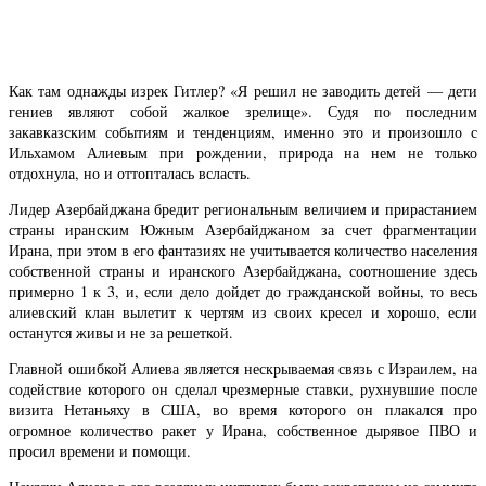
Как там однажды изрек Гитлер? «Я решил не заводить детей — дети
гениев являют собой жалкое зрелище». Судя по последним
закавказским событиям и тенденциям, именно это и произошло с
Ильхамом Алиевым при рождении, природа на нем не только
отдохнула, но и оттопталась всласть.
Лидер Азербайджана бредит региональным величием и прирастанием
страны иранским Южным Азербайджаном за счет фрагментации
Ирана, при этом в его фантазиях не учитывается количество населения
собственной страны и иранского Азербайджана, соотношение здесь
примерно 1 к 3, и, если дело дойдет до гражданской войны, то весь
алиевский клан вылетит к чертям из своих кресел и хорошо, если
останутся живы и не за решеткой.
Главной ошибкой Алиева является нескрываемая связь с Израилем, на
содействие которого он сделал чрезмерные ставки, рухнувшие после
визита Нетаньяху в США, во время которого он плакался про
огромное количество ракет у Ирана, собственное дырявое ПВО и
просил времени и помощи.