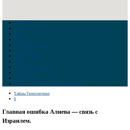
Главная
Война на Украине
Новости
Аналитика
Тайны Геополитики
Российские элиты
Теория заговора
Украина
Новый Мировой Порядок
Тайны истории
Обратная связь
Правила комментирования материалов
Тайны Геополитики
0
Главная ошибка Алиева — связь с
Израилем.