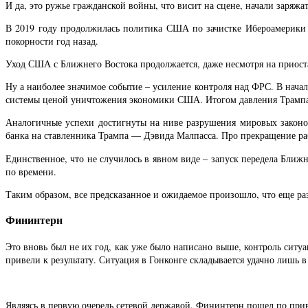
И да, это ружье гражданской войны, что висит на сцене, начали заряжат
В 2019 году продолжилась политика США по зачистке Ибероамерики 
покорности год назад.
Уход США с Ближнего Востока продолжается, даже несмотря на приоста
Ну а наиболее значимое событие – усиление контроля над ФРС. В нача
системы ценой уничтожения экономики США. Итогом давления Трампа ст
Аналогичные успехи достигнуты на ниве разрушения мировых закон
банка на ставленника Трампа — Дэвида Малпасса. Про прекращение раб
Единственное, что не случилось в явном виде – запуск передела Ближ
по времени.
Таким образом, все предсказанное и ожидаемое произошло, что еще 
Фининтерн
Это вновь был не их год, как уже было написано выше, контроль ситу
привели к результату. Ситуация в Гонконге складывается удачно лишь
Являясь в первую очередь сетевой державой, Фининтерн пошел по прив