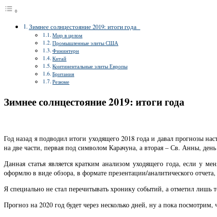
Зимнее солнцестояние 2019: итоги года
Мир в целом
Промышленные элиты США
Фининтерн
Китай
Континентальные элиты Европы
Британия
Резюме
Зимнее солнцестояние 2019: итоги года
Год назад я подводил итоги уходящего 2018 года и давал прогнозы на
на две части, первая под символом Карачуна, а вторая – Св. Анны, день
Данная статья является кратким анализом уходящего года, если у ме
оформлю в виде обзора, в формате презентации/аналитического отчета, 
Я специально не стал перечитывать хронику событий, а отметил лишь т
Прогноз на 2020 год будет через несколько дней, ну а пока посмотрим, 