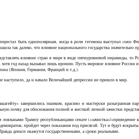
и перестал быть однополярным, когда в роли гегемона выступал союз
ашла так далеко, что влияние национального государства значительно пр
едставлять влияние стран в мире в виде пятиуровневой пирамиды, то Р
, хотя год назад вызывал лишь иронию. Пусть мировое влияние России 
лона (Япония, Германия, Франций и т.д.).
не наступило, да и начало Величайшей депрессии не пришло в мир.
шагейту» завершились пшиком, красиво и мастерски разыгранная парти
льную почву для обоснования полной и жесткой личной зачистки предс
лояльными Трампу республиканцами сенате («зачистка»/«приведение к 
демократов, пройдет через показания под присягой. Тут и будут вскры
равда деньги окажутся государственными, а сроки реальными.