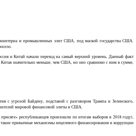
 Фининтерна и промышленных элит США, под маской государства США.
осело.
оссия и Китай начали переход на самый верхний уровень. Данный факт
и Китая значительно меньше, чем США, но оно сравнимо с ним в сумме,
я с угрозой Байдену, подставой с разговором Трампа и Зеленского,
тавителей мировой финансовой элиты в США.
присяге» республиканцев произошли по итогам выборов в 2018 году),
ты такие привычные механизмы нецелевого финансирования и коррупции