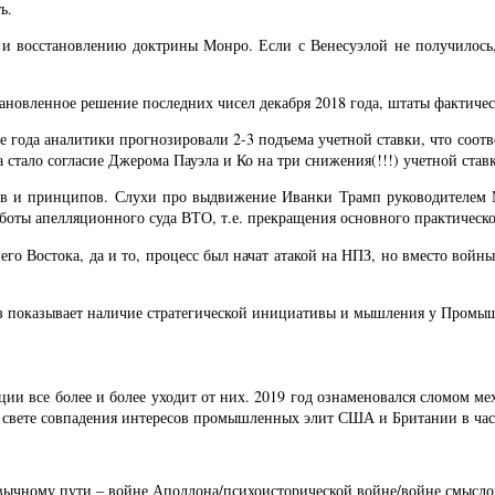
ь.
и восстановлению доктрины Монро. Если с Венесуэлой не получилось, 
новленное решение последних чисел декабря 2018 года, штаты фактичес
ле года аналитики прогнозировали 2-3 подъема учетной ставки, что соо
ало согласие Джерома Пауэла и Ко на три снижения(!!!) учетной ставк
ов и принципов. Слухи про выдвижение Иванки Трамп руководителем 
оты апелляционного суда ВТО, т.е. прекращения основного практическог
него Востока, да и то, процесс был начат атакой на НПЗ, но вместо вой
раз показывает наличие стратегической инициативы и мышления у Пром
ации все более и более уходит от них. 2019 год ознаменовался сломом 
 в свете совпадения интересов промышленных элит США и Британии в час
ычному пути – войне Аполлона/психоисторической войне/войне смыслов.