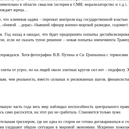
чительно в области смыслов (истерия в СМИ, морализаторство и т.д.), 
обеждает жреца…
 что ключевая задача – перехват контроля над государственной властью
ет, «боевой …дорас» (бывший офицер военно-морской разведки, содомит)
n. Год назад я ожидал, что будет предпринята попытка дестабилизиров
тое, если не сказать тупое решение – новая попытка импичмента Трамп
оправдался. Хотя фотографии В.В. Путина и Си Цзиньпина с термосами 
элиты от угроз, но на людей около элитных кругов сил нет – педофилу 
ым, чем реальность, вместо сильных и рискованных шагов, финансисты 
ольшую часть года весь мир наблюдал неспособность центрального прав
 само рассосется, на этот раз не сработала. Становится только хуже.
льным триллером, где ни одна из сторон не готова договариваться и счи
твия ухудшают общую ситуации в мировой экономике. Искренне пожела