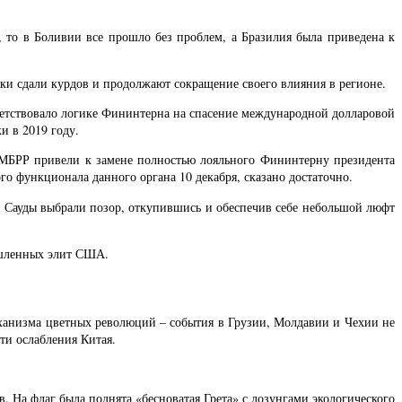
то в Боливии все прошло без проблем, а Бразилия была приведена к
ки сдали курдов и продолжают сокращение своего влияния в регионе.
тветствовало логике Фининтерна на спасение международной долларовой
и в 2019 году.
МБРР привели к замене полностью лояльного Фининтерну президента
о функционала данного органа 10 декабря, сказано достаточно.
ны Сауды выбрали позор, откупившись и обеспечив себе небольшой люфт
ышленных элит США.
механизма цветных революций – события в Грузии, Молдавии и Чехии не
ти ослабления Китая.
 На флаг была поднята «бесноватая Грета» с лозунгами экологического