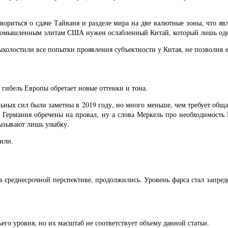
вориться о сдаче Тайваня и разделе мира на две валютные зоны, что 
 Промышленным элитам США нужен ослабленный Китай, который лишь оди
холостили все попытки проявления субъектности у Китая, не позволив 
гибель Европы обретает новые оттенки и тона.
ных сил были заметны в 2019 году, но много меньше, чем требует общ
 Германия обречены на провал, ну а слова Меркель про необходимость 
вызывают лишь улыбку.
или.
 в среднесрочной перспективе, продолжились. Уровень фарса стал запре
его уровня, но их масштаб не соответствует объему данной статьи.