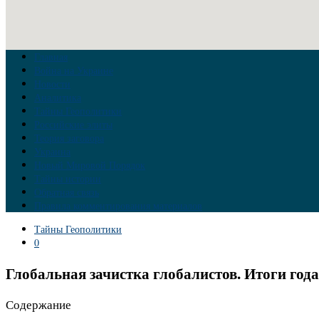
Главная
Война на Украине
Новости
Аналитика
Тайны Геополитики
Российские элиты
Теория заговора
Украина
Новый Мировой Порядок
Тайны истории
Обратная связь
Правила комментирования материалов
Тайны Геополитики
0
Глобальная зачистка глобалистов. Итоги года
Содержание