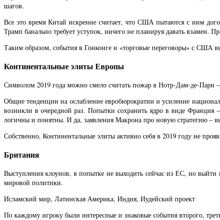
шагов.
Все это время Китай искренне считает, что США пытаются с ним дого
Трамп банально требует уступок, ничего не планируя давать взамен.
Таким образом, события в Гонконге и «торговые переговоры» с США вы
Континентальные элиты Европы
Символом 2019 года можно смело считать пожар в Нотр-Дам-де-Пари – 
Общие тенденции на ослабление евробюрократии и усиление националь
возникли в очередной раз. Попытки сохранить ядро в виде Франция –
логичны и понятны. И да, заявления Макрона про новую стратегию – 
Собственно, Континентальные элиты активно себя в 2019 году не прояв
Британия
Выступления клоунов, в попытке не выходить сейчас из ЕС, но выйти
мировой политики.
Исламский мир, Латинская Америка, Индия, Иудейский проект
По каждому игроку были интересные и знаковые события второго, треть