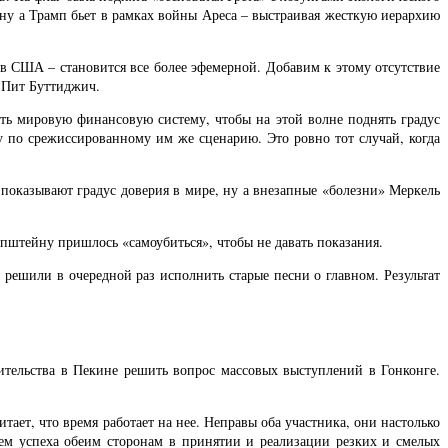
ну а Трамп бьет в рамках войны Ареса – выстраивая жесткую иерархию
 в США – становится все более эфемерной. Добавим к этому отсутствие
 Пит Буттиджич.
ать мировую финансовую систему, чтобы на этой волне поднять градус
у по срежиссированному им же сценарию. Это ровно тот случай, когда
показывают градус доверия в мире, ну а внезапные «болезни» Меркель
Эпштейну пришлось «самоубиться», чтобы не давать показания.
решили в очередной раз исполнить старые песни о главном. Результат
ительства в Пекине решить вопрос массовых выступлений в Гонконге.
тает, что время работает на нее. Неправы оба участника, они настолько
ем успеха обеим сторонам в принятии и реализации резких и смелых