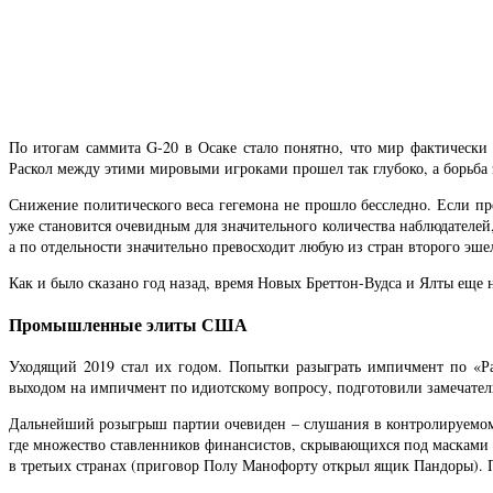
По итогам саммита G-20 в Осаке стало понятно, что мир фактическ
Раскол между этими мировыми игроками прошел так глубоко, а борьба з
Снижение политического веса гегемона не прошло бесследно. Если пр
уже становится очевидным для значительного количества наблюдателей
а по отдельности значительно превосходит любую из стран второго эше
Как и было сказано год назад, время Новых Бреттон-Вудса и Ялты еще 
Промышленные элиты США
Уходящий 2019 стал их годом. Попытки разыграть импичмент по «Ра
выходом на импичмент по идиотскому вопросу, подготовили замечате
Дальнейший розыгрыш партии очевиден – слушания в контролируемом 
где множество ставленников финансистов, скрывающихся под масками 
в третьих странах (приговор Полу Манофорту открыл ящик Пандоры). П