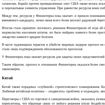
сатанизма. Борьба против промышленных элит США также велась исклю
и перехватывая элементы управления. При равенстве ресурсов воин п
Между тем, ресурсов у Фининтерна пока хватает, и пришло понимание,
вменяемого кандидата, лично меня всего более веселит радужный бер
Итогом стало принятие логичного решения Фининтерном об игре all-i
недовольства населения штатов, но было выбрано намного более прос
лекарство намного вреднее болезни.
В части чудовищных терактов и убийств мировых лидеров прогноз не 
стали лишь подтверждением обоснованности прогнозов.
У Фининтерна пока хватает ресурсов для защиты своих представителей 
Таким образом, прогноз в отношении Фининтерна оказался более смел
закономерен.
Китай
Китай также порадовал «глубиной» стратегического планирования. Б
Любимая китайская политика – «подвесить» проблему и подождать, авось
Переговоры с США по торговле и санкционная война, оказались увлекате
переплетены, что обратные связи от любого решения и/или бездейс