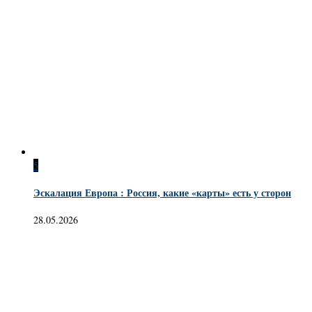
5
Эскалация Европа : Россия, какие «карты» есть у сторон
28.05.2026