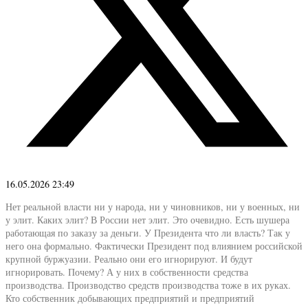
16.05.2026 23:49
Нет реальной власти ни у народа, ни у чиновников, ни у военных, ни
у элит. Каких элит? В России нет элит. Это очевидно. Есть шушера
работающая по заказу за деньги. У Президента что ли власть? Так у
него она формально. Фактически Президент под влиянием российской
крупной буржуазии. Реально они его игнорируют. И будут
игнорировать. Почему? А у них в собственности средства
производства. Производство средств производства тоже в их руках.
Кто собственник добывающих предприятий и предприятий