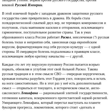
вековой
Русской
Империи.
В этой извечной борьбе с западным драконом защитники русского
государства сами превратились в дракона. Их борьба стала
псевдорелигиозной схваткой двух вер, не терпящих компромиссов и
полутонов, стала маятником насилия и отторжения, исключающего
гармоничное, поступательное развитие страны. Так в умах
образованного класса России работает
Раскол
, неизлечимая (?) русская
болезнь тоски и неприятия себя, занесенная сюда европейским
вирусом, форматирующим под себя русскую культуру — с одной
стороны. И смердящую болезнь подхалимажа в правящем классе,
исключающем любую критику начальства — с другой.
Каждые сто лет эту вирусную пуповину Россия пытается всерьез
порвать, обновляя и углубляя этот свой больной
Раскол
. Такова
русская традиция и в этом смысле СВО — очередная хирургическая,
кровавая попытка разрубить этот Гордиев узел, повзрослеть и встать
на ноги самостоятельно. Но в этот раз у неё есть дополнительный
смысл — оторваться от тонущего, в историческом смысле, англо-
саксонского
Левиафана
— рациональной элитной государственности,
гегемонии капитала, вскормленного протестантской наукой-религией.
Умирающего Левиафана, который перестал выступать на планете
буксиром прогресса, локомотивом, которого стоит «догнать и