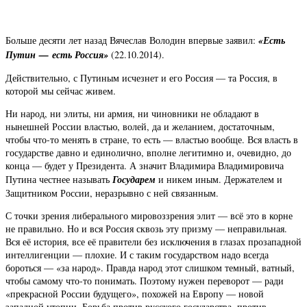
Больше десяти лет назад Вячеслав Володин впервые заявил:
«Есть
Путин — есть Россия»
(22.10.2014).
Действительно, с Путиным исчезнет и его Россия — та Россия, в
которой мы сейчас живем.
Ни народ, ни элиты, ни армия, ни чиновники не обладают в
нынешней России властью, волей, да и желанием, достаточным,
чтобы что-то менять в стране, то есть — властью вообще. Вся власть в
государстве давно и единолично, вполне легитимно и, очевидно, до
конца — будет у Президента. А значит Владимира Владимировича
Путина честнее называть
Государем
и никем иным. Держателем и
Защитником России, неразрывно с ней связанным.
С точки зрения либерального мировоззрения элит — всё это в корне
не правильно. Но и вся Россия сквозь эту призму — неправильная.
Вся её история, все её правители без исключения в глазах прозападной
интеллигенции — плохие. И с таким государством надо всегда
бороться — «за народ». Правда народ этот слишком темный, ватный,
чтобы самому что-то понимать. Поэтому нужен переворот — ради
«прекрасной России будущего», похожей на Европу — новой
западной утопии. Борьба против русского государства, против