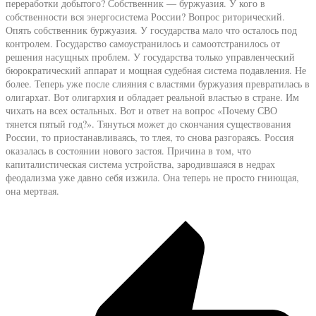
переработки добытого? Собственник — буржуазия. У кого в
собственности вся энергосистема России? Вопрос риторический.
Опять собственник буржуазия. У государства мало что осталось под
контролем. Государство самоустранилось и самоотстранилось от
решения насущных проблем. У государства только управленческий
бюрократический аппарат и мощная судебная система подавления. Не
более. Теперь уже после слияния с властями буржуазия превратилась в
олигархат. Вот олигархия и обладает реальной властью в стране. Им
чихать на всех остальных. Вот и ответ на вопрос «Почему СВО
тянется пятый год?». Тянуться может до скончания существования
России, то приостанавливаясь, то тлея, то снова разгораясь. Россия
оказалась в состоянии нового застоя. Причина в том, что
капиталистическая система устройства, зародившаяся в недрах
феодализма уже давно себя изжила. Она теперь не просто гниющая,
она мертвая.