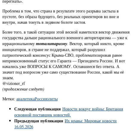
перегнать».
Проблема в том, что страна в результате этого разрыва застыла в
пустоте, без образа будущего, без реальных ориентиров во вне и
внутри, начав тонуть в ледяном болоте застоя.
Более того, в такой ситуации этой весной наметился вектор движения
государства дальше рационального военного авторитаризма — уже к
иррациональному
тоталитаризму
. Вектор, который никто, кроме
инициаторов, в стране не поддержал, который разрушил
патриотический консенсус Крыма-СВО, проблематизировав ранее
неприкосновенный статус его Гаранта — Президента России. И вот
начались уже ВОПРОСЫ К САМОМУ. Оставшиеся без ответа. А
значит под вопросом уже само существование России, какой мы её
знаем.
@vizioner_rf
(продолжение следует)
Метки:
аналитика
Россия
элиты
Следующая публикация
Новости вокруг войны: Британия
основной поставщик новостей.
Предыдущая публикация
Их нравы: Мировые новости
16.05.2026