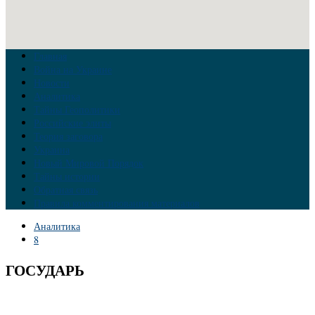
Главная
Война на Украине
Новости
Аналитика
Тайны Геополитики
Российские элиты
Теория заговора
Украина
Новый Мировой Порядок
Тайны истории
Обратная связь
Правила комментирования материалов
Аналитика
8
ГОСУДАРЬ