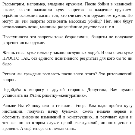
Рассмотрим, например, владение оружием. После бойни в казанской
школе, власти наложили кучу запретов на владение оружием,
серьёзно осложнив жизнь тем, кто считает, что оружие им нужно. Но
могут ли эти запреты остановить массовых убийц? Нет, они будут
использовать ножи, машины, разрешённые двустволки и т.п.
Преступности эти запреты тоже безразличны, бандиты не получают
разрешения на оружие.
Жизнь стала хуже только у законопослушных людей. И она стала хуже
ПРОСТО ТАК, без единого позитивного результата для кого бы то ни
было.
Ругают ли граждане госвласть после всего этого? Это риторический
вопрос.
Подойдём к вопросу с другой стороны. Допустим, Вам нужно
установить на УАЗик решётку-«кенгурятник».
Раньше Вы её покупали и ставили. Теперь Вам надо пройти кучу
инстанций, получить пачку бумажек, сжечь немало нервов и
оформить внесение изменений в конструкцию…и результат один и
тот же, но во втором случае ценой сверхусилий, лишних денег и
времени. А ещё теперь его нельзя снять.