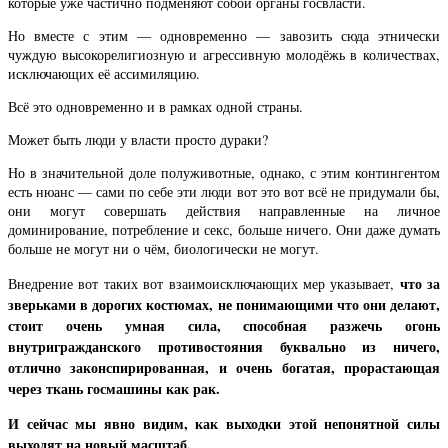
которые уже частично подменяют собой органы госвласти.
Но вместе с этим — одновременно — завозить сюда этнически
чуждую высокорелигиозную и агрессивную молодёжь в количествах,
исключающих её ассимиляцию.
Всё это одновременно и в рамках одной страны.
Может быть люди у власти просто дураки?
Но в значительной доле полуживотные, однако, с этим контингентом
есть нюанс — сами по себе эти люди вот это вот всё не придумали бы,
они могут совершать действия направленные на личное
доминирование, потребление и секс, больше ничего. Они даже думать
больше не могут ни о чём, биологически не могут.
что за
Внедрение вот таких вот взаимоисключающих мер указывает,
зверьками в дорогих костюмах, не понимающими что они делают,
стоит очень умная сила, способная разжечь огонь
внутригражданского противостояния буквально из ничего,
отлично законспирированная, и очень богатая, прорастающая
через ткань госмашины как рак.
И сейчас мы явно видим, как выходки этой непонятной силы
выходят на новый масштаб.