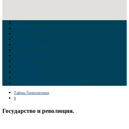
Главная
Война на Украине
Новости
Аналитика
Тайны Геополитики
Российские элиты
Теория заговора
Украина
Новый Мировой Порядок
Тайны истории
Обратная связь
Правила комментирования материалов
Тайны Геополитики
0
Государство и революция.