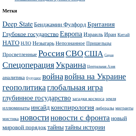
Метки
Deep State
Британия
Бенджамин Фулфорд
Европа
Глубокое государство
Израиль
Иран
Китай
НАТО
Незыгарь
Непознанное
НЛО
Пришельцы
Россия
СВО
США
Просветленные
Сирия
Украина
Спецоперация
Центральная Азия
война
война на Украине
аналитика
будущее
геополитика
глобальная игра
глубинное государство
загадки космоса
земля
конспирология
инсайд
иллюминаты
либералы
мигранты
новости
новости с фронта
новый
мистика
тайны
тайны истории
мировой порядок