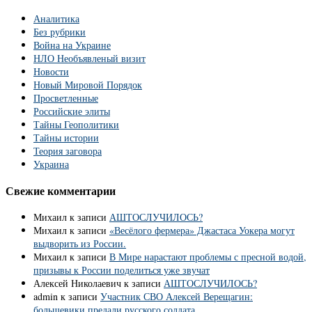
Аналитика
Без рубрики
Война на Украине
НЛО Необъявленый визит
Новости
Новый Мировой Порядок
Просветленные
Российские элиты
Тайны Геополитики
Тайны истории
Теория заговора
Украина
Свежие комментарии
Михаил
к записи
АШТОСЛУЧИЛОСЬ?
Михаил
к записи
«Весёлого фермера» Джастаса Уокера могут
выдворить из России.
Михаил
к записи
В Мире нарастают проблемы с пресной водой,
призывы к России поделиться уже звучат
Алексей Николаевич
к записи
АШТОСЛУЧИЛОСЬ?
admin
к записи
Участник СВО Алексей Верещагин:
большевики предали русского солдата