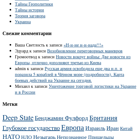
Тайны Геополитики
Тайны истории
Теория заговора
Украина
Свежие комментарии
Ваша Светлость
к записи
«Н-н-не н-н-нада!!!»
Эдуард
к записи
Возобновление переговорных маневров
Громоотвод
к записи
Новости вокруг войны: Две новости из
Европы, отлично дополняют третью из Киева
admin
к записи
Русская армия освободила еще два н.п. и
поразила 5 кораблей в Чёрном море (подробности). Карта
боевых действий на Украине на сегодня.
Михаил
к записи
Уничтожение торговой логистики на Украине
и в России
Метки
Deep State
Британия
Бенджамин Фулфорд
Европа
Глубокое государство
Израиль
Иран
Китай
НАТО
Незыгарь
Непознанное
НЛО
Пришельцы