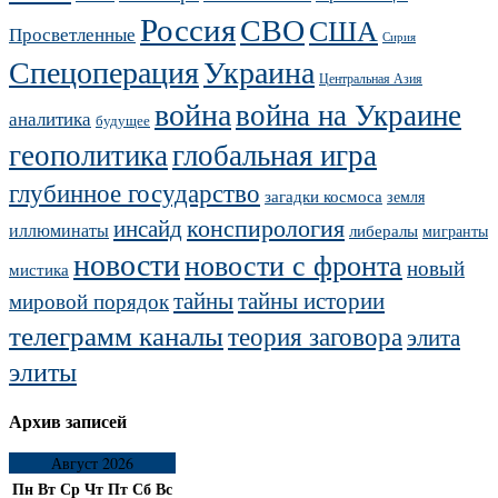
Россия
СВО
США
Просветленные
Сирия
Украина
Спецоперация
Центральная Азия
война
война на Украине
аналитика
будущее
геополитика
глобальная игра
глубинное государство
загадки космоса
земля
конспирология
инсайд
иллюминаты
либералы
мигранты
новости
новости с фронта
новый
мистика
тайны
тайны истории
мировой порядок
телеграмм каналы
теория заговора
элита
элиты
Архив записей
Август 2026
Пн
Вт
Ср
Чт
Пт
Сб
Вс