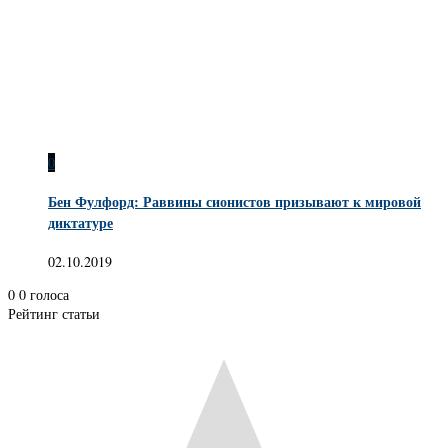
0
Бен Фулфорд: Раввины сионистов призывают к мировой
диктатуре
02.10.2019
0
0
голоса
Рейтинг статьи