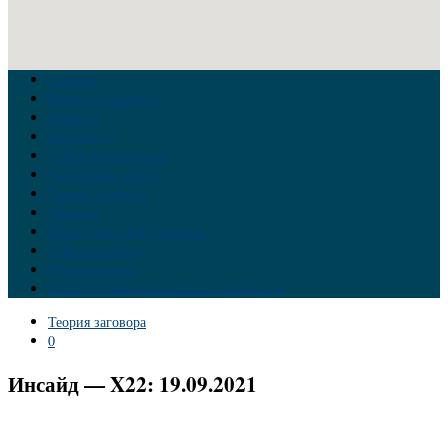
Главная
Война на Украине
Новости
Аналитика
Тайны Геополитики
Российские элиты
Теория заговора
Украина
Новый Мировой Порядок
Тайны истории
Обратная связь
Правила комментирования материалов
Теория заговора
0
Инсайд — X22: 19.09.2021