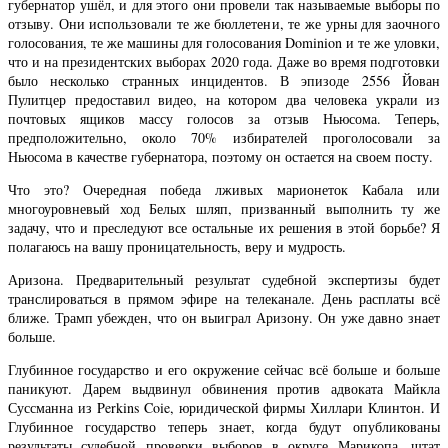
губернатор ушёл, и для этого они провели так называемые выборы по
отзыву. Они использовали те же бюллетени, те же урны для заочного
голосования, те же машины для голосования Dominion и те же уловки,
что и на президентских выборах 2020 года. Даже во время подготовки
было несколько странных инцидентов. В эпизоде 2556 Йован
Пулитцер предоставил видео, на котором два человека украли из
почтовых ящиков массу голосов за отзыв Ньюсома. Теперь,
предположительно, около 70% избирателей проголосовали за
Ньюсома в качестве губернатора, поэтому он остается на своем посту.
Что это? Очередная победа лживых марионеток Кабала или
многоуровневый ход Белых шляп, призванный выполнить ту же
задачу, что и преследуют все остальные их решения в этой борьбе? Я
полагаюсь на вашу проницательность, веру и мудрость.
Аризона. Предварительный результат судебной экспертизы будет
транслироваться в прямом эфире на телеканале. День расплаты всё
ближе. Трамп убежден, что он выиграл Аризону. Он уже давно знает
больше.
Глубинное государство и его окружение сейчас всё больше и больше
паникуют. Дарем выдвинул обвинения против адвоката Майкла
Суссманна из Perkins Coie, юридической фирмы Хиллари Клинтон. И
Глубинное государство теперь знает, когда будут опубликованы
результаты судебной проверки выборов в округе Марикопа, штат