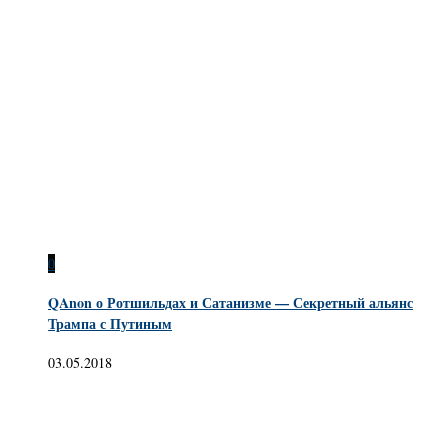
0
QAnon о Ротшильдах и Сатанизме — Секретный альянс
Трампа с Путиным
03.05.2018