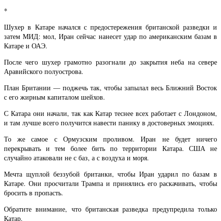
*
Шухер в Катаре начался с предостережения британской разведки и
затем МИД: мол, Иран сейчас нанесет удар по американским базам в
Катаре и ОАЭ.
После чего шухер грамотно разогнали до закрытия неба на севере
Аравийского полуострова.
План Британии — поджечь так, чтобы запылал весь Ближний Восток
с его жирным капиталом шейхов.
С Катара они начали, так как Катар теснее всех работает с Лондоном,
и там лучше всего получится навести панику в достоверных эмоциях.
То же самое с Ормузским проливом. Иран не будет ничего
перекрывать и тем более бить по территории Катара. США не
случайно атаковали не с баз, а с воздуха и моря.
Мечта щуплой беззубой британки, чтобы Иран ударил по базам в
Катаре. Они просчитали Трампа и принялись его раскачивать, чтобы
бросить в пропасть.
Обратите внимание, что британская разведка предупредила только
Катар.