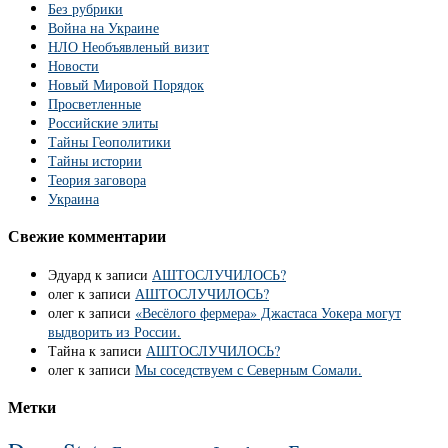
Без рубрики
Война на Украине
НЛО Необъявленый визит
Новости
Новый Мировой Порядок
Просветленные
Российские элиты
Тайны Геополитики
Тайны истории
Теория заговора
Украина
Свежие комментарии
Эдуард
к записи
АШТОСЛУЧИЛОСЬ?
олег
к записи
АШТОСЛУЧИЛОСЬ?
олег
к записи
«Весёлого фермера» Джастаса Уокера могут
выдворить из России.
Тайна
к записи
АШТОСЛУЧИЛОСЬ?
олег
к записи
Мы соседствуем с Северным Сомали.
Метки