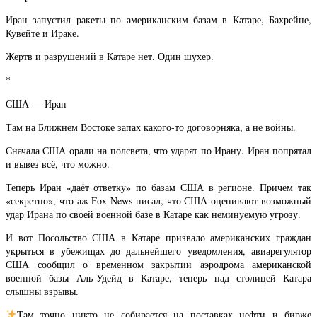
Иран запустил ракеты по американским базам в Катаре, Бахрейне,
Кувейте и Ираке.
Жертв и разрушений в Катаре нет. Один шухер.
*
США — Иран
Там на Ближнем Востоке запах какого-то договорняка, а не войны.
Сначала США орали на полсвета, что ударят по Ирану. Иран попрятал
и вывез всё, что можно.
Теперь Иран «даёт ответку» по базам США в регионе. Причем так
«секретно», что аж Fox News писал, что США оценивают возможный
удар Ирана по своей военной базе в Катаре как неминуемую угрозу.
И вот Посольство США в Катаре призвало американских граждан
укрыться в убежищах до дальнейшего уведомления, авиарегулятор
США сообщил о временном закрытии аэродрома американской
военной базы Аль-Удейд в Катаре, теперь над столицей Катара
слышны взрывы.
Там точно никто не собирается на поставках нефти и бирже