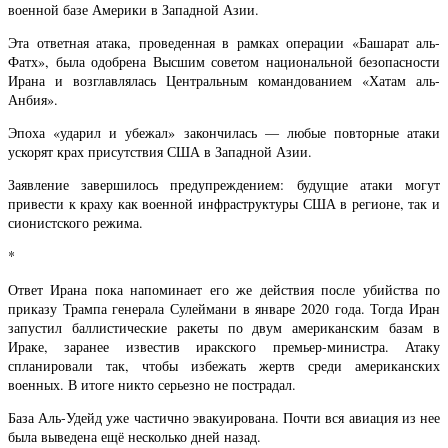
военной базе Америки в Западной Азии.
Эта ответная атака, проведенная в рамках операции «Башарат аль-
Фатх», была одобрена Высшим советом национальной безопасности
Ирана и возглавлялась Центральным командованием «Хатам аль-
Анбия».
Эпоха «ударил и убежал» закончилась — любые повторные атаки
ускорят крах присутствия США в Западной Азии.
Заявление завершилось предупреждением: будущие атаки могут
привести к краху как военной инфраструктуры США в регионе, так и
сионистского режима.
*
Ответ Ирана пока напоминает его же действия после убийства по
приказу Трампа генерала Сулеймани в январе 2020 года. Тогда Иран
запустил баллистические ракеты по двум американским базам в
Ираке, заранее известив иракского премьер-министра. Атаку
спланировали так, чтобы избежать жертв среди американских
военных. В итоге никто серьезно не пострадал.
База Аль-Удейд уже частично эвакуирована. Почти вся авиация из нее
была выведена ещё несколько дней назад.