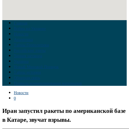
Главная
Война на Украине
Новости
Аналитика
Тайны Геополитики
Российские элиты
Теория заговора
Украина
Новый Мировой Порядок
Тайны истории
Обратная связь
Правила комментирования материалов
Новости
0
Иран запустил ракеты по американской базе
в Катаре, звучат взрывы.