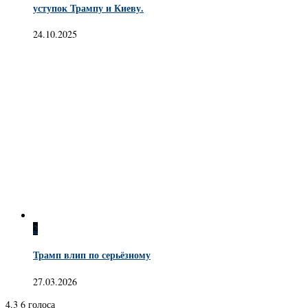
уступок Трампу и Киеву.
24.10.2025
2
Трамп влип по серьёзному
27.03.2026
4.3
6
голоса