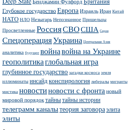
Deep State
Британия
Бенджамин Фулфорд
Европа
Глубокое государство
Израиль
Иран
Китай
НАТО
Незыгарь
Непознанное
НЛО
Пришельцы
Россия
СВО
США
Просветленные
Сирия
Украина
Спецоперация
Центральная Азия
война
война на Украине
аналитика
будущее
геополитика
глобальная игра
глубинное государство
загадки космоса
земля
конспирология
инсайд
иллюминаты
либералы
мигранты
новости
новости с фронта
новый
мистика
тайны
тайны истории
мировой порядок
телеграмм каналы
теория заговора
элита
элиты