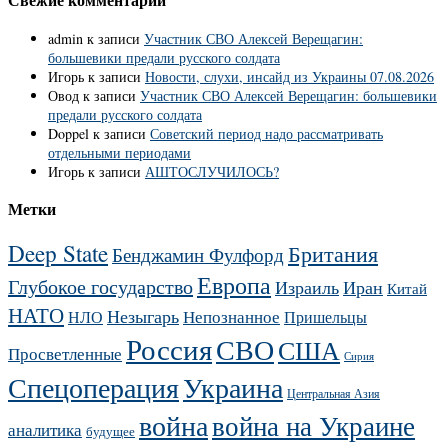
Свежие комментарии
admin
к записи
Участник СВО Алексей Верещагин:
большевики предали русского солдата
Игорь
к записи
Новости, слухи, инсайд из Украины 07.08.2026
Овод
к записи
Участник СВО Алексей Верещагин: большевики
предали русского солдата
Doppel
к записи
Советский период надо рассматривать
отдельными периодами
Игорь
к записи
АШТОСЛУЧИЛОСЬ?
Метки
Deep State
Британия
Бенджамин Фулфорд
Европа
Глубокое государство
Израиль
Иран
Китай
НАТО
Незыгарь
Непознанное
НЛО
Пришельцы
Россия
СВО
США
Просветленные
Сирия
Украина
Спецоперация
Центральная Азия
война
война на Украине
аналитика
будущее