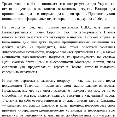
Трамп этого как бы не понимает- его интересует раздел Украины с
целью получения возможности выкачивать ресурсы. Налицо два
принципиально разных подхода, два мировоззрения. При этом нужно
понимать что официальные переговоры- лишь верхушка айсберга.
Не говоря о том, что помимо интересов США, есть еще и
Великобритания с прочей Европой. Так что сговорчивость Трампа
вполне может оказаться отвлекающим маневром. В таком случае, в
ближайшие дни или даже недели принципиальных изменений на
фронте ждать не приходится, зато стоит опасаться усиления
диверсионной активности, которой славится британский САС, а также
активности ваххабистского подполья, контролируемого не столько
ЦРУ, сколько британцами и в особенности Моссадом. Кстати, вчера
силовики уже предотвратили теракт в Пскове, который пытались
совершить исламисты.
И все же, вернемся к главному вопросу — как нам устоять перед
искушением Трампом и защитить свои национальные интересы.
Представляется, что тут много зависит от каждого из нас, от того,
способны ли мы все, включая «элиту», выступить как единый народ.
Т.е. взять на себя ответственность и риски, понести тяготы ближних
— раненых, потерявшх близких и дома, наконец, пересмотреть свои
прежние либерально-гедонистичексие установки и перестроить всю
политику, от отношения к мигрантам до образования и культуры, в