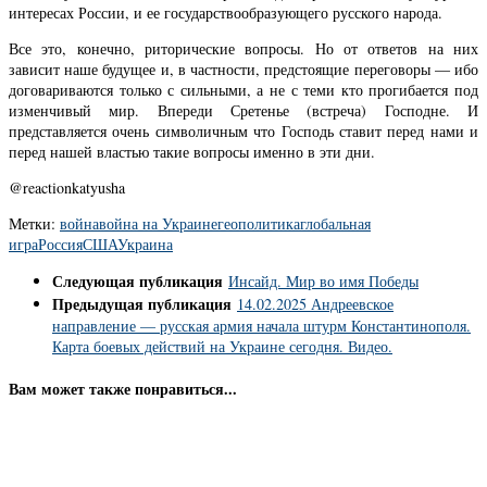
интересах России, и ее государствообразующего русского народа.
Все это, конечно, риторические вопросы. Но от ответов на них
зависит наше будущее и, в частности, предстоящие переговоры — ибо
договариваются только с сильными, а не с теми кто прогибается под
изменчивый мир. Впереди Сретенье (встреча) Господне. И
представляется очень символичным что Господь ставит перед нами и
перед нашей властью такие вопросы именно в эти дни.
@reactionkatyusha
Метки:
война
война на Украине
геополитика
глобальная
игра
Россия
США
Украина
Следующая публикация
Инсайд. Мир во имя Победы
Предыдущая публикация
14.02.2025 Андреевское
направление — русская армия начала штурм Константинополя.
Карта боевых действий на Украине сегодня. Видео.
Вам может также понравиться...