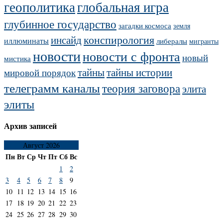
геополитика
глобальная игра
глубинное государство
загадки космоса
земля
конспирология
инсайд
иллюминаты
либералы
мигранты
новости
новости с фронта
новый
мистика
тайны
тайны истории
мировой порядок
телеграмм каналы
теория заговора
элита
элиты
Архив записей
Август 2026
Пн
Вт
Ср
Чт
Пт
Сб
Вс
1
2
3
4
5
6
7
8
9
10
11
12
13
14
15
16
17
18
19
20
21
22
23
24
25
26
27
28
29
30