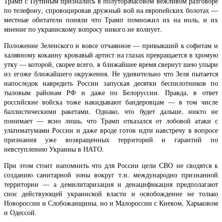
Трамп с Путиным признались в полуторачасовом вежливом разговоре
по телефону, спровоцировав дружный вой на европейских болотах —
местные обитатели поняли что Трамп помножил их на ноль, и их
мнение по украинскому вопросу никого не волнует.
Положение Зеленского и вовсе отчаянное — привыкший к софитам и
халявному кокаину кровавый артист на глазах превращается в хромую
утку — которой, скорее всего, в ближайшее время свернут шею упыри
из егоже ближайшего окружения. Не удивительно что Зеля пытается
напоследок навредить России запуская десятки беспилотников по
тыловым районам РФ и даже по Белоруссии. Правда, в ответ
российские войска тоже накидывают бандеровцам — в том числе
баллистическими ракетами. Однако, что будет дальше, никто не
понимает — ясно лишь, что Трамп отказался от лобовой атаки с
ультиматумами России и даже вроде готов идти навстречу в вопросе
признания уже возвращенных территорий и гарантий по
невступлению Украины в НАТО.
При этом стоит напомнить что для России цели СВО не сводятся к
созданию санитарной зоны вокруг т.н. международно признанной
территории — а демилитаризация и денацификация предполагают
снос действующей украинской власти и освобождение не только
Новороссии и Слобожанщины, но и Малороссии с Киевом, Харьковом
и Одессой.