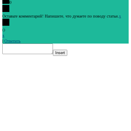
0
Оставьте комментарий! Напишите, что думаете по поводу статьи.
x
(
)
x
|
Ответить
Insert