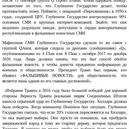
После 11 сентября группа Q строит планы, чтобы одержать победу,
независимо от того, что Глубинное Государство делает, чтобы
противостоять этому. Поймите, с операцией «Пересмешник» в 1950-х
годах, созданной ЦРУ, Глубинное Государство контролировало 90%
основных СМИ и крупных интернет-компаний. Знайте, что они
медленно разрушали имидж, репутацию и сердце консервативных
республиканцев в фальшивых новостных СМИ.
Мафиозные СМИ Глубинного Государства сделали то же самое с
группой QAnon, которая следила за дропами (сообщениями) «Q»,
опубликованными на 4 Chan или 8 Chan с октября 2017 по декабрь
2020 года. Люди должны понять, что это был способ обойти
фальшивые новости, и чтобы донести правдивую информацию до
военных и общественности. Президент Трамп был первым, кто
обьявил «ФАЛЬШИВЫЕ НОВОСТИ» для общественности, что
является лишь одним из его главных достижений».
«Избрание Трампа в 2016 году было большой победой для хорошей
стороны. Верность Трампа реальным людям Соединённых Штатов
нанесла серьёзный удар по Глубинному Государству. Хиллари должна
была победить. Когда компьютер Dominion был запущен, Глубинное
Государство считало, что если 20% голосов переключится на Хиллари,
то она выиграет выборы. Они просто не понимали, как пробудить
американский народ к тому же старому дерьму, которое предлагала
Хиллари. Я никогда не видел, чтобы на выборах было так много