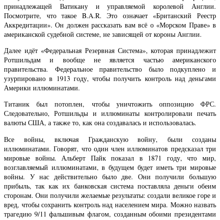
принадлежащей Ватикану и управляемой королевой Англии.
Посмотрите, что такое B.A.R. Это означает «Британский Реестр
Аккредитации». Он должен рассказать вам всё о «Морском Праве» в
американской судебной системе, не зависящей от короны Англии.
Далее идёт «Федеральная Резервная Система», которая принадлежит
Ротшильдам и вообще не является частью американского
правительства. Федеральное правительство было подкуплено и
узурпировано в 1913 году, чтобы получить контроль над деньгами
Америки иллюминатами.
Титаник был потоплен, чтобы уничтожить оппозицию ФРС.
Следовательно, Ротшильды и иллюминаты контролировали печать
валюты США, а также то, как она создавалась и использовалась.
Все войны, включая Гражданскую войну, были созданы
иллюминатами. Говорят, что один член иллюминатов предсказал три
мировые войны. Альберт Пайк показал в 1871 году, что мир,
возглавляемый иллюминатами, в будущем будет иметь три мировые
войны. У нас действительно было две. Они получили большую
прибыль, так как их банковская система поставляла деньги обеим
сторонам. Они получили желаемые результаты: создали великое горе и
вред, чтобы сохранить контроль над населением мира. Можно назвать
трагедию 9/11 фальшивым флагом, созданным обоими президентами