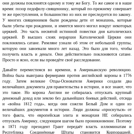
они должны поклонятся одному и тому же Богу. То же самое и в наше
время: позор педофилу-священнику, который по-прежнему совершает
те же преступления, и большинство из них не преследуется по закону.
У многих священников были рождены дети от монахинь, которые
были убиты при рождении, и имеется много могил вокруг некоторых
церквей. Это часть несвятой истинной повестки дня католических
церквей. В высших слоях иерархии Католической Церкви они
поклонялись сатане. Римляне узнали об этом от небольшой группы,
которую они завоевали много лет назад. Это было для того, чтобы
получить власть и деньги. Они действительно поклоняются сатане.
Просто и ясно, если вы проведёте своё расследование.
Давайте переместимся во времени, в Американскую революцию.
Война была выиграна фермерами против английской короны в 1776
году. Затем великие Отцы-Основатели Америки создали два
величайших документа для правительства в истории, и все знают, что
это такое. Но корона Англии не собиралась отпускать крупный
денежный доход или землю без дальнейших боевых действий, отсюда
и «война 1812 года», когда они сожгли Белый Дом и один из
величайших документов в истории. Люди должны «проснуться» от
того факта, что европейская элита и монархия НЕ собирались
отпускать Америку, следующим шагом было проникновение. Поэтому
в 1871 году президент Грант передаёт власть иллюминатам и
Республика Соединённые Штаты становится Корпорацией,