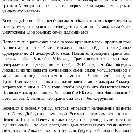
грязи, и Хиллари заплатила за это, американский народ наконец смог
увидеть это насквозь.
Военные действия были необходимы, чтобы как можно скорее отрезать
голову змее, что произошло еще до инаугурации Трампа, когда были
уничтожены 13 избранных семей иллюминатов.
Позвольте мне рассказать вам о первых крупных мерах, предпринятых
Альянсом, и это были множественные рейды, проведённые
одновременно 24 декабря 2016 года. Поймите, президент Трамп был
впервые избран 8 ноября 2016 года. Трамп встретился с военными
генералами и адмиралами 9 ноября 2016 года, чтобы обсудить
ликвидацию тринадцати крупнейших семей самой могущественной в
мире мафии под названием иллюминаты. Знайте, что президент
Трамп был выбран нашими великими военными, и адмирал Роджерс
встретился с ним в 2014 году, чтобы убедить его баллотироваться.
Поскольку адмирал Роджерс был главой АНБ (Агенства Национальной
Безопасности), он знал, что Трамп был чист и без коррупции.
Вернёмся к первому рейду, который определил направление планеты
— к Свету (Добру) или тьме (злу). Все члены этих семейств жили в
Венеции, Италия. Почему это было идеальное время для уничтожения
лучших семей. Это был последний день трёхдневного сатанинского
фестиваля, и Альянс знал, что все они будут у себя дома. Военные