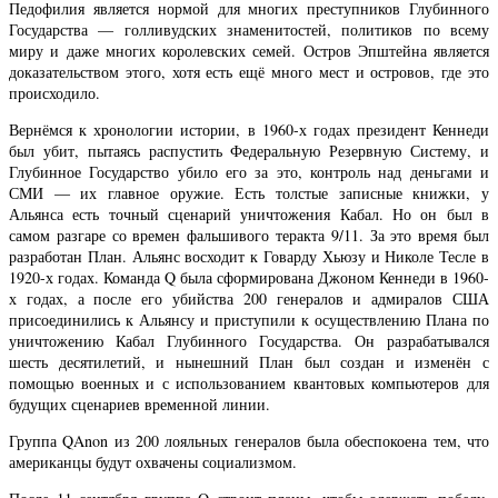
Педофилия является нормой для многих преступников Глубинного
Государства — голливудских знаменитостей, политиков по всему
миру и даже многих королевских семей. Остров Эпштейна является
доказательством этого, хотя есть ещё много мест и островов, где это
происходило.
Вернёмся к хронологии истории, в 1960-х годах президент Кеннеди
был убит, пытаясь распустить Федеральную Резервную Систему, и
Глубинное Государство убило его за это, контроль над деньгами и
СМИ — их главное оружие. Есть толстые записные книжки, у
Альянса есть точный сценарий уничтожения Кабал. Но он был в
самом разгаре со времен фальшивого теракта 9/11. За это время был
разработан План. Альянс восходит к Говарду Хьюзу и Николе Тесле в
1920-х годах. Команда Q была сформирована Джоном Кеннеди в 1960-
х годах, а после его убийства 200 генералов и адмиралов США
присоединились к Альянсу и приступили к осуществлению Плана по
уничтожению Кабал Глубинного Государства. Он разрабатывался
шесть десятилетий, и нынешний План был создан и изменён с
помощью военных и с использованием квантовых компьютеров для
будущих сценариев временной линии.
Группа QAnon из 200 лояльных генералов была обеспокоена тем, что
американцы будут охвачены социализмом.