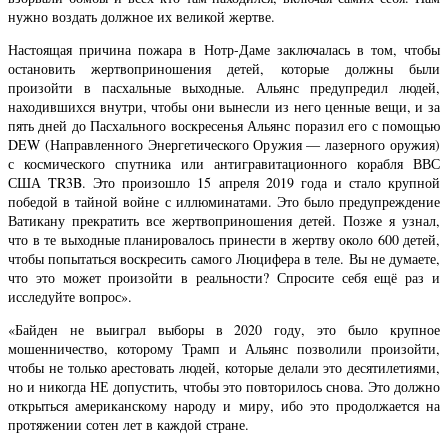
нужно воздать должное их великой жертве.
Настоящая причина пожара в Нотр-Даме заключалась в том, чтобы
остановить жертвоприношения детей, которые должны были
произойти в пасхальные выходные. Альянс предупредил людей,
находившихся внутри, чтобы они вынесли из него ценные вещи, и за
пять дней до Пасхального воскресенья Альянс поразил его с помощью
DEW (Направленного Энергетического Оружия — лазерного оружия)
с космического спутника или антигравитационного корабля ВВС
США TR3B. Это произошло 15 апреля 2019 года и стало крупной
победой в тайной войне с иллюминатами. Это было предупреждение
Ватикану прекратить все жертвоприношения детей. Позже я узнал,
что в те выходные планировалось принести в жертву около 600 детей,
чтобы попытаться воскресить самого Люцифера в теле. Вы не думаете,
что это может произойти в реальности? Спросите себя ещё раз и
исследуйте вопрос».
«Байден не выиграл выборы в 2020 году, это было крупное
мошенничество, которому Трамп и Альянс позволили произойти,
чтобы не только арестовать людей, которые делали это десятилетиями,
но и никогда НЕ допустить, чтобы это повторилось снова. Это должно
открыться американскому народу и миру, ибо это продолжается на
протяжении сотен лет в каждой стране.