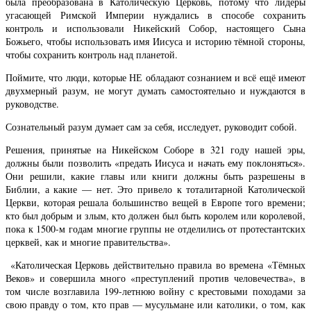
была преобразована в Католическую Церковь, потому что лидеры
угасающей Римской Империи нуждались в способе сохранить
контроль и использовали Никейский Собор, настоящего Сына
Божьего, чтобы использовать имя Иисуса и историю тёмной стороны,
чтобы сохранить контроль над планетой.
Поймите, что люди, которые НЕ обладают сознанием и всё ещё имеют
двухмерный разум, не могут думать самостоятельно и нуждаются в
руководстве.
Сознательный разум думает сам за себя, исследует, руководит собой.
Решения, принятые на Никейском Соборе в 321 году нашей эры,
должны были позволить «предать Иисуса и начать ему поклоняться».
Они решили, какие главы или книги должны быть разрешены в
Библии, а какие — нет. Это привело к тоталитарной Католической
Церкви, которая решала большинство вещей в Европе того времени;
кто был добрым и злым, кто должен был быть королем или королевой,
пока к 1500-м годам многие группы не отделились от протестантских
церквей, как и многие правительства».
«Католическая Церковь действительно правила во времена «Тёмных
Веков» и совершила много «преступлений против человечества», в
том числе возглавила 199-летнюю войну с крестовыми походами за
свою правду о том, кто прав — мусульмане или католики, о том, как