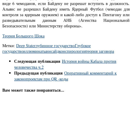
виде 6 чемоданов, если Байдену не разрешат вступить в должность.
Альянс не разрешил Байдену иметь Ядерный Футбол (чемодан для
контроля за ядерным оружием) и какой-либо доступ к Пентагону или
разведывательным данным АНБ (Агенства Национальной
Безопасности) или Министерству обороны».
Теория Большого Шока
Метки:
Deep State
глубинное государство
Глубокое
государство
иллюминаты
инсайд
конспирология
теория заговора
Следующая публикация
История войны Кабала против
человечества ч.2
Предыдущая публикация
Оперативный комментарий к
законопроектам про QR -коды
Вам может также понравиться...