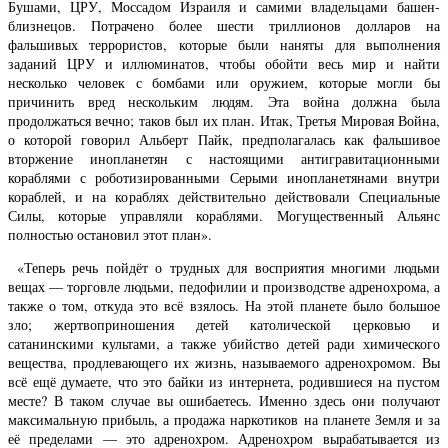
Бушами, ЦРУ, Моссадом Израиля и самими владельцами башен-
близнецов. Потрачено более шести триллионов долларов на
фальшивых террористов, которые были наняты для выполнения
заданий ЦРУ и иллюминатов, чтобы обойти весь мир и найти
несколько человек с бомбами или оружием, которые могли бы
причинить вред нескольким людям. Эта война должна была
продолжаться вечно; таков был их план. Итак, Третья Мировая Война,
о которой говорил Альберт Пайк, предполагалась как фальшивое
вторжение инопланетян с настоящими антигравитационными
кораблями с роботизированными Серыми инопланетянами внутри
кораблей, и на кораблях действительно действовали Специальные
Силы, которые управляли кораблями. Могущественный Альянс
полностью остановил этот план».
«Теперь речь пойдёт о трудных для восприятия многими людьми
вещах — торговле людьми, педофилии и производстве адренохрома, а
также о том, откуда это всё взялось. На этой планете было большое
зло; жертвоприношения детей католической церковью и
сатанинскими культами, а также убийство детей ради химического
вещества, продлевающего их жизнь, называемого адренохромом. Вы
всё ещё думаете, что это байки из интернета, родившиеся на пустом
месте? В таком случае вы ошибаетесь. Именно здесь они получают
максимальную прибыль, а продажа наркотиков на планете Земля и за
её пределами — это адренохром. Адренохром вырабатывается из