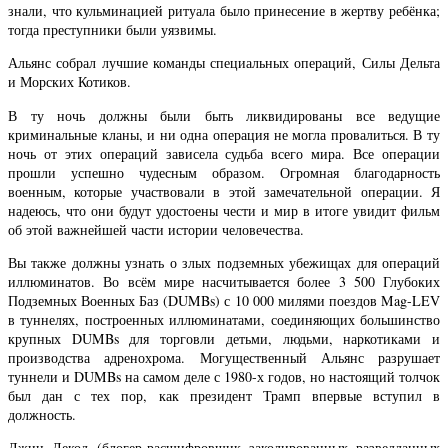
знали, что кульминацией ритуала было принесение в жертву ребёнка;
тогда преступники были уязвимы.
Альянс собрал лучшие команды специальных операций, Силы Дельта
и Морских Котиков.
В ту ночь должны были быть ликвидированы все ведущие
криминальные кланы, и ни одна операция не могла провалиться. В ту
ночь от этих операций зависела судьба всего мира. Все операции
прошли успешно чудесным образом. Огромная благодарность
военным, которые участвовали в этой замечательной операции. Я
надеюсь, что они будут удостоены чести и мир в итоге увидит фильм
об этой важнейшей части истории человечества.
Вы также должны узнать о злых подземных убежищах для операций
иллюминатов. Во всём мире насчитывается более 3 500 Глубоких
Подземных Военных Баз (DUMBs) с 10 000 милями поездов Mag-LEV
в туннелях, построенных иллюминатами, соединяющих большинство
крупных DUMBs для торговли детьми, людьми, наркотиками и
производства адренохрома. Могущественный Альянс разрушает
туннели и DUMBs на самом деле с 1980-х годов, но настоящий толчок
был дан с тех пор, как президент Трамп впервые вступил в
должность.
Джин Декод (блогер-расшифровщик закодированных разведданных