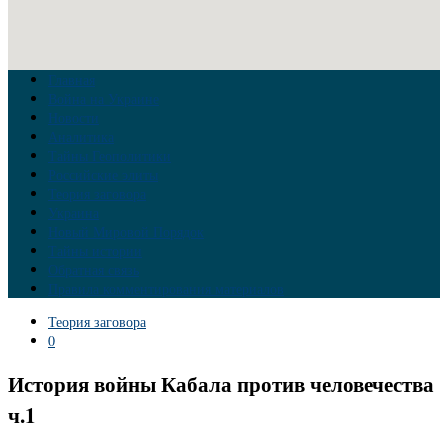
Главная
Война на Украине
Новости
Аналитика
Тайны Геополитики
Российские элиты
Теория заговора
Украина
Новый Мировой Порядок
Тайны истории
Обратная связь
Правила комментирования материалов
Теория заговора
0
История войны Кабала против человечества
ч.1