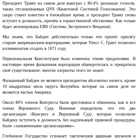
Президент Трамп на самом деле выиграл с 80,4% реальных голосов,
также отслеживаемых QVS (Квантовой Системой Голосования). Это
скоро станет известно в ближайшее время, и президент Трамп снова
вступит в должность, причём в торжественной обстановке. Как только
будет активирована EBS (Система Экстренного Вещания).
Мы знаем, что Байден действительно только что принёс присягу
старым американским корпорациям, которые Улисс С. Грант позволил
иллюминатам создать в 1871 году.
Первоначальная Конституция была изменена этими предателями. В
настоящее время фальшивая корпорация обанкротилась и прекратила
своё существование, многие патриоты этого не знают.
Фальшивый Байден не является президентом абсолютно ничего, кроме
10 квадратных миль округа Колумбия, которые на самом деле не
являются частью Америки.
Около 80% членов Конгресса были арестованы и обвинены, как и все
члены Верховного Суда. Военные определили, что эти две
организации (Конгресс и Верховный Суд), которые позволили
Байдену вступить в должность без надлежащей правовой процедуры,
были «захваченными организациями».
Глубинное Государство угрожает тактическим ядерным оружием в