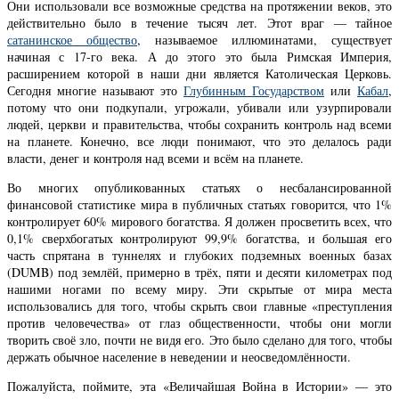
Они использовали все возможные средства на протяжении веков, это
действительно было в течение тысяч лет. Этот враг — тайное
сатанинское общество
, называемое иллюминатами, существует
начиная с 17-го века. А до этого это была Римская Империя,
расширением которой в наши дни является Католическая Церковь.
Сегодня многие называют это
Глубинным Государством
или
Кабал
,
потому что они подкупали, угрожали, убивали или узурпировали
людей, церкви и правительства, чтобы сохранить контроль над всеми
на планете. Конечно, все люди понимают, что это делалось ради
власти, денег и контроля над всеми и всём на планете.
Во многих опубликованных статьях о несбалансированной
финансовой статистике мира в публичных статьях говорится, что 1%
контролирует 60% мирового богатства. Я должен просветить всех, что
0,1% сверхбогатых контролируют 99,9% богатства, и большая его
часть спрятана в туннелях и глубоких подземных военных базах
(DUMB) под землёй, примерно в трёх, пяти и десяти километрах под
нашими ногами по всему миру. Эти скрытые от мира места
использовались для того, чтобы скрыть свои главные «преступления
против человечества» от глаз общественности, чтобы они могли
творить своё зло, почти не видя его. Это было сделано для того, чтобы
держать обычное население в неведении и неосведомлённости.
Пожалуйста, поймите, эта «Величайшая Война в Истории» — это