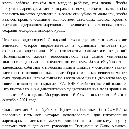
крови ребёнка, причём чем младше ребёнок, тем лучше. Чтобы
получить адренохром, детей поражают электрическим током, чтобы
повысить качество адреналина, а затем они убивают малышей, чтобы
извлечь кровь с большим количеством стволовых клеток. Кровь с
высоким содержанием адреналина и человеческие стволовые клетки
сохранят молодость пьющего кровь.
Что такое адренохром? С научной точки зрения, это химическое
вещество, которое вырабатывается в организме человека при
окислении адреналина. Как извлекается химическое вещество?
Потенциальную жертву терроризируют, тем самым увеличивая
количество адреналина, текущего по его телу. Затем её убивают, и
адренохром собирают с помощью иглы и шприца у основания задней
части шеи и позвоночника. После сбора химическое вещество может
быть продано на чёрном рынке по заоблачным ценам. Донесите это до
своего сознания; это скрытые РЕАЛЬНЫЕ события на этой планете.
Это чистое зло. Они действительно существовали вне поля зрения на
планете всё это время. Могущественный Альянс остановил всё это к
сентябрю 2021 года.
Спасением детей из Глубоких Подземных Военных Баз (DUMBs) за
последние пять лет, которые использовались для изготовления
адренохрома, детского жертвоприношения сатанинскому культу
иллюминатов и для секса, руководили Специальные Силы Альянса.