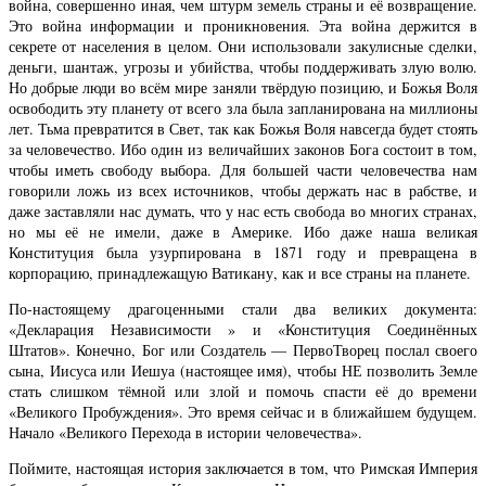
война, совершенно иная, чем штурм земель страны и её возвращение.
Это война информации и проникновения. Эта война держится в
секрете от населения в целом. Они использовали закулисные сделки,
деньги, шантаж, угрозы и убийства, чтобы поддерживать злую волю.
Но добрые люди во всём мире заняли твёрдую позицию, и Божья Воля
освободить эту планету от всего зла была запланирована на миллионы
лет. Тьма превратится в Свет, так как Божья Воля навсегда будет стоять
за человечество. Ибо один из величайших законов Бога состоит в том,
чтобы иметь свободу выбора. Для большей части человечества нам
говорили ложь из всех источников, чтобы держать нас в рабстве, и
даже заставляли нас думать, что у нас есть свобода во многих странах,
но мы её не имели, даже в Америке. Ибо даже наша великая
Конституция была узурпирована в 1871 году и превращена в
корпорацию, принадлежащую Ватикану, как и все страны на планете.
По-настоящему драгоценными стали два великих документа:
«Декларация Независимости » и «Конституция Соединённых
Штатов». Конечно, Бог или Создатель — ПервоТворец послал своего
сына, Иисуса или Иешуа (настоящее имя), чтобы НЕ позволить Земле
стать слишком тёмной или злой и помочь спасти её до времени
«Великого Пробуждения». Это время сейчас и в ближайшем будущем.
Начало «Великого Перехода в истории человечества».
Поймите, настоящая история заключается в том, что Римская Империя