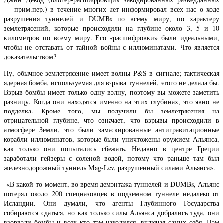
— прим.пер.) в течение многих лет информировал всех нас о ходе
разрушения туннелей и DUMBs по всему миру, по характеру
землетрясений, которые происходили на глубине около 3, 5 и 10
километров по всему миру. Его «расшифровки» были идеальными,
чтобы не отставать от тайной войны с иллюминатами. Что является
доказательством?
Ну, обычное землетрясение имеет волны P&S в сигнале; тактическая
ядерная бомба, используемая для взрыва туннелей, этого не делала бы.
Взрыв бомбы имеет только одну волну, поэтому вы можете заметить
разницу. Когда они находятся именно на этих глубинах, это явно не
подделка. Кроме того, мы получили бы землетрясения на
отрицательной глубине, что означает, что взрывы происходили в
атмосфере Земли, это были замаскированные антигравитационные
корабли иллюминатов, которые были уничтожены оружием Альянса,
как только они попытались сбежать. Недавно в центре Греции
заработали гейзеры с соленой водой, потому что раньше там был
железнодорожный туннель Mag-Lev, разрушенный силами Альянса».
«В какой-то момент, во время демонтажа туннелей и DUMBs, Альянс
потерял около 200 спецназовцев в подземном туннеле недалеко от
Исландии. Они думали, что агенты Глубинного Государства
собираются сдаться, но как только силы Альянса добрались туда, они
взорвали бомбы и всех кто там находился, включая самих себя. Нам