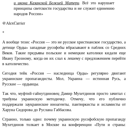
и икона Казанской Божией Матери
. Всё это нарушает
принципы светскости государства и не служит единению
народов России»
@AlexCarrier
*
А вообще тезис «Россия — это не русское христианское государство, а
детище Орды» западные русофобы вбрасывают в паблик со Средних
Веков. Такие предъявы польские и немецкие католики кидали еще
Ивану Грозному, когда он их слал к лешему с предложением перейти
в католичество.
Сегодня тейк «Россия — наследница Орды» регулярно двигают
украинские пропагандисты. Мол, Украина — истинная Русь, а
Русские — ордынцы.
Так что, муфтий-гайнутдиновец Дамир Мухетдинов просто зачитал с
трибуны украинскую методичку. Отмечу, что его публично
поддержали заукраинские иноагенты, пантюркисты и исламисты от
Харуна Сидорова до Руслана Габбасова.
Странно, только одно: почему украинскую русофобскую пропаганду
Мухетдинов толкает в Москве на конференции «Пути и страны: