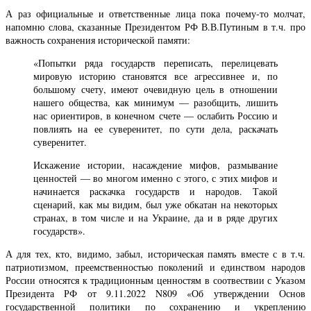
А раз официальные и ответственные лица пока почему-то молчат,
напомню слова, сказанные Президентом РФ В.В.Путиным в т.ч. про
важность сохранения исторической памяти:
«Попытки ряда государств переписать, перелицевать
мировую историю становятся все агрессивнее и, по
большому счету, имеют очевидную цель в отношении
нашего общества, как минимум — разобщить, лишить
нас ориентиров, в конечном счете — ослабить Россию и
повлиять на ее суверенитет, по сути дела, раскачать
суверенитет.
Искажение истории, насаждение мифов, размывание
ценностей — во многом именно с этого, с этих мифов и
начинается раскачка государств и народов. Такой
сценарий, как мы видим, был уже обкатан на некоторых
странах, в том числе и на Украине, да и в ряде других
государств».
А для тех, кто, видимо, забыл, историческая память вместе с в т.ч.
патриотизмом, преемственностью поколений и единством народов
России относятся к традиционным ценностям в соотвествии с Указом
Президента РФ от 9.11.2022 N809 «Об утверждении Основ
государственной политики по сохранению и укреплению