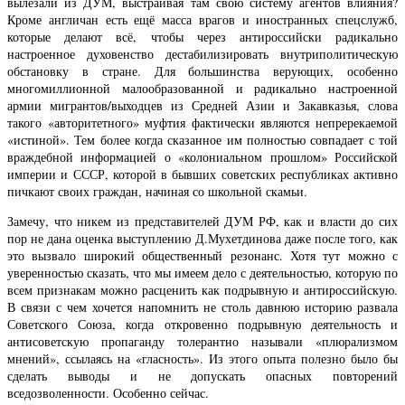
вылезали из ДУМ, выстраивая там свою систему агентов влияния?
Кроме англичан есть ещё масса врагов и иностранных спецслужб,
которые делают всё, чтобы через антироссийски радикально
настроенное духовенство дестабилизировать внутриполитическую
обстановку в стране. Для большинства верующих, особенно
многомиллионной малообразованной и радикально настроенной
армии мигрантов/выходцев из Средней Азии и Закавказья, слова
такого «авторитетного» муфтия фактически являются непререкаемой
«истиной». Тем более когда сказанное им полностью совпадает с той
враждебной информацией о «колониальном прошлом» Российской
империи и СССР, которой в бывших советских республиках активно
пичкают своих граждан, начиная со школьной скамьи.
Замечу, что никем из представителей ДУМ РФ, как и власти до сих
пор не дана оценка выступлению Д.Мухетдинова даже после того, как
это вызвало широкий общественный резонанс. Хотя тут можно с
уверенностью сказать, что мы имеем дело с деятельностью, которую по
всем признакам можно расценить как подрывную и антироссийскую.
В связи с чем хочется напомнить не столь давнюю историю развала
Советского Союза, когда откровенно подрывную деятельность и
антисоветскую пропаганду толерантно называли «плюрализмом
мнений», ссылаясь на «гласность». Из этого опыта полезно было бы
сделать выводы и не допускать опасных повторений
вседозволенности. Особенно сейчас.