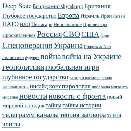
Deep State
Британия
Бенджамин Фулфорд
Европа
Глубокое государство
Израиль
Иран
Китай
НАТО
Незыгарь
Непознанное
НЛО
Пришельцы
Россия
СВО
США
Просветленные
Сирия
Украина
Спецоперация
Центральная Азия
война
война на Украине
аналитика
будущее
геополитика
глобальная игра
глубинное государство
загадки космоса
земля
конспирология
инсайд
иллюминаты
либералы
мигранты
новости
новости с фронта
новый
мистика
тайны
тайны истории
мировой порядок
телеграмм каналы
теория заговора
элита
элиты