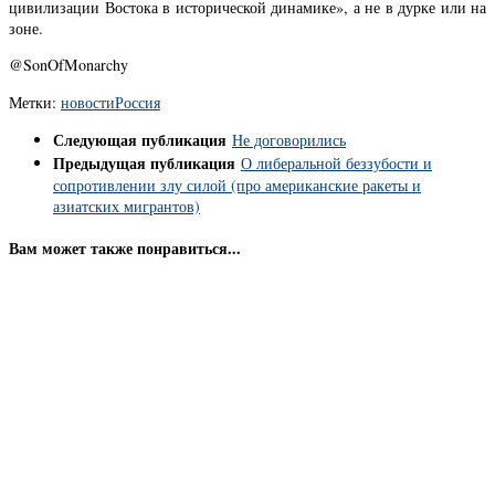
цивилизации Востока в исторической динамике», а не в дурке или на
зоне.
@SonOfMonarchy
Метки:
новости
Россия
Следующая публикация
Не договорились
Предыдущая публикация
О либеральной беззубости и
сопротивлении злу силой (про американские ракеты и
азиатских мигрантов)
Вам может также понравиться...