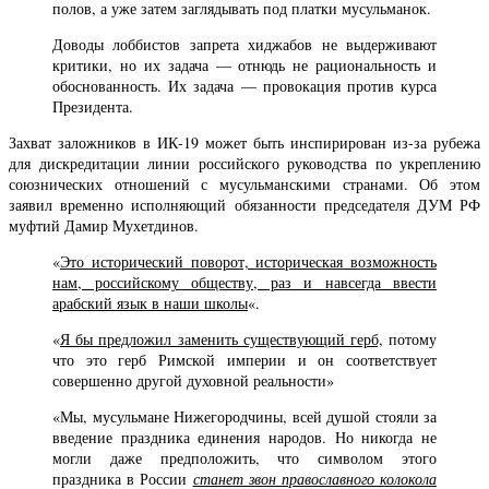
полов, а уже затем заглядывать под платки мусульманок.
Доводы лоббистов запрета хиджабов не выдерживают
критики, но их задача — отнюдь не рациональность и
обоснованность. Их задача — провокация против курса
Президента.
Захват заложников в ИК-19 может быть инспирирован из-за рубежа
для дискредитации линии российского руководства по укреплению
союзнических отношений с мусульманскими странами. Об этом
заявил временно исполняющий обязанности председателя ДУМ РФ
муфтий Дамир Мухетдинов.
«
Это исторический поворот, историческая возможность
нам, российскому обществу, раз и навсегда ввести
арабский язык в наши школы
«.
«
Я бы предложил заменить существующий герб,
потому
что это герб Римской империи и он соответствует
совершенно другой духовной реальности»
«Мы, мусульмане Нижегородчины, всей душой стояли за
введение праздника единения народов. Но никогда не
могли даже предположить, что символом этого
праздника в России
станет звон православного колокола