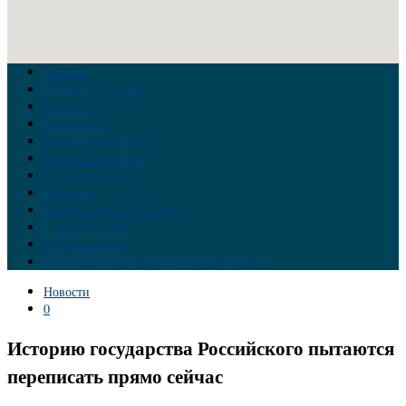
Главная
Война на Украине
Новости
Аналитика
Тайны Геополитики
Российские элиты
Теория заговора
Украина
Новый Мировой Порядок
Тайны истории
Обратная связь
Правила комментирования материалов
Новости
0
Историю государства Российского пытаются
переписать прямо сейчас