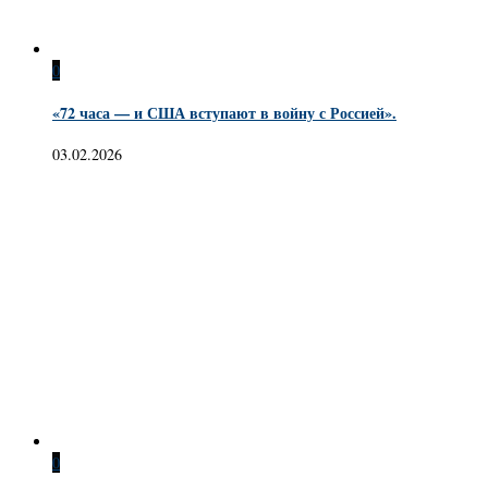
0
«72 часа — и США вступают в войну с Россией».
03.02.2026
0