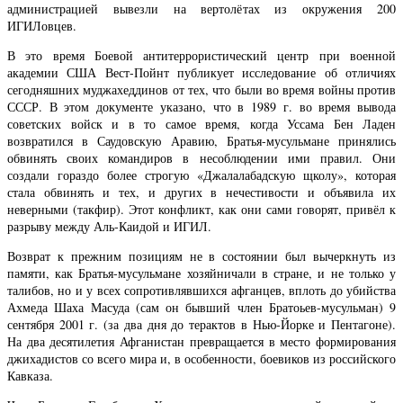
администрацией вывезли на вертолётах из окружения 200
ИГИЛовцев.
В это время Боевой антитеррористический центр при военной
академии США Вест-Пойнт публикует исследование об отличиях
сегодняшних муджахеддинов от тех, что были во время войны против
СССР. В этом документе указано, что в 1989 г. во время вывода
советских войск и в то самое время, когда Уссама Бен Ладен
возвратился в Саудовскую Аравию, Братья-мусульмане принялись
обвинять своих командиров в несоблюдении ими правил. Они
создали гораздо более строгую «Джалалабадскую щколу», которая
стала обвинять и тех, и других в нечестивости и объявила их
неверными (такфир). Этот конфликт, как они сами говорят, привёл к
разрыву между Аль-Каидой и ИГИЛ.
Возврат к прежним позициям не в состоянии был вычеркнуть из
памяти, как Братья-мусульмане хозяйничали в стране, и не только у
талибов, но и у всех сопротивлявшихся афганцев, вплоть до убийства
Ахмеда Шаха Масуда (сам он бывший член Братоьев-мусульман) 9
сентября 2001 г. (за два дня до терактов в Нью-Йорке и Пентагоне).
На два десятилетия Афганистан превращается в место формирования
джихадистов со всего мира и, в особенности, боевиков из российского
Кавказа.