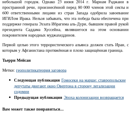
небольшой городок. Однако 23 июня 2014 г. Мариам Раджани в
пространной речи, произнесённой перед 80 000 членов этой секты и
600 ответственными лицами из стран Запада одобрила завоевание
ИГИЛом Ирака. Нельзя забывать, что эта победа была обеспечена при
поддержке генерала Эззата Ибрагима аль-Дури, бывшим правой рукой
президента Саддама Хуссейна, являвшегося на этом основании
покровителем народных муджахеддинов.
Первой целью этого террористического альянса должен стать Иран, с
которым у Афганистана протяжённая и плохо защищённая граница.
Тьерри Мейсан
Метки:
геополитика
теория заговора
Следующая публикация
Гомосеки на марше: ставропольские
депутаты двигают окно Овертона в сторону легализации
содомии
Предыдущая публикация
Эпоха колонизации возвращается
Вам может также понравиться...