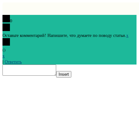
0
Оставьте комментарий! Напишите, что думаете по поводу статьи.
x
(
)
x
|
Ответить
Insert