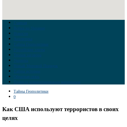
Главная
Война на Украине
Новости
Аналитика
Тайны Геополитики
Российские элиты
Теория заговора
Украина
Новый Мировой Порядок
Тайны истории
Обратная связь
Правила комментирования материалов
Тайны Геополитики
0
Как США используют террористов в своих
целях