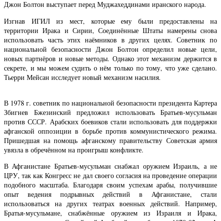
Джон Болтон выступает перед Муджахеддинами иранского народа.
Изгнав ИГИЛ из мест, которые ему были предоставлены на
территории Ирака и Сирии, Соединённые Штаты намерены снова
использовать часть этих наёмников в других целях. Советник по
национальной безопасности Джон Болтон определил новые цели,
новых партнёров и новые методы. Однако этот механизм держится в
секрете, и мы можем судить о нём только по тому, что уже сделано.
Тьерри Мейсан исследует новый механизм насилия.
В 1978 г. советник по национальной безопасности президента Картера
Збигнев Бжезинский предложил использовать Братьев-мусульман
против СССР. Арабских боевиков стали использовать для поддержки
афганской оппозиции в борьбе против коммунистического режима.
Пришедшая на помощь афганскому правительству Советская армия
увязла в обречённом на проигрыш конфликте.
В Афганистане Братьев-мусульман снабжал оружием Израиль, а не
ЦРУ, так как Конгресс не дал своего согласия на проведение операции
подобного масштаба. Благодаря своим успехам арабы, получившие
опыт ведения подрывных действий в Афганистане, стали
использоваться на других театрах военных действий. Например,
Братья-мусульмане, снабжённые оружием из Израиля и Ирака,