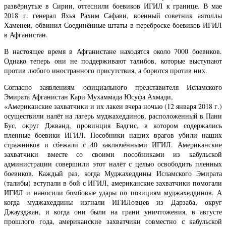
развёрнутые в Сирии, оттеснили боевиков ИГИЛ к границе. В мае
2018 г. генерал Яхья Рахим Сафави, военный советник аятоллы
Хаменеи, обвинил Соединённые штаты в переброске боевиков ИГИЛ
в Афганистан.
В настоящее время в Афганистане находятся около 7000 боевиков.
Однако теперь они не поддерживают талибов, которые выступают
против любого иностранного присутствия, а борются против них.
Согласно заявлениям официального представителя Исламского
Эмирата Афганистан Кари Мухаммада Юсуфа Ахмади,
«Американские захватчики и их лакеи вчера ночью (12 января 2018 г.)
осуществили налёт на лагерь муджахеддинов, расположенный в Пани
Бус, округ Джванд, провинция Бадгис, в котором содержались
пленные боевики ИГИЛ. Пособники наших врагов убили наших
стражников и сбежали с 40 заключёнными ИГИЛ. Американские
захватчики вместе со своими пособниками из кабульской
администрации совершили этот налёт с целью освободить пленных
боевиков. Каждый раз, когда Муджахеддины Исламского Эмирата
(талибы) вступали в бой с ИГИЛ, американские захватчики помогали
ИГИЛ и наносили бомбовые удары по позициям муджахеддинов. А
когда муджахеддины изгнали ИГИЛовцев из Дарзаба, округ
Джаузджан, и когда они были на грани уничтожения, в августе
прошлого года, американские захватчики совместно с кабульской