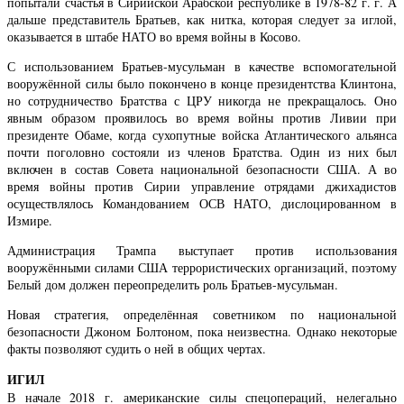
попытали счастья в Сирийской Арабской республике в 1978-82 г. г. А
дальше представитель Братьев, как нитка, которая следует за иглой,
оказывается в штабе НАТО во время войны в Косово.
С использованием Братьев-мусульман в качестве вспомогательной
вооружённой силы было покончено в конце президентства Клинтона,
но сотрудничество Братства с ЦРУ никогда не прекращалось. Оно
явным образом проявилось во время войны против Ливии при
президенте Обаме, когда сухопутные войска Атлантического альянса
почти поголовно состояли из членов Братства. Один из них был
включен в состав Совета национальной безопасности США. А во
время войны против Сирии управление отрядами джихадистов
осуществлялось Командованием ОСВ НАТО, дислоцированном в
Измире.
Администрация Трампа выступает против использования
вооружёнными силами США террористических организаций, поэтому
Белый дом должен переопределить роль Братьев-мусульман.
Новая стратегия, определённая советником по национальной
безопасности Джоном Болтоном, пока неизвестна. Однако некоторые
факты позволяют судить о ней в общих чертах.
ИГИЛ
В начале 2018 г. американские силы спецопераций, нелегально