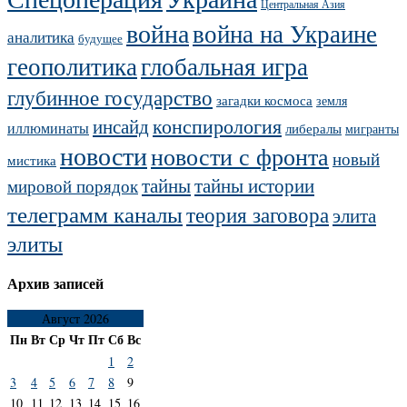
Центральная Азия
война
война на Украине
аналитика
будущее
геополитика
глобальная игра
глубинное государство
загадки космоса
земля
конспирология
инсайд
иллюминаты
либералы
мигранты
новости
новости с фронта
новый
мистика
тайны
тайны истории
мировой порядок
телеграмм каналы
теория заговора
элита
элиты
Архив записей
Август 2026
Пн
Вт
Ср
Чт
Пт
Сб
Вс
1
2
3
4
5
6
7
8
9
10
11
12
13
14
15
16