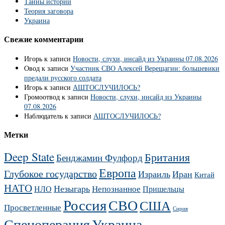
Тайны истории
Теория заговора
Украина
Свежие комментарии
Игорь
к записи
Новости, слухи, инсайд из Украины 07.08.2026
Овод
к записи
Участник СВО Алексей Верещагин: большевики
предали русского солдата
Игорь
к записи
АШТОСЛУЧИЛОСЬ?
Громоотвод
к записи
Новости, слухи, инсайд из Украины
07.08.2026
Наблюдатель
к записи
АШТОСЛУЧИЛОСЬ?
Метки
Deep State
Британия
Бенджамин Фулфорд
Европа
Глубокое государство
Израиль
Иран
Китай
НАТО
Незыгарь
Непознанное
НЛО
Пришельцы
Россия
СВО
США
Просветленные
Сирия
Украина
Спецоперация