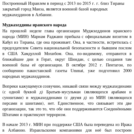
Построенный Израилем в период с 2013 по 2015 г. г. близ Тираны
закрытый город Манза, является военной базой народных
муджахеддинов в Албании.
Муджахеддины иранского народа
На прошлой неделе глава организации Муджхеддинов иранского
народа (МИН) Мариам Раджани прибыла с официальным визитом в
Кабул из Тираны, где она проживает. Она, в частности, встретилась с
председателем Совета национальной безопасности и бывшим послом
в США Хамдуллой Мохибом. Она, по-видимому, отправится в
ближайшие дни в Герат, округ Шиндан, с целью создания там
военной базы её организации. В октябре 2012 г. Пентагон, по
сообщению пакистанской газеты Ummat, уже подготовил 2000
народных муджахеддинов.
Вопреки кажущемуся созвучию, никакой связи между муджахединами
(с одной буквой д) Братьев-мусульман (являющихся арабами и
суннитами) и муджахеддинами (с двумя д) из МИН (являющихся
персами и шиитами), нет. Единственное, что связывает эти две
организации, так это то, что обе они поддерживаются Соединёнными
Штатами и практикуют терроризм.
В начале 2013 г. МИН при поддержке США была переведена из Ирака
в Албанию. Израильскими компаниями для неё был построен