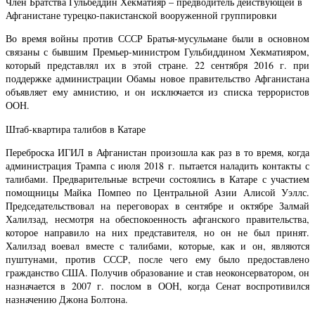
Член Братства Гульбеддин Хекматияр – предводитель действующей в
Афганистане турецко-пакистанской вооруженной группировки
Во время войны против СССР Братья-мусульмане были в основном
связаны с бывшим Премьер-министром Гульбиддином Хекматияром,
который представлял их в этой стране. 22 сентября 2016 г. при
поддержке администрации Обамы новое правительство Афганистана
объявляет ему амнистию, и он исключается из списка террористов
ООН.
Штаб-квартира талибов в Катаре
Переброска ИГИЛ в Афганистан произошла как раз в то время, когда
администрация Трампа с июля 2018 г. пытается наладить контакты с
талибами. Предварительные встречи состоялись в Катаре с участием
помощницы Майка Помпео по Центральной Азии Алисой Уэллс.
Председательствовал на переговорах в сентябре и октябре Залмай
Халилзад, несмотря на обеспокоенность афганского правительства,
которое направило на них представителя, но он не был принят.
Халилзад воевал вместе с талибами, которые, как и он, являются
пуштунами, против СССР, после чего ему было предоставлено
гражданство США. Получив образование и став неоконсерватором, он
назначается в 2007 г. послом в ООН, когда Сенат воспротивился
назначению Джона Болтона.