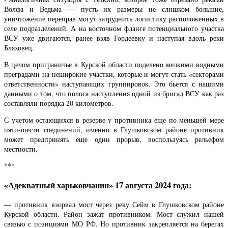
Волфа и Ведьма — пусть их размеры не слишком большие,
уничтожение переправ могут затруднить логистику расположенных в
селе подразделений. А на восточном фланге потенциального участка
ВСУ уже двигаются, ранее взяв Гордеевку и наступая вдоль реки
Бляховец.
В целом приграничье в Курской области поделено мелкими водными
преградами на неширокие участки, которые и могут стать «секторами
ответственности» наступающих группировок. Это бьется с нашими
данными о том, что полоса наступления одной из бригад ВСУ как раз
составляли порядка 20 километров.
С учетом остающихся в резерве у противника еще по меньшей мере
пяти-шести соединений, именно в Глушковском районе противник
может предпринять еще один прорыв, воспользуясь рельефом
местности.
***
«Адекватный харьковчанин» 17 августа 2024 года:
— противник взорвал мост через реку Сейм в Глушковском районе
Курской области. Район зажат противником. Мост служил нашей
связью с позициями МО РФ. Но противник закрепляется на берегах