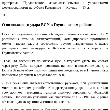
претерпела. Продолжаются локальные стычки с украинскими
формированиями на рубеже Камышное — Крупец — Гирьи.
***
О возможности удара ВСУ в Глушковском районе
Пока в медиаполе активно обсуждают возможность атаки ВСУ
российских атомных электростанций, командирование противника
может нанести удар в совершенно другом направлении с целью
расширить свой плацдарм в Курской области, а конкретно в
Глушковском районе.
▪️Главным косвенным признаком здесь выступают удары по мостам
через реку Сейм, которые противник наносил в последние два дня.
Если в Званом объект получил лишь повреждения, то в Глушково был
полностью разрушен в результате прилета.
▪️Сама река Сейм является естественным рубежом, при уничтожении
мостов на котором российские подразделения у границы и жители
трех десятков населенных пунктов окажутся отрезаны от «большой
земли». Это сильно усложнит как снабжение сил ВС РФ, так и ранее
объявленную эвакуацию местного населения.
▪️Аналогичная ситуация с Теткино, которое тоже отрезано реками