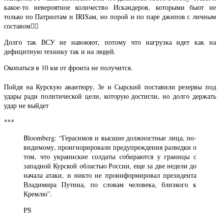
какое-то невероятное количество Искандеров, которыми бьют не
только по Патриотам и IRISам, но порой и по паре джипов с личным
составом🤷‍♂️
Долго так ВСУ не навоюют, потому что нагрузка идет как на
дефицитную технику так и на людей.
Окопаться в 10 км от фронта не получится.
Пойдя на Курскую авантюру, Зе и Сырский поставили резервы под
удары ради политической цели, которую достигли, но долго держать
удар не выйдет
***
Bloomberg: “Герасимов и высшие должностные лица, по-
видимому, проигнорировали предупреждения разведки о
том, что украинские солдаты собираются у границы с
западной Курской областью России, еще за две недели до
начала атаки, и никто не проинформировал президента
Владимира Путина, по словам человека, близкого к
Кремлю”.
PS