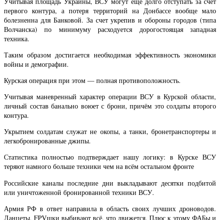
Учитывая площадь Украины, ВСУ могут ещё долго отступать за счёт
первого контура, а потеря территорий на Донбассе вообще мало
болезненна для Банковой. За счет укрепив и обороны городов (типа
Волчанска) по минимуму расходуется дорогостоящая западная
техника.
Таким образом достигается необходимая эффективность экономики
войны и демографии.
Курская операция при этом — полная противоположность.
Учитывая маневренный характер операции ВСУ в Курской области,
личный состав банально воюет с брони, причём это солдаты второго
контура.
Укрытием солдатам служат не окопы, а танки, бронетранспортеры и
легкобронированные джипы.
Статистика полностью подтверждает нашу логику: в Курске ВСУ
теряют намного больше техники чем на всём остальном фронте
Российские каналы последние дни выкладывают десятки подбитой
или уничтоженной бронированной техники ВСУ.
Армия РФ в ответ направила в область своих лучших дроноводов.
Ланцеты, FPVшки выбивают всё, что движется. Плюс к этому ФАБы и