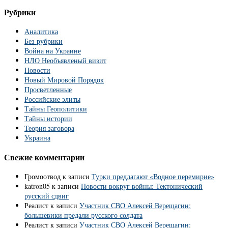
Рубрики
Аналитика
Без рубрики
Война на Украине
НЛО Необъявленый визит
Новости
Новый Мировой Порядок
Просветленные
Российские элиты
Тайны Геополитики
Тайны истории
Теория заговора
Украина
Свежие комментарии
Громоотвод
к записи
Турки предлагают «Водное перемирие»
katron05
к записи
Новости вокруг войны: Тектонический
русский сдвиг
Реалист
к записи
Участник СВО Алексей Верещагин:
большевики предали русского солдата
Реалист
к записи
Участник СВО Алексей Верещагин: