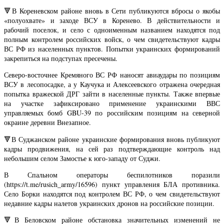
🔻В Кореневском районе вновь в Сети публикуются вбросы о якобы
«полуохвате» и заходе ВСУ в Коренево. В действительности и
рабочий поселок, и село с одноименным названием находятся под
полным контролем российских войск, о чем свидетельствуют кадры
ВС РФ из населенных пунктов. Попытки украинских формирований
закрепиться на подступах пресечены.
Северо-восточнее Кремяного ВС РФ наносят авиаудары по позициям
ВСУ в лесопосадке, а у Каучука и Алексеевского отражена очередная
попытка вражеской ДРГ зайти в населенные пункты. Также впервые
на участке зафиксировано применение украинскими ВВС
управляемых бомб GBU-39 по российским позициям на северной
окраине деревни Внезапное.
🔻В Суджанском районе украинские формирования вновь публикуют
кадры продвижения, на сей раз подтверждающие контроль над
небольшим селом Замостье к юго-западу от Суджи.
В Спальном операторы беспилотников поразили
(https://t.me/rusich_army/16596) пункт управления БЛА противника.
Село Борки находятся под контролем ВС РФ, о чем свидетельствуют
недавние кадры налетов украинских дронов на российские позиции.
🔻В Беловском районе обстановка значительных изменений не