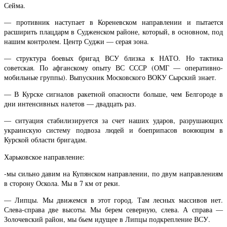
Сейма.
— противник наступает в Кореневском направлении и пытается
расширить плацдарм в Судженском районе, который, в основном, под
нашим контролем. Центр Суджи — серая зона.
— структура боевых бригад ВСУ близка к НАТО. Но тактика
советская. По афганскому опыту ВС СССР (ОМГ — оперативно-
мобильные группы). Выпускник Московского ВОКУ Сырский знает.
— В Курске сигналов ракетной опасности больше, чем Белгороде в
дни интенсивных налетов — двадцать раз.
— ситуация стабилизируется за счет наших ударов, разрушающих
украинскую систему подвоза людей и боеприпасов воюющим в
Курской области бригадам.
Харьковское направление:
-мы сильно давим на Купянском направлении, по двум направлениям
в сторону Оскола. Мы в 7 км от реки.
— Липцы. Мы движемся в этот город. Там лесных массивов нет.
Слева-справа две высоты. Мы берем северную, слева. А справа —
Золочевский район, мы бьем идущее в Липцы подкрепление ВСУ.