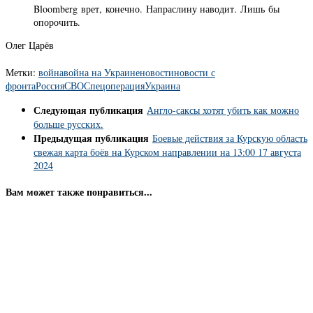
Bloomberg врет, конечно. Напраслину наводит. Лишь бы
опорочить.
Олег Царёв
Метки:
война
война на Украине
новости
новости с
фронта
Россия
СВО
Спецоперация
Украина
Следующая публикация
Англо-саксы хотят убить как можно
больше русских.
Предыдущая публикация
Боевые действия за Курскую область
свежая карта боёв на Курском направлении на 13:00 17 августа
2024
Вам может также понравиться...