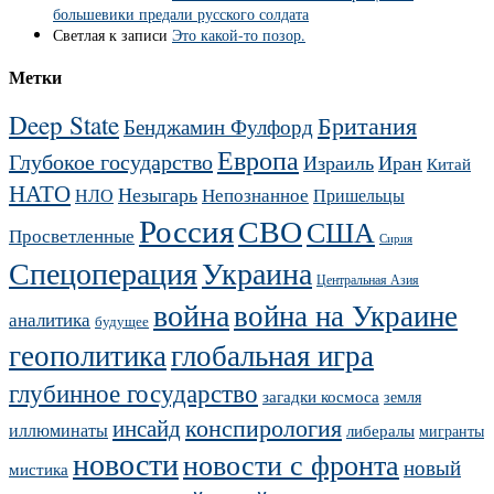
большевики предали русского солдата
Светлая
к записи
Это какой-то позор.
Метки
Deep State
Британия
Бенджамин Фулфорд
Европа
Глубокое государство
Израиль
Иран
Китай
НАТО
Незыгарь
Непознанное
НЛО
Пришельцы
Россия
СВО
США
Просветленные
Сирия
Украина
Спецоперация
Центральная Азия
война
война на Украине
аналитика
будущее
геополитика
глобальная игра
глубинное государство
загадки космоса
земля
конспирология
инсайд
иллюминаты
либералы
мигранты
новости
новости с фронта
новый
мистика