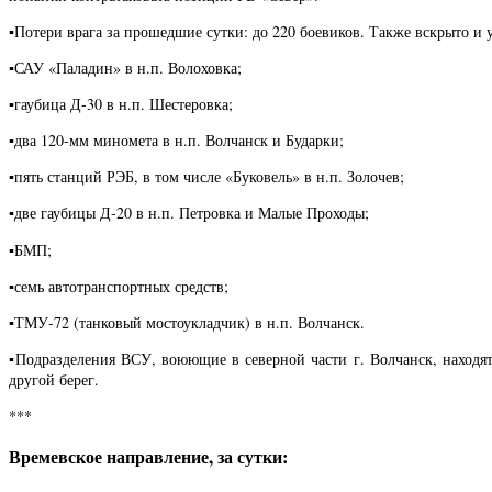
▪️Потери врага за прошедшие сутки: до 220 боевиков. Также вскрыто и
▪️САУ «Паладин» в н.п. Волоховка;
▪️гаубица Д-30 в н.п. Шестеровка;
▪️два 120-мм миномета в н.п. Волчанск и Бударки;
▪️пять станций РЭБ, в том числе «Буковель» в н.п. Золочев;
▪️две гаубицы Д-20 в н.п. Петровка и Малые Проходы;
▪️БМП;
▪️семь автотранспортных средств;
▪️ТМУ-72 (танковый мостоукладчик) в н.п. Волчанск.
▪️Подразделения ВСУ, воюющие в северной части г. Волчанск, находя
другой берег.
***
Времевское направление, за сутки: