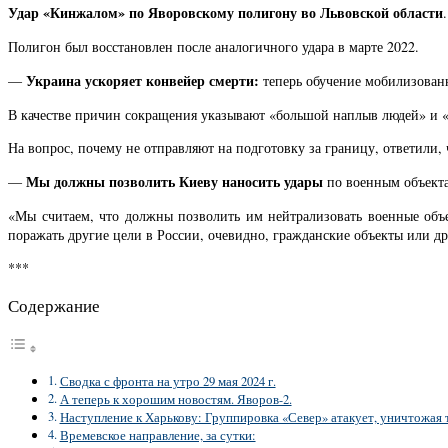
Удар «Кинжалом» по Яворовскому полигону во Львовской области
Полигон был восстановлен после аналогичного удара в марте 2022.
Украина ускоряет конвейер смерти:
—
теперь обучение мобилизованн
В качестве причин сокращения указывают «большой наплыв людей» и «
На вопрос, почему не отправляют на подготовку за границу, ответили, 
Мы должны позволить Киеву наносить удары
—
по военным объекта
«Мы считаем, что должны позволить им нейтрализовать военные объе
поражать другие цели в России, очевидно, гражданские объекты или др
***
Содержание
Сводка с фронта на утро 29 мая 2024 г.
А теперь к хорошим новостям. Яворов-2.
Наступление к Харькову: Группировка «Север» атакует, уничтожая 
Времевское направление, за сутки: