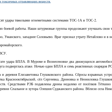
е токсичных отравляющих веществ.
носят удары тяжелыми огнеметными системами ТОС-1А и ТОС-2.
емп боевой работы. Наши штурмовые группы продолжают улучшать свои 
о, Уманского, западнее Соловьево. Враг признал утрату Нетайлово и в 
аромайорского.
 ВСУ.
ьтате удара БПЛА. В Муроме и Вознесеновке два движущихся автомоби
уга подверглась атаке. Ночью один БПЛА и семь реактивных снарядов Р
а и деревня Елизаветовка Глушковского района. Сбросы взрывных устр
ёлка Краснооктябрьский, сёл Сергеевка, Дроновка и Неониловка Глушко
яйств. Средствами РЭБ подавлены дроны недалеко от посёлков Тёткино
 деревни Спальное и хутора Олешня Суджанского района. Вблизи села Ни