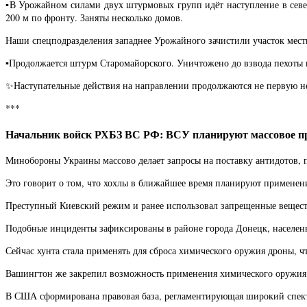
▪️В Урожайном силами двух штурмовых групп идёт наступление в сев
200 м по фронту. Заняты несколько домов.
Наши спецподразделения западнее Урожайного зачистили участок местн
▪️Продолжается штурм Старомайорского. Уничтожено до взвода пехоты 
✨Наступательные действия на направлении продолжаются не первую н
***
Начальник войск РХБЗ ВС РФ: ВСУ планируют массовое п
Минобороны Украины массово делает запросы на поставку антидотов, 
Это говорит о том, что хохлы в ближайшее время планируют примене
Преступный Киевский режим и ранее использовал запрещенные вещест
Подобные инциденты зафиксированы в районе города Донецк, населенн
Сейчас хунта стала применять для сброса химического оружия дроны, 
Вашингтон же закрепил возможность применения химического оружия 
В США сформирована правовая база, регламентирующая широкий спект