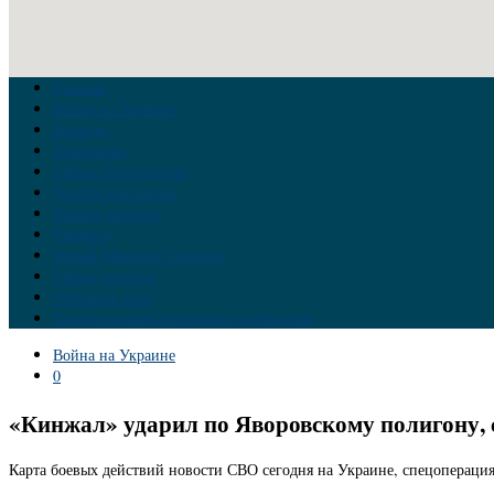
Главная
Война на Украине
Новости
Аналитика
Тайны Геополитики
Российские элиты
Теория заговора
Украина
Новый Мировой Порядок
Тайны истории
Обратная связь
Правила комментирования материалов
Война на Украине
0
«Кинжал» ударил по Яворовскому полигону, 
Карта боевых действий новости СВО сегодня на Украине, спецоперация