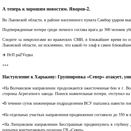
А теперь к хорошим новостям. Яворов-2.
Во Львовской области, в районе населенного пункта Самбор ударом вы
Подтвержденные потери среди личного состава врага до 300 человек 
Следите за некрологами во вражеских СМИ, в ближайшее время по ни
Львовской области, не исключено, что какой-то эльф в самое ближайшее
✈️ НгП раZVедка
***
Наступление к Харькову: Группировка «Север» атакует, уни
▪️На Волчанском направлении продолжаются ожесточенные бои в г. В
стороны Агрегатного завода. Понеся значительные потери, отступил на
▪️В течение суток инженерные подразделения ВСУ пытались навести по
▪️На отдельных участках направления продвижение составило до 350 м 
▪️На Липцовском направлении Бесстрашные продвинулись в глубину 
попытки контратаковать позиции ГВ «Север».