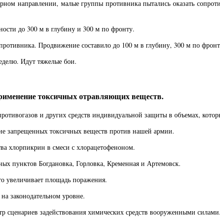
ерном направлении, малые группы противника пытались оказать сопроти
ости до 300 м в глубину и 300 м по фронту.
противника. Продвижение составило до 100 м в глубину, 300 м по фронт
еделю. Идут тяжелые бои.
рименение токсичных отравляющих веществ.
противогазов и других средств индивидуальной защиты в объемах, кото
ние запрещенных токсичных веществ против нашей армии.
ва хлорпикрин в смеси с хлорацетофеноном.
ых пунктов Богдановка, Горловка, Кременная и Артемовск.
что увеличивает площадь поражения.
на законодательном уровне.
р сценариев задействования химических средств вооруженными силами