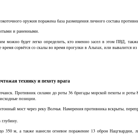
сокоточного оружия поражена база размещения личного состава противн
убитыми и раненными.
м можно будет легко определить, кто именно засел в этом ПВД, также,
 время сорвётся со скалы во время прогулки в Альпах, или вывалится из
чтожая технику и пехоту врага
олчанск. Противник силами до роты 36 бригады морской пехоты и роты
 исходные позиции.
нтонный мост через реку Волчья. Намерения противника вскрыты, переп
в глубину.
до 350 м, а также нанесли огневое поражение 13 оброн Нацгвардии, л