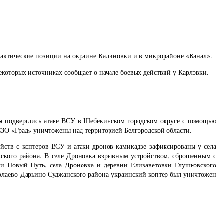
тактические позиции на окраине Калиновки и в микрорайоне «Канал».
некоторых источниках сообщает о начале боевых действий у Карловки.
ля подверглись атаке ВСУ в Шебекинском городском округе с помощью
СЗО «Град» уничтожены над территорией Белгородской области.
ойств с коптеров ВСУ и атаки дронов-камикадзе зафиксированы у села
вского района. В селе Дроновка взрывным устройством, сброшенным с
 и Новый Путь, села Дроновка и деревни Елизаветовки Глушковского
колаево-Дарьино Суджанского района украинский коптер был уничтожен