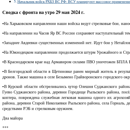
Начальник войск РХБЗ ВС РФ: ВСУ планируют массовое применени
Сводка с фронта на утро 29 мая 2024 г.
▪️На Харьковском направлении наши войска ведут стрелковые бои, на
▪️На направлении на Часов Яр ВС России сохраняют наступательный т
▪️Западнее Авдеевки существенных изменений нет. Идут бои у Нетайлов
▪️На Южнодецком направлении продолжается штурм Урожайного и Стр
▪️В Краснодарском крае над Армавиром силами ПВО уничтожен БПЛА
▪️В Белгородской области в Щетиновке ранен мирный житель в резул
дронов. Также машина в селе Безымено Грайворонского городского окр
▪️В Курской области обстреливались хутор Олешня Суджанского район
Гуево Суджанского района, деревни Городище Рыльского района, пос
коптера, повреждена служебная легковая машина одного их агрохоз
района, деревни Старой Николаевки Рыльского района, села Горналь,
средствами РЭБ и стрелковым оружием.
Два майора
***