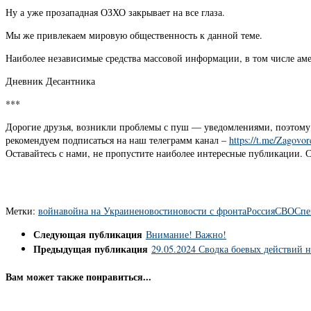
Ну а уже прозападная ОЗХО закрывает на все глаза.
Мы же привлекаем мировую общественность к данной теме.
Наиболее независимые средства массовой информации, в том числе ам
Дневник Десантника
***
Дорогие друзья, возникли проблемы с пуш — уведомлениями, поэтом
рекомендуем подписаться на наш телеграмм канал –
https://t.me/Zagovore
Оставайтесь с нами, не пропустите наиболее интересные публикации
Метки:
война
война на Украине
новости
новости с фронта
Россия
СВО
Спе
Следующая публикация
Внимание! Важно!
Предыдущая публикация
29.05.2024 Сводка боевых действий 
Вам может также понравиться...