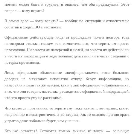
момент может быть и труднее, и опаснее, чем оба предыдущих. Этот
вопрос — кому верить?
В самом деле — кому верить? — вообще по ситуации и относительно
событий и хода СВО в частности.
Официальные действующие лица за прошедшие почти полтора года
наговорили столько, скажем так, сомнительного, что верить им просто
невозможно. Ни в части их намерений и целей, ни в части их действий, ни
в части их информации о ходе военных действий, ни в части сведений о
потерях противника.
Лица, официально объявленные «неофициальными», тоже большого
доверия не вызывают: непонятно откуда берут информацию, их
намерения и цели так же неясны, как и у лиц официально «официальных»,
а то, что они говорят, настолько расходится с официальной информацией,
что это просто уму не растяжимо.
Что касается противника, то верить ему тоже как-то… во-первых, как-то
неприлично и непатриотично, а во-вторых, как-то опасно: причин врать
у врагов даже побольше будет, чем у наших.
Кто же остается? Остаются только личные контакты — воюющие