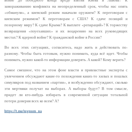
войне до победного конца вроде взятия Киева и Львова? К
замораживанию конфликта на неопределенный срок, чтобы нас опять
«обманули», а киевский режим накачали оружием? К переговорам с
киевским режимом? К переговорам с США? К сдаче позиций и
позорному миру? К сдаче Крыма? К выплате «репараций»? К торжеству
возвращения «поуехавших» и их воцарению на всех руководящих
местах? К ядерной войне? К гражданской войне в России?
Во всех этих ситуациях, согласитесь, надо жить и действовать по-
разному. Чтобы быть готовым, нужно понимать, куда всё идет. Чтобы
понимать, нужно какой-то информации доверять. А какой? Кому верить?
Самое смешное, что на этом фоне власти и привластные эксперты с
увлечением обсуждают какие-то похождения каких-то хилых и пошлых
симулякров под названием «партии», и возбужденно обсуждают, сколько
эти мертвяки получат на выборах. А выборы будут? В том смысле,
придет ли кто-нибудь избирать в современной ситуации тотальной
потери доверия всех ко всем? А?
https://t.me/regnum_na