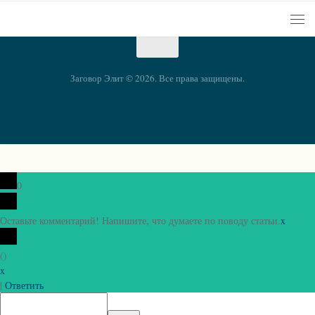
Заговор Элит © 2026. Все права защищены.
0
Оставьте комментарий! Напишите, что думаете по поводу статьи.
x
(
)
x
|
Ответить