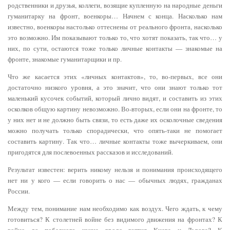
родственники и друзья, коллеги, возящие купленную на народные деньги
гуманитарку на фронт, военкоры… Начнем с конца. Насколько нам
известно, военкоры настолько оттеснены от реального фронта, насколько
это возможно. Им показывают только то, что хотят показать, так что… у
них, по сути, остаются тоже только личные контакты — знакомые на
фронте, знакомые гуманитарщики и пр.
Что же касается этих «личных контактов», то, во-первых, все они
достаточно низкого уровня, а это значит, что они знают только тот
маленький кусочек событий, который лично видят, и составить из этих
осколков общую картину невозможно. Во-вторых, если они на фронте, то
у них нет и не должно быть связи, то есть даже их осколочные сведения
можно получать только спорадически, что опять-таки не помогает
составить картину. Так что… личные контакты тоже вычеркиваем, они
пригодятся для послевоенных рассказов и исследований.
Результат известен: верить никому нельзя и понимания происходящего
нет ни у кого — если говорить о нас — обычных людях, гражданах
России.
Между тем, понимание нам необходимо как воздух. Чего ждать, к чему
готовиться? К столетней войне без видимого движения на фронтах? К