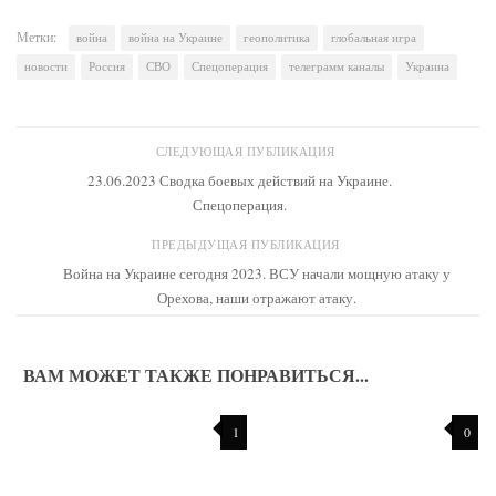
Метки:
война
война на Украине
геополитика
глобальная игра
новости
Россия
СВО
Спецоперация
телеграмм каналы
Украина
СЛЕДУЮЩАЯ ПУБЛИКАЦИЯ
23.06.2023 Сводка боевых действий на Украине.
Спецоперация.
ПРЕДЫДУЩАЯ ПУБЛИКАЦИЯ
Война на Украине сегодня 2023. ВСУ начали мощную атаку у
Орехова, наши отражают атаку.
ВАМ МОЖЕТ ТАКЖЕ ПОНРАВИТЬСЯ...
1
0