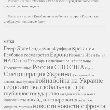
Реалист
к записи
Участник СВО Алексей Верещагин: большевики
предали русского солдата
Вячеслав
к записи
Китай панически боится потерять Россию, как
стабильную «кормовую базу»
МЕТКИ
Deep State
Британия
Бенджамин Фулфорд
Европа
Глубокое государство
Израиль
Иран
Китай
НАТО
Незыгарь
Непознанное
НЛО
Пришельцы
Россия
СВО
США
Просветленные
Сирия
Украина
Спецоперация
Центральная Азия
война
война на Украине
аналитика
будущее
геополитика
глобальная игра
глубинное государство
загадки космоса
земля
конспирология
инсайд
иллюминаты
либералы
новости
новости с фронта
мистика
мигранты