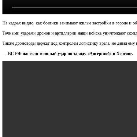
На кадрах видно, как боевики занимают жилые застройки в городе и о
Точными ударами дронов и артиллерии наши войска уничтожают скопл
Также дроноводы держат под контролем логистику врага, не давая ему
ВС РФ нанесли мощный удар по заводу «Ансерглоб» в Херсоне.
—