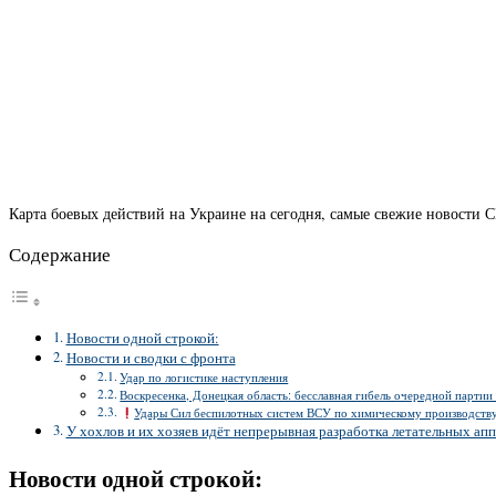
Карта боевых действий на Украине на сегодня, самые свежие новости 
Содержание
Новости одной строкой:
Новости и сводки с фронта
Удар по логистике наступления
Воскресенка, Донецкая область: бесславная гибель очередной парти
Удары Сил беспилотных систем ВСУ по химическому производств
У хохлов и их хозяев идёт непрерывная разработка летательных апп
Новости одной строкой: