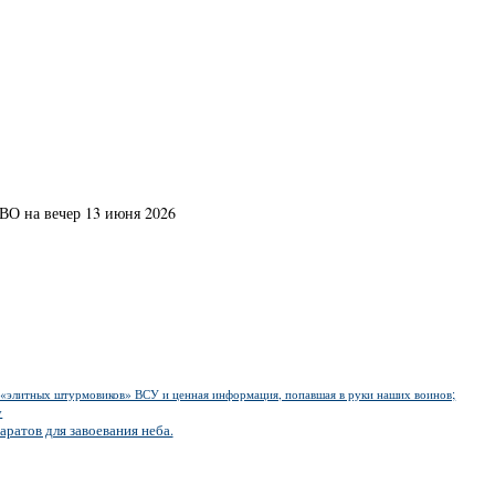
СВО на вечер 13 июня 2026
и «элитных штурмовиков» ВСУ и ценная информация, попавшая в руки наших воинов;
у
аратов для завоевания неба.