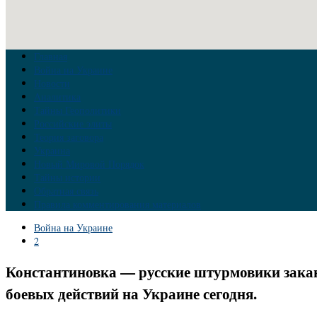
Главная
Война на Украине
Новости
Аналитика
Тайны Геополитики
Российские элиты
Теория заговора
Украина
Новый Мировой Порядок
Тайны истории
Обратная связь
Правила комментирования материалов
Война на Украине
2
Константиновка — русские штурмовики закан
боевых действий на Украине сегодня.