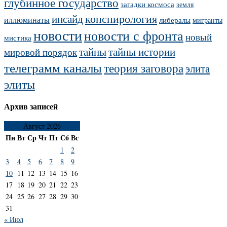
глубинное государство
загадки космоса
земля
конспирология
инсайд
иллюминаты
либералы
мигранты
новости
новости с фронта
новый
мистика
тайны
тайны истории
мировой порядок
телеграмм каналы
теория заговора
элита
элиты
Архив записей
Август 2026
Пн
Вт
Ср
Чт
Пт
Сб
Вс
1
2
3
4
5
6
7
8
9
10
11
12
13
14
15
16
17
18
19
20
21
22
23
24
25
26
27
28
29
30
31
« Июл