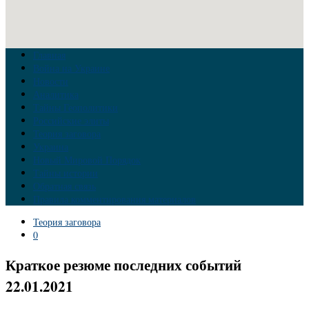
Главная
Война на Украине
Новости
Аналитика
Тайны Геополитики
Российские элиты
Теория заговора
Украина
Новый Мировой Порядок
Тайны истории
Обратная связь
Правила комментирования материалов
Теория заговора
0
Краткое резюме последних событий
22.01.2021