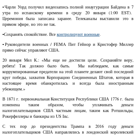
▪️Чарли Уорд получил видеозапись полной инаугурации Байдена в 7
утра по испанскому времени в среду 20 января (1:00 EST).
Церемония была записана заранее. Телеканалы выставили это в
прямом эфире, но это не так.
▪️Сохранять спокойствие. Все
контролируют военные
.
▪️Руководители военных / FEMA Пит Гейнор и Кристофер Миллер
прямо сейчас управляют США.
20 января Мел К.: «Мы еще не достигли цели. Сохраняйте веру,
ребята! Так должно было быть. Мы наблюдаем, как самые
коррумпированные предатели на этой планете делают свой последний
круг победы, захватив Корпорацию Соединенных Штатов, которая в
настоящее время обанкротилась и всегда была иностранным
убежищем.»
В 1871 г. первоначальная Конституция Республики США 1776 г. была
изменена таким образом, чтобы уплачивать деньги
налогоплательщиков США частным лицам, таким как Ротшильды,
Рокерфеллеры и банкиры из US Inc.
С тех пор до президентства Трампа в 2016 году деньги
налогоплательщиков США направлялись в лондонский королевский