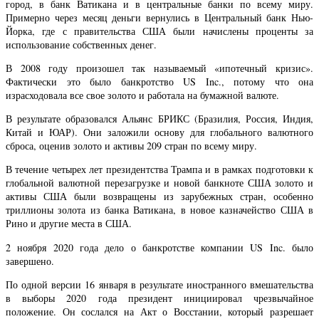
город, в банк Ватикана и в центральные банки по всему миру.
Примерно через месяц деньги вернулись в Центральный банк Нью-
Йорка, где с правительства США были начислены проценты за
использование собственных денег.
В 2008 году произошел так называемый «ипотечный кризис».
Фактически это было банкротство US Inc., потому что она
израсходовала все свое золото и работала на бумажной валюте.
В результате образовался Альянс БРИКС (Бразилия, Россия, Индия,
Китай и ЮАР). Они заложили основу для глобального валютного
сброса, оценив золото и активы 209 стран по всему миру.
В течение четырех лет президентства Трампа и в рамках подготовки к
глобальной валютной перезагрузке и новой банкноте США золото и
активы США были возвращены из зарубежных стран, особенно
триллионы золота из банка Ватикана, в новое казначейство США в
Рино и другие места в США.
2 ноября 2020 года дело о банкротстве компании US Inc. было
завершено.
По одной версии 16 января в результате иностранного вмешательства
в выборы 2020 года президент инициировал чрезвычайное
положение. Он сослался на Акт о Восстании, который разрешает