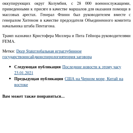
оккупирующих округ Колумбия, с 28 000 военнослужащими,
приведенными к присяге в качестве маршалов для оказания помощи в
массовых арестах. Генерал Флинн был руководителем вместе с
генералом Хитеном в качестве председателя Объединенного комитета
начальника штаба Пентагона.
Трамп назначил Кристофера Миллера и Пита Гейнора руководителями
FEMA.
Метки:
Deep State
глобальная игра
глубинное
государство
инсайд
конспирология
теория заговора
Следующая публикация
Последние новости к этому часу
23.01.2021
Предыдущая публикация
США на Черном море, Китай на
востоке
Вам может также понравиться...