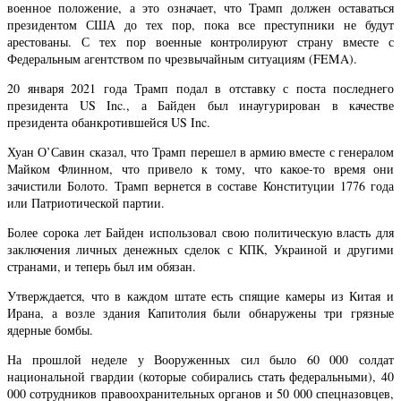
военное положение, а это означает, что Трамп должен оставаться
президентом США до тех пор, пока все преступники не будут
арестованы. С тех пор военные контролируют страну вместе с
Федеральным агентством по чрезвычайным ситуациям (FEMA).
20 января 2021 года Трамп подал в отставку с поста последнего
президента US Inc., а Байден был инаугурирован в качестве
президента обанкротившейся US Inc.
Хуан О’Савин сказал, что Трамп перешел в армию вместе с генералом
Майком Флинном, что привело к тому, что какое-то время они
зачистили Болото. Трамп вернется в составе Конституции 1776 года
или Патриотической партии.
Более сорока лет Байден использовал свою политическую власть для
заключения личных денежных сделок с КПК, Украиной и другими
странами, и теперь был им обязан.
Утверждается, что в каждом штате есть спящие камеры из Китая и
Ирана, а возле здания Капитолия были обнаружены три грязные
ядерные бомбы.
На прошлой неделе у Вооруженных сил было 60 000 солдат
национальной гвардии (которые собирались стать федеральными), 40
000 сотрудников правоохранительных органов и 50 000 спецназовцев,