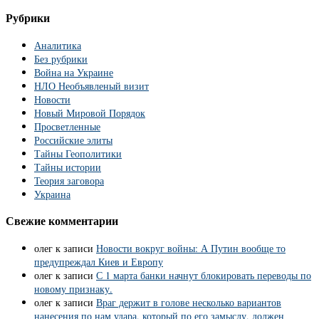
Рубрики
Аналитика
Без рубрики
Война на Украине
НЛО Необъявленый визит
Новости
Новый Мировой Порядок
Просветленные
Российские элиты
Тайны Геополитики
Тайны истории
Теория заговора
Украина
Свежие комментарии
олег
к записи
Новости вокруг войны: А Путин вообще то
предупреждал Киев и Европу
олег
к записи
С 1 марта банки начнут блокировать переводы по
новому признаку.
олег
к записи
Враг держит в голове несколько вариантов
нанесения по нам удара, который по его замыслу, должен