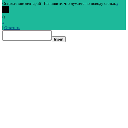
Оставьте комментарий! Напишите, что думаете по поводу статьи.
x
(
)
x
|
Ответить
Insert