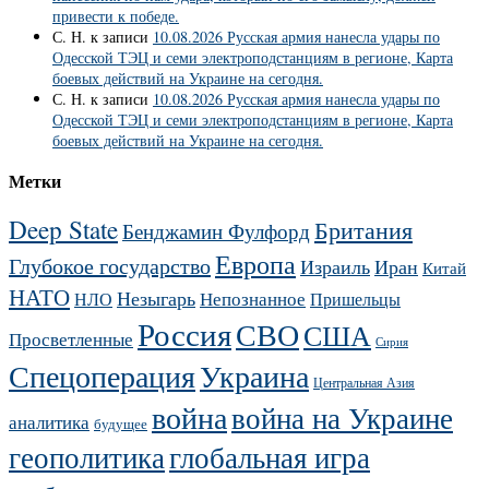
привести к победе.
С. Н.
к записи
10.08.2026 Русская армия нанесла удары по
Одесской ТЭЦ и семи электроподстанциям в регионе, Карта
боевых действий на Украине на сегодня.
С. Н.
к записи
10.08.2026 Русская армия нанесла удары по
Одесской ТЭЦ и семи электроподстанциям в регионе, Карта
боевых действий на Украине на сегодня.
Метки
Deep State
Британия
Бенджамин Фулфорд
Европа
Глубокое государство
Израиль
Иран
Китай
НАТО
Незыгарь
Непознанное
НЛО
Пришельцы
Россия
СВО
США
Просветленные
Сирия
Украина
Спецоперация
Центральная Азия
война
война на Украине
аналитика
будущее
геополитика
глобальная игра